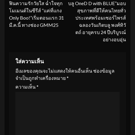
ฟินความรักวัยใส ฉ่ำใจทุก
บลู OneD D with BLUE”มอบ
โมเมนต์ในซีรีส์ “แค่ที่แกง
สุขภาพที่ดีให้คนไทยทั่ว
Only Boo!”เริ่มตอนแรก 31
ประเทศพร้อมเซอร์ไพรส์
มี.ค.นี้ ทางช่อง GMM25
ฉลองวันเกิดบลู พงศ์ทิวั
ตถ์ อายุครบ 24 ปีบริบูรณ์
อย่างอบอุ่น
ใส่ความเห็น
อีเมลของคุณจะไม่แสดงให้คนอื่นเห็น
ช่องข้อมูล
จำเป็นถูกทำเครื่องหมาย
*
ความเห็น
*