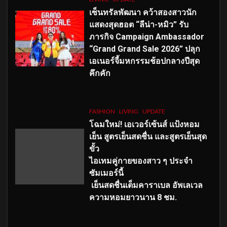
เซ็นทรัลพัฒนา คว้าสองสาวนัก
แสดงสุดฮอต “ลีน่า-หมิว” รับ
ภารกิจ Campaign Ambassador
“Grand Grand Sale 2026” ปลุก
เอเนอร์จี้มหกรรมช้อปกลางปีสุด
คึกคัก
FASHION
LIVING
UPDATE
โฉมใหม่
! เอเวอร์เซ้นส์ แป้งหอม
เย็น สูตรเย็นสดชื่น และสูตรเย็นสุด
ขั้ว
ไอเทมคู่กายของสาว ๆ ประจำ
ซัมเมอร์นี้
เย็นสดชื่นเต็มคาราเบล อัพเลเวล
ความหอมยาวนาน
8
ชม.