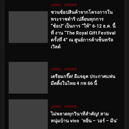
LIVING
UPDATE
ชวนช้อปสินค้าจากโครงการใน
พระราชดำริ เปลี่ยนทุกการ
“ช้อป” เป็นการ “ให้” 6-12 ธ.ค. นี้
ที่ งาน “The Royal Gift Festival
ครั้งที่ 4” ณ ศูนย์การค้าเซ็นทรัล
เวิลด์
LIVING
UPDATE
เตรียมกรี๊ด! อีแจอุค ประกาศแฟน
มีตติ้งในไทย 4 กพ 66 นี้
LIVING
UPDATE
ไม่พลาดทุกวินาทีสำคัญ
! สาม
หนุ่มบ้าน vivo ‘หยิ่น – วอร์ – มีน’