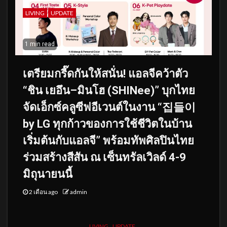
LIVING
UPDATE
1 min read
เตรียมกรี๊ดกันให้สนั่น! แอลจีคว้าตัว
“ชิน เยอึน–มินโฮ (SHINee)” บุกไทย
จัดเอ็กซ์คลูซีฟอีเวนต์ในงาน “집들이
by LG ทุกก้าวของการใช้ชีวิตในบ้าน
เริ่มต้นกับแอลจี” พร้อมทัพศิลปินไทย
ร่วมสร้างสีสัน ณ เซ็นทรัลเวิลด์ 4-9
มิถุนายนนี้
2 เดือน ago
admin
LIVING
UPDATE