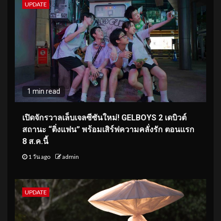
UPDATE
1 min read
เปิดจักรวาลเล็บเจลซีซันใหม่! GELBOYS 2 เดบิวต์
สถานะ “ติ่งแฟน” พร้อมเสิร์ฟความคลั่งรัก ตอนแรก
8 ส.ค.นี้
1 วัน ago
admin
UPDATE