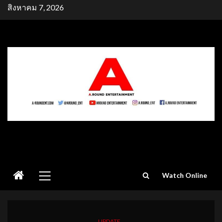
Skip
สิงหาคม 7, 2026
to
content
Primary
Watch Online
Menu
UPDATE