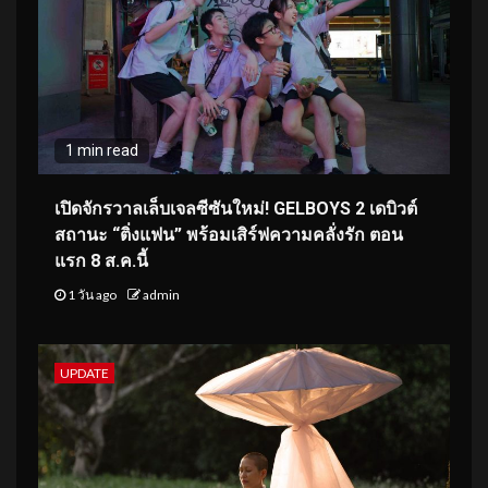
1 min read
เปิดจักรวาลเล็บเจลซีซันใหม่! GELBOYS 2 เดบิวต์
สถานะ “ติ่งแฟน” พร้อมเสิร์ฟความคลั่งรัก ตอน
แรก 8 ส.ค.นี้
1 วัน ago
admin
UPDATE