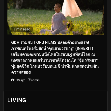
1 min read
GDH ร่วมกับ TOFU FILMS ปล่อยตัวอย่างแรก!
ภาพยนตร์ฟอร์มยักษ์ ‘คุณยายวรนาฏ’ (INHERIT)
เตรียมคายตะขาบหนังไทยในรอบปฐมทัศน์โลก ณ
เทศกาลภาพยนตร์นานาชาติโตรอนโต “จุ๋ย วรัทยา”
ทุ่มสุดชีวิต โกนหัวรับบทแม่ชี นำทีมนักแสดงประชัน
ความสยอง!
1 วัน ago
admin
LIVING