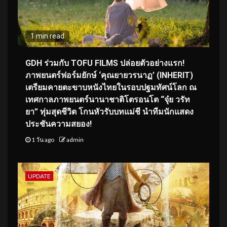
1 min read
GDH ร่วมกับ TOFU FILMS ปล่อยตัวอย่างแรก!
ภาพยนตร์ฟอร์มยักษ์ ‘คุณยายวรนาฏ’ (INHERIT)
เตรียมคายตะขาบหนังไทยในรอบปฐมทัศน์โลก ณ
เทศกาลภาพยนตร์นานาชาติโตรอนโต “จุ๋ย วรัท
ยา” ทุ่มสุดชีวิต โกนหัวรับบทแม่ชี นำทีมนักแสดง
ประชันความสยอง!
1 วัน ago
admin
UPDATE