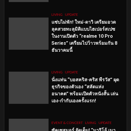
LIVING
UPDATE
แซ่บไม่พัก! ใหม่-ดาวิ เตรียมอวด
ลุคสวยทะลุมิติแบบไฮเปอร์สเปซ
ในงานเปิดตัว “realme 10 Pro
Series” เตรียมไปว้าวพร้อมกัน 8
ธันวาคมนี้
LIVING
UPDATE
นั่งแท่น “บอสคริส-คริส พีรวัส” ผุด
ธุรกิจของตัวเอง “สลัดแห่ง
อนาคต” พร้อมเปิดตัวหนังสั้น เล่น
เอง-กำกับเองครั้งแรก!
EVENT & CONCERT
LIVING
UPDATE
ซัคเซสมอร์ จัดเต็ม
!
“มาริโอ้ เมา