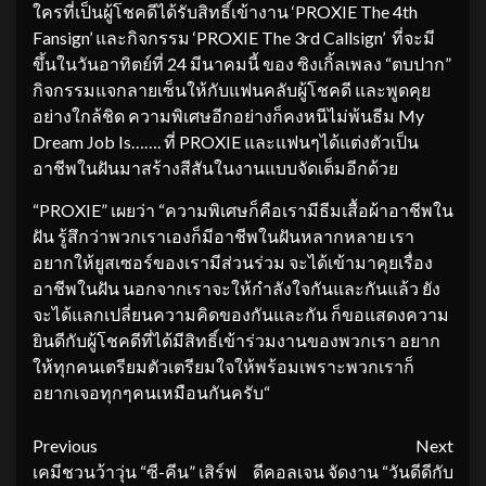
ใครที่เป็นผู้โชคดีได้รับสิทธิ์เข้างาน ‘PROXIE The 4th
Fansign’ และกิจกรรม ‘PROXIE The 3rd Callsign’ ที่จะมี
ขึ้นในวันอาทิตย์ที่ 24 มีนาคมนี้ ของ ซิงเกิ้ลเพลง “ตบปาก”
กิจกรรมแจกลายเซ็นให้กับแฟนคลับผู้โชคดี และพูดคุย
อย่างใกล้ชิด ความพิเศษอีกอย่างก็คงหนีไม่พ้นธีม My
Dream Job Is……. ที่ PROXIE และแฟนๆได้แต่งตัวเป็น
อาชีพในฝันมาสร้างสีสันในงานแบบจัดเต็มอีกด้วย
“PROXIE” เผยว่า “ความพิเศษก็คือเรามีธีมเสื้อผ้าอาชีพใน
ฝัน รู้สึกว่าพวกเราเองก็มีอาชีพในฝันหลากหลาย เรา
อยากให้ยูสเซอร์ของเรามีส่วนร่วม จะได้เข้ามาคุยเรื่อง
อาชีพในฝัน นอกจากเราจะให้กำลังใจกันและกันแล้ว ยัง
จะได้แลกเปลี่ยนความคิดของกันและกัน ก็ขอแสดงความ
ยินดีกับผู้โชคดีที่ได้มีสิทธิ์เข้าร่วมงานของพวกเรา อยาก
ให้ทุกคนเตรียมตัวเตรียมใจให้พร้อมเพราะพวกเราก็
อยากเจอทุกๆคนเหมือนกันครับ“
Continue
Previous
Next
เคมีชวนว้าวุ่น “ซี-คีน” เสิร์ฟ
ดีคอลเจน จัดงาน “วันดีดีกับ
Reading