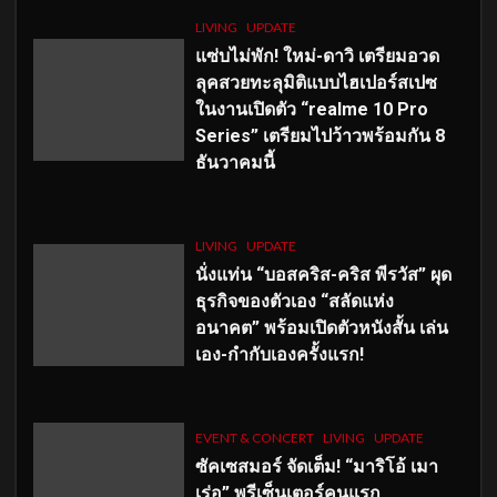
LIVING
UPDATE
แซ่บไม่พัก! ใหม่-ดาวิ เตรียมอวด
ลุคสวยทะลุมิติแบบไฮเปอร์สเปซ
ในงานเปิดตัว “realme 10 Pro
Series” เตรียมไปว้าวพร้อมกัน 8
ธันวาคมนี้
LIVING
UPDATE
นั่งแท่น “บอสคริส-คริส พีรวัส” ผุด
ธุรกิจของตัวเอง “สลัดแห่ง
อนาคต” พร้อมเปิดตัวหนังสั้น เล่น
เอง-กำกับเองครั้งแรก!
EVENT & CONCERT
LIVING
UPDATE
ซัคเซสมอร์ จัดเต็ม
!
“มาริโอ้ เมา
เร่อ” พรีเซ็นเตอร์คนแรก