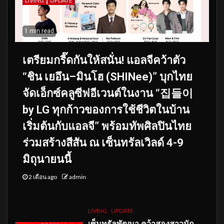
LIVING
UPDATE
1 min read
เตรียมกรี๊ดกันให้สนั่น! แอลจีคว้าตัว
“ชิน เยอึน–มินโฮ (SHINee)” บุกไทย
จัดเอ็กซ์คลูซีฟอีเวนต์ในงาน “집들이
by LG ทุกก้าวของการใช้ชีวิตในบ้าน
เริ่มต้นกับแอลจี” พร้อมทัพศิลปินไทย
ร่วมสร้างสีสัน ณ เซ็นทรัลเวิลด์ 4-9
มิถุนายนนี้
2 เดือน ago
admin
LIVING
UPDATE
เซ็นทรัลพัฒนา คว้าสองสาวนัก