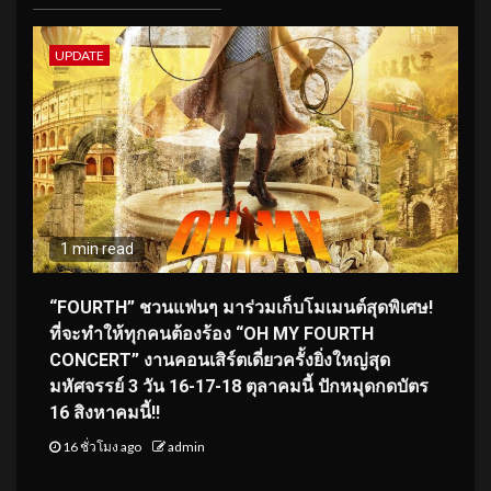
UPDATE
1 min read
“FOURTH” ชวนแฟนๆ มาร่วมเก็บโมเมนต์สุดพิเศษ!
ที่จะทำให้ทุกคนต้องร้อง “OH MY FOURTH
CONCERT” งานคอนเสิร์ตเดี่ยวครั้งยิ่งใหญ่สุด
มหัศจรรย์ 3 วัน 16-17-18 ตุลาคมนี้ ปักหมุดกดบัตร
16 สิงหาคมนี้!!
16 ชั่วโมง ago
admin