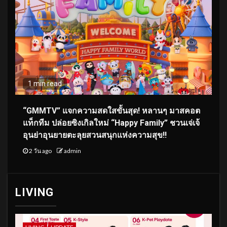
1 min read
“GMMTV” แจกความสดใสขั้นสุด! หลานๆ มาสคอต
แท็กทีม ปล่อยซิงเกิลใหม่ “Happy Family” ชวนเจ่เจ้
อุนย่าอุนยายตะลุยสวนสนุกแห่งความสุข!!
2 วัน ago
admin
LIVING