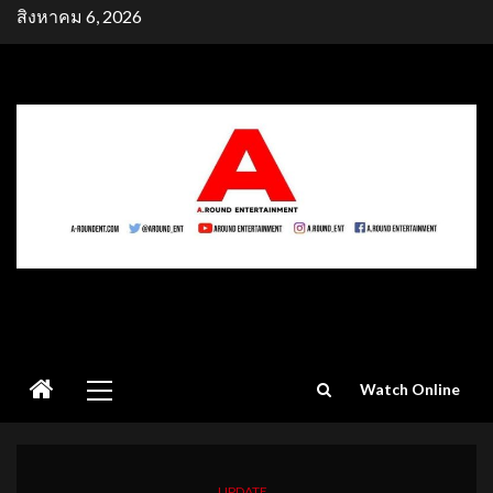
Skip
สิงหาคม 6, 2026
to
content
Primary
Watch Online
Menu
UPDATE