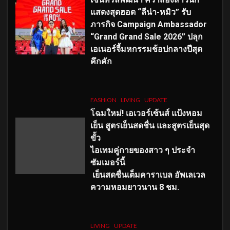
แสดงสุดฮอต “ลีน่า-หมิว” รับ
ภารกิจ Campaign Ambassador
“Grand Grand Sale 2026” ปลุก
เอเนอร์จี้มหกรรมช้อปกลางปีสุด
คึกคัก
FASHION
LIVING
UPDATE
โฉมใหม่
! เอเวอร์เซ้นส์ แป้งหอม
เย็น สูตรเย็นสดชื่น และสูตรเย็นสุด
ขั้ว
ไอเทมคู่กายของสาว ๆ ประจำ
ซัมเมอร์นี้
เย็นสดชื่นเต็มคาราเบล อัพเลเวล
ความหอมยาวนาน
8
ชม.
LIVING
UPDATE