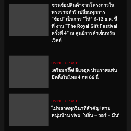
ชวนช้อปสินค้าจากโครงการใน
พระราชดำริ เปลี่ยนทุกการ
“ช้อป” เป็นการ “ให้” 6-12 ธ.ค. นี้
ที่ งาน “The Royal Gift Festival
ครั้งที่ 4” ณ ศูนย์การค้าเซ็นทรัล
เวิลด์
LIVING
UPDATE
เตรียมกรี๊ด! อีแจอุค ประกาศแฟน
มีตติ้งในไทย 4 กพ 66 นี้
LIVING
UPDATE
ไม่พลาดทุกวินาทีสำคัญ
! สาม
หนุ่มบ้าน vivo ‘หยิ่น – วอร์ – มีน’