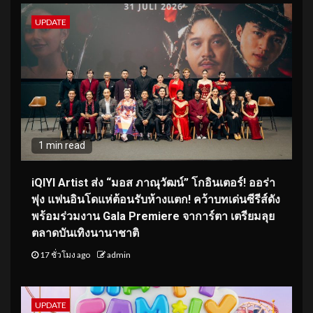
UPDATE
1 min read
iQIYI Artist ส่ง “มอส ภาณุวัฒน์” โกอินเตอร์! ออร่า
พุ่ง แฟนอินโดแห่ต้อนรับห้างแตก! คว้าบทเด่นซีรีส์ดัง
พร้อมร่วมงาน Gala Premiere จาการ์ตา เตรียมลุย
ตลาดบันเทิงนานาชาติ
17 ชั่วโมง ago
admin
UPDATE