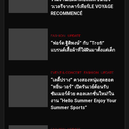
วเวลรีจากคาร์เทียร์LE VOYAGE
RECOMMENCÉ
FASHION
UPDATE
“ฟอร์ด ฐิติพงษ์” กับ “Trofi”
แบรนด์เสื้อผ้าที่ใฝ่ฝันมาตั้งแต่เด็ก
EVENT & CONCERT
FASHION
UPDATE
“เลดี้ปราง” ควงสองหนุ่มสุดฮอต
“หยิ่น-วอร์” เปิดรันเวย์ต้อนรับ
ซัมเมอร์ด้วย คอลเลกชั่นใหม่!ใน
งาน “Hello Summer Enjoy Your
Summer Sports”