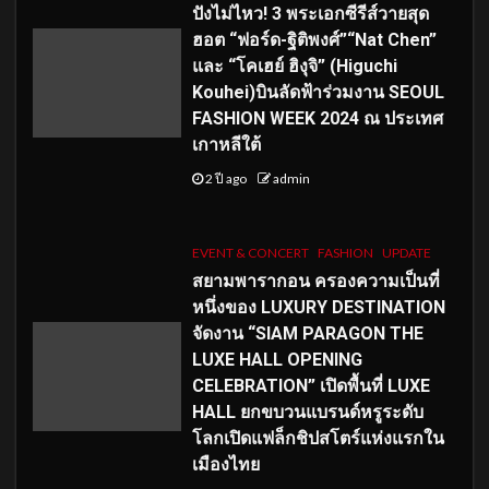
ปังไม่ไหว! 3 พระเอกซีรีส์วายสุด
ฮอต “ฟอร์ด-ฐิติพงศ์”“Nat Chen”
และ “โคเฮย์ ฮิงุจิ” (Higuchi
Kouhei)บินลัดฟ้าร่วมงาน SEOUL
FASHION WEEK 2024 ณ ประเทศ
เกาหลีใต้
2 ปี ago
admin
EVENT & CONCERT
FASHION
UPDATE
สยามพารากอน ครองความเป็นที่
หนึ่งของ LUXURY DESTINATION
จัดงาน “SIAM PARAGON THE
LUXE HALL OPENING
CELEBRATION” เปิดพื้นที่ LUXE
HALL ยกขบวนแบรนด์หรูระดับ
โลกเปิดแฟล็กชิปสโตร์แห่งแรกใน
เมืองไทย