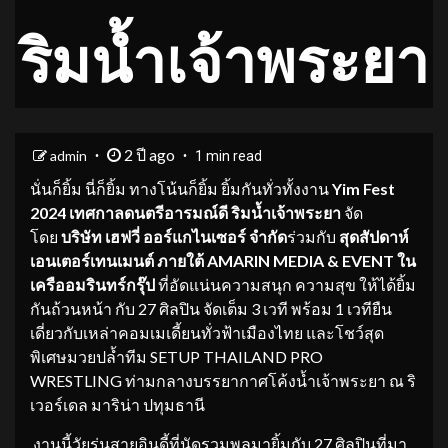
ริมน้ำเจ้าพระยา
2 ปี ago
admin
1 min read
นั่นก็ยิ้ม นี่ก็ยิ้ม ทางโน้นก็ยิ้ม ยิ้มกันทั่วทั้งงาน
Yim Fest
2024
เทศกาลดนตรีอารมณ์ดี ริมน้ำเจ้าพระยา
จัด
โดย
บริษัท เฮฟวี่ ออร์แกไนเซอร์ จำกัด
ร่วมกับ
สุดสัปดาห์
เอนเตอร์เทนเมนต์ ภายใต้
AMARIN MEDIA & EVENT
ใน
เครืออมรินทร์กรุ๊ป
ที่อัดแน่นความสนุก ความสุข ให้ได้ยิ้ม
กันถ้วนหน้า กับ 27 ศิลปิน จัดเต็ม 3 เวที พร้อม 1 เวทียืน
เดี่ยวกับเหล่าคอมเมเดี้ยนทั่วฟ้าเมืองไทย และโชว์สุด
พิเศษมวยปล้ำทีม SETUP THAILAND PRO
WRESTLING ท่ามกลางบรรยากาศโค้งน้ำเจ้าพระยา ณ ริ
เวอร์เดล มาริน่า ปทุมธานี
​ งานนี้วัยรุ่นสายอินดี้ที่นัดรวมพลมายิ้มกับ 27 ศิลปินที่มา