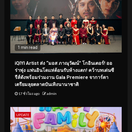
1 min read
iQIYI Artist ส่ง “มอส ภาณุวัฒน์” โกอินเตอร์! ออ
ร่าพุ่ง แฟนอินโดแห่ต้อนรับห้างแตก! คว้าบทเด่นซี
รีส์ดังพร้อมร่วมงาน Gala Premiere จาการ์ตา
เตรียมลุยตลาดบันเทิงนานาชาติ
17 ชั่วโมง ago
admin
UPDATE