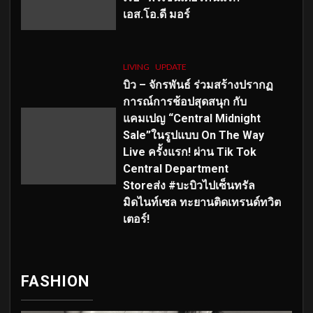
เอส
.โอ.ดี มอร์
LIVING
UPDATE
บิว – จักรพันธ์ ร่วมสร้างปรากฏ
การณ์การช้อปสุดสนุก กับ
แคมเปญ “Central Midnight
Sale”ในรูปแบบ On The Way
Live ครั้งแรก! ผ่าน Tik Tok
Central Department
Storeส่ง #บะบิวไปเซ็นทรัล
มิดไนท์เซล ทะยานติดเทรนด์ทวิต
เตอร์!
FASHION