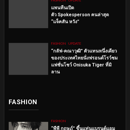
FASHION
UPDATE
แพนทีนเปิด
ตัว
Spokesperson คนล่าสุด
“แจ็คสัน หวัง”
FASHION
UPDATE
“กลัฟ-คณาวุฒิ” ตัวแทนหนึ่งเดียว
ของประเทศไทยนั่งฟรอนต์โรว์ชม
แฟชั่นโชว์ Onisuka Tiger ที่มิ
ลาน
FASHION
FASHION
“พีพี กฤษฏ์” ขึ้นแท่นแบรนด์แอม