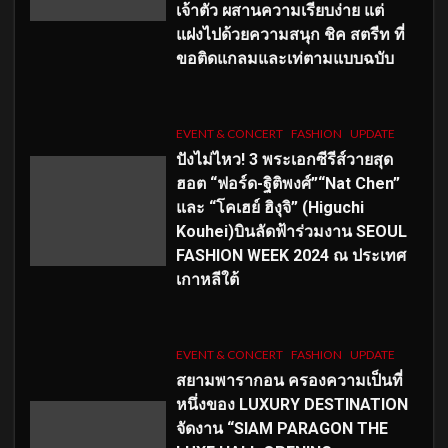
เจ้าตัว ผสานความเรียบง่าย แต่
แฝงไปด้วยความสนุก ชิค สตรีท ที่
ขอติดแกลมและเท่ตามแบบฉบับ
EVENT & CONCERT
FASHION
UPDATE
ปังไม่ไหว! 3 พระเอกซีรีส์วายสุด
ฮอต “ฟอร์ด-ฐิติพงศ์”“Nat Chen”
และ “โคเฮย์ ฮิงุจิ” (Higuchi
Kouhei)บินลัดฟ้าร่วมงาน SEOUL
FASHION WEEK 2024 ณ ประเทศ
เกาหลีใต้
EVENT & CONCERT
FASHION
UPDATE
สยามพารากอน ครองความเป็นที่
หนึ่งของ LUXURY DESTINATION
จัดงาน “SIAM PARAGON THE