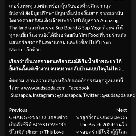
เกอร์แทททู สเตชั่น พร้อมลุ้นรับของที่ระลึกจากสุด
สัปดาห์ ยังมีบูธปรึกษาปัญหายิ้มน้อย ยิ้มยาก จากสถาบัน
จิตเวชศาสตร์สมเด็จเจ้าพระยา โฟโต้บูธจาก Amazing
Thailand และกิจกรรม Sup Board & Sup Yoga ที่จะพาให้
ทุกคนยิ้ม ในงานยังได้อิ่มอร่อยกับ Yim Food ที่รวมร้านดัง
แสนอร่อยจากอินสตาแกรม และยังช็อปไปกับ Yim
Market อีกด้วย
เรียกว่าเป็น
เทศกาลดนตรีอารมณ์ดี ริมน้ำเจ้าพระยา
ได้
ยิ้มกันตั้งแต่เข้างาน จนจบงานกลับบ้านแบบใจฟูไม่ไหว…
ติดตาม. ภาพความสนุก หรืออัปเดตกิจกรรมสุดคูลแบบนี้
ได้ทาง www.sudsapda.com , Facebook :
Sudsapda, Instagram : @sudsapda, Twitter : @sudsapda และ 
Continue
Previous
Next
CHANGE2561 !!! แถลงข่าว
พาลูกวิ่งดะ Obstacle On
Reading
เปิดตัวซีรีส์ BOYS LOVE “รัก
The Beach 2024งานวิ่ง
นี้ไม่มีถั่วฝักยาว (This Love
ครอบครัว ฮีโร่จิ๋วสู้กู้โลก