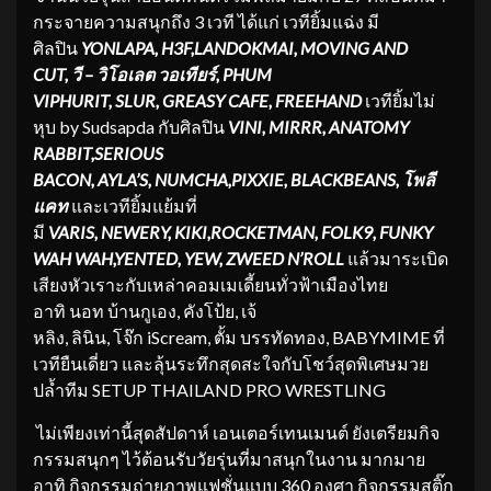
กระจายความสนุกถึง 3 เวที ได้แก่ เวทียิ้มแฉ่ง มี
ศิลปิน
YONLAPA
,
H3F
,
LANDOKMAI
,
MOVING AND
CUT
,
วี – วิโอเลต วอเทียร์
,
PHUM
VIPHURIT
,
SLUR,
GREASY CAFE
,
FREEHAND
เวทียิ้มไม่
หุบ by Sudsapda กับศิลปิน
VINI
,
MIRRR
,
ANATOMY
RABBIT
,
SERIOUS
BACON
,
AYLA
’
S
,
NUMCHA
,
PIXXIE
,
BLACKBEANS
,
โพลี
แคท
และเวทียิ้มแย้มที่
มี
VARIS
,
NEWERY
,
KIKI
,
ROCKETMAN
,
FOL
K9
,
FUNKY
WAH WAH
,
YENTED
,
YEW
,
ZWEED N
’
ROLL
แล้วมาระเบิด
เสียงหัวเราะกับเหล่าคอมเมเดี้ยนทั่วฟ้าเมืองไทย
อาทิ นอท บ้านกูเอง, คังโป้ย, เจ้
หลิง, ลินิน, โจ๊ก iScream, ตั้ม บรรทัดทอง, BABYMIME ที่
เวทียืนเดี่ยว และลุ้นระทึกสุดสะใจกับโชว์สุดพิเศษมวย
ปล้ำทีม SETUP THAILAND PRO WRESTLING
​ ไม่เพียงเท่านี้สุดสัปดาห์ เอนเตอร์เทนเมนต์ ยังเตรียมกิจ
กรรมสนุกๆ ไว้ต้อนรับวัยรุ่นที่มาสนุกในงาน มากมาย
อาทิ กิจกรรมถ่ายภาพแฟชั่นแบบ 360 องศา กิจกรรมสติ๊ก