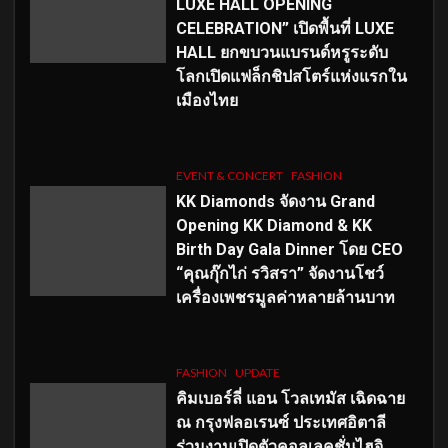
LUXE HALL OPENING
CELEBRATION” เปิดพื้นที่ LUXE
HALL ยกขบวนแบรนด์หรูระดับ
โลกเปิดแฟล็กชิปสโตร์แห่งแรกใน
เมืองไทย
EVENT & CONCERT
FASHION
KK Diamonds จัดงาน Grand
Opening KK Diamond & KK
Birth Day Gala Dinner โดย CEO
“คุณกุ๊กไก่ รวิสรา” จัดงานโชว์
เครื่องเพชรมูลค่าหลายล้านบาท
FASHION
UPDATE
คิมเบอร์ลี่ แอน โวลเทมัส เฉิดฉาย
ณ กรุงฟลอเรนซ์ ประเทศอิตาลี
ร่วมงานเปิดตัวคอลเลคชั่นไฮจิ