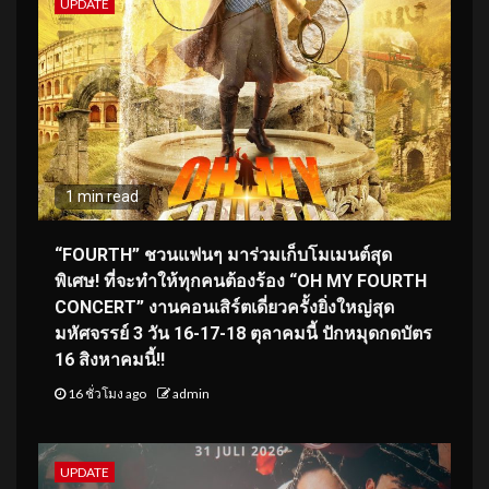
UPDATE
1 min read
“FOURTH” ชวนแฟนๆ มาร่วมเก็บโมเมนต์สุด
พิเศษ! ที่จะทำให้ทุกคนต้องร้อง “OH MY FOURTH
CONCERT” งานคอนเสิร์ตเดี่ยวครั้งยิ่งใหญ่สุด
มหัศจรรย์ 3 วัน 16-17-18 ตุลาคมนี้ ปักหมุดกดบัตร
16 สิงหาคมนี้!!
16 ชั่วโมง ago
admin
UPDATE