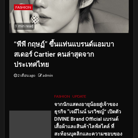
FASHION
1 min read
“พีพี กฤษฏ์” ขึ้นแท่นแบรนด์แอมบา
สเดอร์ Cartier คนล่าสุดจาก
ประเทศไทย
2 เดือน ago
admin
FASHION
UPDATE
จากนักแสดงอายุน้อยสู่เจ้าของ
ธุรกิจ “เจมีไนน์ นรวิชญ์” เปิดตัว
DIVINE Brand Official แบรนด์
เสื้อผ้าและสินค้าไลฟ์สไตล์ ที่
สะท้อนบุคลิกและความชอบของ