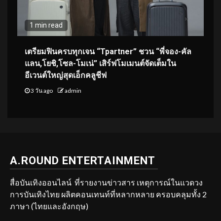
1 min read
เตรียมฟินครบทุกเจน “Tpartner” ชวน “พี่จอง-คัล
แลน,โยชิ,โซล-โมเน่” เสิร์ฟโมเมนต์จัดเต็มใน
อีเวนต์ใหญ่สุดเอ็กคลูชีฟ
3 วัน ago
admin
A.ROUND ENTERTAINMENT
สื่อบันเทิงออนไลน์ ที่รายงานข่าวสาร เหตุการณ์ในแวดวง
การบันเทิงไทย ผลิตคอนเทนท์ที่หลากหลาย ครอบคลุมทั้ง 2
ภาษา (ไทยและอังกฤษ)