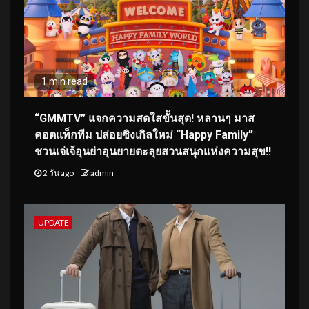
1 min read
“GMMTV” แจกความสดใสขั้นสุด! หลานๆ มาส
คอตแท็กทีม ปล่อยซิงเกิลใหม่ “Happy Family”
ชวนเจ่เจ้อุนย่าอุนยายตะลุยสวนสนุกแห่งความสุข!!
2 วัน ago
admin
UPDATE