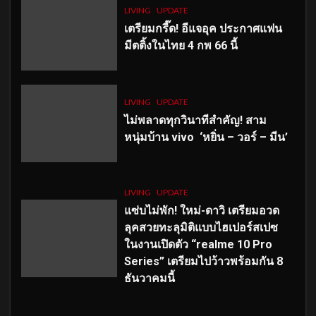
LIVING
UPDATE
เตรียมกรี๊ด! อีแจอุค ประกาศแฟน
มีตติ้งในไทย 4 กพ 66 นี้
LIVING
UPDATE
ไม่พลาดทุกวินาทีสำคัญ
! สาม
หนุ่มบ้าน vivo ‘หยิ่น – วอร์ – มีน’
LIVING
UPDATE
แซ่บไม่พัก! ใหม่-ดาวิ เตรียมอวด
ลุคสวยทะลุมิติแบบไฮเปอร์สเปซ
ในงานเปิดตัว “realme 10 Pro
Series” เตรียมไปว้าวพร้อมกัน 8
ธันวาคมนี้