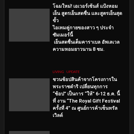
โฉมใหม่
! เอเวอร์เซ้นส์ แป้งหอม
เย็น สูตรเย็นสดชื่น และสูตรเย็นสุด
ขั้ว
ไอเทมคู่กายของสาว ๆ ประจำ
ซัมเมอร์นี้
เย็นสดชื่นเต็มคาราเบล อัพเลเวล
ความหอมยาวนาน
8
ชม.
LIVING
UPDATE
ชวนช้อปสินค้าจากโครงการใน
พระราชดำริ เปลี่ยนทุกการ
“ช้อป” เป็นการ “ให้” 6-12 ธ.ค. นี้
ที่ งาน “The Royal Gift Festival
ครั้งที่ 4” ณ ศูนย์การค้าเซ็นทรัล
เวิลด์