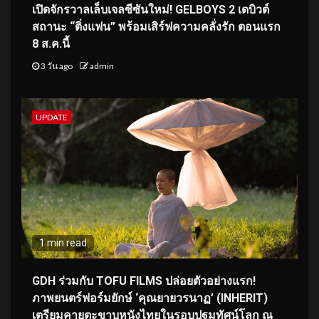
เปิดจักรวาลเล็บเจลซีซันใหม่! GELBOYS 2 เดบิวต์
สถานะ “ติ่งแฟน” พร้อมเสิร์ฟความคลั่งรัก ตอนแรก
8 ส.ค.นี้
3 วัน ago
admin
UPDATE
1 min read
GDH ร่วมกับ TOFU FILMS ปล่อยตัวอย่างแรก!
ภาพยนตร์ฟอร์มยักษ์ ‘คุณยายวรนาฏ’ (INHERIT)
เตรียมคายตะขาบหนังไทยในรอบปฐมทัศน์โลก ณ