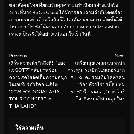
ของสังคมไทย ที่ยอมรับทุกความเท่าเทียมอย่างแท้จริง
อย่างที่ทาง Be On Cloud ได้มีการสอบถามถึงอัปเดตเรื่อง
การสมรสเท่าเทียมในวันนี้ไปว่ามันจะสามารถเกิดขึ้นได้
ไหมอย่างไร ซึ่งได้คำตอบกลับมาว่าความหวังของพวก
เราจะเป็นจริงได้อย่างแน่นอนในเร็ววันนี้
Continue
Previous
Next
เสิร์ฟความน่ารักถึงที่!! “ยอง
เตรียมลุยแหลก แหวกห่า
Reading
แจGOT7” กลับมาพร้อม
กระสุน! ระเบิดโปสเตอร์แรก
ความสดใสจัดเต็มความสนุก
#ปะฉะดะ รวมทีมโคตรคน
ในเอเชียร์ทัวร์คอนเสิร์ต
“ก้อง ห้วยไร่”, “เบิ้ล ปทุม
“2024 YOUNGJAE ASIA
ราช”,”นุ๊ก ธนดล”, “ปาย โอริ
TOUR
CONCERT in
โอ้” ยิงหมดไม่สนลูกใคร
THAILAND”
ใส่ความเห็น