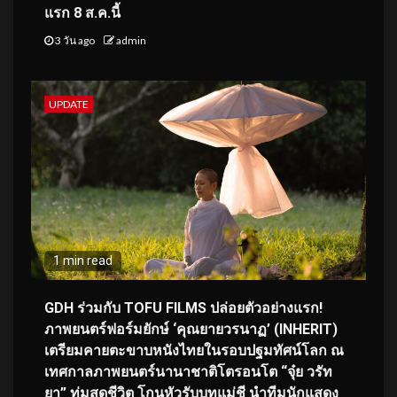
แรก 8 ส.ค.นี้
3 วัน ago
admin
UPDATE
1 min read
GDH ร่วมกับ TOFU FILMS ปล่อยตัวอย่างแรก!
ภาพยนตร์ฟอร์มยักษ์ ‘คุณยายวรนาฏ’ (INHERIT)
เตรียมคายตะขาบหนังไทยในรอบปฐมทัศน์โลก ณ
เทศกาลภาพยนตร์นานาชาติโตรอนโต “จุ๋ย วรัท
ยา” ทุ่มสุดชีวิต โกนหัวรับบทแม่ชี นำทีมนักแสดง