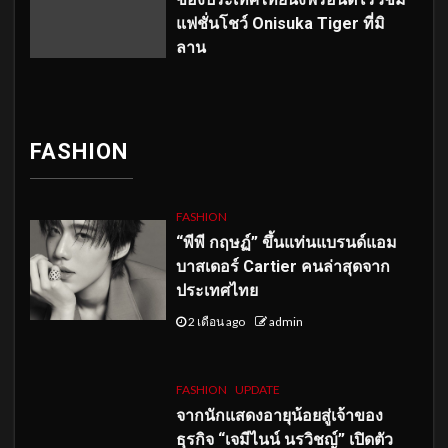
แฟชั่นโชว์ Onisuka Tiger ที่มิ
ลาน
FASHION
FASHION
“พีพี กฤษฏ์” ขึ้นแท่นแบรนด์แอม
บาสเดอร์ Cartier คนล่าสุดจาก
ประเทศไทย
2 เดือน ago
admin
FASHION
UPDATE
จากนักแสดงอายุน้อยสู่เจ้าของ
ธุรกิจ “เจมีไนน์ นรวิชญ์” เปิดตัว