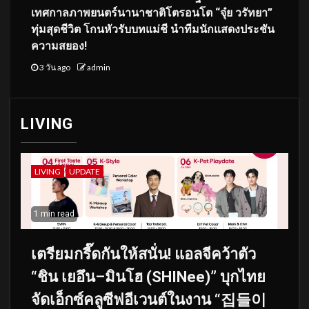
เทศกาลภาพยนตร์นานาชาติโตรอนโต “จุ๋ย วรัทยา”
ทุ่มสุดชีวิต โกนหัวรับบทแม่ชี นำทีมนักแสดงประชัน
ความสยอง!
3 วัน ago
admin
LIVING
LIVING
UPDATE
1 min read
เตรียมกรี๊ดกันให้สนั่น! แอลจีคว้าตัว
“ชิน เยอึน–มินโฮ (SHINee)” บุกไทย
จัดเอ็กซ์คลูซีฟอีเวนต์ในงาน “집들이