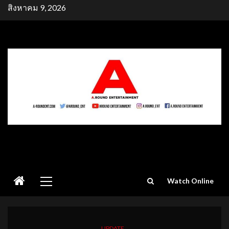
Skip
สิงหาคม 9, 2026
to
content
Primary
Watch Online
Menu
UPDATE