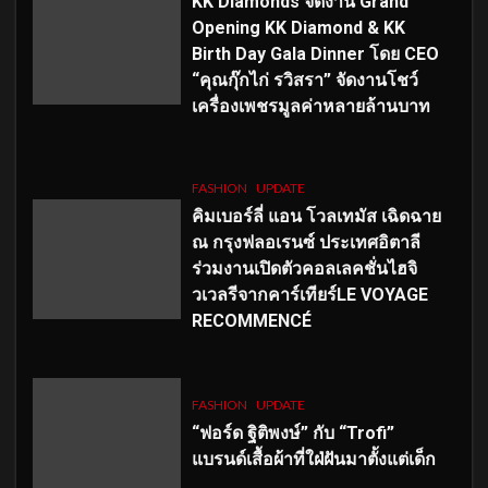
KK Diamonds จัดงาน Grand
Opening KK Diamond & KK
Birth Day Gala Dinner โดย CEO
“คุณกุ๊กไก่ รวิสรา” จัดงานโชว์
เครื่องเพชรมูลค่าหลายล้านบาท
FASHION
UPDATE
คิมเบอร์ลี่ แอน โวลเทมัส เฉิดฉาย
ณ กรุงฟลอเรนซ์ ประเทศอิตาลี
ร่วมงานเปิดตัวคอลเลคชั่นไฮจิ
วเวลรีจากคาร์เทียร์LE VOYAGE
RECOMMENCÉ
FASHION
UPDATE
“ฟอร์ด ฐิติพงษ์” กับ “Trofi”
แบรนด์เสื้อผ้าที่ใฝ่ฝันมาตั้งแต่เด็ก