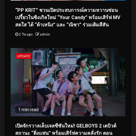
“PP KRIT” ชวนเปิดประสบการณ์ความหวานซ่อน
เปรี้ยวในซิงเกิลใหม่ “Your Candy” พร้อมเสิร์ฟ MV
สดใส ได้ “ต้าเหนิง” และ “ณิชา” ร่วมเติมสีสัน
2 วัน ago
admin
UPDATE
1 min read
เปิดจักรวาลเล็บเจลซีซันใหม่! GELBOYS 2 เดบิวต์
สถานะ “ติ่งแฟน” พร้อมเสิร์ฟความคลั่งรัก ตอน