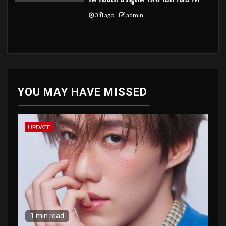
3 ปี ago
admin
YOU MAY HAVE MISSED
UPDATE
1 min read