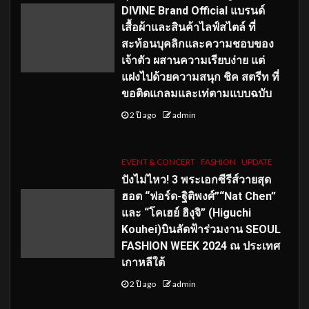
DIVINE Brand Official แบรนด์
เสื้อผ้าและสินค้าไลฟ์สไตล์ ที่
สะท้อนบุคลิกและความชอบของ
เจ้าตัว ผสานความเรียบง่าย แต่
แฝงไปด้วยความสนุก ชิค สตรีท ที่
ขอติดแกลมและเท่ตามแบบฉบับ
2 ปี ago
admin
EVENT & CONCERT
FASHION
UPDATE
ปังไม่ไหว! 3 พระเอกซีรีส์วายสุด
ฮอต “ฟอร์ด-ฐิติพงศ์”“Nat Chen”
และ “โคเฮย์ ฮิงุจิ” (Higuchi
Kouhei)บินลัดฟ้าร่วมงาน SEOUL
FASHION WEEK 2024 ณ ประเทศ
เกาหลีใต้
2 ปี ago
admin