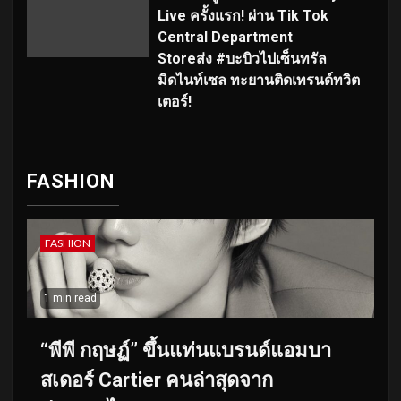
Live ครั้งแรก! ผ่าน Tik Tok
Central Department
Storeส่ง #บะบิวไปเซ็นทรัล
มิดไนท์เซล ทะยานติดเทรนด์ทวิต
เตอร์!
FASHION
FASHION
1 min read
“พีพี กฤษฏ์” ขึ้นแท่นแบรนด์แอมบา
สเดอร์ Cartier คนล่าสุดจาก