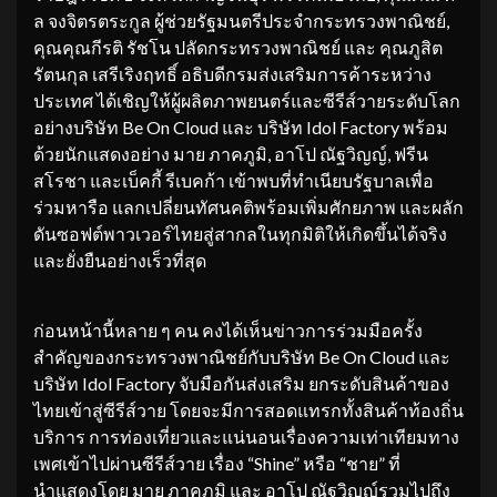
ล จงจิตรตระกูล ผู้ช่วยรัฐมนตรีประจำกระทรวงพาณิชย์,
คุณคุณกีรติ รัชโน ปลัดกระทรวงพาณิชย์ และ คุณภูสิต
รัตนกุล เสรีเริงฤทธิ์ อธิบดีกรมส่งเสริมการค้าระหว่าง
ประเทศ ได้เชิญให้ผู้ผลิตภาพยนตร์และซีรีส์วายระดับโลก
อย่างบริษัท Be On Cloud และ บริษัท Idol Factory พร้อม
ด้วยนักแสดงอย่าง มาย ภาคภูมิ, อาโป ณัฐวิญญ์, ฟรีน
สโรชา และเบ็คกี้ รีเบคก้า เข้าพบที่ทำเนียบรัฐบาลเพื่อ
ร่วมหารือ แลกเปลี่ยนทัศนคติพร้อมเพิ่มศักยภาพ และผลัก
ดันซอฟต์พาวเวอร์ไทยสู่สากลในทุกมิติให้เกิดขึ้นได้จริง
และยั่งยืนอย่างเร็วที่สุด
ก่อนหน้านี้หลาย ๆ คน คงได้เห็นข่าวการร่วมมือครั้ง
สำคัญของกระทรวงพาณิชย์กับบริษัท Be On Cloud และ
บริษัท Idol Factory จับมือกันส่งเสริม ยกระดับสินค้าของ
ไทยเข้าสู่ซีรีส์วาย โดยจะมีการสอดแทรกทั้งสินค้าท้องถิ่น
บริการ การท่องเที่ยวและแน่นอนเรื่องความเท่าเทียมทาง
เพศเข้าไปผ่านซีรีส์วาย เรื่อง “Shine” หรือ “ชาย” ที่
นำแสดงโดย มาย ภาคภูมิ และ อาโป ณัฐวิญญ์รวมไปถึง