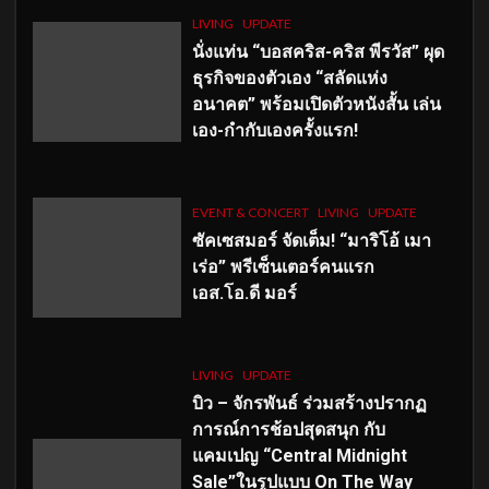
LIVING
UPDATE
นั่งแท่น “บอสคริส-คริส พีรวัส” ผุด
ธุรกิจของตัวเอง “สลัดแห่ง
อนาคต” พร้อมเปิดตัวหนังสั้น เล่น
เอง-กำกับเองครั้งแรก!
EVENT & CONCERT
LIVING
UPDATE
ซัคเซสมอร์ จัดเต็ม
!
“มาริโอ้ เมา
เร่อ” พรีเซ็นเตอร์คนแรก
เอส
.โอ.ดี มอร์
LIVING
UPDATE
บิว – จักรพันธ์ ร่วมสร้างปรากฏ
การณ์การช้อปสุดสนุก กับ
แคมเปญ “Central Midnight
Sale”ในรูปแบบ On The Way