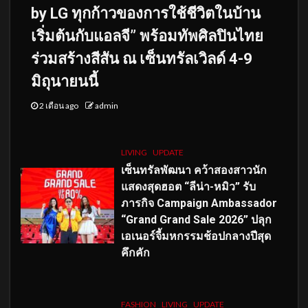
by LG ทุกก้าวของการใช้ชีวิตในบ้าน
เริ่มต้นกับแอลจี” พร้อมทัพศิลปินไทย
ร่วมสร้างสีสัน ณ เซ็นทรัลเวิลด์ 4-9
มิถุนายนนี้
2 เดือน ago
admin
LIVING
UPDATE
เซ็นทรัลพัฒนา คว้าสองสาวนัก
แสดงสุดฮอต “ลีน่า-หมิว” รับ
ภารกิจ Campaign Ambassador
“Grand Grand Sale 2026” ปลุก
เอเนอร์จี้มหกรรมช้อปกลางปีสุด
คึกคัก
FASHION
LIVING
UPDATE