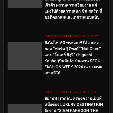
เจ้าตัว ผสานความเรียบง่าย แต่
แฝงไปด้วยความสนุก ชิค สตรีท ที่
ขอติดแกลมและเท่ตามแบบฉบับ
EVENT & CONCERT
FASHION
UPDATE
ปังไม่ไหว! 3 พระเอกซีรีส์วายสุด
ฮอต “ฟอร์ด-ฐิติพงศ์”“Nat Chen”
และ “โคเฮย์ ฮิงุจิ” (Higuchi
Kouhei)บินลัดฟ้าร่วมงาน SEOUL
FASHION WEEK 2024 ณ ประเทศ
เกาหลีใต้
EVENT & CONCERT
FASHION
UPDATE
สยามพารากอน ครองความเป็นที่
หนึ่งของ LUXURY DESTINATION
จัดงาน “SIAM PARAGON THE