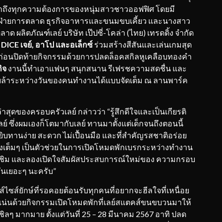
ข้าถึงทุกความต้องการของหนุ่มสาวชาวออฟฟิศ โดยมี
รฝ่ายการตลาด ธุรกิจอาหารและขนมขบเคี้ยว และนางสาว
ด ผลิตภัณฑ์เลย์ บริษัท เป๊ปซี่-โคล่า (ไทย) เทรดดิ้ง จำกัด
 DICE เจย์, อาโป และอเล็กซ์
ร่วมสร้างสีสันและเล่นเกมสุด
ฟ ก่อนปิดท้ายกิจกรรมด้วยการปลดล็อคสกิลหูเคลือบทองคำ
ิจ
งานนี้ทำเอาแฟนๆ สนุกสนาน รีเฟรชความสดชื่น และ
ยล้าระหว่างวันของคนทำงานได้แบบจัดเต็ม ณ ลานพาร์ค
าสุดของครอบครัวเลย์ กล่าวว่า “รู้สึกดีใจและเป็นเกียรติ
ย์ ซึ่งผมเองก็โตมากับเลย์ ทานมาตั้งแต่เด็กจนถึงตอนนี้
บทานง่าย สะดวก ไม่เปื้อนมือ และที่สำคัญรสชาติอร่อย
ั่งเต็มๆ เป็นตัวช่วยในการเปิดโหมดพักเบรกระหว่างทำงาน
้ลองชิม และลองเปิดใจสัมผัสประสบการณ์ใหม่ของ ความกรอบ
ยกันเยอะๆ นะครับ”
ซส์ยักษ์ที่รอคอยต้อนรับทุกคนที่อยากจะฮีลใจที่เหนื่อย
แน่นด้วยกิจกรรมเปิดโหมดพักที่เลย์สแตคส์ขนขบวนมาให้
ๆ มากมาย ตั้งแต่วันที่ 25 – 28 มีนาคม 2567 อาทิ ปลด