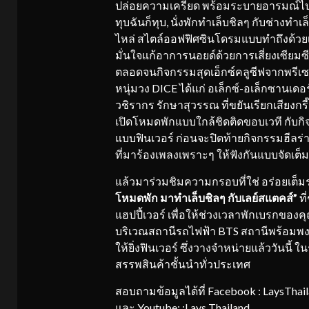
ปล่อยความเครียด พร้อมระบายอารมณ์ไปกับ
ทุบฉันก็ทุบ, นั่งพักทำเล็บชิลๆ กับช่างทำเ
ไหล่ สไตล์ออฟฟิศซินโดรมแบบทำถึงด้วยเ
มั่นใจแก้อาการนอยด์ด้วยการเสี่ยงเซียม
ตลอดจนกิจกรรมสุดเอ็กซ์คลูซีฟจากพรีเซ
หนุ่มวง DICE ได้แก่ อเล็กซ์-อเล็กซานเดอ
วชิรากร รักษาสุวรรณ ที่ขยันเรียกเสียงกรี
เปิดโหมดพักแบบใกล้ชิดติดขอบเวที กับกิจก
แบบฟินเวอร์ ก่อนจะปิดท้ายกิจกรรมฮีลร่
ที่มาร้องเพลงเพราะๆ ให้ฟังกันแบบจัดเต็ม
แล้วมาร่วมชิมความกรอบที่ใช่ อร่อยเต็ม
โหมดพัก มาทำเล็บชิลๆ กับเลย์สแตคส์”
ท
แฮปปี้เวอร์ เพื่อให้ช่วงเวลาพักเบรกของ
บริเวณสถานีรถไฟฟ้า BTS สถานีพร้อมพงษ
ให้ยิ่งฟินเวอร์ ซึ่งวางจำหน่ายแล้ววันนี้ 
สรรพสินค้าชั้นนำทั่วประเทศ
สอบถามข้อมูลได้ที่ Facebook : LaysThail
และ Youtube: :Lays Thailand