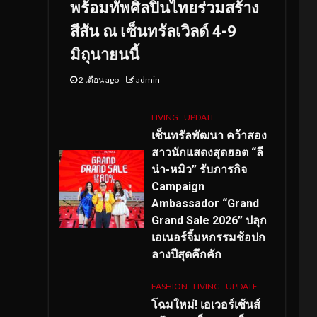
พร้อมทัพศิลปินไทยร่วมสร้าง
สีสัน ณ เซ็นทรัลเวิลด์ 4-9
มิถุนายนนี้
2 เดือน ago
admin
LIVING
UPDATE
เซ็นทรัลพัฒนา คว้าสอง
สาวนักแสดงสุดฮอต “ลี
น่า-หมิว” รับภารกิจ
Campaign
Ambassador “Grand
Grand Sale 2026” ปลุก
เอเนอร์จี้มหกรรมช้อปก
ลางปีสุดคึกคัก
FASHION
LIVING
UPDATE
โฉมใหม่
! เอเวอร์เซ้นส์