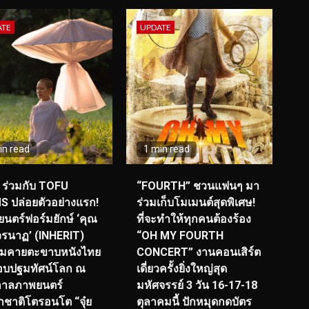
ATE
UPDATE
in read
1 min read
ร่วมกับ TOFU
“FOURTH” ชวนแฟนๆ มา
S ปล่อยตัวอย่างแรก!
ร่วมเก็บโมเมนต์สุดพิเศษ!
นตร์ฟอร์มยักษ์ ‘คุณ
ที่จะทำให้ทุกคนต้องร้อง
รนาฏ’ (INHERIT)
“OH MY FOURTH
ียมคายตะขาบหนังไทย
CONCERT” งานคอนเสิร์ต
อบปฐมทัศน์โลก ณ
เดี่ยวครั้งยิ่งใหญ่สุด
กาลภาพยนตร์
มหัศจรรย์ 3 วัน 16-17-18
ชาติโตรอนโต “จุ๋ย
ตุลาคมนี้ ปักหมุดกดบัตร