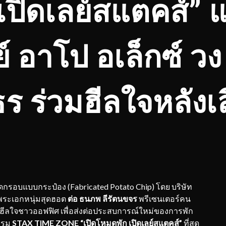
ปิดเลย์สแตคส์” แ
์ อาโป อเล็กซ์ ว
ธร ร่วมฮีลใจหลัง
อดกรอบแบบกระป๋อง (Fabricated Potato Chip) โดย บริษัท
ทีมพระเอกหนุ่มสุดฮอต
ต่อ ธนภพ ลีรัตนขจร
พรีเซนเตอร์คน
กฮีลใจชาวออฟฟิศ เพื่อส่งต่อประสบการณ์ใหม่ของการพัก
รรม
STAX TIME ZONE “เปิดโหมดพัก เปิดเลย์สแตคส์”
ที่สุด