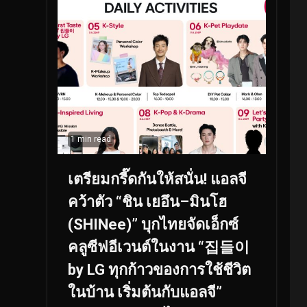
1 min read
เตรียมกรี๊ดกันให้สนั่น! แอลจี
คว้าตัว “ชิน เยอึน–มินโฮ
(SHINee)” บุกไทยจัดเอ็กซ์
คลูซีฟอีเวนต์ในงาน “집들이
by LG ทุกก้าวของการใช้ชีวิต
ในบ้าน เริ่มต้นกับแอลจี”