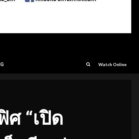
NG
Watch Online
ศ “เปิด