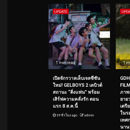
UPDATE
UPD
1 min read
1 m
เปิดจักรวาลเล็บเจลซีซัน
GDH 
ใหม่! GELBOYS 2 เดบิวต์
FILM
สถานะ “ติ่งแฟน” พร้อม
ภาพย
เสิร์ฟความคลั่งรัก ตอน
ยายว
แรก 8 ส.ค.นี้
เตร
ในร
19 ชั่วโมง ago
admin
เทศ
นานา