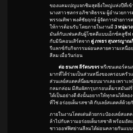
ของแคมเปญแจกชิมสุดยิ่งใหญ่แห่งปีที่เ
นางสาว
ชลกร
อภิชาติธรรม ผู้อำนวยกา
พรรณทิพา พงศ์ชัยฤกษ์ ผู้จัดการฝ่ายการตลา
ให้การต้อนรับ โดยภายในงานมี
3 หนุ่มวง
มันส์กับแฟนคลับผู้โชคดีแบบเอ็กซ์คลูซี
กับมินิคอนเสิร์ตจาก
ตู่ ภพธร สุนทรญาณก
รีแลกซ์กับกิจกรรมผ่อนคลายความเหนื่อ
สีลม เมื่อวันก่อน
ต่อ ธนภพ ลีรัตนขจร
พรีเซนเตอร์คนล่
มากที่ได้ร่วมเป็นส่วนหนึ่งของครอบครัวเล
ส่วนเลย์สแตคส์นี่ผมชอบมากเลย เพราะหยิ
กลมกล่อม มีสัมผัสกรุบกรอบเต็มรสมันฝร
ได้เป็นอย่างดี ดังนั้นอยากให้ทุกคนได
ที่ใช่ อร่อยเต็มรสชาติ กับเลย์สแตคส์ด้ว
ภายในงานโดดเด่นด้วยกระป๋องเลย์สแตคส์ไ
ล้าไปกับความอร่อยเต็มรสชาติ พร้อมอัด
ชาวออฟฟิศย่านสีลมได้ผ่อนคลายกันแบบชิล