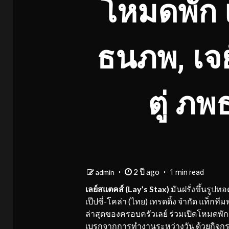
โหมดพัก เ
ธนภพ, เจย
ตู่ ภพ
2 ปี ago
admin
1 min read
เลย์สแตคส์ (
Lay’s Stax)
มันฝรั่งขึ้นรูปท
เป๊ปซี่-โคล่า (ไทย) เทรดดิ้ง จำกัด แท็ก
ล่าสุดของครอบครัวเลย์ ร่วมเปิดโหมดพั
เบรกจากการทำงานระหว่างวัน ด้วยกิจก