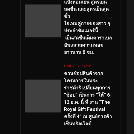
แป้งหอมเย็น สูตรเย็น
สดชื่น และสูตรเย็นสุด
ขั้ว
ไอเทมคู่กายของสาว ๆ
ประจำซัมเมอร์นี้
เย็นสดชื่นเต็มคาราเบล
อัพเลเวลความหอม
ยาวนาน
8
ชม.
LIVING
UPDATE
ชวนช้อปสินค้าจาก
โครงการในพระ
ราชดำริ เปลี่ยนทุกการ
“ช้อป” เป็นการ “ให้” 6-
12 ธ.ค. นี้ ที่ งาน “The
Royal Gift Festival
ครั้งที่ 4” ณ ศูนย์การค้า
เซ็นทรัลเวิลด์