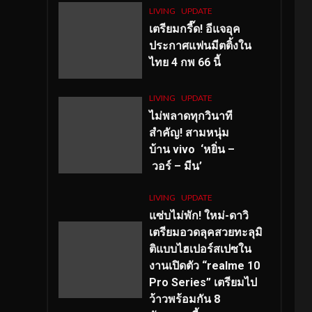
LIVING
UPDATE
เตรียมกรี๊ด! อีแจอุค
ประกาศแฟนมีตติ้งใน
ไทย 4 กพ 66 นี้
LIVING
UPDATE
ไม่พลาดทุกวินาที
สำคัญ
! สามหนุ่ม
บ้าน vivo ‘หยิ่น –
วอร์ – มีน’
LIVING
UPDATE
แซ่บไม่พัก! ใหม่-ดาวิ
เตรียมอวดลุคสวยทะลุมิ
ติแบบไฮเปอร์สเปซใน
งานเปิดตัว “realme 10
Pro Series” เตรียมไป
ว้าวพร้อมกัน 8