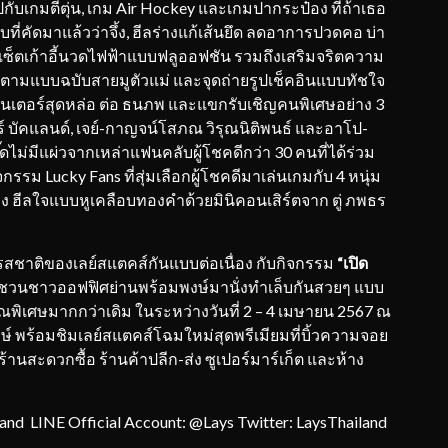
เกมตีตุ่น, เกม Air Hockey และเกมปากระป๋อง ที่ถ้าเธอ
ล็บที่คัดมาแล้วว่าจึ้ง, ฮีลร่างแก้เส้นยึด ลดอาการปวดคอ บ่า
ซ็ตเก้าอี้นวดไฟฟ้าแบบฟลูออฟชัน รวมถึงเสริมจริตความ
ซีตามแบบฉบับสายมูตัวแม่ และจุดถ่ายรูปเช็คอินแบบทัชใจ
นเตอร์สุดหล่อ ต่อ ธนภพ และแขกรับเชิญคนพิเศษอย่าง 3
ร์ บัคแลนด์, เจย์-กาญจน์โสภณ วิรุณนิติพนธ์ และอาโป-
๊ดไม่มีแผ่วจากเหล่าแฟนคลับผู้โชคดีกว่า 30 คนที่ได้ร่วม
รรม Lucky Fans ที่สุ่มเลือกผู้โชคดีมาเล่นเกมกับ 4 หนุ่ม
าง ฮีลใจแบบหูเคลือบทองคำด้วยมินิคอนเสิร์ตจาก ตู่ ภพธร
รสชาติของเลย์สแตคส์กันแบบต่อเนื่อง กับกิจกรรม
“เปิด
ี่ชวนชาวออฟฟิศย่านพร้อมพงษ์มานั่งทำเล็บกันสวยๆ แบบ
คุณพิเศษมากกว่าเดิม ในระหว่างวันที่ 2 – 4 เมษายน 2567 ณ
์ พร้อมชิมเลย์สแตคส์โฉมใหม่สุดพรีเมียมที่บิ้วความจอย
ในร้านสะดวกซื้อ ร้านค้าปลีก-ส่ง ซูเปอร์มาร์เก็ต และห้าง
and LINE Official Account: @Lays Twitter: LaysThailand