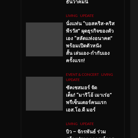
ธันวาคมนี้
LIVING
UPDATE
นั่งแท่น “บอสคริส-คริส
พีรวัส” ผุดธุรกิจของตัว
เอง “สลัดแห่งอนาคต”
พร้อมเปิดตัวหนัง
สั้น เล่นเอง-กำกับเอง
ครั้งแรก!
EVENT & CONCERT
LIVING
UPDATE
ซัคเซสมอร์ จัด
เต็ม
!
“มาริโอ้ เมาเร่อ”
พรีเซ็นเตอร์คนแรก
เอส
.โอ.ดี มอร์
LIVING
UPDATE
บิว – จักรพันธ์ ร่วม