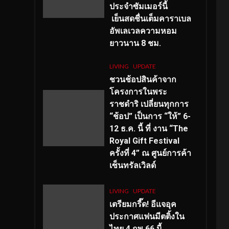
ประจำซัมเมอร์นี้
เย็นสดชื่นเต็มคาราเบล
อัพเลเวลความหอม
ยาวนาน
8
ชม.
LIVING
UPDATE
ชวนช้อปสินค้าจาก
โครงการในพระ
ราชดำริ เปลี่ยนทุกการ
“ช้อป” เป็นการ “ให้” 6-
12 ธ.ค. นี้ ที่ งาน “The
Royal Gift Festival
ครั้งที่ 4” ณ ศูนย์การค้า
เซ็นทรัลเวิลด์
LIVING
UPDATE
เตรียมกรี๊ด! อีแจอุค
ประกาศแฟนมีตติ้งใน
ไทย 4 กพ 66 นี้