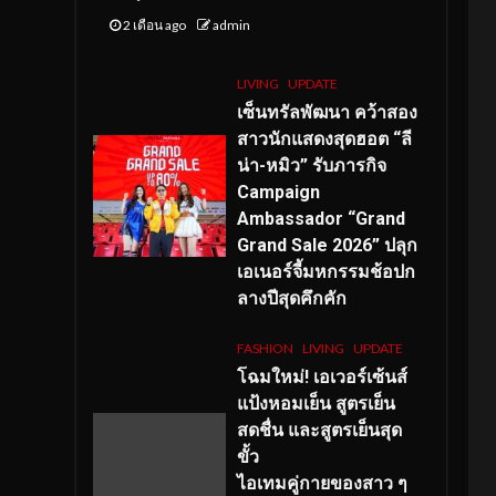
2 เดือน ago
admin
LIVING
UPDATE
เซ็นทรัลพัฒนา คว้าสอง
สาวนักแสดงสุดฮอต “ลี
น่า-หมิว” รับภารกิจ
Campaign
Ambassador “Grand
Grand Sale 2026” ปลุก
เอเนอร์จี้มหกรรมช้อปก
ลางปีสุดคึกคัก
FASHION
LIVING
UPDATE
โฉมใหม่
! เอเวอร์เซ้นส์
แป้งหอมเย็น สูตรเย็น
สดชื่น และสูตรเย็นสุด
ขั้ว
ไอเทมคู่กายของสาว ๆ