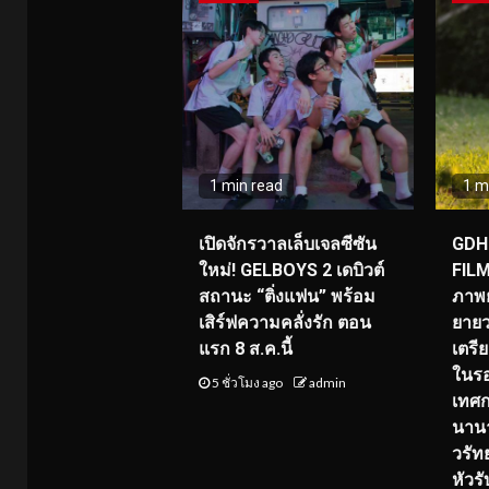
1 min read
1 m
เปิดจักรวาลเล็บเจลซีซัน
GDH 
ใหม่! GELBOYS 2 เดบิวต์
FILM
สถานะ “ติ่งแฟน” พร้อม
ภาพย
เสิร์ฟความคลั่งรัก ตอน
ยายว
แรก 8 ส.ค.นี้
เตร
ในร
5 ชั่วโมง ago
admin
เทศ
นานา
วรัทย
หัวร