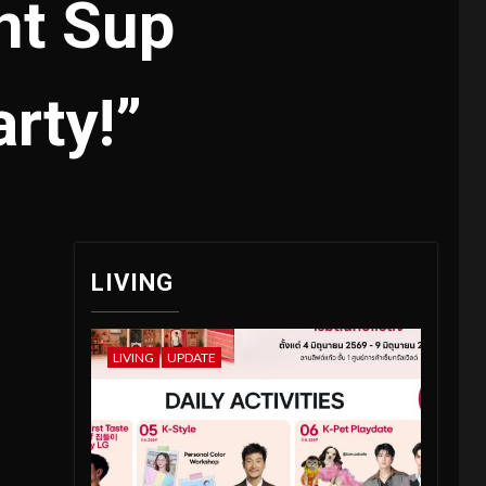
nt Sup
rty!”
LIVING
LIVING
UPDATE