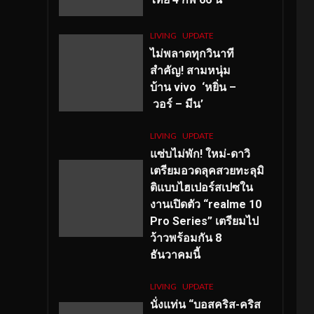
LIVING
UPDATE
ไม่พลาดทุกวินาที
สำคัญ
! สามหนุ่ม
บ้าน vivo ‘หยิ่น –
วอร์ – มีน’
LIVING
UPDATE
แซ่บไม่พัก! ใหม่-ดาวิ
เตรียมอวดลุคสวยทะลุมิ
ติแบบไฮเปอร์สเปซใน
งานเปิดตัว “realme 10
Pro Series” เตรียมไป
ว้าวพร้อมกัน 8
ธันวาคมนี้
LIVING
UPDATE
นั่งแท่น “บอสคริส-คริส