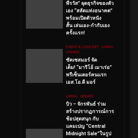
พีรวัส” ผุดธุรกิจของตัว
เอง “สลัดแห่งอนาคต”
พร้อมเปิดตัวหนัง
สั้น เล่นเอง-กำกับเอง
ครั้งแรก!
EVENT & CONCERT
LIVING
UPDATE
ซัคเซสมอร์ จัด
เต็ม
!
“มาริโอ้ เมาเร่อ”
พรีเซ็นเตอร์คนแรก
เอส
.โอ.ดี มอร์
LIVING
UPDATE
บิว – จักรพันธ์ ร่วม
สร้างปรากฏการณ์การ
ช้อปสุดสนุก กับ
แคมเปญ “Central
Midnight Sale”ในรูป