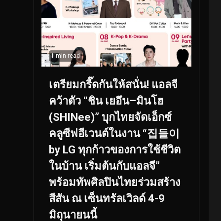
1 min read
เตรียมกรี๊ดกันให้สนั่น! แอลจี
คว้าตัว “ชิน เยอึน–มินโฮ
(SHINee)” บุกไทยจัดเอ็กซ์
คลูซีฟอีเวนต์ในงาน “집들이
by LG ทุกก้าวของการใช้ชีวิต
ในบ้าน เริ่มต้นกับแอลจี”
พร้อมทัพศิลปินไทยร่วมสร้าง
สีสัน ณ เซ็นทรัลเวิลด์ 4-9
มิถุนายนนี้