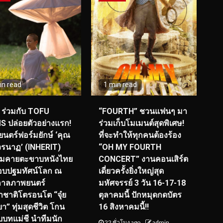
in read
1 min read
ร่วมกับ TOFU
“FOURTH” ชวนแฟนๆ มา
S ปล่อยตัวอย่างแรก!
ร่วมเก็บโมเมนต์สุดพิเศษ!
นตร์ฟอร์มยักษ์ ‘คุณ
ที่จะทำให้ทุกคนต้องร้อง
รนาฏ’ (INHERIT)
“OH MY FOURTH
ียมคายตะขาบหนังไทย
CONCERT” งานคอนเสิร์ต
อบปฐมทัศน์โลก ณ
เดี่ยวครั้งยิ่งใหญ่สุด
กาลภาพยนตร์
มหัศจรรย์ 3 วัน 16-17-18
ชาติโตรอนโต “จุ๋ย
ตุลาคมนี้ ปักหมุดกดบัตร
า” ทุ่มสุดชีวิต โกน
16 สิงหาคมนี้!!
ับบทแม่ชี นำทีมนัก
22 ชั่วโมง ago
admin