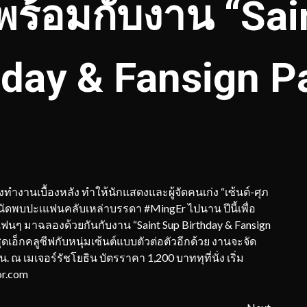
้พร้อมกับงาน “Sai
hday & Fansign Pa
งทำงานเบื้องหลัง ทำให้นักแสดงและผู้จัดคนเก่ง “เซ้นต์-ศุภ
ดพบปะเแฟนคลับเหล่าบรรดา #MingEr ไปนาน ปีนี้เพื่อ
นๆ มาฉลองด้วยกันกับงาน “Saint Sup Birthday & Fansign
ดเอ็กคลูซีฟกับหนุ่มเซ้นต์แบบตัวต่อตัวอีกด้วย งานจะจัด
 น. ณ เมเจอร์รัชโยธิน บัตรราคา 1,200 บาททุที่นั่ง เริ่ม
or.com