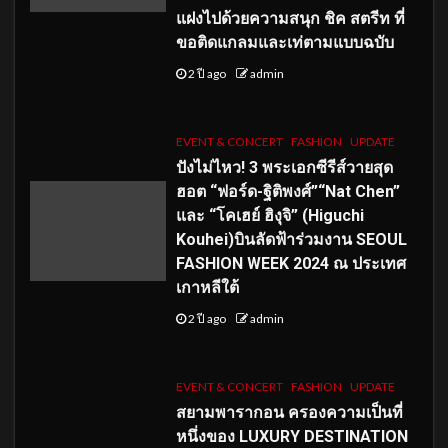
แฝงไปด้วยความสนุก ชิค สตรีท ที่
ขอติดแกลมและเท่ตามแบบฉบับ
2 ปี ago
admin
EVENT & CONCERT
FASHION
UPDATE
ปังไม่ไหว! 3 พระเอกซีรีส์วายสุด
ฮอต “ฟอร์ด-ฐิติพงศ์”“Nat Chen”
และ “โคเฮย์ ฮิงุจิ” (Higuchi
Kouhei)บินลัดฟ้าร่วมงาน SEOUL
FASHION WEEK 2024 ณ ประเทศ
เกาหลีใต้
2 ปี ago
admin
EVENT & CONCERT
FASHION
UPDATE
สยามพารากอน ครองความเป็นที่
หนึ่งของ LUXURY DESTINATION