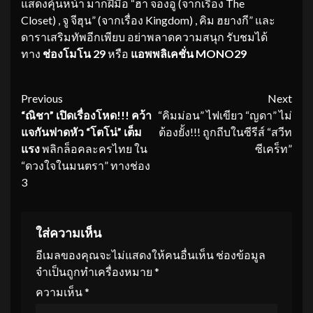
แสดงคุ้นหน้า มากฝีมือ “ฮา จองอู (จากเรื่อง The
Closet) , จู จีฮุน” (จากเรื่อง Kingdom) , คิม ฮยางกี” และ
ดาราเสริมทัพอีกเพียบ อย่าพลาดความสนุก รับชมได้
ทาง
ช่องโมโน 29
หรือ
แอพพลิเคชั่น MONO29
Continue
Previous
Next
“ณิชา”
เปิดเรื่อง
โหด
!!! คว้า
“คิมม่อน” ไฟเขียว “ญดา” ไม่
Reading
แจกันฟาดหัว
“โตโน่” เต็ม
ต้องยั้ง!!! ถูกถีบในซีรีส์ “สวีท
แรง
พลิกล็อคละครไทย ใน
ซีเคร็ท”
“ดวงใจในมนตรา” ทางช่อง
3
ใส่ความเห็น
อีเมลของคุณจะไม่แสดงให้คนอื่นเห็น
ช่องข้อมูล
จำเป็นถูกทำเครื่องหมาย
*
ความเห็น
*