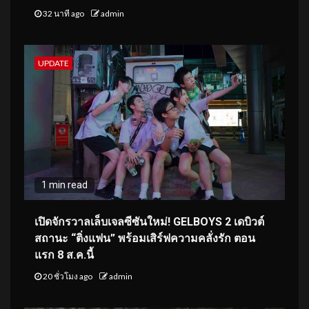
32 นาที ago
admin
UPDATE
1 min read
เปิดจักรวาลเล็บเจลซีซันใหม่! GELBOYS 2 เดบิวต์
สถานะ “ติ่งแฟน” พร้อมเสิร์ฟความคลั่งรัก ตอน
แรก 8 ส.ค.นี้
20 ชั่วโมง ago
admin