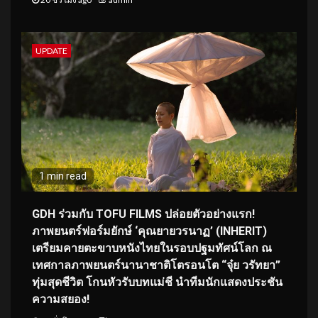
UPDATE
1 min read
GDH ร่วมกับ TOFU FILMS ปล่อยตัวอย่างแรก!
ภาพยนตร์ฟอร์มยักษ์ ‘คุณยายวรนาฏ’ (INHERIT)
เตรียมคายตะขาบหนังไทยในรอบปฐมทัศน์โลก ณ
เทศกาลภาพยนตร์นานาชาติโตรอนโต “จุ๋ย วรัทยา”
ทุ่มสุดชีวิต โกนหัวรับบทแม่ชี นำทีมนักแสดงประชัน
ความสยอง!