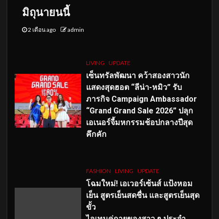
มิถุนายนนี้
2 เดือน ago
admin
LIVING
UPDATE
เซ็นทรัลพัฒนา คว้าสองสาวนัก
แสดงสุดฮอต “ลีน่า-หมิว” รับ
ภารกิจ Campaign Ambassador
“Grand Grand Sale 2026” ปลุก
เอเนอร์จี้มหกรรมช้อปกลางปีสุด
คึกคัก
FASHION
LIVING
UPDATE
โฉมใหม่
! เอเวอร์เซ้นส์ แป้งหอม
เย็น สูตรเย็นสดชื่น และสูตรเย็นสุด
ขั้ว
ไอเทมคู่กายของสาว ๆ ประจำ