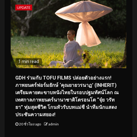
UPDATE
1 min read
GDH ร่วมกับ TOFU FILMS ปล่อยตัวอย่างแรก!
ภาพยนตร์ฟอร์มยักษ์ ‘คุณยายวรนาฏ’ (INHERIT)
เตรียมคายตะขาบหนังไทยในรอบปฐมทัศน์โลก ณ
เทศกาลภาพยนตร์นานาชาติโตรอนโต “จุ๋ย วรัท
ยา” ทุ่มสุดชีวิต โกนหัวรับบทแม่ชี นำทีมนักแสดง
ประชันความสยอง!
20 ชั่วโมง ago
admin