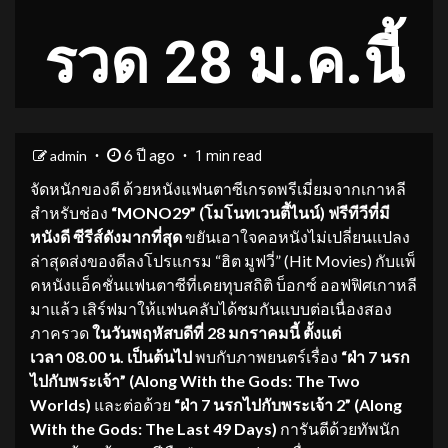
รวด 28 ม.ค.นี้
6 ปี ago
admin
1 min read
จัดหนักของดี ด้วยหนังแฟนตาซีเกรดพรีเมี่ยมจากเกาหลี
สำหรับช่อง
“MONO29” (โมโนทเวนตี้ไนน์) ฟรีทีวีที่มี
หนังดี ซีรีส์ดังมากที่สุด
ขยันเอาใจคอหนังไม่เปลี่ยนแปลง
ล่าสุดส่งของดีลงโปรแกรม “ฮิต มูฟวี่” (Hit Movies) กับแพ็
คหนังแอ็คชั่นแฟนตาซีที่เคยทุบสถิติ บ็อกซ์ ออฟฟิศเกาหลี
มาแล้ว เสิร์ฟมาให้แฟนคลับได้ชมกันแบบต่อเนื่องสอง
ภาครวด
ในวันพฤหัสบดีที่ 28 มกราคมนี้ ตั้งแต่
เวลา 08.00 น. เป็นต้นไป
พบกับภาพยนตร์เรื่อง
“ฝ่า 7 นรก
ไปกับพระเจ้า” (Along With the Gods: The Two
Worlds)
และต่อด้วย
“ฝ่า 7 นรกไปกับพระเจ้า 2” (Along
With the Gods: The Last 49 Days)
การันตีด้วยทัพนัก