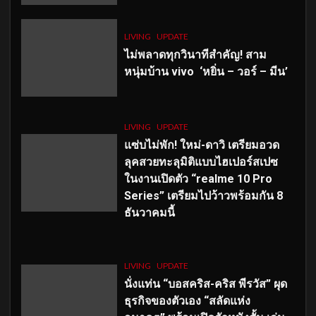
LIVING
UPDATE
ไม่พลาดทุกวินาทีสำคัญ
! สาม
หนุ่มบ้าน vivo ‘หยิ่น – วอร์ – มีน’
LIVING
UPDATE
แซ่บไม่พัก! ใหม่-ดาวิ เตรียมอวด
ลุคสวยทะลุมิติแบบไฮเปอร์สเปซ
ในงานเปิดตัว “realme 10 Pro
Series” เตรียมไปว้าวพร้อมกัน 8
ธันวาคมนี้
LIVING
UPDATE
นั่งแท่น “บอสคริส-คริส พีรวัส” ผุด
ธุรกิจของตัวเอง “สลัดแห่ง