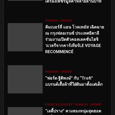
เครื่องเพชรมูลค่าหลายล้านบาท
FASHION
UPDATE
คิมเบอร์ลี่ แอน โวลเทมัส เฉิดฉาย
ณ กรุงฟลอเรนซ์ ประเทศอิตาลี
ร่วมงานเปิดตัวคอลเลคชั่นไฮจิ
วเวลรีจากคาร์เทียร์LE VOYAGE
RECOMMENCÉ
FASHION
UPDATE
“ฟอร์ด ฐิติพงษ์” กับ “Trofi”
แบรนด์เสื้อผ้าที่ใฝ่ฝันมาตั้งแต่เด็ก
EVENT & CONCERT
FASHION
UPDATE
“เลดี้ปราง” ควงสองหนุ่มสุดฮอต