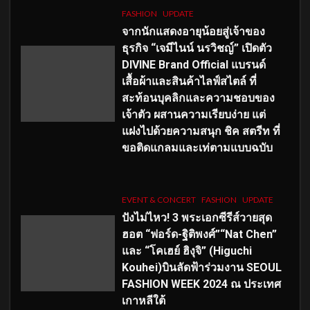
FASHION
UPDATE
จากนักแสดงอายุน้อยสู่เจ้าของ
ธุรกิจ “เจมีไนน์ นรวิชญ์” เปิดตัว
DIVINE Brand Official แบรนด์
เสื้อผ้าและสินค้าไลฟ์สไตล์ ที่
สะท้อนบุคลิกและความชอบของ
เจ้าตัว ผสานความเรียบง่าย แต่
แฝงไปด้วยความสนุก ชิค สตรีท ที่
ขอติดแกลมและเท่ตามแบบฉบับ
EVENT & CONCERT
FASHION
UPDATE
ปังไม่ไหว! 3 พระเอกซีรีส์วายสุด
ฮอต “ฟอร์ด-ฐิติพงศ์”“Nat Chen”
และ “โคเฮย์ ฮิงุจิ” (Higuchi
Kouhei)บินลัดฟ้าร่วมงาน SEOUL
FASHION WEEK 2024 ณ ประเทศ
เกาหลีใต้