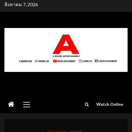
Skip
สิงหาคม 7, 2026
to
content
Primary
Watch Online
Menu
TV & MOVIE
UPDATE