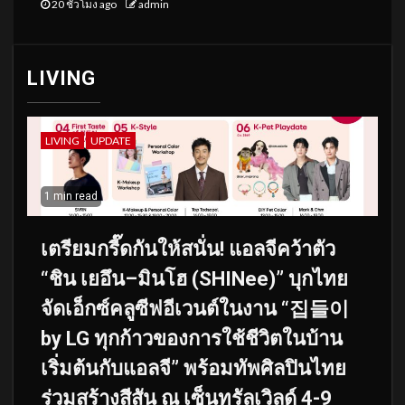
20 ชั่วโมง ago
admin
LIVING
LIVING
UPDATE
1 min read
เตรียมกรี๊ดกันให้สนั่น! แอลจีคว้าตัว
“ชิน เยอึน–มินโฮ (SHINee)” บุกไทย
จัดเอ็กซ์คลูซีฟอีเวนต์ในงาน “집들이
by LG ทุกก้าวของการใช้ชีวิตในบ้าน
เริ่มต้นกับแอลจี” พร้อมทัพศิลปินไทย
ร่วมสร้างสีสัน ณ เซ็นทรัลเวิลด์ 4-9