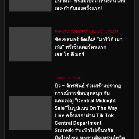
อนาคต” พร้อมเปิดตัวหนังสั้น เล่น
เอง-กำกับเองครั้งแรก!
EVENT & CONCERT
LIVING
UPDATE
ซัคเซสมอร์ จัดเต็ม
!
“มาริโอ้ เมา
เร่อ” พรีเซ็นเตอร์คนแรก
เอส
.โอ.ดี มอร์
LIVING
UPDATE
บิว – จักรพันธ์ ร่วมสร้างปรากฏ
การณ์การช้อปสุดสนุก กับ
แคมเปญ “Central Midnight
Sale”ในรูปแบบ On The Way
Live ครั้งแรก! ผ่าน Tik Tok
Central Department
Storeส่ง #บะบิวไปเซ็นทรัล
มิดไนท์เซล ทะยานติดเทรนด์ทวิต