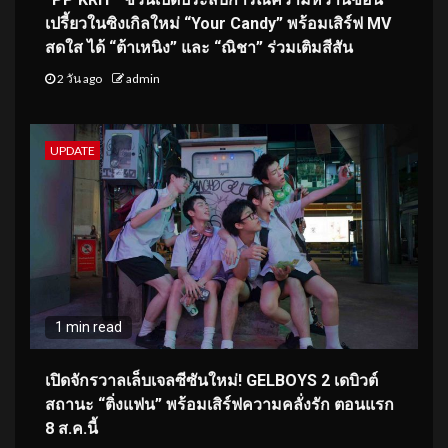
เปรี้ยวในซิงเกิลใหม่ “Your Candy” พร้อมเสิร์ฟ MV
สดใส ได้ “ต้าเหนิง” และ “ณิชา” ร่วมเติมสีสัน
2 วัน ago
admin
UPDATE
1 min read
เปิดจักรวาลเล็บเจลซีซันใหม่! GELBOYS 2 เดบิวต์
สถานะ “ติ่งแฟน” พร้อมเสิร์ฟความคลั่งรัก ตอนแรก
8 ส.ค.นี้