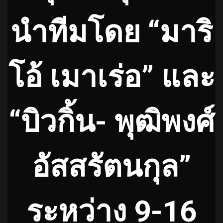
นำทีมโดย “มาริ
โอ้ เมาเร่อ” และ
“บิวกิ้น- พุฒิพงศ์
อัสสรัตนกุล”
ระหว่าง 9-16