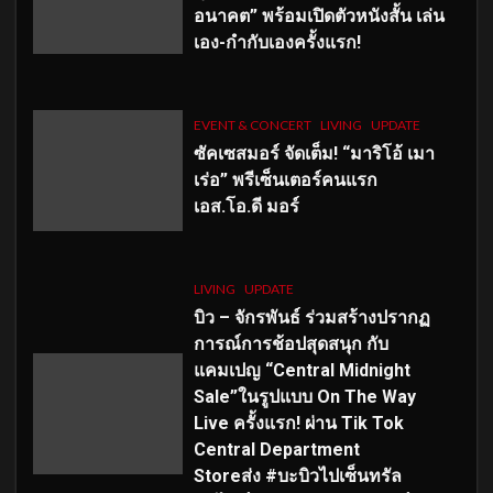
อนาคต” พร้อมเปิดตัวหนังสั้น เล่น
เอง-กำกับเองครั้งแรก!
EVENT & CONCERT
LIVING
UPDATE
ซัคเซสมอร์ จัดเต็ม
!
“มาริโอ้ เมา
เร่อ” พรีเซ็นเตอร์คนแรก
เอส
.โอ.ดี มอร์
LIVING
UPDATE
บิว – จักรพันธ์ ร่วมสร้างปรากฏ
การณ์การช้อปสุดสนุก กับ
แคมเปญ “Central Midnight
Sale”ในรูปแบบ On The Way
Live ครั้งแรก! ผ่าน Tik Tok
Central Department
Storeส่ง #บะบิวไปเซ็นทรัล