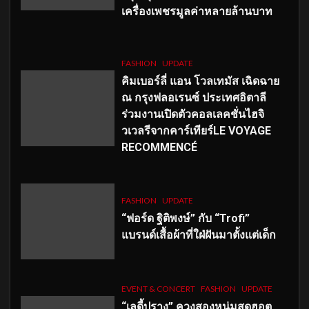
เครื่องเพชรมูลค่าหลายล้านบาท
FASHION
UPDATE
คิมเบอร์ลี่ แอน โวลเทมัส เฉิดฉาย
ณ กรุงฟลอเรนซ์ ประเทศอิตาลี
ร่วมงานเปิดตัวคอลเลคชั่นไฮจิ
วเวลรีจากคาร์เทียร์LE VOYAGE
RECOMMENCÉ
FASHION
UPDATE
“ฟอร์ด ฐิติพงษ์” กับ “Trofi”
แบรนด์เสื้อผ้าที่ใฝ่ฝันมาตั้งแต่เด็ก
EVENT & CONCERT
FASHION
UPDATE
“เลดี้ปราง” ควงสองหนุ่มสุดฮอต