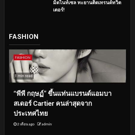
มิดไนท์เซล ทะยานติดเทรนด์ทวิต
เตอร์!
FASHION
FASHION
1 min read
“พีพี กฤษฏ์” ขึ้นแท่นแบรนด์แอมบา
สเดอร์ Cartier คนล่าสุดจาก
ประเทศไทย
2 เดือน ago
admin