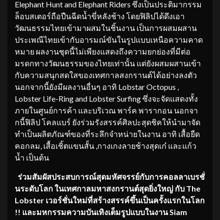
Elephant Hunt and Elephant Riders ซึ่งเป็นประติมากรรม
ล็อบสเตอร์ถือปืนฉีดน้ำขี่หลังช้าง โดยฟิลิปได้ดึงเอา
วัฒนธรรมไทยเข้ามาผสมในชิ้นงาน เป็นการผสมผสาน
ประเพณีไทยเข้ากับอารมณ์ขันในรูปแบบเหนือความคาด
หมาย ผลงานชุดนี้ไม่เพียงแสดงถึงความยกย่องที่มีต่อ
มรดกทางวัฒนธรรมของไทยเท่านั้น แต่ยังผสมผสานเข้า
กับความสนุกสดใสของเทศกาลสงกรานต์ได้อย่างลงตัว
นอกจากนี้ยังมีผลงานอื่นๆ อาทิ Lobstar Octopus ,
Lobster Life-Ring and Lobster Surfing ซึ่งจะจัดแสดงทั้ง
ภายในศูนย์การค้า และบริเวณ พาร์ค พารากอน นอกจา
กนี้ฟิลิป โคลแบร์ ยังร่วมรังสรรค์ศิลปะสุดชิคให้นำมาจัด
ทำเป็นผลิตภัณฑ์ของที่ระลึกจำหน่ายในงาน อาทิ เสื้อยืด
คอกลม, เสื้อเชิ้ตแขนสั้น ,กางเกงลายช้างสุดเก๋ และแก้ว
น้ำ เป็นต้น
ร่วมสัมผัสประสบการณ์สุดมหัศจรรย์กับการคอลลาเบรชั่
นระดับโลก ในเทศกาลมหาสงกรานต์สุดยิ่งใหญ่ กับ The
Lobster เวอร์ชั่นใหม่ที่สร้างสรรค์ขึ้นเป็นครั้งแรกในโลก
!! และมหกรรมความบันเทิงเต็มรูปแบบในงาน Siam