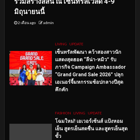
ร่วมสร้างสีสัน ณ เซ็นทรัลเวิลด์ 4-9
มิถุนายนนี้
2 เดือน ago
admin
LIVING
UPDATE
เซ็นทรัลพัฒนา คว้าสองสาวนัก
แสดงสุดฮอต “ลีน่า-หมิว” รับ
ภารกิจ Campaign Ambassador
“Grand Grand Sale 2026” ปลุก
เอเนอร์จี้มหกรรมช้อปกลางปีสุด
คึกคัก
FASHION
LIVING
UPDATE
โฉมใหม่
! เอเวอร์เซ้นส์ แป้งหอม
เย็น สูตรเย็นสดชื่น และสูตรเย็นสุด
ขั้ว