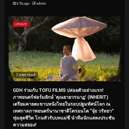
3 วัน ago
admin
UPDATE
1 min read
GDH ร่วมกับ TOFU FILMS ปล่อยตัวอย่างแรก!
ภาพยนตร์ฟอร์มยักษ์ ‘คุณยายวรนาฏ’ (INHERIT)
เตรียมคายตะขาบหนังไทยในรอบปฐมทัศน์โลก ณ
เทศกาลภาพยนตร์นานาชาติโตรอนโต “จุ๋ย วรัทยา”
ทุ่มสุดชีวิต โกนหัวรับบทแม่ชี นำทีมนักแสดงประชัน
ความสยอง!