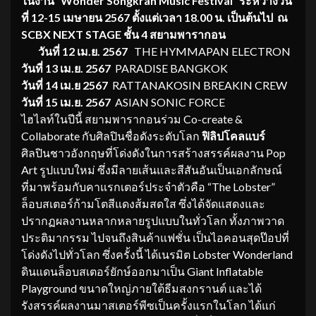
ในงาน “
Wonder Songkran Music Festival” ระหว่างวัน
ที่ 12-15 เมษายน 2567 ตั้งแต่เวลา 18.00 น. เป็นต้นไป ณ
SCBX NEXT STAGE ชั้น 4 สยามพารากอน
วันที่
12 เม.ย. 2567
THE HYMMAPAN ELECTRON
วันที่
13 เม.ย. 2567
PARADISE BANGKOK
วันที่
14 เม.ย 2567
RATTANAKOSIN BREAKIN CREW
วันที่
15 เม.ย. 2567
ASIAN SONIC FORCE
ไฮไลท์ในปีนี้ สยามพารากอนร่วม Co-create &
Collaborate กับศิลปินชื่อดังระดับโลก
ฟิลิปโคลแบร์
ศิลปินชาวอังกฤษที่โด่งดังในการสร้างสรรค์ผลงาน Pop
Art รูปแบบใหม่ ซึ่งมีลายเส้นและสีสันอันเป็นเอกลักษณ์
ที่มาพร้อมกับคาแรกเตอร์ประจำตัวคือ “The Lobster”
ล็อบสเตอร์ก้ามโตสีแดงส้มสดใส ซึ่งได้จัดแสดงและ
ปรากฏผลงานหลากหลายรูปแบบในทั่วโลก ทั้งภาพวาด
ประติมากรรม ไปจนถึงสินค้าแฟชั่น เป็นไอคอนสุดป๊อปที่
โด่งดังไปทั่วโลก ซึ่งครั้งนี้ ได้เนรมิต Lobster Wonderland
ดินแดนล็อบสเตอร์ยักษ์ออกมาเป็น Giant Inflatable
Playground ขนาดใหญ่ภายใต้ธีมสงกรานต์ และได้
รังสรรค์ผลงานมาสเตอร์พีซเป็นครั้งแรกในโลก ได้แก่