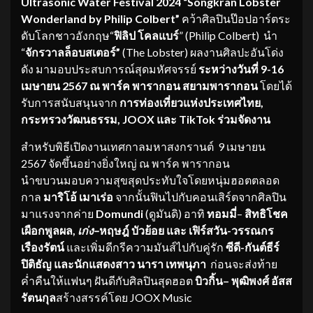
Ultrasonic Water Festival 2024 “Songkran Lobster
Wonderland by Philip Colbert”
คว้าศิลปินป๊อปอาร์ตระ
ดับโลกชาวอังกฤษ“
ฟิลิป โคลแบร์
” (Philip Colbert) นำ
“
จักรวาลล็อบสเตอร์”
(The Lobster) ผลงานศิลปะอันโด่ง
ดัง มามอบประสบการณ์สุดมหัศจรรย์
ระหว่างวันที่
9-16
เมษายน 2567 ณ พาร์ค พารากอน สยามพารากอน
โดยได้
รับการสนับสนุนจาก
การท่องเที่ยวแห่งประเทศไทย,
กระทรวงวัฒนธรรม
, JOOX
และ
TikTok
ร่วมจัดงาน
สำหรับพิธีเปิดงานเทศกาลมหาสงกรานต์ 9 เมษายน
2567 จัดขึ้นอย่างยิ่งใหญ่ ณ พาร์ค พารากอน
นำขบวนมอบความสุขสุดประทับใจโดยหนุ่มฮอตตลอด
กาล
มาริโอ้ เมาเร่อ
จากนั้นฟินไปกับคอนเสิร์ตจากศิลปิน
มาแรงจากค่าย
Domundi
(ดูมันดิ) อาทิ
ทอมมี่
–
สิทธิโชค
เผือกพูลผล
,
เก่ง
–
หฤษฎ์ บัวย้อย และ
เฟิร์สวัน-วรรณกร
เรืองรัตน์
และเพิ่มดีกรีความมันส์ไปกับคู่รัก
ซีดี
-กันต์ธีร์
ปิติธัญ และนักแสดงสาว นารา เทพนุภา
ก่อนจะส่งท้าย
ค่ำคืนให้แฟนๆ ฝันดีกับศิลปินสุดฮอต
บิวกิ้น
– พุฒิพงศ์ อัสส
รัตนกุล
สร้างสรรค์โดย JOOX Music