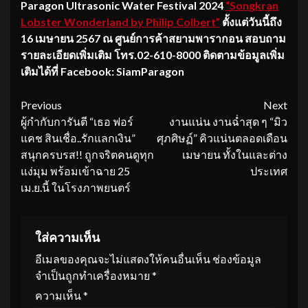
Paragon Ultrasonic Water Festival 2024
“Songkran
Lobster Wonderland by Philip Colbert”
ตั้งแต่วันนี้ถึง
16 เมษายน 2567 ณ ศูนย์การค้าสยามพารากอน สอบถาม
รายละเอียดเพิ่มเติม โทร.02-610-8000 ติดตามข้อมูลเพิ่ม
เติมได้ที่ Facebook: SiamParagon
Continue
Previous
Next
ผู้กำกับการันตี “เธอ ฟอร์
งานแน่น งานฉ่ำสุด ๆ “มิว
Reading
แคช สินเชื่อ..รักแลกเงิน”
ศุภศิษฏ์” คิวแน่นตลอดเดือน
สนุกครบรส!! ถูกจริตคนดูทุก
เมษายน ทั้งในและต่าง
แง่มุม พร้อมเข้าฉาย 25
ประเทศ
เม.ย.นี้ ในโรงภาพยนตร์
ใส่ความเห็น
อีเมลของคุณจะไม่แสดงให้คนอื่นเห็น
ช่องข้อมูล
จำเป็นถูกทำเครื่องหมาย
*
ความเห็น
*