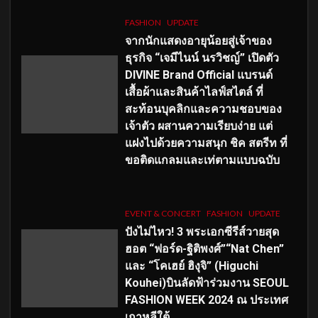
FASHION
UPDATE
จากนักแสดงอายุน้อยสู่เจ้าของ
ธุรกิจ “เจมีไนน์ นรวิชญ์” เปิดตัว
DIVINE Brand Official แบรนด์
เสื้อผ้าและสินค้าไลฟ์สไตล์ ที่
สะท้อนบุคลิกและความชอบของ
เจ้าตัว ผสานความเรียบง่าย แต่
แฝงไปด้วยความสนุก ชิค สตรีท ที่
ขอติดแกลมและเท่ตามแบบฉบับ
EVENT & CONCERT
FASHION
UPDATE
ปังไม่ไหว! 3 พระเอกซีรีส์วายสุด
ฮอต “ฟอร์ด-ฐิติพงศ์”“Nat Chen”
และ “โคเฮย์ ฮิงุจิ” (Higuchi
Kouhei)บินลัดฟ้าร่วมงาน SEOUL
FASHION WEEK 2024 ณ ประเทศ
เกาหลีใต้