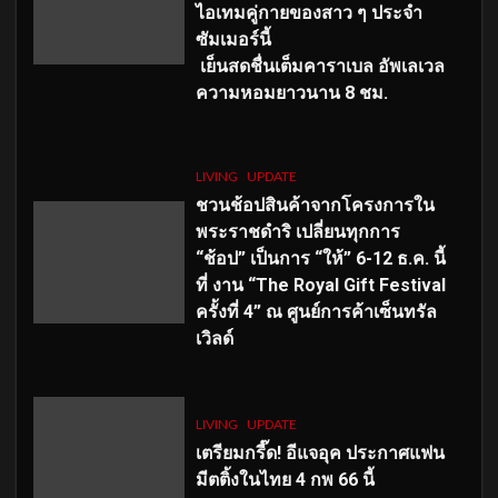
ไอเทมคู่กายของสาว ๆ ประจำ
ซัมเมอร์นี้
เย็นสดชื่นเต็มคาราเบล อัพเลเวล
ความหอมยาวนาน
8
ชม.
LIVING
UPDATE
ชวนช้อปสินค้าจากโครงการใน
พระราชดำริ เปลี่ยนทุกการ
“ช้อป” เป็นการ “ให้” 6-12 ธ.ค. นี้
ที่ งาน “The Royal Gift Festival
ครั้งที่ 4” ณ ศูนย์การค้าเซ็นทรัล
เวิลด์
LIVING
UPDATE
เตรียมกรี๊ด! อีแจอุค ประกาศแฟน
มีตติ้งในไทย 4 กพ 66 นี้