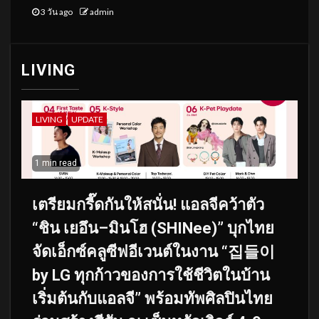
3 วัน ago
admin
LIVING
LIVING
UPDATE
1 min read
เตรียมกรี๊ดกันให้สนั่น! แอลจีคว้าตัว
“ชิน เยอึน–มินโฮ (SHINee)” บุกไทย
จัดเอ็กซ์คลูซีฟอีเวนต์ในงาน “집들이
by LG ทุกก้าวของการใช้ชีวิตในบ้าน
เริ่มต้นกับแอลจี” พร้อมทัพศิลปินไทย