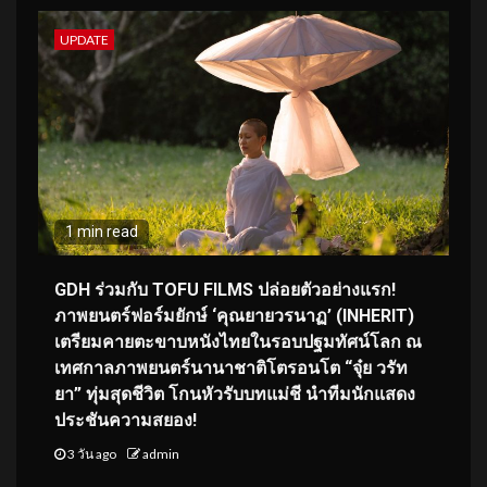
UPDATE
1 min read
GDH ร่วมกับ TOFU FILMS ปล่อยตัวอย่างแรก!
ภาพยนตร์ฟอร์มยักษ์ ‘คุณยายวรนาฏ’ (INHERIT)
เตรียมคายตะขาบหนังไทยในรอบปฐมทัศน์โลก ณ
เทศกาลภาพยนตร์นานาชาติโตรอนโต “จุ๋ย วรัท
ยา” ทุ่มสุดชีวิต โกนหัวรับบทแม่ชี นำทีมนักแสดง
ประชันความสยอง!
3 วัน ago
admin