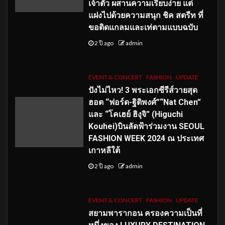
เจ้าตัว ผสานความเรียบง่าย แต่
แฝงไปด้วยความสนุก ชิค สตรีท ที่
ขอติดแกลมและเท่ตามแบบฉบับ
2 ปี ago
admin
EVENT & CONCERT
FASHION
UPDATE
ปังไม่ไหว! 3 พระเอกซีรีส์วายสุด
ฮอต “ฟอร์ด-ฐิติพงศ์”“Nat Chen”
และ “โคเฮย์ ฮิงุจิ” (Higuchi
Kouhei)บินลัดฟ้าร่วมงาน SEOUL
FASHION WEEK 2024 ณ ประเทศ
เกาหลีใต้
2 ปี ago
admin
EVENT & CONCERT
FASHION
UPDATE
สยามพารากอน ครองความเป็นที่