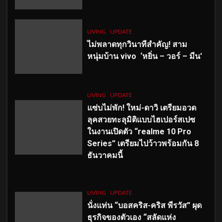
LIVING
UPDATE
ไม่พลาดทุกวินาทีสำคัญ
! สาม
หนุ่มบ้าน vivo ‘หยิ่น – วอร์ – มีน’
LIVING
UPDATE
แซ่บไม่พัก! ใหม่-ดาวิ เตรียมอวด
ลุคสวยทะลุมิติแบบไฮเปอร์สเปซ
ในงานเปิดตัว “realme 10 Pro
Series” เตรียมไปว้าวพร้อมกัน 8
ธันวาคมนี้
LIVING
UPDATE
นั่งแท่น “บอสคริส-คริส พีรวัส” ผุด
ธุรกิจของตัวเอง “สลัดแห่ง