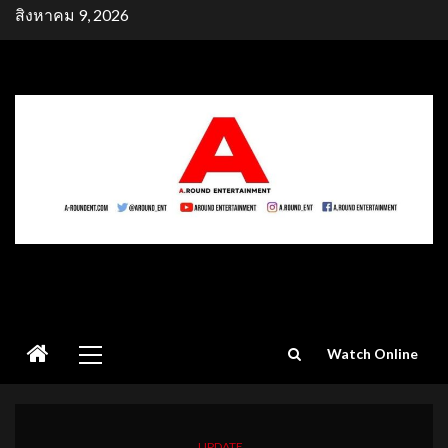
Skip
สิงหาคม 9, 2026
to
content
Primary
Watch Online
Menu
UPDATE