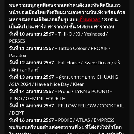
พบความสนุกสุดพิเศษจากเหล่าคนดังและทัพศิลปินแถว
หน้าของเมืองไทย ที่เตรียมมามอบความบันเทิง พร้อมด้วย
มหกรรมคอนเสิร์ตแบบเต็มรูปแบบ
ตั้งแต่เวลา
18.00 น.
เป็นต้นไป
ณ พาร์ค พารากอน ชั้น
M สยามพารากอน
วันที่
10 เมษายน 2567
– THI-O / XI / Yesindeed /
PERSES
วันที่ 11 เมษายน 2567
– Tattoo Colour
/
PROXIE /
Paradox
วันที่ 12 เมษายน 2567
– Full House / SweezDream/ คริ
สติน่า อากิล่าร์
วันที่ 13 เมษายน 2567
– ผู้ชนะจากรายการ CHUANG
ASIA 2024 / Have a Nice Day / Klear
วันที่ 14 เมษายน 2567
– Proud
/
LYKN x POUND –
JUNG / GEMINI-FOURTH
วันที่ 15 เมษายน 2567
– FELLOW FELLOW / COCKTAIL
/ DEPT
วันที่ 16 เมษายน 2567
– PiXXiE / ATLAS / EMPRESS
พบกับดนตรีหมอลำแห่งศตวรรษที่ 21 ที่โด่งดังไปทั่วโลก