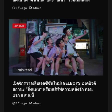
สดใส ได้ “ต้าเหนิง” และ “ณิชา” ร่วมเติมสีสัน
2 วัน ago
admin
UPDATE
1 min read
เปิดจักรวาลเล็บเจลซีซันใหม่! GELBOYS 2 เดบิวต์
สถานะ “ติ่งแฟน” พร้อมเสิร์ฟความคลั่งรัก ตอน
แรก 8 ส.ค.นี้
3 วัน ago
admin