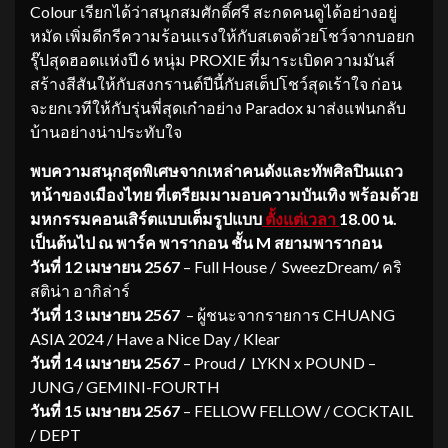
Colour เรียกได้ว่าสนุกสมศักดิ์ศรี สะกดคนดูได้อย่างอยู่
หมัด เพิ่มดีกรีความร้อนแรงให้กับสเตจด้วยโชว์จากบอยก
รุ๊ปสุดฮอตแห่งปี 6 หนุ่ม PROXIE ที่มาระเบิดความมันส์
สร้างสีสันให้กับสงกรานต์ปีนี้กับสเต็ปโชว์สุดเร้าใจ ก่อน
จะยกเวทีให้กับรุ่นพี่สุดเก๋าอย่าง Paradox มาส่งแฟนกลับ
บ้านอย่างน่าประทับใจ
พบความสนุกสุดพิเศษจากเหล่าคนดังและทัพศิลปินแถว
หน้าของเมืองไทย ที่เตรียมมามอบความบันเทิง พร้อมด้วย
มหกรรมคอนเสิร์ตแบบเต็มรูปแบบ
ตั้งแต่เวลา
18.00 น.
เป็นต้นไป
ณ พาร์ค พารากอน ชั้น
M สยามพารากอน
วันที่ 12 เมษายน 2567
– Full House / SweezDream/ คริ
สติน่า อากิล่าร์
วันที่ 13 เมษายน 2567
– ผู้ชนะจากรายการ CHUANG
ASIA 2024 / Have a Nice Day / Klear
วันที่ 14 เมษายน 2567
– Proud
/
LYKN x POUND –
JUNG / GEMINI-FOURTH
วันที่ 15 เมษายน 2567
– FELLOW FELLOW / COCKTAIL
/ DEPT