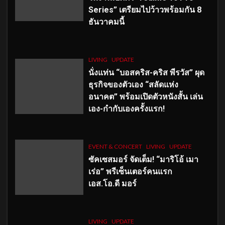
Series” เตรียมไปว้าวพร้อมกัน 8
ธันวาคมนี้
LIVING
UPDATE
นั่งแท่น “บอสคริส-คริส พีรวัส” ผุด
ธุรกิจของตัวเอง “สลัดแห่ง
อนาคต” พร้อมเปิดตัวหนังสั้น เล่น
เอง-กำกับเองครั้งแรก!
EVENT & CONCERT
LIVING
UPDATE
ซัคเซสมอร์ จัดเต็ม
!
“มาริโอ้ เมา
เร่อ” พรีเซ็นเตอร์คนแรก
เอส
.โอ.ดี มอร์
LIVING
UPDATE