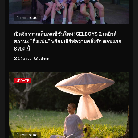
1 min read
เปิดจักรวาลเล็บเจลซีซันใหม่! GELBOYS 2 เดบิวต์
สถานะ “ติ่งแฟน” พร้อมเสิร์ฟความคลั่งรัก ตอนแรก
8 ส.ค.นี้
1 วัน ago
admin
UPDATE
1 min read