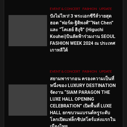
EVENT & CONCERT
FASHION
UPDATE
ปังไม่ไหว! 3 พระเอกซีรีส์วายสุด
ฮอต “ฟอร์ด-ฐิติพงศ์”“Nat Chen”
และ “โคเฮย์ ฮิงุจิ” (Higuchi
Kouhei)บินลัดฟ้าร่วมงาน SEOUL
FASHION WEEK 2024 ณ ประเทศ
เกาหลีใต้
EVENT & CONCERT
FASHION
UPDATE
สยามพารากอน ครองความเป็นที่
หนึ่งของ LUXURY DESTINATION
จัดงาน “SIAM PARAGON THE
LUXE HALL OPENING
CELEBRATION” เปิดพื้นที่ LUXE
HALL ยกขบวนแบรนด์หรูระดับ
โลกเปิดแฟล็กชิปสโตร์แห่งแรกใน
เมืองไทย