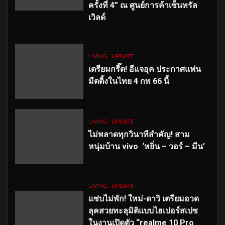
ครั้งที่ 4” ณ ศูนย์การค้าเซ็นทรัล
เวิลด์
LIVING
UPDATE
เตรียมกรี๊ด! อีแจอุค ประกาศแฟน
มีตติ้งในไทย 4 กพ 66 นี้
LIVING
UPDATE
ไม่พลาดทุกวินาทีสำคัญ
! สาม
หนุ่มบ้าน vivo ‘หยิ่น – วอร์ – มีน’
LIVING
UPDATE
แซ่บไม่พัก! ใหม่-ดาวิ เตรียมอวด
ลุคสวยทะลุมิติแบบไฮเปอร์สเปซ
ในงานเปิดตัว “realme 10 Pro