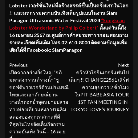
Lobster เวอร์ชั่นใหม่ที่สร้างสรรค์ขึ้นเป็นครั้งแรกในโลก
!! และมหกรรมความบันเทิงเต็มรูปแบบในงาน Siam
Paragon Ultrasonic Water Festival 2024
“Songkran
Lobster Wonderland by Philip Colbert”
ตั้งแต่วันนี้ถึง
16 เมษายน 2567 ณ ศูนย์การค้าสยามพารากอน สอบถาม
รายละเอียดเพิ่มเติม โทร.02-610-8000 ติดตามข้อมูลเพิ่ม
เติมได้ที่ Facebook: SiamParagon
Continue
Previous
Next
เปิดฉากอย่างยิ่งใหญ่ “อภิ
คว้าหัวใจอินเตอร์แฟนไป
Reading
มหาสงกรานต์รางน้ำ”ชู
เต็มๆ !! CHANGE2561 เสิร์ฟ
ซอฟต์พาวเวอร์ด้านประเพณี
ความสุขกว่า 2 ชั่วโมง
ไทยและเอกลักษณ์ย่าน
ในPIT BABE ASIA TOUR
รางน้ำตอกย้ำจุดหมายปลาย
1ST FAN MEETING IN
ทางท่องเที่ยวแห่งการเฉลิม
TOKYO LOVE’S JOURNEY
ฉลองของทุกเทศกาลที่ดี
ที่สุดในไทยจัดเต็มกิจกรรม
ความบันเทิง วันนี้ – 16 เม.ย.