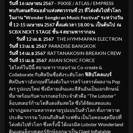
วันที่ 16 เมษายน 2567
– PiXXiE / ATLAS / EMPRESS
พบกับดนตรีหมอลำแห่งศตวรรษที่ 21 ที่โด่งดังไปทั่วโลก
ในงาน “
Wonder Songkran Music Festival” ระหว่างวัน
ที่ 12-15 เมษายน 2567 ตั้งแต่เวลา 18.00 น. เป็นต้นไป ณ
SCBX NEXT STAGE ชั้น 4 สยามพารากอน
วันที่
12 เม.ย. 2567
THE HYMMAPAN ELECTRON
วันที่
13 เม.ย. 2567
PARADISE BANGKOK
วันที่
14 เม.ย 2567
RATTANAKOSIN BREAKIN CREW
วันที่
15 เม.ย. 2567
ASIAN SONIC FORCE
ไฮไลท์ในปีนี้ สยามพารากอนร่วม Co-create &
Collaborate กับศิลปินชื่อดังระดับโลก
ฟิลิปโคลแบร์
ศิลปินชาวอังกฤษที่โด่งดังในการสร้างสรรค์ผลงาน Pop
Art รูปแบบใหม่ ซึ่งมีลายเส้นและสีสันอันเป็นเอกลักษณ์
ที่มาพร้อมกับคาแรกเตอร์ประจำตัวคือ “The Lobster”
ล็อบสเตอร์ก้ามโตสีแดงส้มสดใส ซึ่งได้จัดแสดงและ
ปรากฏผลงานหลากหลายรูปแบบในทั่วโลก ทั้งภาพวาด
ประติมากรรม ไปจนถึงสินค้าแฟชั่น เป็นไอคอนสุดป๊อปที่
โด่งดังไปทั่วโลก ซึ่งครั้งนี้ ได้เนรมิต Lobster Wonderland
ดินแดนล็อบสเตอร์ยักษ์ออกมาเป็น Giant Inflatable