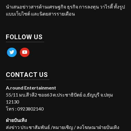
นำเสนอข่าวสารด้านเศรษฐกิจ ธุรกิจ การลงทุน วาไรตี้ ทั้งรูป
แบบเว็บไซต์ และนิตยสารรายเดือน
FOLLOW US
twitter
youtube
CONTACT US
A.round Entertainment
55/11 มบ.สีวลี2 ซอย63 ต.ประชาธิปัตย์ อ.ธัญบุรี จ.ปทุม
12130
โทร : 0923802140
ฝ่ายบันเทิง
ส่งข่าว ประชาสัมพันธ์ /หมายเชิญ / ลงโฆษณาฝ่ายบันเทิง