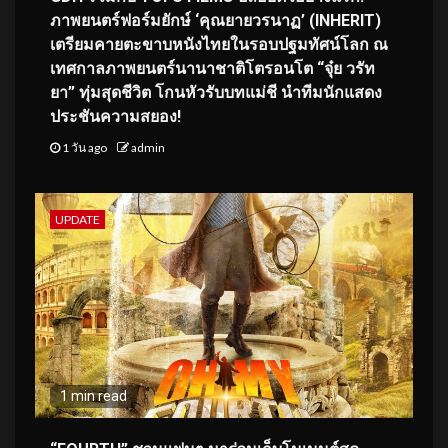
ภาพยนตร์ฟอร์มยักษ์ ‘คุณยายวรนาฏ’ (INHERIT)
เตรียมคายตะขาบหนังไทยในรอบปฐมทัศน์โลก ณ
เทศกาลภาพยนตร์นานาชาติโตรอนโต “จุ๋ย วรัท
ยา” ทุ่มสุดชีวิต โกนหัวรับบทแม่ชี นำทีมนักแสดง
ประชันความสยอง!
1 วัน ago
admin
UPDATE
1 min read