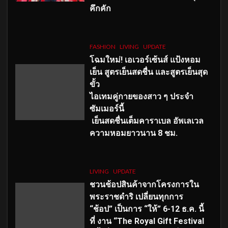
คึกคัก
FASHION
LIVING
UPDATE
โฉมใหม่
! เอเวอร์เซ้นส์ แป้งหอม
เย็น สูตรเย็นสดชื่น และสูตรเย็นสุด
ขั้ว
ไอเทมคู่กายของสาว ๆ ประจำ
ซัมเมอร์นี้
เย็นสดชื่นเต็มคาราเบล อัพเลเวล
ความหอมยาวนาน
8
ชม.
LIVING
UPDATE
ชวนช้อปสินค้าจากโครงการใน
พระราชดำริ เปลี่ยนทุกการ
“ช้อป” เป็นการ “ให้” 6-12 ธ.ค. นี้
ที่ งาน “The Royal Gift Festival