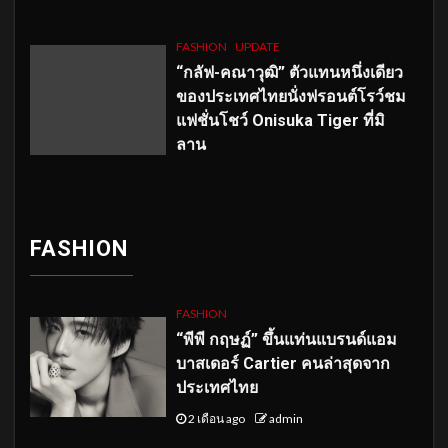
FASHION
UPDATE
“กลัฟ-คณาวุฒิ” ตัวแทนหนึ่งเดียว
ของประเทศไทยนั่งฟรอนต์โรว์ชม
แฟชั่นโชว์ Onisuka Tiger ที่มิ
ลาน
FASHION
FASHION
“พีพี กฤษฏ์” ขึ้นแท่นแบรนด์แอม
บาสเดอร์ Cartier คนล่าสุดจาก
ประเทศไทย
2 เดือน ago
admin