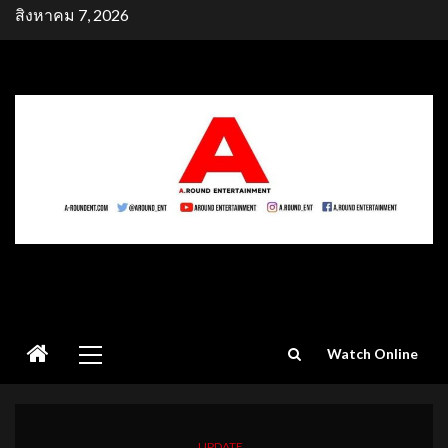
Skip
สิงหาคม 7, 2026
to
content
Primary
Watch Online
Menu
UPDATE