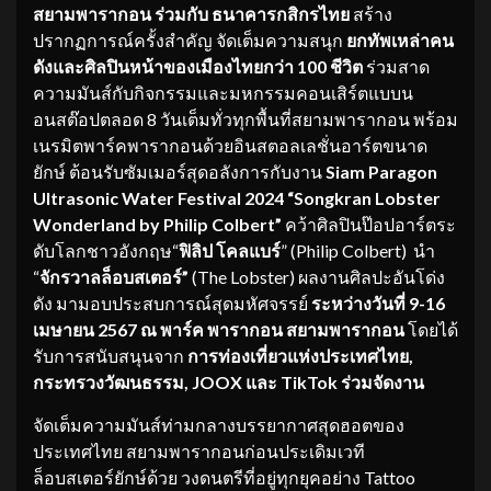
สยามพารากอน ร่วมกับ ธนาคารกสิกรไทย
สร้าง
ปรากฏการณ์ครั้งสำคัญ จัดเต็มความสนุก
ยกทัพเหล่าคน
ดังและศิลปินหน้าของเมืองไทยกว่า
100 ชีวิต
ร่วมสาด
ความมันส์กับกิจกรรมและมหกรรมคอนเสิร์ตแบบน
อนสต๊อปตลอด 8 วันเต็มทั่วทุกพื้นที่สยามพารากอน พร้อม
เนรมิตพาร์คพารากอนด้วยอินสตอลเลชั่นอาร์ตขนาด
ยักษ์ ต้อนรับซัมเมอร์สุดอลังการกับงาน
Siam Paragon
Ultrasonic Water Festival 2024 “Songkran Lobster
Wonderland by Philip Colbert”
คว้าศิลปินป๊อปอาร์ตระ
ดับโลกชาวอังกฤษ“
ฟิลิป โคลแบร์
” (Philip Colbert) นำ
“
จักรวาลล็อบสเตอร์”
(The Lobster) ผลงานศิลปะอันโด่ง
ดัง มามอบประสบการณ์สุดมหัศจรรย์
ระหว่างวันที่
9-16
เมษายน 2567 ณ พาร์ค พารากอน สยามพารากอน
โดยได้
รับการสนับสนุนจาก
การท่องเที่ยวแห่งประเทศไทย,
กระทรวงวัฒนธรรม
, JOOX
และ
TikTok
ร่วมจัดงาน
จัดเต็มความมันส์ท่ามกลางบรรยากาศสุดฮอตของ
ประเทศไทย สยามพารากอนก่อนประเดิมเวที
ล็อบสเตอร์ยักษ์ด้วย วงดนตรีที่อยู่ทุกยุคอย่าง Tattoo