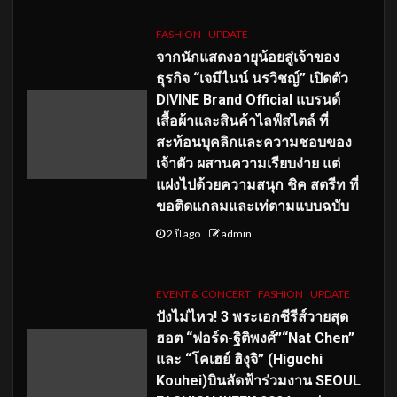
FASHION
UPDATE
จากนักแสดงอายุน้อยสู่เจ้าของ
ธุรกิจ “เจมีไนน์ นรวิชญ์” เปิดตัว
DIVINE Brand Official แบรนด์
เสื้อผ้าและสินค้าไลฟ์สไตล์ ที่
สะท้อนบุคลิกและความชอบของ
เจ้าตัว ผสานความเรียบง่าย แต่
แฝงไปด้วยความสนุก ชิค สตรีท ที่
ขอติดแกลมและเท่ตามแบบฉบับ
2 ปี ago
admin
EVENT & CONCERT
FASHION
UPDATE
ปังไม่ไหว! 3 พระเอกซีรีส์วายสุด
ฮอต “ฟอร์ด-ฐิติพงศ์”“Nat Chen”
และ “โคเฮย์ ฮิงุจิ” (Higuchi
Kouhei)บินลัดฟ้าร่วมงาน SEOUL