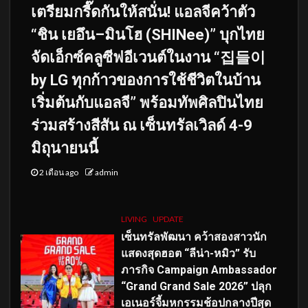
เตรียมกรี๊ดกันให้สนั่น! แอลจีคว้าตัว
“ชิน เยอึน–มินโฮ (SHINee)” บุกไทย
จัดเอ็กซ์คลูซีฟอีเวนต์ในงาน “집들이
by LG ทุกก้าวของการใช้ชีวิตในบ้าน
เริ่มต้นกับแอลจี” พร้อมทัพศิลปินไทย
ร่วมสร้างสีสัน ณ เซ็นทรัลเวิลด์ 4-9
มิถุนายนนี้
2 เดือน ago
admin
LIVING
UPDATE
เซ็นทรัลพัฒนา คว้าสองสาวนัก
แสดงสุดฮอต “ลีน่า-หมิว” รับ
ภารกิจ Campaign Ambassador
“Grand Grand Sale 2026” ปลุก
เอเนอร์จี้มหกรรมช้อปกลางปีสุด