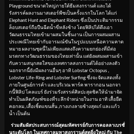
Playground ขนาดใหญ่ภายใต้ธีมสงกรานต์ และได้
รังสรรค์ผลงานมาสเตอร์พีซเป็นครั้งแรกในโลก ได้แก่
Elephant Hunt and Elephant Riders ซึ่งเป็นประติมากรรม
ล็อบสเตอร์ถือปืนฉีดน้ำขี่หลังช้าง โดยฟิลิปได้ดึงเอา
วัฒนธรรมไทยเข้ามาผสมในชิ้นงาน เป็นการผสมผสาน
ประเพณีไทยเข้ากับอารมณ์ขันในรูปแบบเหนือความคาด
หมาย ผลงานชุดนี้ไม่เพียงแสดงถึงความยกย่องที่มีต่อ
มรดกทางวัฒนธรรมของไทยเท่านั้น แต่ยังผสมผสานเข้า
กับความสนุกสดใสของเทศกาลสงกรานต์ได้อย่างลงตัว
นอกจากนี้ยังมีผลงานอื่นๆ อาทิ Lobstar Octopus ,
Lobster Life-Ring and Lobster Surfing ซึ่งจะจัดแสดงทั้ง
ภายในศูนย์การค้า และบริเวณ พาร์ค พารากอน นอกจา
กนี้ฟิลิป โคลแบร์ ยังร่วมรังสรรค์ศิลปะสุดชิคให้นำมาจัด
ทำเป็นผลิตภัณฑ์ของที่ระลึกจำหน่ายในงาน อาทิ เสื้อยืด
คอกลม, เสื้อเชิ้ตแขนสั้น ,กางเกงลายช้างสุดเก๋ และแก้ว
น้ำ เป็นต้น
ร่วมสัมผัสประสบการณ์สุดมหัศจรรย์กับการคอลลาเบรชั่
นระดับโลก ในเทศกาลมหาสงกรานต์สุดยิ่งใหญ่ กับ
The