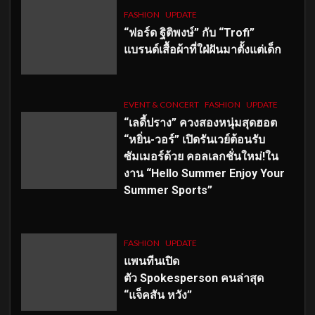
FASHION
UPDATE
“ฟอร์ด ฐิติพงษ์” กับ “Trofi”
แบรนด์เสื้อผ้าที่ใฝ่ฝันมาตั้งแต่เด็ก
EVENT & CONCERT
FASHION
UPDATE
“เลดี้ปราง” ควงสองหนุ่มสุดฮอต
“หยิ่น-วอร์” เปิดรันเวย์ต้อนรับ
ซัมเมอร์ด้วย คอลเลกชั่นใหม่!ใน
งาน “Hello Summer Enjoy Your
Summer Sports”
FASHION
UPDATE
แพนทีนเปิด
ตัว
Spokesperson คนล่าสุด
“แจ็คสัน หวัง”