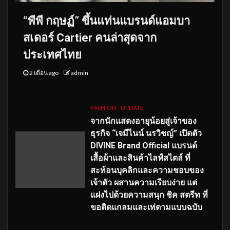
“พีพี กฤษฏ์” ขึ้นแท่นแบรนด์แอมบา
สเดอร์ Cartier คนล่าสุดจาก
ประเทศไทย
2 เดือน ago
admin
FASHION
UPDATE
จากนักแสดงอายุน้อยสู่เจ้าของ
ธุรกิจ “เจมีไนน์ นรวิชญ์” เปิดตัว
DIVINE Brand Official แบรนด์
เสื้อผ้าและสินค้าไลฟ์สไตล์ ที่
สะท้อนบุคลิกและความชอบของ
เจ้าตัว ผสานความเรียบง่าย แต่
แฝงไปด้วยความสนุก ชิค สตรีท ที่
ขอติดแกลมและเท่ตามแบบฉบับ