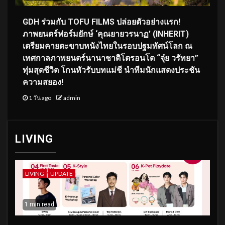
GDH ร่วมกับ TOFU FILMS ปล่อยตัวอย่างแรก!
ภาพยนตร์ฟอร์มยักษ์ ‘คุณยายวรนาฏ’ (INHERIT)
เตรียมคายตะขาบหนังไทยในรอบปฐมทัศน์โลก ณ
เทศกาลภาพยนตร์นานาชาติโตรอนโต “จุ๋ย วรัทยา”
ทุ่มสุดชีวิต โกนหัวรับบทแม่ชี นำทีมนักแสดงประชัน
ความสยอง!
1 วัน ago
admin
LIVING
LIVING
UPDATE
1 min read