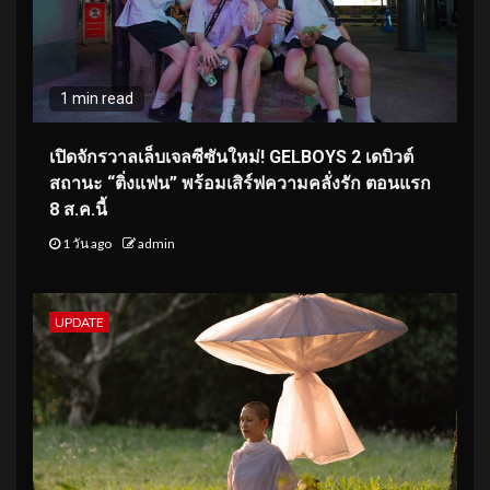
1 min read
เปิดจักรวาลเล็บเจลซีซันใหม่! GELBOYS 2 เดบิวต์
สถานะ “ติ่งแฟน” พร้อมเสิร์ฟความคลั่งรัก ตอนแรก
8 ส.ค.นี้
1 วัน ago
admin
UPDATE