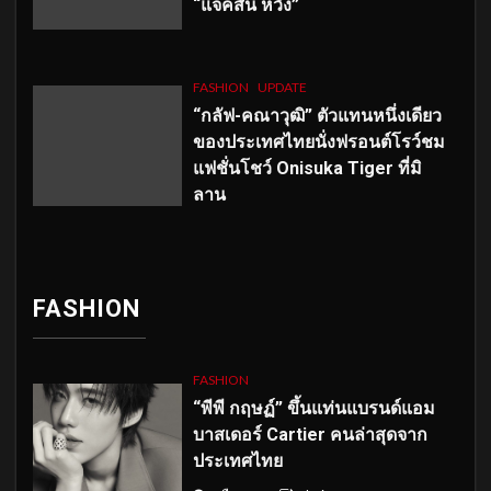
“แจ็คสัน หวัง”
FASHION
UPDATE
“กลัฟ-คณาวุฒิ” ตัวแทนหนึ่งเดียว
ของประเทศไทยนั่งฟรอนต์โรว์ชม
แฟชั่นโชว์ Onisuka Tiger ที่มิ
ลาน
FASHION
FASHION
“พีพี กฤษฏ์” ขึ้นแท่นแบรนด์แอม
บาสเดอร์ Cartier คนล่าสุดจาก
ประเทศไทย