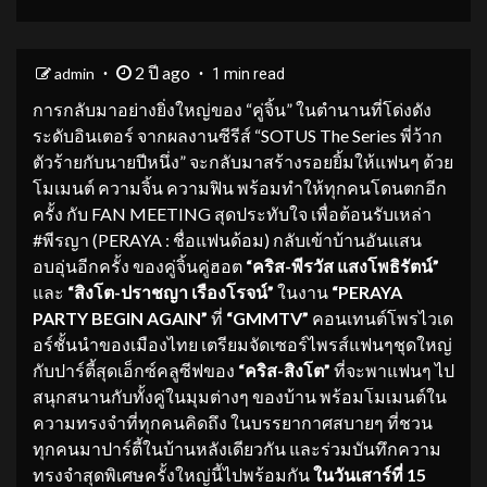
2 ปี ago
admin
1 min read
การกลับมาอย่างยิ่งใหญ่ของ “คู่จิ้น” ในตำนานที่โด่งดัง
ระดับอินเตอร์ จากผลงานซีรีส์ “SOTUS The Series พี่ว้าก
ตัวร้ายกับนายปีหนึ่ง” จะกลับมาสร้างรอยยิ้มให้แฟนๆ ด้วย
โมเมนต์ ความจิ้น ความฟิน พร้อมทำให้ทุกคนโดนตกอีก
ครั้ง กับ FAN MEETING สุดประทับใจ เพื่อต้อนรับเหล่า
#พีรญา (PERAYA : ชื่อแฟนด้อม) กลับเข้าบ้านอันแสน
อบอุ่นอีกครั้ง ของคู่จิ้นคู่ฮอต
“คริส-พีรวัส แสงโพธิรัตน์”
และ
“สิงโต-ปราชญา เรืองโรจน์”
ในงาน
“
PERAYA
PARTY BEGIN AGAIN”
ที่
“
GMMTV”
คอนเทนต์โพรไวเด
อร์ชั้นนำของเมืองไทย
เตรียมจัดเซอร์ไพรส์แฟนๆชุดใหญ่
กับปาร์ตี้สุดเอ็กซ์คลูซีฟของ
“คริส-สิงโต”
ที่จะพาแฟนๆ ไป
สนุกสนานกับทั้งคู่ในมุมต่างๆ ของบ้าน พร้อมโมเมนต์ใน
ความทรงจำที่ทุกคนคิดถึง ในบรรยากาศสบายๆ ที่ชวน
ทุกคนมาปาร์ตี้ในบ้านหลังเดียวกัน และร่วมบันทึกความ
ทรงจำสุดพิเศษครั้งใหญ่นี้ไปพร้อมกัน
ใน
วันเสาร์ที่
15