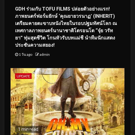
GDH ร่วมกับ TOFU FILMS ปล่อยตัวอย่างแรก!
ภาพยนตร์ฟอร์มยักษ์ ‘คุณยายวรนาฏ’ (INHERIT)
เตรียมคายตะขาบหนังไทยในรอบปฐมทัศน์โลก ณ
เทศกาลภาพยนตร์นานาชาติโตรอนโต “จุ๋ย วรัท
ยา” ทุ่มสุดชีวิต โกนหัวรับบทแม่ชี นำทีมนักแสดง
ประชันความสยอง!
1 วัน ago
admin
UPDATE
1 min read