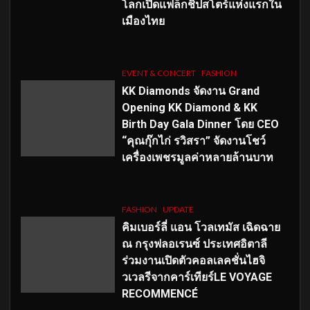
โลกเปิดแฟล็กชิปสโตร์แห่งแรกใน
เมืองไทย
EVENT & CONCERT
FASHION
KK Diamonds จัดงาน Grand
Opening KK Diamond & KK
Birth Day Gala Dinner โดย CEO
“คุณกุ๊กไก่ รวิสรา” จัดงานโชว์
เครื่องเพชรมูลค่าหลายล้านบาท
FASHION
UPDATE
คิมเบอร์ลี่ แอน โวลเทมัส เฉิดฉาย
ณ กรุงฟลอเรนซ์ ประเทศอิตาลี
ร่วมงานเปิดตัวคอลเลคชั่นไฮจิ
วเวลรีจากคาร์เทียร์LE VOYAGE
RECOMMENCÉ