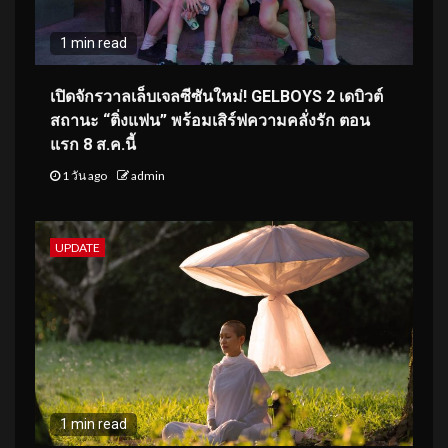
1 min read
เปิดจักรวาลเล็บเจลซีซันใหม่! GELBOYS 2 เดบิวต์
สถานะ “ติ่งแฟน” พร้อมเสิร์ฟความคลั่งรัก ตอน
แรก 8 ส.ค.นี้
1 วัน ago
admin
UPDATE
1 min read