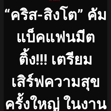
“คริส-สิงโต” คัม
แบ็คแฟนมีต
ติ้ง!!! เตรียม
เสิร์ฟความสุข
ครั้งใหญ่ ในงาน