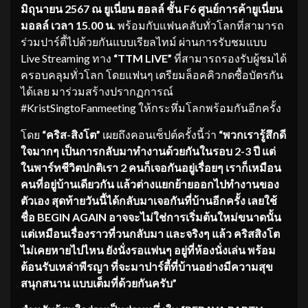
มิถุนายน
2567
ณ
ยูเนี่ยน ฮอลล์ ชั้น
F6 ศูนย์การค้ายูเนี่ยน
มอลล์
เวลา
15.00
น.
พร้อมกับแฟนคลับทั่วโลกที่สามารถ
ร่วมปาร์ตี้ไปด้วยกันแบบเรียลไทม์ ผ่านการรับชมแบบ
Live Streaming ทาง
“
TTM LIVE”
ที่สามารถรองรับผู้ชมได้
ครอบคลุมทั่วโลก โดยแฟนๆ เตรียมล็อคคิวกดซื้อบัตรกัน
ได้เลย
มาร่วมสร้างปรากฏการณ์
#KristSingtoFanmeeting ให้กระหึ่มโลกพร้อมกันอีกครั้ง
โดย
“คริส-สิงโต”
เผยถึงคอนเซ็ปต์ครั้งนี้ว่า
“พวกเรารู้สึกดี
ใจมากๆ เป็นการกลับมาทำงานด้วยกันในรอบ
2-3 ปี แต่
ในพาร์ทชีวิตปกติเรา 2 คนก็เจอกันอยู่เรื่อยๆ เราก็เหมือน
คนที่อยู่บ้านเดียวกัน แล้วต่างแยกย้ายออกไปทำงานของ
ตัวเอง สุดท้ายวันนี้ได้กลับมาเจอกันที่บ้านอีกครั้ง เลยใช้
ชื่อ
BEGIN AGAIN
อาจจะไม่ใช่การเริ่มต้นใหม่ขนาดนั้น
แต่เหมือนเรื่องราวที่วนกลับมา และจริงๆ แล้ว คริสสิงโต
ไม่เคยหายไปไหน ยังนั่งรอแฟนๆ อยู่ที่ห้องนั่งเล่น พร้อม
ต้อนรับเหล่าพีรญา ที่จะมาปาร์ตี้ที่บ้านอย่างมีความสุข
สนุกสนาน แบบเต็มที่ด้วยกันครับ”