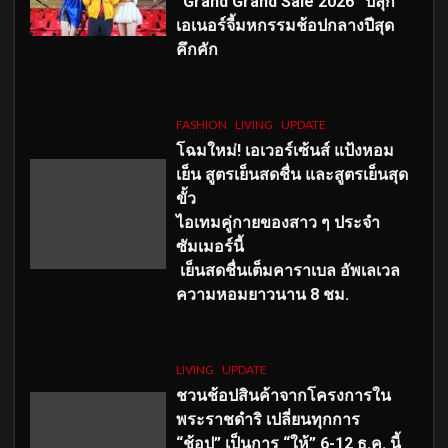
“Grand Grand Sale 2026” ปลุก
เอเนอร์จี้มหกรรมช้อปกลางปีสุด
คึกคัก
FASHION
LIVING
UPDATE
โฉมใหม่
! เอเวอร์เซ้นส์ แป้งหอม
เย็น สูตรเย็นสดชื่น และสูตรเย็นสุด
ขั้ว
ไอเทมคู่กายของสาว ๆ ประจำ
ซัมเมอร์นี้
เย็นสดชื่นเต็มคาราเบล อัพเลเวล
ความหอมยาวนาน
8
ชม.
LIVING
UPDATE
ชวนช้อปสินค้าจากโครงการใน
พระราชดำริ เปลี่ยนทุกการ
“ช้อป” เป็นการ “ให้” 6-12 ธ.ค. นี้