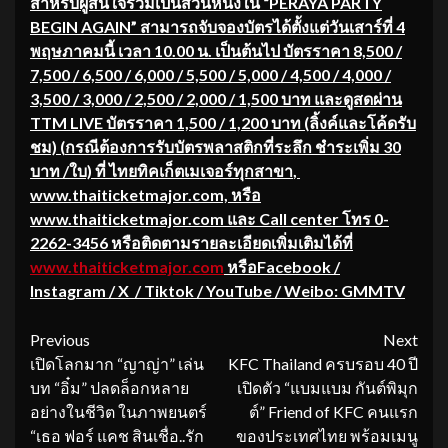
สำหรับผู้สนใจร่วมเป็นส่วนหนึ่งใน
“PERAYA PARTY
BEGIN AGAIN” สามารถจับจองบัตรได้ตั้งแต่วันเสาร์ที่ 4
พฤษภา
คมนี้ เวลา
10.00
น. เป็นต้นไป
บัตรราคา
8,500 /
7,500 / 6,500 / 6,000 / 5,500 / 5,000 / 4,500 / 4,000 /
3,500 / 3,000 / 2,500 / 2,000 / 1,500
บาท
และดูสดผ่าน
TTM LIVE
บัตรราคา
1,500 / 1,200
บาท (ลิ้งค์และโค้ดรับ
ชม)
(
กรณีต้องการรับบัตรพลาสติกที่ระลึก ชำระเพิ่ม
30
บาท /ใบ)
ที่ ไทยทิคเก็ตเมเจอร์ทุกสาขา
,
www.thaiticketmajor.com,
หรือ
www.thaiticketmajor.com
และ
Call center
โทร
0-
2262-3456
หรือติดตามรายละเอียดเพิ่มเติมได้ที่
www.thaiticketmajor.com
หรือ
Facebook /
Instagram / X / Tiktok / YouTube / Weibo: GMMTV
Continue
Previous
Next
เปิดโลกมาก “ญาญ่า” เล่น
KFC Thailand ครบรอบ 40 ปี
Reading
บท “อิ๋ม” ปลดล็อกหลาย
เปิดตัว “แบมแบม กันต์พิมุก
อย่างในชีวิต ในภาพยนตร์
ต์” Friend of KFC คนแรก
“เธอ ฟอร์ แคช สินเชื่อ..รัก
ของประเทศไทย พร้อมเมนู