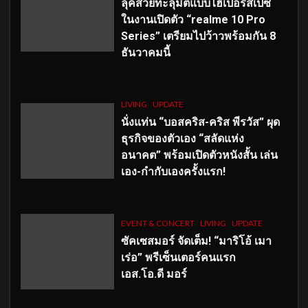
ลุคสวยทะลุมิติแบบไฮเปอร์สเปซ
ในงานเปิดตัว “realme 10 Pro
Series” เตรียมไปว้าวพร้อมกัน 8
ธันวาคมนี้
LIVING
UPDATE
นั่งแท่น “บอสคริส-คริส พีรวัส” ผุด
ธุรกิจของตัวเอง “สลัดแห่ง
อนาคต” พร้อมเปิดตัวหนังสั้น เล่น
เอง-กำกับเองครั้งแรก!
EVENT & CONCERT
LIVING
UPDATE
ซัคเซสมอร์ จัดเต็ม
!
“มาริโอ้ เมา
เร่อ” พรีเซ็นเตอร์คนแรก
เอส
.โอ.ดี มอร์