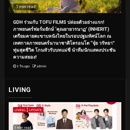
1 min read
GDH ร่วมกับ TOFU FILMS ปล่อยตัวอย่างแรก!
ภาพยนตร์ฟอร์มยักษ์ ‘คุณยายวรนาฏ’ (INHERIT)
เตรียมคายตะขาบหนังไทยในรอบปฐมทัศน์โลก ณ
เทศกาลภาพยนตร์นานาชาติโตรอนโต “จุ๋ย วรัทยา”
ทุ่มสุดชีวิต โกนหัวรับบทแม่ชี นำทีมนักแสดงประชัน
ความสยอง!
1 วัน ago
admin
LIVING
LIVING
UPDATE
1 min read