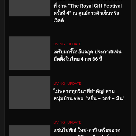
ที่ งาน “The Royal Gift Festival
ครั้งที่ 4” ณ ศูนย์การค้าเซ็นทรัล
เวิลด์
LIVING
UPDATE
เตรียมกรี๊ด! อีแจอุค ประกาศแฟน
มีตติ้งในไทย 4 กพ 66 นี้
LIVING
UPDATE
ไม่พลาดทุกวินาทีสำคัญ
! สาม
หนุ่มบ้าน vivo ‘หยิ่น – วอร์ – มีน’
LIVING
UPDATE
แซ่บไม่พัก! ใหม่-ดาวิ เตรียมอวด