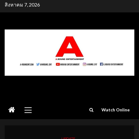
Skip
สิงหาคม 7, 2026
to
content
Primary
Watch Online
Menu
UPDATE