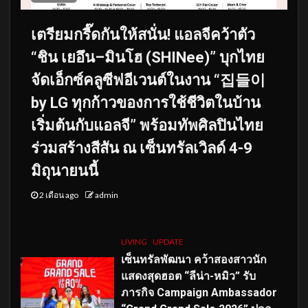
เตรียมกรี๊ดกันให้สนั่น! แอลจีคว้าตัว
“ชิน เยอึน–มินโฮ (SHINee)” บุกไทย
จัดเอ็กซ์คลูซีฟอีเวนต์ในงาน “집들이
by LG ทุกก้าวของการใช้ชีวิตในบ้าน
เริ่มต้นกับแอลจี” พร้อมทัพศิลปินไทย
ร่วมสร้างสีสัน ณ เซ็นทรัลเวิลด์ 4-9
มิถุนายนนี้
2 เดือน ago
admin
LIVING
UPDATE
เซ็นทรัลพัฒนา คว้าสองสาวนัก
แสดงสุดฮอต “ลีน่า-หมิว” รับ
ภารกิจ Campaign Ambassador