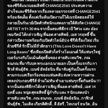
ของซีรีส์แนวบอยเลิฟที่
CHANGE2561
ประสบความ
สำเร็จ
และซีรีส์หลากเรื่องหลายอรรถรสที่
CHANGE2561
พร้อม
จัดเต็ม ตั้งแต่เริ่มต้นเปิดงาน
ก็ได้
เนรมิตฮอลล์ให้
กลายเป็นรันเวย์เปิดตัวทัพนักแสดงภายใต้สังกัด
CHANGE
ARTIST กว่า 30 คน จากนั้นสองพิธีกร เป้ วิศวะ และ อ๋อง
เขมรัตน์ ได้กล่าวเชิญ พี่ฉอด สายทิพย์ , เอส วรฤทธิ์ ขึ้น
กล่าวเปิดงานพร้อมกับเปิดตัวไลน์อัป
6
ซีรีส์เรื่องใหม่ เริ่ม
ด้วยซีรีส์ รักนี้ไม่มีถั่วฝักยาว (
This Love Doesn’t Have
Long Beans” ซึ่งเพียงเปิดตัวก็สร้างโมเมนต์ ให้แฟนๆใจฟู
เบอร์แรงกับโมเม้นต์สุดจิ้นของ สายลับ เหมวิช , ภณ
ธนภณ ที่มารับบท พระเอก&นายเอก เป็นครั้งแรกกับ กา
ฟิวส์ พันธุ์ธัช , เบนซ์ อัทธ์ธนิน ที่มาจับคู่กันเป็นครั้งแรก
ตามกระแสเรียกร้องของแฟนคลับ ส่งความหวานผ่าน
เพลงประกอบซีรีส์ ห้ามไม่ทัน ทำเอาแฟนๆกรี๊ดกันสนั่น !!!
จากนั้นสองพิธีกรได้กล่าวเชิญ พี่ฉอด สายทิพย์ , เอส วร
ฤทธิ์ และ หนุ่ย ศุทธสิทธิ์ ผู้กำกับ และ 9 นักแสดงนำ
สายลับ เหมวิช , ภณ ธนภณ , เบนซ์ อัทธ์ธนิน , กาฟิวส์
พันธุ์ธัช , ไมเคิล เกียรติศักดิ์ , ลี อัสรี , ไทเกอร์ ธนวัต , อ้น