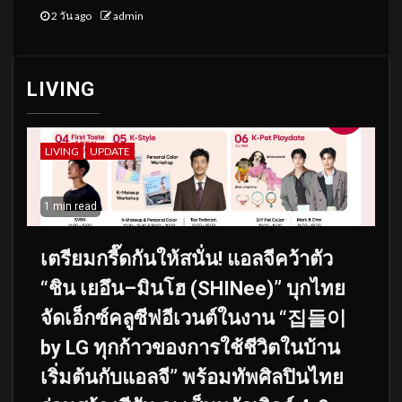
2 วัน ago
admin
LIVING
LIVING
UPDATE
1 min read
เตรียมกรี๊ดกันให้สนั่น! แอลจีคว้าตัว
“ชิน เยอึน–มินโฮ (SHINee)” บุกไทย
จัดเอ็กซ์คลูซีฟอีเวนต์ในงาน “집들이
by LG ทุกก้าวของการใช้ชีวิตในบ้าน
เริ่มต้นกับแอลจี” พร้อมทัพศิลปินไทย