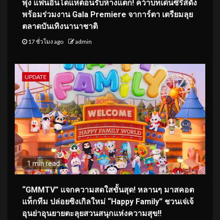
พุ่ง แฟนอินโดแห่ต้อนรับห้างแตก! คว้าบทเด่นซีรีส์ดัง
พร้อมร่วมงาน Gala Premiere จาการ์ตา เตรียมลุย
ตลาดบันเทิงนานาชาติ
17 ชั่วโมง ago
admin
UPDATE
1 min read
“GMMTV” แจกความสดใสขั้นสุด! หลานๆ มาสคอต
แท็กทีม ปล่อยซิงเกิลใหม่ “Happy Family” ชวนเจ่เจ้
อุนย่าอุนยายตะลุยสวนสนุกแห่งความสุข!!