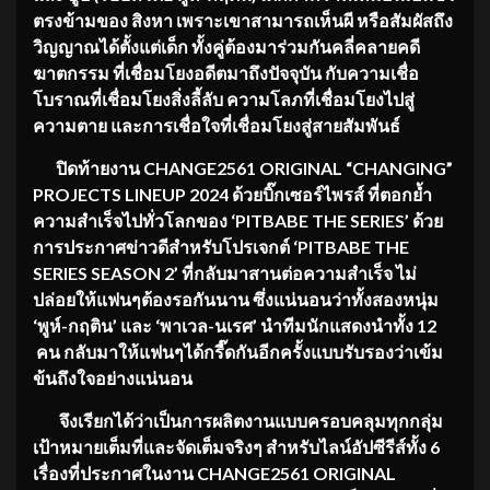
ตรงข้ามของ สิงหา เพราะเขาสามารถเห็นผี หรือสัมผัสถึง
วิญญาณได้ตั้งแต่เด็ก ทั้งคู่ต้องมาร่วมกันคลี่คลายคดี
ฆาตกรรม ที่เชื่อมโยงอดีตมาถึงปัจจุบัน กับความเชื่อ
โบราณที่เชื่อมโยงสิ่งลี้ลับ ความโลภที่เชื่อมโยงไปสู่
ความตาย และการเชื่อใจที่เชื่อมโยงสู่สายสัมพันธ์
ปิดท้ายงาน
CHANGE2561 ORIGINAL “CHANGING”
PROJECTS LINEUP 2024
ด้วยบิ๊กเซอร์ไพรส์ ที่ตอกย้ำ
ความสำเร็จไปทั่วโลกของ
‘PITBABE THE SERIES’ ด้วย
การประกาศข่าวดีสำหรับโปรเจกต์ ‘PITBABE THE
SERIES SEASON 2’ ที่กลับมาสานต่อความสำเร็จ ไม่
ปล่อยให้แฟนๆต้องรอกันนาน ซึ่งแน่นอนว่าทั้งสองหนุ่ม
‘พูห์-กฤติน’ และ ‘พาเวล-นเรศ’ นำทีมนักแสดงนำทั้ง 12
คน กลับมาให้แฟนๆได้กรี๊ดกันอีกครั้งแบบรับรองว่าเข้ม
ข้นถึงใจอย่างแน่นอน
จึงเรียกได้ว่าเป็นการผลิตงานแบบครอบคลุมทุกกลุ่ม
เป้าหมายเต็มที่และจัดเต็มจริงๆ สำหรับไลน์อัปซีรีส์ทั้ง
6
เรื่องที่ประกาศในงาน
CHANGE2561 ORIGINAL