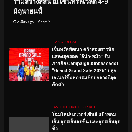
ร่วมสร้างสีสัน ณ เซ็นทรัลเวิลด์ 4-9
มิถุนายนนี้
2 เดือน ago
admin
LIVING
UPDATE
เซ็นทรัลพัฒนา คว้าสองสาวนัก
แสดงสุดฮอต “ลีน่า-หมิว” รับ
ภารกิจ Campaign Ambassador
“Grand Grand Sale 2026” ปลุก
เอเนอร์จี้มหกรรมช้อปกลางปีสุด
คึกคัก
FASHION
LIVING
UPDATE
โฉมใหม่
! เอเวอร์เซ้นส์ แป้งหอม
เย็น สูตรเย็นสดชื่น และสูตรเย็นสุด
ขั้ว