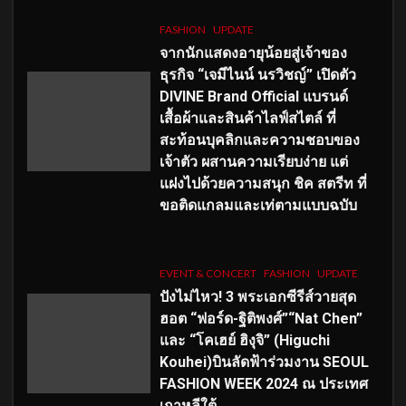
FASHION
UPDATE
จากนักแสดงอายุน้อยสู่เจ้าของ
ธุรกิจ “เจมีไนน์ นรวิชญ์” เปิดตัว
DIVINE Brand Official แบรนด์
เสื้อผ้าและสินค้าไลฟ์สไตล์ ที่
สะท้อนบุคลิกและความชอบของ
เจ้าตัว ผสานความเรียบง่าย แต่
แฝงไปด้วยความสนุก ชิค สตรีท ที่
ขอติดแกลมและเท่ตามแบบฉบับ
EVENT & CONCERT
FASHION
UPDATE
ปังไม่ไหว! 3 พระเอกซีรีส์วายสุด
ฮอต “ฟอร์ด-ฐิติพงศ์”“Nat Chen”
และ “โคเฮย์ ฮิงุจิ” (Higuchi
Kouhei)บินลัดฟ้าร่วมงาน SEOUL
FASHION WEEK 2024 ณ ประเทศ
เกาหลีใต้