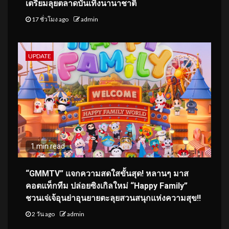
เตรียมลุยตลาดบันเทิงนานาชาติ
17 ชั่วโมง ago
admin
UPDATE
1 min read
“GMMTV” แจกความสดใสขั้นสุด! หลานๆ มาส
คอตแท็กทีม ปล่อยซิงเกิลใหม่ “Happy Family”
ชวนเจ่เจ้อุนย่าอุนยายตะลุยสวนสนุกแห่งความสุข!!
2 วัน ago
admin