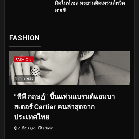
มิดไนท์เซล ทะยานติดเทรนด์ทวิต
เตอร์!
FASHION
FASHION
1 min read
“พีพี กฤษฏ์” ขึ้นแท่นแบรนด์แอมบา
สเดอร์ Cartier คนล่าสุดจาก
ประเทศไทย
2 เดือน ago
admin