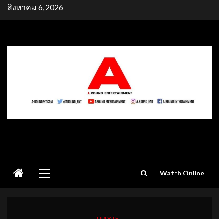
Skip
สิงหาคม 6, 2026
to
content
Primary
Watch Online
Menu
UPDATE