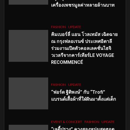
เครื่องเพชรมูลค่าหลายล้านบาท
FASHION
UPDATE
คิมเบอร์ลี่ แอน โวลเทมัส เฉิดฉาย
ณ กรุงฟลอเรนซ์ ประเทศอิตาลี
ร่วมงานเปิดตัวคอลเลคชั่นไฮจิ
วเวลรีจากคาร์เทียร์LE VOYAGE
RECOMMENCÉ
FASHION
UPDATE
“ฟอร์ด ฐิติพงษ์” กับ “Trofi”
แบรนด์เสื้อผ้าที่ใฝ่ฝันมาตั้งแต่เด็ก
EVENT & CONCERT
FASHION
UPDATE
“เลดี้ปราง” ควงสองหนุ่มสุดฮอต