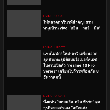
LIVING
UPDATE
ไม่พลาดทุกวินาทีสำคัญ
! สาม
หนุ่มบ้าน vivo ‘หยิ่น – วอร์ – มีน’
LIVING
UPDATE
แซ่บไม่พัก! ใหม่-ดาวิ เตรียมอวด
ลุคสวยทะลุมิติแบบไฮเปอร์สเปซ
ในงานเปิดตัว “realme 10 Pro
Series” เตรียมไปว้าวพร้อมกัน 8
ธันวาคมนี้
LIVING
UPDATE
นั่งแท่น “บอสคริส-คริส พีรวัส” ผุด
ธุรกิจของตัวเอง “สลัดแห่ง