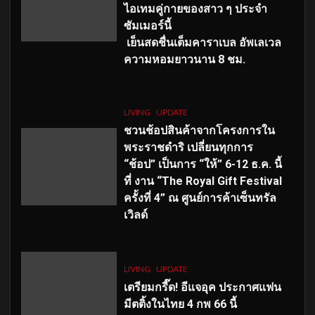
ไอเทมคู่กายของสาว ๆ ประจำ
ซัมเมอร์นี้
เย็นสดชื่นเต็มคาราเบล อัพเลเวล
ความหอมยาวนาน
8
ชม.
LIVING
UPDATE
ชวนช้อปสินค้าจากโครงการใน
พระราชดำริ เปลี่ยนทุกการ
“ช้อป” เป็นการ “ให้” 6-12 ธ.ค. นี้
ที่ งาน “The Royal Gift Festival
ครั้งที่ 4” ณ ศูนย์การค้าเซ็นทรัล
เวิลด์
LIVING
UPDATE
เตรียมกรี๊ด! อีแจอุค ประกาศแฟน
มีตติ้งในไทย 4 กพ 66 นี้