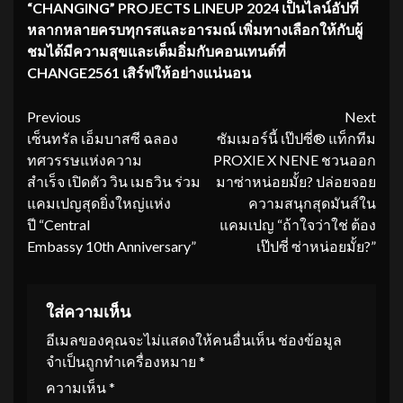
“CHANGING” PROJECTS LINEUP 2024
เป็นไลน์อัปที่
หลากหลายครบทุกรสและอารมณ์ เพิ่มทางเลือกให้กับผู้
ชมได้มีความสุขและเต็มอิ่มกับคอนเทนต์ที่
CHANGE2561
เสิร์ฟให้อย่างแน่นอน
Continue
Previous
Next
เซ็นทรัล เอ็มบาสซี ฉลอง
ซัมเมอร์นี้ เป๊ปซี่® แท็กทีม
Reading
ทศวรรษแห่งความ
PROXIE X NENE ชวนออก
สำเร็จ เปิดตัว วิน เมธวิน ร่วม
มาซ่าหน่อยมั้ย? ปล่อยจอย
แคมเปญสุดยิ่งใหญ่แห่ง
ความสนุกสุดมันส์ใน
ปี “Central
แคมเปญ “ถ้าใจว่าใช่ ต้อง
Embassy 10th Anniversary”
เป๊ปซี่ ซ่าหน่อยมั้ย?”
ใส่ความเห็น
อีเมลของคุณจะไม่แสดงให้คนอื่นเห็น
ช่องข้อมูล
จำเป็นถูกทำเครื่องหมาย
*
ความเห็น
*