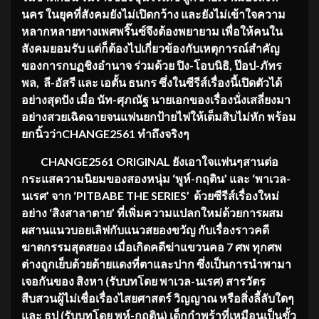
นคร ในยุคที่สังคมยังไม่เปิดกว้าง และยังไม่เข้าใจความ
หลากหลายทางเพศพริ๊นซ์จึงต้องพยายาม เพื่อให้คนใน
สังคมยอมรับ แต่ก็ต้องไปเกี่ยวข้องกับเหตุการณ์สำคัญ
ของการกบฏชิงอำนาจ ร่วมด้วย ปิง-โอบนิธิ, ป๊อป-ภัทร
พล, ลี-อัสรี และ เอตั้น ธนกร ซึ่งในซีรีส์เรื่องนี้เปิดตัวได้
อย่างสุดปัง เมื่อ นัท-ศุภณัฐ นายเอกของเรื่องนั่งเสลี่ยงมา
อย่างสวยเฉิดฉายจนแฟนยกป้ายไฟให้เต็มสิบไม่หัก พร้อม
ยกนิ้วว่า
CHANGE2561
ทำถึงจริงๆ
CHANGE2561 ORIGINAL
ยังเอาใจแฟนๆสานต่อ
กระแสความนิยมของสองหนุ่ม
‘พูห์-กฤติน’ และ ‘พาเวล-
นเรศ’ จาก ‘PITBABE THE SERIES’ ด้วยซีรีส์เรื่องใหม่
อย่าง ‘สิงสาลาตาย’ ที่เพิ่มความแปลกใหม่ด้วยการผสม
ผสานแนวบอยเลิฟกับแนวสยองขวัญ กับเรื่องราวคดี
ฆาตกรรมสุดสยอง เมื่อเกิดคดีฆ่าแขวนคอ 7 ศพ ทุกศพ
ต่างถูกเย็บด้วยด้ายแดงที่ตาและปาก ซึ่งเป็นการนำพามา
เจอกันของ สิงหา (รับบทโดย พาเวล-นเรศ) สารวัตร
สืบสวนผู้ไม่เชื่อเรื่องไสยศาสตร์ วิญญาณ หรือสิ่งลี้ลับใดๆ
และ ธูป (รับบทโดย พูห์-กฤติน) เด็กกำพร้าที่เหมือนเป็นขั้ว