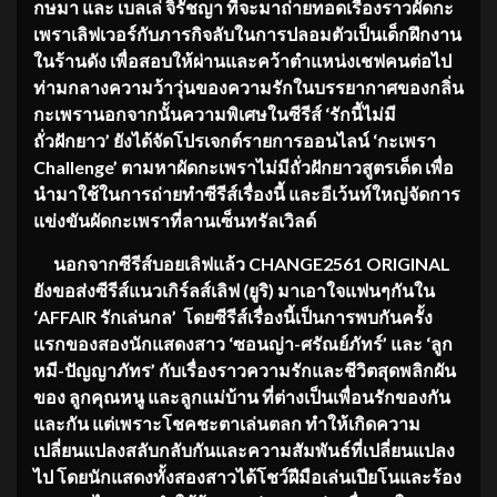
กษมา และ เบลเล่ จิรัชญา ที่จะมาถ่ายทอดเรื่องราวผัดกะ
เพราเลิฟเวอร์กับภารกิจลับในการปลอมตัวเป็นเด็กฝึกงาน
ในร้านดัง เพื่อสอบให้ผ่านและคว้าตำแหน่งเชฟคนต่อไป
ท่ามกลางความว้าวุ่นของความรักในบรรยากาศของกลิ่น
กะเพรานอกจากนั้นความพิเศษในซีรีส์ ‘รักนี้ไม่มี
ถั่วฝักยาว’ ยังได้จัดโปรเจกต์รายการออนไลน์ ‘กะเพรา
Challenge’ ตามหาผัดกะเพราไม่มีถั่วฝักยาวสูตรเด็ด เพื่อ
นำมาใช้ในการถ่ายทำซีรีส์เรื่องนี้ และอีเว้นท์ใหญ่จัดการ
แข่งขันผัดกะเพราที่ลานเซ็นทรัลเวิลด์
นอกจากซีรีส์บอยเลิฟแล้ว
CHANGE2561 ORIGINAL
ยังขอส่งซีรีส์แนวเกิร์ลส์เลิฟ (ยูริ) มาเอาใจแฟนๆกันใน
‘AFFAIR รักเล่นกล’ โดยซีรีส์เรื่องนี้เป็นการพบกันครั้ง
แรกของสองนักแสดงสาว ‘ซอนญ่า-ศรัณย์ภัทร์’ และ ‘ลูก
หมี-ปัญญาภัทร’ กับเรื่องราวความรักและชีวิตสุดพลิกผัน
ของ ลูกคุณหนู และลูกแม่บ้าน ที่ต่างเป็นเพื่อนรักของกัน
และกัน แต่เพราะโชคชะตาเล่นตลก ทำให้เกิดความ
เปลี่ยนแปลงสลับกลับกันและความสัมพันธ์ที่เปลี่ยนแปลง
ไป โดยนักแสดงทั้งสองสาวได้โชว์ฝีมือเล่นเปียโนและร้อง