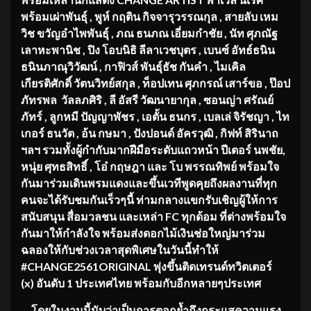
พร้อมเผ่าพันธุ์ , พูห์ กฤติน กิจจารุวรรณกุล , สายลับ เหม
วิช ขวัญอำไพพันธุ์ , ภณ ธนภณ เอี่ยมกำชัย , นัท ศุภณัฐ
เลาหะพานิช , ปิง โอบนิธิ ลีลาเวชบุตร , เบนซ์ อัทธ์ธนิน
ธนินภาณุวิวัฒน์ , กาฟิวส์ พันธุ์ธัช กันคำ , ไมเคิล
เกียรติศักดิ์ วัตนวิทย์สกุล , ท็อปเทน ศุภกรณ์ เสาร์ขอ , ป๊อป
ภัทรพล วัลลภศิริ , ลี อัสรี วัฒนายากุล , ซอนญ่า ศรัณย์
ภัทร์ , ลูกหมี ปัญญาพัชร , เอตั้น ธนกร , เบลเล่ จิรัชญา , ไท
เกอร์ ธนวัต , อ้น กษมา , ปังปอนด์ อัครวุฒิ , กิฟท์ สิรินาถ
ฯลฯ รวมทั้งผู้กำกับมากฝีมือระดับแถวหน้า ปีเตอร์ นพชัย,
หนุ่ย ศุทธสิทธิ์ , โอ๋ กฤษฎา และ โบ พรรณทิพย์ พร้อมใจ
กันมาร่วมเดินพรมแดงและขึ้นเวทีพูดคุยถึงผลงานที่ทุก
คนจะได้รับชมกันเร็วๆนี้ ท่ามกลางแขกรับเชิญผู้ให้การ
สนับสนุน สื่อมวลชน และเหล่า FC ทุกด้อม ที่ต่างพร้อมใจ
กันมาให้กำลังใจ พร้อมส่งดอกไม้เงินช่อใหญ่มาร่วม
ฉลองให้กับช่วงเวลาสุดพิเศษในวันนี้ทำให้
#CHANGE2561ORIGINAL พุ่งขึ้นติดเทรนด์ทวิตเตอร์
(x) อันดับ 1
ประเทศไทย พร้อมกับอีกหลายๆประเทศ
โดยในงานนี้นับว่าเป็นการตอกย้ำถึงกระแสความแรง