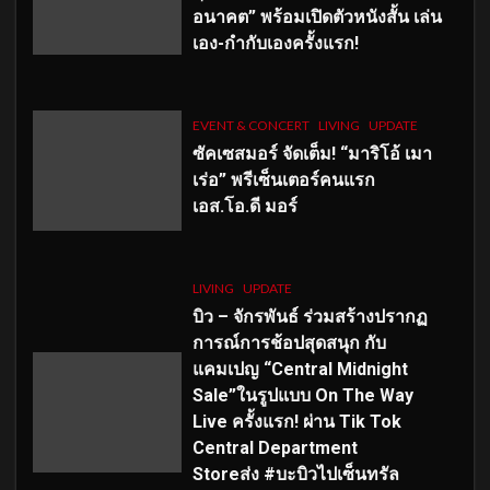
อนาคต” พร้อมเปิดตัวหนังสั้น เล่น
เอง-กำกับเองครั้งแรก!
EVENT & CONCERT
LIVING
UPDATE
ซัคเซสมอร์ จัดเต็ม
!
“มาริโอ้ เมา
เร่อ” พรีเซ็นเตอร์คนแรก
เอส
.โอ.ดี มอร์
LIVING
UPDATE
บิว – จักรพันธ์ ร่วมสร้างปรากฏ
การณ์การช้อปสุดสนุก กับ
แคมเปญ “Central Midnight
Sale”ในรูปแบบ On The Way
Live ครั้งแรก! ผ่าน Tik Tok
Central Department
Storeส่ง #บะบิวไปเซ็นทรัล