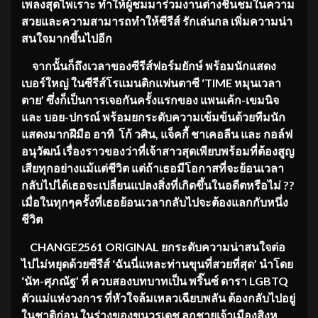
เพลงสุดไพเราะ ทำให้ผู้ชมมาร่วมงานต่างชื่นชมในความ
สวยและความสามารถทำให้ซีรีส์ รักเล่นกล เพิ่มความน่า
สนใจมากขึ้นไปอีก
จากนั้นก็ถึงเวลาของซีรีส์ฟอร์มยักษ์ พร้อมนักแสดง
เบอร์ใหญ่ ในซีรีส์โรแมนติกแฟนตาซี
‘TIME หมุนเวลา
ตาย’ ซึ่งก็เป็นการเจอกันครั้งแรกของ แพนเค้ก-เขมนิจ
และ บอย-ปกรณ์ พร้อมยกระดับความเข้มข้นด้วยทีมนัก
แสดงมากฝีมือ อาทิ โก้ วศิน, แจ็คกี้ ชาเคอลีน และ กอล์ฟ
อนุวัฒน์ เรื่องราวของว่าที่เจ้าสาวสุดเพียบพร้อมที่ต้องสูญ
เสียทุกอย่างแม้แต่ชีวิต แต่ถ้าเธอมีโอกาสที่จะย้อนเวลา
กลับไปได้เธอจะเปลี่ยนแปลงสิ่งที่เกิดขึ้นในอดีตหรือไม่ ??
เมื่อในทุกๆครั้งที่เธอย้อนเวลากลับไปจะต้องแลกกับหนึ่ง
ชีวิต
CHANGE2561 ORIGINAL
ยกระดับความน่าสนใจต่อ
ไปไม่หยุดด้วยซีรีส์
‘ฉันนี่แหละท่านขุนที่สวยที่สุด’ นำโดย
‘นัท-ศุภณัฐ’ ที่ ควบสองบทบาทเป็น พริ๊นซ์ ดารา LGBTQ
ตัวแม่แห่งวงการ ที่หัวใจล้มเหลวเฉียบพลัน ต้องกลับไปอยู่
ในชาติก่อน ในร่างของขุนวรเดช ลูกชายเจ้าเมืองสิงห