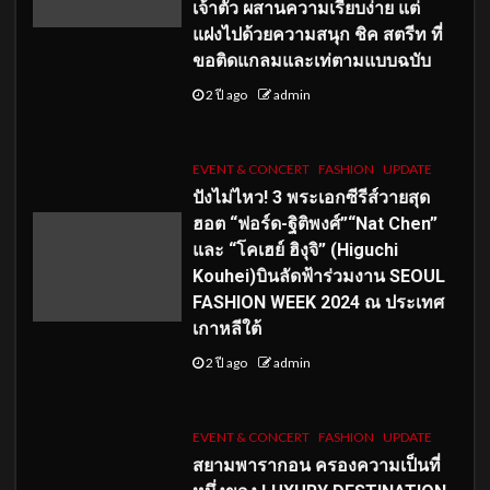
เจ้าตัว ผสานความเรียบง่าย แต่
แฝงไปด้วยความสนุก ชิค สตรีท ที่
ขอติดแกลมและเท่ตามแบบฉบับ
2 ปี ago
admin
EVENT & CONCERT
FASHION
UPDATE
ปังไม่ไหว! 3 พระเอกซีรีส์วายสุด
ฮอต “ฟอร์ด-ฐิติพงศ์”“Nat Chen”
และ “โคเฮย์ ฮิงุจิ” (Higuchi
Kouhei)บินลัดฟ้าร่วมงาน SEOUL
FASHION WEEK 2024 ณ ประเทศ
เกาหลีใต้
2 ปี ago
admin
EVENT & CONCERT
FASHION
UPDATE
สยามพารากอน ครองความเป็นที่