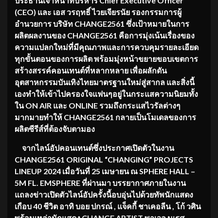
ประธานเจ้าหน้าที่บริหาร
Chief Executive Officer
(CEO)
และ
เอ
ส
วรฤทธิ์
ไวยเจียรนัย รองกรรมการผู้
อำนวยการ
บริษัท
CHANGE2561
ซึ่งเป้าหมายในการ
ผลิตผลงานของ
CHANGE2561 คือการมุ่งเน้นเรื่องของ
ความแปลกใหม่ที่มีคุณภาพและการควบคุมรายละเอียด
ทุกขั้นตอนของการผลิต พร้อมมุ่งหน้าขยายขอบเขตการ
สร้างสรรค์คอนเทนต์ที่หลากหลาย เพื่อผลักดัน
อุตสาหกรรมบันเทิงไทยมาตรฐานใหม่สู่สากล และสิ่งนี้
เองทำให้เข้าไปครองใจแฟนๆอยู่ในกระแสความนิยมทั้ง
ใน ON AIR และ ONLINE รวมถึงกระแสไวรัลต่างๆ
มากมายทำให้ CHANGE2561 กลายเป็นโมเดลของการ
ผลิตซีรีส์ที่ต้องจับตามอง
จากไลน์อัปคอนเทนต์ซึ่งประกาศเปิดตัวในงาน
CHANGE2561 ORIGINAL “CHANGING” PROJECTS
LINEUP 2024
เมื่อวันที่
25 เมษายน ณ SPHERE HALL –
5M FL. EMSPHERE ที่ผ่านมา บรรยากาศภายในงาน
แถลงข่าวเปิดตัวไลน์อัปครั้งนี้อบอุ่นไปด้วยทัพนักแสดง
เกือบ 40 ชีวิต อาทิ บอย ปกรณ์ , แจ็คกี้ ชาเคอลีน , โก้ วศิน
พร้อมเหล่านักแสดง CHANGE ARTIST พาเวล นเรศ