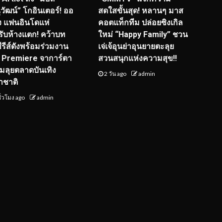
วัฒน์” โกอินเตอร์! ออ
สดใสขั้นสุด! หลานๆ มาส
ุ่ง แฟนอินโดแห่
คอตแท็กทีม ปล่อยซิงเกิล
รับห้างแตก! คว้าบท
ใหม่ “Happy Family” ชวน
ซีรีส์ดังพร้อมร่วมงาน
เจ่เจ้อุนย่าอุนยายตะลุย
 Premiere จาการ์ตา
สวนสนุกแห่งความสุข!!
ยมลุยตลาดบันเทิง
2 วัน ago
admin
าชาติ
ั่วโมง ago
admin