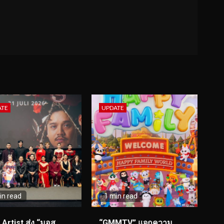
ATE
UPDATE
in read
1 min read
I Artist ส่ง “มอส
“GMMTV” แจกความ