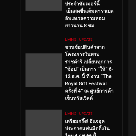
ประจำซัมเมอร์นี้
เย็นสดชื่นเต็มคาราเบล
อัพเลเวลความหอม
ยาวนาน
8
ชม.
LIVING
UPDATE
ชวนช้อปสินค้าจาก
โครงการในพระ
ราชดำริ เปลี่ยนทุกการ
“ช้อป” เป็นการ “ให้” 6-
12 ธ.ค. นี้ ที่ งาน “The
Royal Gift Festival
ครั้งที่ 4” ณ ศูนย์การค้า
เซ็นทรัลเวิลด์
LIVING
UPDATE
เตรียมกรี๊ด! อีแจอุค
ประกาศแฟนมีตติ้งใน
ไทย 4 กพ 66 นี้