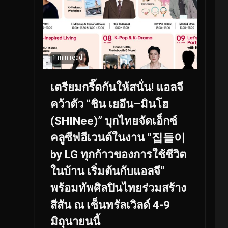
1 min read
เตรียมกรี๊ดกันให้สนั่น! แอลจี
คว้าตัว “ชิน เยอึน–มินโฮ
(SHINee)” บุกไทยจัดเอ็กซ์
คลูซีฟอีเวนต์ในงาน “집들이
by LG ทุกก้าวของการใช้ชีวิต
ในบ้าน เริ่มต้นกับแอลจี”
พร้อมทัพศิลปินไทยร่วมสร้าง
สีสัน ณ เซ็นทรัลเวิลด์ 4-9
มิถุนายนนี้