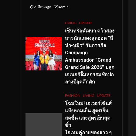
2 เดือน ago
admin
LIVING
UPDATE
เซ็นทรัลพัฒนา คว้าสอง
สาวนักแสดงสุดฮอต “ลี
น่า-หมิว” รับภารกิจ
Campaign
Ambassador “Grand
Grand Sale 2026” ปลุก
เอเนอร์จี้มหกรรมช้อปก
ลางปีสุดคึกคัก
FASHION
LIVING
UPDATE
โฉมใหม่
! เอเวอร์เซ้นส์
แป้งหอมเย็น สูตรเย็น
สดชื่น และสูตรเย็นสุด
ขั้ว
ไอเทมคู่กายของสาว ๆ