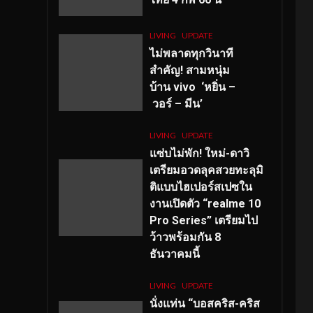
LIVING
UPDATE
ไม่พลาดทุกวินาที
สำคัญ
! สามหนุ่ม
บ้าน vivo ‘หยิ่น –
วอร์ – มีน’
LIVING
UPDATE
แซ่บไม่พัก! ใหม่-ดาวิ
เตรียมอวดลุคสวยทะลุมิ
ติแบบไฮเปอร์สเปซใน
งานเปิดตัว “realme 10
Pro Series” เตรียมไป
ว้าวพร้อมกัน 8
ธันวาคมนี้
LIVING
UPDATE
นั่งแท่น “บอสคริส-คริส