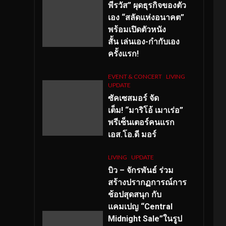
พีรวัส” ผุดธุรกิจของตัว
เอง “สลัดแห่งอนาคต”
พร้อมเปิดตัวหนัง
สั้น เล่นเอง-กำกับเอง
ครั้งแรก!
EVENT & CONCERT
LIVING
UPDATE
ซัคเซสมอร์ จัด
เต็ม
!
“มาริโอ้ เมาเร่อ”
พรีเซ็นเตอร์คนแรก
เอส
.โอ.ดี มอร์
LIVING
UPDATE
บิว – จักรพันธ์ ร่วม
สร้างปรากฏการณ์การ
ช้อปสุดสนุก กับ
แคมเปญ “Central
Midnight Sale”ในรูป