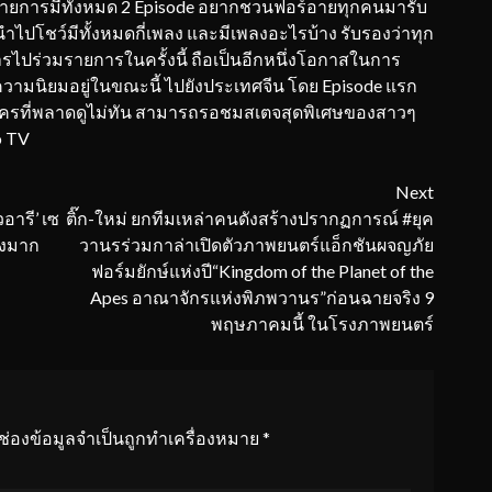
ายการมีทั้งหมด 2 Episode อยากชวนฟอร์อายทุกคนมารับ
นำไปโชว์มีทั้งหมดกี่เพลง และมีเพลงอะไรบ้าง รับรองว่าทุก
การไปร่วมรายการในครั้งนี้ ถือเป็นอีกหนึ่งโอกาสในการ
ความนิยมอยู่ในขณะนี้ ไปยังประเทศจีน โดย Episode แรก
ใครที่พลาดดูไม่ทัน สามารถรอชมสเตจสุดพิเศษของสาวๆ
o TV
Next
วอารี’ เซ
ติ๊ก-ใหม่ ยกทีมเหล่าคนดังสร้างปรากฏการณ์ #ยุค
ึงมาก
วานรร่วมกาล่าเปิดตัวภาพยนตร์แอ็กชันผจญภัย
ฟอร์มยักษ์แห่งปี“Kingdom of the Planet of the
Apes อาณาจักรแห่งพิภพวานร”ก่อนฉายจริง 9
พฤษภาคมนี้ ในโรงภาพยนตร์
ช่องข้อมูลจำเป็นถูกทำเครื่องหมาย
*