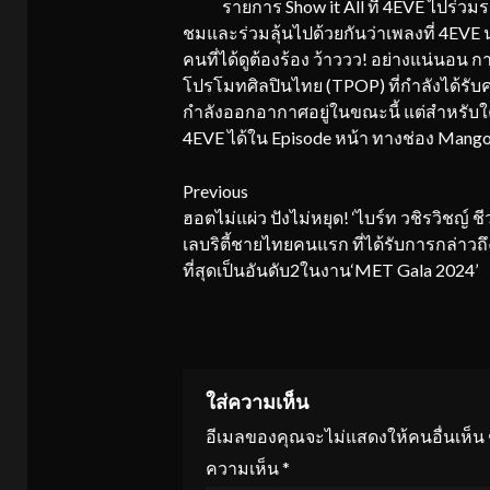
รายการ Show it All ที่ 4EVE ไปร่วมร
ชมและร่วมลุ้นไปด้วยกันว่าเพลงที่ 4EVE 
คนที่ได้ดูต้องร้อง ว้าววว! อย่างแน่นอน 
โปรโมทศิลปินไทย (TPOP) ที่กำลังได้รับ
กำลังออกอากาศอยู่ในขณะนี้ แต่สำหรับ
4EVE ได้ใน Episode หน้า ทางช่อง Mang
Continue
Previous
ฮอตไม่แผ่ว ปังไม่หยุด! ‘ไบร์ท วชิรวิชญ์ ชี
Reading
เลบริตี้ชายไทยคนแรก ที่ได้รับการกล่าวถ
ที่สุดเป็นอันดับ2ในงาน‘MET Gala 2024’
ใส่ความเห็น
อีเมลของคุณจะไม่แสดงให้คนอื่นเห็น
ความเห็น
*