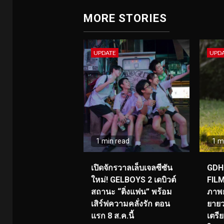
MORE STORIES
UPDATE
UPD
1 min read
1 m
เปิดจักรวาลเล็บเจลซีซัน
GDH 
ใหม่! GELBOYS 2 เดบิวต์
FILM
สถานะ “ติ่งแฟน” พร้อม
ภาพย
เสิร์ฟความคลั่งรัก ตอน
ยายว
แรก 8 ส.ค.นี้
เตร