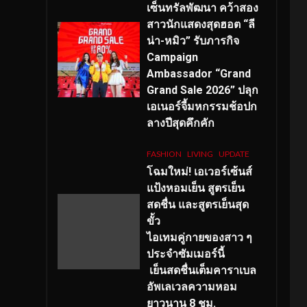
เซ็นทรัลพัฒนา คว้าสอง
สาวนักแสดงสุดฮอต “ลี
น่า-หมิว” รับภารกิจ
Campaign
Ambassador “Grand
Grand Sale 2026” ปลุก
เอเนอร์จี้มหกรรมช้อปก
ลางปีสุดคึกคัก
FASHION
LIVING
UPDATE
โฉมใหม่
! เอเวอร์เซ้นส์
แป้งหอมเย็น สูตรเย็น
สดชื่น และสูตรเย็นสุด
ขั้ว
ไอเทมคู่กายของสาว ๆ
ประจำซัมเมอร์นี้
เย็นสดชื่นเต็มคาราเบล
อัพเลเวลความหอม
ยาวนาน
8
ชม.