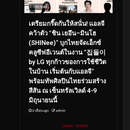
1 min read
เตรียมกรี๊ดกันให้สนั่น! แอลจี
คว้าตัว “ชิน เยอึน–มินโฮ
(SHINee)” บุกไทยจัดเอ็กซ์
คลูซีฟอีเวนต์ในงาน “집들이
by LG ทุกก้าวของการใช้ชีวิต
ในบ้าน เริ่มต้นกับแอลจี”
พร้อมทัพศิลปินไทยร่วมสร้าง
สีสัน ณ เซ็นทรัลเวิลด์ 4-9
มิถุนายนนี้
2 เดือน ago
admin
LIVING
UPDATE