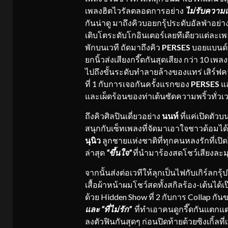
เพลงฮิตไวรัลตลอดการอย่าง
ไม่รับความเ
กันน่าดู มาถึงคิวบอยกรุ้ประดับอัลฟ่าอย่า
เติบโตระดับโกอินเตอร์เลยทีเดียวแต่ละเพ
พักบนเวที ถัดมาถึงคิว
PERSES
บอยแบนด์ท
ยกนิ้วส่งเสียงกรี๊ดกันสุดเสียง กว่า 10 เพล
ไปถึงขั้นระดับทำลายล้างของแทร่ เสิร์ฟคว
ที่ 1 กับการเจอกันครั้งแรกของ
PERSES
แ
และเผ็ดร้อนของท่าเต้นซัดความพริ้วทั่ว
ถึงคิวศิลปินเดี่ยวอย่าง
นนท์
ที่แค่เปิดตัว
สนุกกับเซ็ทเพลงที่จัดมาเอาใจชาวด้อมได้
นุนิว
ลูกชายแห่งชาติที่ทุกคนหลงรักที่เปิ
ล่าสุด
“ขึ้นใจ”
ที่นำมาร้องสดโชว์เสียงละ
จากนั้นส่งต่อเวทีให้ลุกเป็นไฟกับเกิร์ลกรุ้
เสื้อผ้าหน้าผมโชว์สดทั้งสกิลร้อง-เต้นได้
ด้วย Hidden Show ที่ 2 กับการ Collap กัน
และ “ที่ไม่รัก”
ที่ทำเอาคนดูกรี๊ดกันแตกแตน
ลงตัวฟินกันสุดๆ ก่อนปิดท้ายด้วยซิงเกิ้ลที่เ