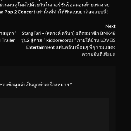
วนคนดูโดดไปด้วยกันในเวอร์ชั่นร็อคตอนท้ายเพลง จบ
a Pop 2 Concert
เท่านั้นที่ทำให้ฟินแบบยกด้อมแบบนี้!
Next
หาสมุทร”
StangTari – (สตางค์ ตริษา) อดีตสมาชิก BNK48
 Trailer
รุ่น2 สู่ค่าย “ kiddorecords ” ภายใต้บ้าน LOVEiS
Entertainment แฟนคลับ เพื่อนๆ พี่ๆ ร่วมแสดง
ความยินดีเพียบ!!
ช่องข้อมูลจำเป็นถูกทำเครื่องหมาย
*