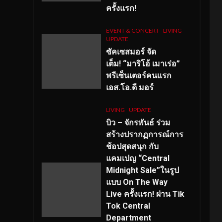
ครั้งแรก!
EVENT & CONCERT
LIVING
UPDATE
ซัคเซสมอร์ จัด
เต็ม
!
“มาริโอ้ เมาเร่อ”
พรีเซ็นเตอร์คนแรก
เอส
.โอ.ดี มอร์
LIVING
UPDATE
บิว – จักรพันธ์ ร่วม
สร้างปรากฏการณ์การ
ช้อปสุดสนุก กับ
แคมเปญ “Central
Midnight Sale”ในรูป
แบบ On The Way
Live ครั้งแรก! ผ่าน Tik
Tok Central
Department