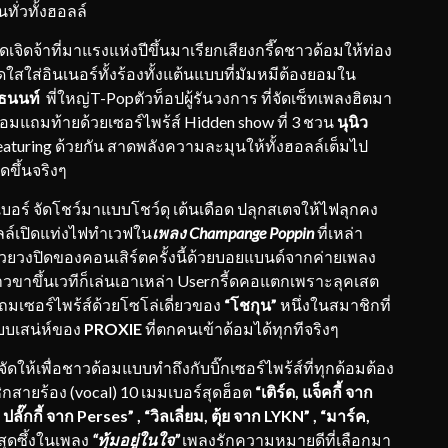
ั่วทั้งฮอลล์
ดเจิดจ้าที่มาแรงแห่งปีขึ้นมาเรียกเสียงกรี๊ดชาวด้อมให้ท่อง
ส่อินเนอร์ทั้งร้องทั้งแต้นแบบที่มัมหมีต้องยอมใน
ธนนท์
พี่ใหญ่T-Popตัวท็อปผู้รันวงการ ที่จัดเซ็ทเพลงฮิตมา
อมแถมท้ายด้วยเซอร์ไพร้ส์ Hidden show ที่ 3 ชวน
นุนิว
eaturing ด้วยกัน สาดพลังความละมุนให้ทั้งฮอลล์เต็มไป
ิดขึ้นจริงๆ
บอร์ จัดโชว์มาแบบโชว์ดุ เต้นเดือด ปลุกสเตจให้ไฟลุกคง
ล์เปิดแท่งไฟทำเวฟใน
เพลง
Champange Poppin
ที่เหล่า
่อด้วยวงปิดของคอนเสิร์ตครั้งนี้ด้วยบอยแบนด์จากค่ายเพลง
ก้าวขาขึ้นเวทีก็เล่นเอาเหล่า Userกรี้ดคอแตกเพราะลุคเสต
ถมเซอร์ไพร้ส์ด้วยโซโล่เดี่ยวของ
“โชกุน”
หนึ่งในสมาชิกที่
แบบเสน่ห์ของ
PROXIE
ที่ตกคนเข้าด้อมได้ทุกทีจริงๆ
จัดให้เพื่อชาวด้อมแบบทำถึงกับบิ๊กเซอร์ไพร้ส์ที่ทุกด้อมต้อง
กสายร้อง (vocal) 10 เมมเบอร์สุดฮ็อต
“เติร์ด
,
แจ็คกี้ จาก
,
ปลั๊กกี้ จาก
Perses” , “
วิลเลี่ยม
,
ตุ้ย จาก
LYKN” , “
มาร์ค
,
สุดซึ้งในเพลง
“ทุ้มอยู่ในใจ”
เพลงรักความหมายดีที่เลือกมา