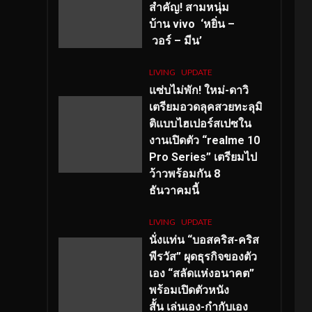
สำคัญ
! สามหนุ่ม
บ้าน vivo ‘หยิ่น –
วอร์ – มีน’
LIVING
UPDATE
แซ่บไม่พัก! ใหม่-ดาวิ
เตรียมอวดลุคสวยทะลุมิ
ติแบบไฮเปอร์สเปซใน
งานเปิดตัว “realme 10
Pro Series” เตรียมไป
ว้าวพร้อมกัน 8
ธันวาคมนี้
LIVING
UPDATE
นั่งแท่น “บอสคริส-คริส
พีรวัส” ผุดธุรกิจของตัว
เอง “สลัดแห่งอนาคต”
พร้อมเปิดตัวหนัง
สั้น เล่นเอง-กำกับเอง