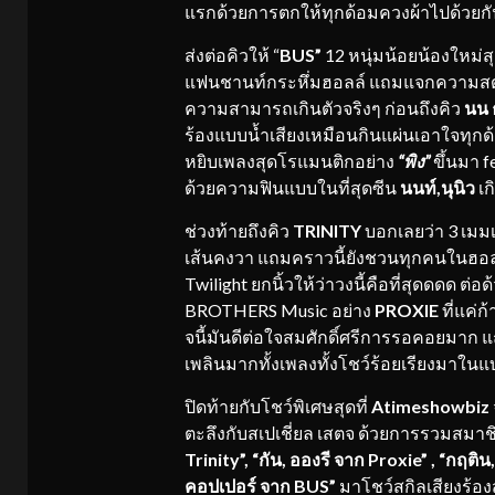
แรกด้วยการตกให้ทุกด้อมควงผ้าไปด้วยกันท
ส่งต่อคิวให้ “
BUS”
12 หนุ่มน้อยน้องใหม่สุ
แฟนชานท์กระหึ่มฮอลล์ แถมแจกความสดใสใ
ความสามารถเกินตัวจริงๆ ก่อนถึงคิว
นน 
ร้องแบบน้ำเสียงเหมือนกินแผ่นเอาใจทุกด้
หยิบเพลงสุดโรแมนติกอย่าง
“พิง”
ขึ้นมา f
ด้วยความฟินแบบในที่สุดซีน
นนท์,นุนิว
เก
ช่วงท้ายถึงคิว
TRINITY
บอกเลยว่า 3 เมมเ
เส้นคงวา แถมคราวนี้ยังชวนทุกคนในฮอล
Twilight ยกนิ้วให้ว่าวงนี้คือที่สุดดดด ต
BROTHERS Music อย่าง
PROXIE
ที่แค่
จนี้มันดีต่อใจสมศักดิ์ศรีการรอคอยมาก แ
เพลินมากทั้งเพลงทั้งโชว์ร้อยเรียงมาใน
ปิดท้ายกับโชว์พิเศษสุดที่
Atimeshowbiz
ตะลึงกับสเปเชี่ยล เสตจ ด้วยการรวมสมาชิ
Trinity”, “
กัน
,
อองรี จาก
Proxie” ,
“
กฤติน
คอปเปอร์ จาก
BUS”
มาโชว์สกิลเสียงร้อง