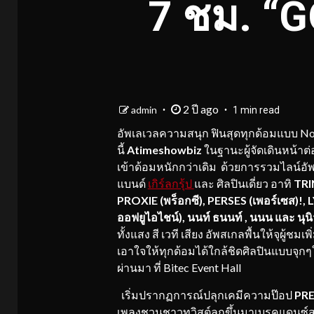
7 ชม. “
2 ปี ago
admin
1 min read
อัพเลเวลความสนุก ฟินสุดทุกด้อมแบบ Non
นี้
Atimeshowbiz
ในฐานะผู้จัดเดินหน้า
เข้าด้อมหนักกว่าเดิม ด้วยการรวมไลน์อัพ
แบนด์
เกิร์ลกรุ้ป
และ ศิลปินเดี่ยว อาทิ
TRIN
PROXIE (พร็อกซี), PERSES (เพอร์เซส)!, 
ออฟยูไอไชน์), นนท์ ธนนท์ , นนน และ นุน
ทั้งแสง สี เวที เสียง อัพสเกลพื้นให้จุผู้ช
เอาใจให้ทุกด้อมได้ใกล้ชิดศิลปินแบบจุกๆใจ
ผ่านมา ที่ Bitec Event Hall
เริ่มปรากฏการณ์ปลุกเคมีความป๊อป
PR
เพลงชวนชาวทวิสต์ลุกขึ้นมาเบรคแดนซ์ส