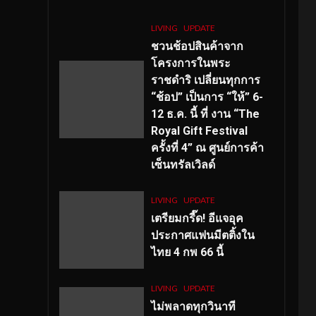
LIVING
UPDATE
ชวนช้อปสินค้าจาก
โครงการในพระ
ราชดำริ เปลี่ยนทุกการ
“ช้อป” เป็นการ “ให้” 6-
12 ธ.ค. นี้ ที่ งาน “The
Royal Gift Festival
ครั้งที่ 4” ณ ศูนย์การค้า
เซ็นทรัลเวิลด์
LIVING
UPDATE
เตรียมกรี๊ด! อีแจอุค
ประกาศแฟนมีตติ้งใน
ไทย 4 กพ 66 นี้
LIVING
UPDATE
ไม่พลาดทุกวินาที