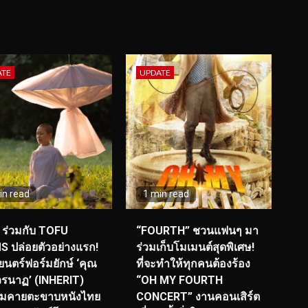
ATE
UPDATE
in read
1 min read
ร่วมกับ TOFU
“FOURTH” ชวนแฟนๆ มา
S ปล่อยตัวอย่างแรก!
ร่วมเก็บโมเมนต์สุดพิเศษ!
นตร์ฟอร์มยักษ์ ‘คุณ
ที่จะทำให้ทุกคนต้องร้อง
รนาฏ’ (INHERIT)
“OH MY FOURTH
ียมคายตะขาบหนังไทย
CONCERT” งานคอนเสิร์ต