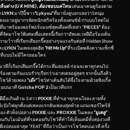
ห็นต่าง (U R MINE) , ต้องชอบแค่ไหน
เล่นเอาคนดูร้องตาม
ง
LYKN
มาปีนี้ชาว
“Lykyou”
ที่มานั่งดูบอกเลยว่า5หนุ่ม
ลงเอาอยู่มากๆจัดหนักสกิลร้องทั้งแดนซ์ฉ่ำ!!แบบโหดไม่
ี่มาพร้อมเพอร์ฟอร์แมนซ์สุดเดือดที่เหล่า “
PIECES”
ต้อง
งที่จัดมาโชว์พิเศษเพื่อเสตจนี้เรียกว่าอัพเลเวลฝีมือร้องเต้น
ามว้าวที่เรียกเสียงกรี๊ดอย่างรุนแรงกันต่อที่ Hidden Show
ละ
LYKN
ในเพลงสุดฮิต
“Hit Me Up”
ที่ระเบิดพลังความเซ็กซี่
เวทีแบบไม่มีใครยอมใคร
บนเวทีก็เรียกเสียงกรี๊ดได้กระหึ่มฮอลล์ ก่อนจะพาทุกคนไป
ร้องตามกันแบบรัวๆเรียกว่าเอาสเตจอยู่สุดๆ จากนั้นถึงคิว
ดโชว์ด้วยเพลง
“เอ๊ะ”
โชว์ท่าเต้นสับได้จึ้งใจ ตามด้วยซิงเกิ้ล
มุนบนเวที
Gotcha POP
2
เป็นเวทีแรก
ปฝีมือเกินต้าน 3 สาว
PIXXIE
ที่ทำเอาทุกคนใจละลายทั้ง
เป๊ะปังไฟลุกตั้งแต่เพลงแรกยันเพลงสุดท้าย แถมเซอร์ไพร้ส์
ของ ตัวท็อปอย่าง
PIXXIE
และ
PROXXIE
ในเพลง
“มูเตลู”
กับโมเม้นท์ที่รอคอยกับโชว์ที่ทำให้เห็นเคมีทั้งสองวงที่
พิ่งปล่อยล่าสุด
“
FEAT”
ที่ถือว่าเป็นการโชว์สดบนเวที ครั้ง