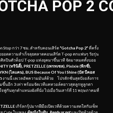
GOTCHA POP 2 
 Stop กว่า 7 ชม. สำหรับคอนเสิร์ต
“
Gotcha Pop 2”
ที่ครั้ง
ต่อยอดความสำเร็จลุยตลาดคอนเสิร์ต T-pop ตกแฟนๆ วัยรุ่น
ศิลปินตัวท็อป T-pop แห่งยุคมาขึ้นเวที จัดมาหมดทั้งบอย
ITY (ทรินิตี้), PRETZELLE (เพรทเซล), Pixixie (พิกซี่),
LYKN (ไลแคน), BUS Because Of You I Shine (บัส บีคอส
ิว
งานนี้ เลเวลอัพความมันส์ด้วย โปรดักชั่นสุดปังอลังการ
มเพิ่มขึ้นอีก 3 เท่า พร้อมจัดเวทีแคทวอล์คยาวสุดลูกหูลูกตา
ฟูกันทุกตำแหน่งผังที่นั่ง ไปเมื่อวันเสาร์ที่ 11 พฤษภาคมที่
ETZELLE
เกิร์ลกรุ้ปมากฝีมือเปิดเวทีด้วยความสดใสกับเซ็ท
ุด Cute ในเพลง
ผู้หญิงในฝัน , Ready or not
และปิดท้ายด้วย