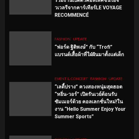
ร่วมงานเปิดตัวคอลเลคชั่นไฮจิ
วเวลรีจากคาร์เทียร์LE VOYAGE
RECOMMENCÉ
FASHION
UPDATE
“ฟอร์ด ฐิติพงษ์” กับ “Trofi”
แบรนด์เสื้อผ้าที่ใฝ่ฝันมาตั้งแต่เด็ก
EVENT & CONCERT
FASHION
UPDATE
“เลดี้ปราง” ควงสองหนุ่มสุดฮอต
“หยิ่น-วอร์” เปิดรันเวย์ต้อนรับ
ซัมเมอร์ด้วย คอลเลกชั่นใหม่!ใน
งาน “Hello Summer Enjoy Your
Summer Sports”