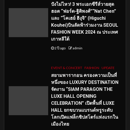
ปังไม่ไหว! 3 พระเอกซีรีส์วายสุด
ฮอต “ฟอร์ด-ฐิติพงศ์”“Nat Chen”
และ “โคเฮย์ ฮิงุจิ” (Higuchi
Kouhei)บินลัดฟ้าร่วมงาน SEOUL
FASHION WEEK 2024 ณ ประเทศ
เกาหลีใต้
2 ปี ago
admin
EVENT & CONCERT
FASHION
UPDATE
สยามพารากอน ครองความเป็นที่
หนึ่งของ LUXURY DESTINATION
จัดงาน “SIAM PARAGON THE
LUXE HALL OPENING
CELEBRATION” เปิดพื้นที่ LUXE
HALL ยกขบวนแบรนด์หรูระดับ
โลกเปิดแฟล็กชิปสโตร์แห่งแรกใน
เมืองไทย