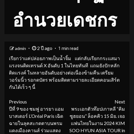
อำนวยเดชกร
2 ปี ago
admin
1 min read
เรียกว่าเเค่ปล่อยภาพเป็นน้ำจิ้ม เเต่กลับเรียกกระเเสมา
แรงจนติดเทรนด์ X อันดับ 1 ในไทยทันที เเถมยังปักหลัก
ติดเเรงค์ ในหลายอันดับอย่างต่อเนื่องข้ามคืน เตรียม
วอร์มนิ้ว รอกดบัตร พร้อมติดตามรายละเอียดคอนเสิร์ต
กันได้เร็ว ๆ นี้
Continue
Previous
Next
ปีที่ 9 ของ ชมพู่ อารยา แอม
พระเอกตัวท๊อปเกาหลี “คิม
Reading
บาสเดอร์ L’Oréal Paris เฉิด
ซูฮยอน” ล็อคคิว 15 มิย. เจอ
ฉายในลุคสะกดตาบนพรม
แฟนไทยในงาน 2024 KIM
แดงเมืองคานส์ ร่วมแสดง
SOO HYUN ASIA TOUR in