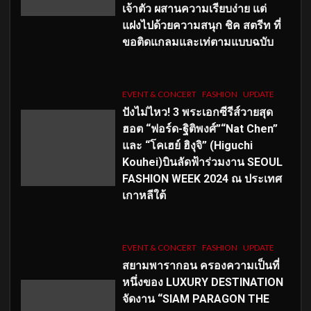
เจ้าตัว ผสานความเรียบง่าย แต่
แฝงไปด้วยความสนุก ชิค สตรีท ที่
ขอติดแกลมและเท่ตามแบบฉบับ
EVENT & CONCERT
FASHION
UPDATE
ปังไม่ไหว! 3 พระเอกซีรีส์วายสุด
ฮอต “ฟอร์ด-ฐิติพงศ์”“Nat Chen”
และ “โคเฮย์ ฮิงุจิ” (Higuchi
Kouhei)บินลัดฟ้าร่วมงาน SEOUL
FASHION WEEK 2024 ณ ประเทศ
เกาหลีใต้
EVENT & CONCERT
FASHION
UPDATE
สยามพารากอน ครองความเป็นที่
หนึ่งของ LUXURY DESTINATION
จัดงาน “SIAM PARAGON THE