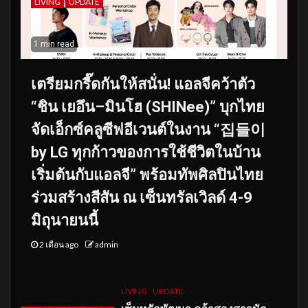
LIVING
UPDATE
1 min read
เตรียมกรี๊ดกันให้สนั่น! แอลจีคว้าตัว
“ชิน เยอึน–มินโฮ (SHINee)” บุกไทย
จัดเอ็กซ์คลูซีฟอีเวนต์ในงาน “집들이
by LG ทุกก้าวของการใช้ชีวิตในบ้าน
เริ่มต้นกับแอลจี” พร้อมทัพศิลปินไทย
ร่วมสร้างสีสัน ณ เซ็นทรัลเวิลด์ 4-9
มิถุนายนนี้
2 เดือน ago
admin
LIVING
UPDATE