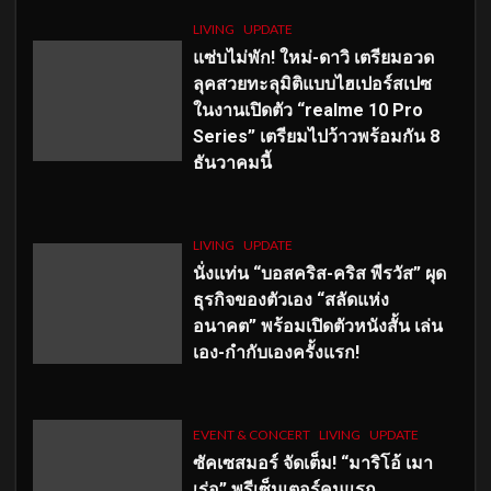
LIVING
UPDATE
แซ่บไม่พัก! ใหม่-ดาวิ เตรียมอวด
ลุคสวยทะลุมิติแบบไฮเปอร์สเปซ
ในงานเปิดตัว “realme 10 Pro
Series” เตรียมไปว้าวพร้อมกัน 8
ธันวาคมนี้
LIVING
UPDATE
นั่งแท่น “บอสคริส-คริส พีรวัส” ผุด
ธุรกิจของตัวเอง “สลัดแห่ง
อนาคต” พร้อมเปิดตัวหนังสั้น เล่น
เอง-กำกับเองครั้งแรก!
EVENT & CONCERT
LIVING
UPDATE
ซัคเซสมอร์ จัดเต็ม
!
“มาริโอ้ เมา
เร่อ” พรีเซ็นเตอร์คนแรก