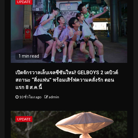
UPDATE
1 min read
เปิดจักรวาลเล็บเจลซีซันใหม่! GELBOYS 2 เดบิวต์
สถานะ “ติ่งแฟน” พร้อมเสิร์ฟความคลั่งรัก ตอน
แรก 8 ส.ค.นี้
10 ชั่วโมง ago
admin
UPDATE