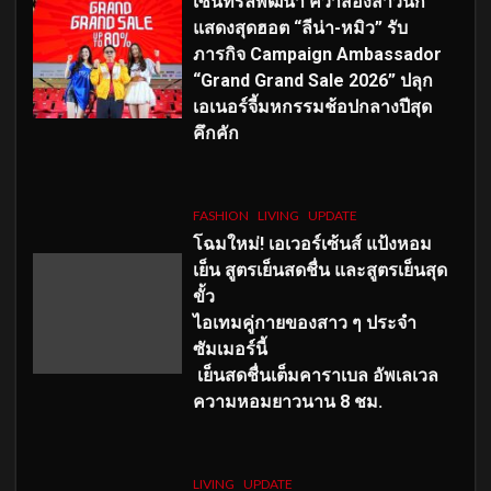
เซ็นทรัลพัฒนา คว้าสองสาวนัก
แสดงสุดฮอต “ลีน่า-หมิว” รับ
ภารกิจ Campaign Ambassador
“Grand Grand Sale 2026” ปลุก
เอเนอร์จี้มหกรรมช้อปกลางปีสุด
คึกคัก
FASHION
LIVING
UPDATE
โฉมใหม่
! เอเวอร์เซ้นส์ แป้งหอม
เย็น สูตรเย็นสดชื่น และสูตรเย็นสุด
ขั้ว
ไอเทมคู่กายของสาว ๆ ประจำ
ซัมเมอร์นี้
เย็นสดชื่นเต็มคาราเบล อัพเลเวล
ความหอมยาวนาน
8
ชม.
LIVING
UPDATE