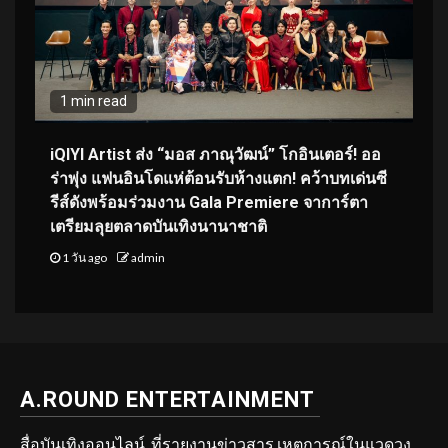
1 min read
iQIYI Artist ส่ง “มอส ภาณุวัฒน์” โกอินเตอร์! ออ
ร่าพุ่ง แฟนอินโดแห่ต้อนรับห้างแตก! คว้าบทเด่นซี
รีส์ดังพร้อมร่วมงาน Gala Premiere จาการ์ตา
เตรียมลุยตลาดบันเทิงนานาชาติ
1 วัน ago
admin
A.ROUND ENTERTAINMENT
สื่อบันเทิงออนไลน์ ที่รายงานข่าวสาร เหตุการณ์ในแวดวง