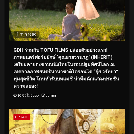
1 min read
GDH ร่วมกับ TOFU FILMS ปล่อยตัวอย่างแรก!
ภาพยนตร์ฟอร์มยักษ์ ‘คุณยายวรนาฏ’ (INHERIT)
เตรียมคายตะขาบหนังไทยในรอบปฐมทัศน์โลก ณ
เทศกาลภาพยนตร์นานาชาติโตรอนโต “จุ๋ย วรัทยา”
ทุ่มสุดชีวิต โกนหัวรับบทแม่ชี นำทีมนักแสดงประชัน
ความสยอง!
10 ชั่วโมง ago
admin
UPDATE