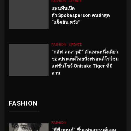
FASHION
UPDATE
แพนทีนเปิด
ตัว
Spokesperson คนล่าสุด
“แจ็คสัน หวัง”
FASHION
UPDATE
“กลัฟ-คณาวุฒิ” ตัวแทนหนึ่งเดียว
ของประเทศไทยนั่งฟรอนต์โรว์ชม
แฟชั่นโชว์ Onisuka Tiger ที่มิ
ลาน
FASHION
FASHION
“พีพี กฤษฏ์” ขึ้นแท่นแบรนด์แอม