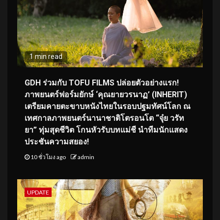
1 min read
GDH ร่วมกับ TOFU FILMS ปล่อยตัวอย่างแรก!
ภาพยนตร์ฟอร์มยักษ์ ‘คุณยายวรนาฏ’ (INHERIT)
เตรียมคายตะขาบหนังไทยในรอบปฐมทัศน์โลก ณ
เทศกาลภาพยนตร์นานาชาติโตรอนโต “จุ๋ย วรัท
ยา” ทุ่มสุดชีวิต โกนหัวรับบทแม่ชี นำทีมนักแสดง
ประชันความสยอง!
10 ชั่วโมง ago
admin
UPDATE