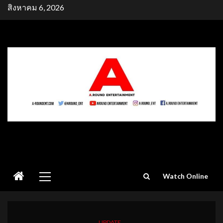
Skip
สิงหาคม 6, 2026
to
content
Primary
Watch Online
Menu
UPDATE