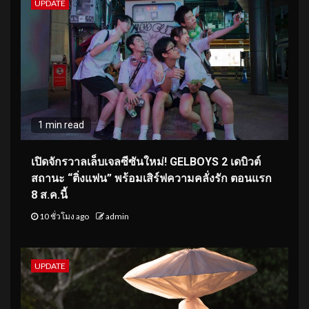
UPDATE
1 min read
เปิดจักรวาลเล็บเจลซีซันใหม่! GELBOYS 2 เดบิวต์
สถานะ “ติ่งแฟน” พร้อมเสิร์ฟความคลั่งรัก ตอนแรก
8 ส.ค.นี้
10 ชั่วโมง ago
admin
UPDATE