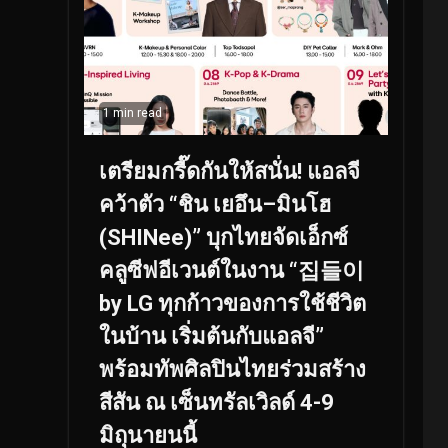
1 min read
เตรียมกรี๊ดกันให้สนั่น! แอลจี
คว้าตัว “ชิน เยอึน–มินโฮ
(SHINee)” บุกไทยจัดเอ็กซ์
คลูซีฟอีเวนต์ในงาน “집들이
by LG ทุกก้าวของการใช้ชีวิต
ในบ้าน เริ่มต้นกับแอลจี”
พร้อมทัพศิลปินไทยร่วมสร้าง
สีสัน ณ เซ็นทรัลเวิลด์ 4-9
มิถุนายนนี้