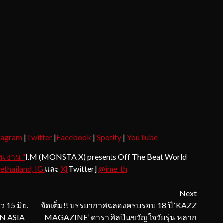
tagram
|
Twitter
|
Facebook
|
Spotify
|
YouTube
น งาน “
I.M (MONSTA X) presents Off The Beat World
thailand, IG
และ
X[
Twitter]
@ime_th
Next
 15 มิย.
จัดเต็ม!! บรรยากาศฉลองครบรอบ 18 ปี ‘KAZZ
N ASIA
MAGAZINE’ ดารา ศิลปินขวัญใจวัยรุ่น หลาก