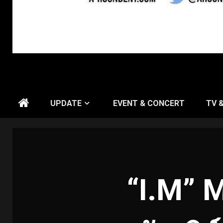
UPDATE
EVENT & CONCERT
TV 
“I.M” 