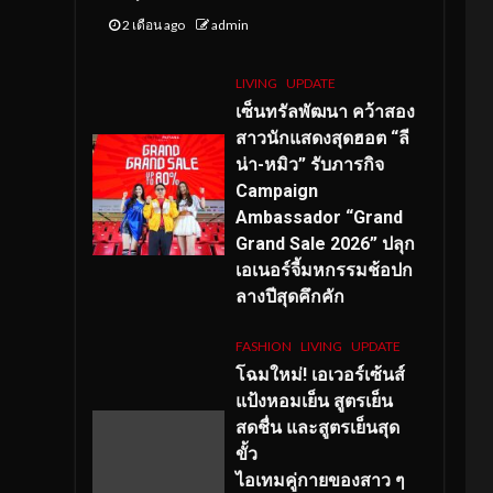
2 เดือน ago
admin
LIVING
UPDATE
เซ็นทรัลพัฒนา คว้าสอง
สาวนักแสดงสุดฮอต “ลี
น่า-หมิว” รับภารกิจ
Campaign
Ambassador “Grand
Grand Sale 2026” ปลุก
เอเนอร์จี้มหกรรมช้อปก
ลางปีสุดคึกคัก
FASHION
LIVING
UPDATE
โฉมใหม่
! เอเวอร์เซ้นส์
แป้งหอมเย็น สูตรเย็น
สดชื่น และสูตรเย็นสุด
ขั้ว
ไอเทมคู่กายของสาว ๆ