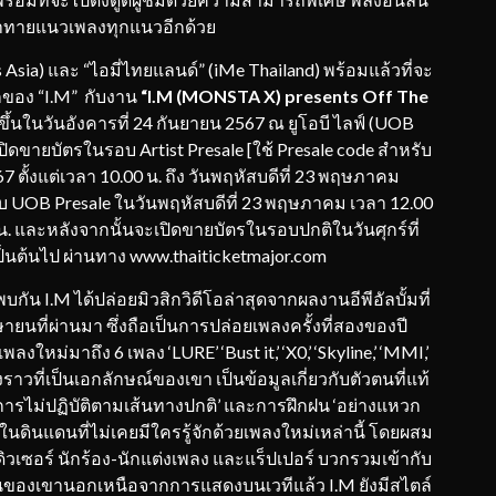
ท้าทายแนวเพลงทุกแนวอีกด้วย
ents Asia) และ “ไอมี่ไทยแลนด์” (iMe Thailand) พร้อมแล้วที่จะ
รกของ “I.M” กับงาน
“I.M (MONSTA X) presents Off The
ขึ้นในวันอังคารที่ 24 กันยายน 2567 ณ ยูโอบี ไลฟ์ (UOB
ปิดขายบัตรในรอบ Artist Presale [ใช้ Presale code สำหรับ
7 ตั้งแต่เวลา 10.00 น. ถึง วันพฤหัสบดีที่ 23 พฤษภาคม
บ UOB Presale ในวันพฤหัสบดีที่ 23 พฤษภาคม เวลา 12.00
0 น. และหลังจากนั้นจะเปิดขายบัตรในรอบปกติในวันศุกร์ที่
ป็นต้นไป ผ่านทาง www.thaiticketmajor.com
กัน I.M ได้ปล่อยมิวสิกวิดีโอล่าสุดจากผลงานอีพีอัลบั้มที่
ษายนที่ผ่านมา ซึ่งถือเป็นการปล่อยเพลงครั้งที่สองของปี
งใหม่มาถึง 6 เพลง ‘LURE’ ‘Bust it,’ ‘X0,’ ‘Skyline,’ ‘MMI,’
วที่เป็นเอกลักษณ์ของเขา เป็นข้อมูลเกี่ยวกับตัวตนที่แท้
การไม่ปฏิบัติตามเส้นทางปกติ’ และการฝึกฝน ‘อย่างแหวก
ปในดินแดนที่ไม่เคยมีใครรู้จักด้วยเพลงใหม่เหล่านี้ โดยผสม
ร์ นักร้อง-นักแต่งเพลง และแร็ปเปอร์ บวกรวมเข้ากับ
่นของเขานอกเหนือจากการแสดงบนเวทีแล้ว I.M ยังมีสไตล์