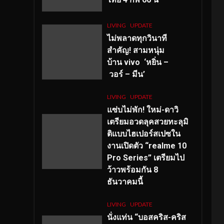
LIVING
UPDATE
ไม่พลาดทุกวินาที
สำคัญ
! สามหนุ่ม
บ้าน vivo ‘หยิ่น –
วอร์ – มีน’
LIVING
UPDATE
แซ่บไม่พัก! ใหม่-ดาวิ
เตรียมอวดลุคสวยทะลุมิ
ติแบบไฮเปอร์สเปซใน
งานเปิดตัว “realme 10
Pro Series” เตรียมไป
ว้าวพร้อมกัน 8
ธันวาคมนี้
LIVING
UPDATE
นั่งแท่น “บอสคริส-คริส