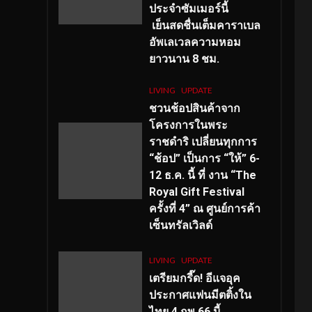
ประจำซัมเมอร์นี้
เย็นสดชื่นเต็มคาราเบล
อัพเลเวลความหอม
ยาวนาน
8
ชม.
LIVING
UPDATE
ชวนช้อปสินค้าจาก
โครงการในพระ
ราชดำริ เปลี่ยนทุกการ
“ช้อป” เป็นการ “ให้” 6-
12 ธ.ค. นี้ ที่ งาน “The
Royal Gift Festival
ครั้งที่ 4” ณ ศูนย์การค้า
เซ็นทรัลเวิลด์
LIVING
UPDATE
เตรียมกรี๊ด! อีแจอุค
ประกาศแฟนมีตติ้งใน
ไทย 4 กพ 66 นี้