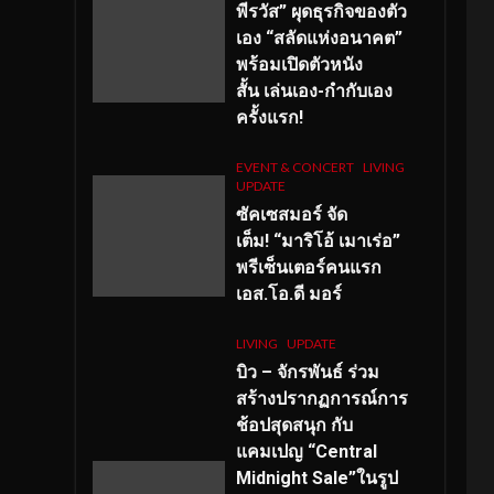
พีรวัส” ผุดธุรกิจของตัว
เอง “สลัดแห่งอนาคต”
พร้อมเปิดตัวหนัง
สั้น เล่นเอง-กำกับเอง
ครั้งแรก!
EVENT & CONCERT
LIVING
UPDATE
ซัคเซสมอร์ จัด
เต็ม
!
“มาริโอ้ เมาเร่อ”
พรีเซ็นเตอร์คนแรก
เอส
.โอ.ดี มอร์
LIVING
UPDATE
บิว – จักรพันธ์ ร่วม
สร้างปรากฏการณ์การ
ช้อปสุดสนุก กับ
แคมเปญ “Central
Midnight Sale”ในรูป