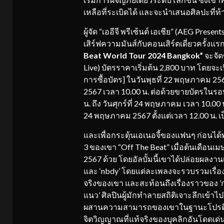
เหลือที่ระเบิดได้ และจะนำเสนอศิลปะที่
ผู้จัด “เออีจี พรีเซ้นต์ เอเชีย” (AEG Pres
เสิร์ฟความมันส์กับคอนเสิร์ตเดี่ยวครั้งแ
Beat World Tour 2024 Bangkok”
จะจัด
Live) บัตรราคาเริ่มต้น 2,800 บาท โดยจะเ
การซื้อบัตร] ในวันพุธที่ 22 พฤษภาคม 256
2567 เวลา 10.00 น. ต่อด้วยขายบัตรในรอ
น. ถึง วันศุกร์ที่ 24 พฤษภาคม เวลา 10.0
24 พฤษภาคม 2567 ตั้งแต่เวลา 12.00 น. เ
และเพื่อกระตุ้นเอเนอจี้ของแฟนๆ ก่อนได้พบ
3 ของเขา “Off The Beat” เมื่อต้นเดือนเม
2567 ด้วย โดยอัลบั้มนี้เขาได้ปล่อยผลงานเพล
และ ‘nbdy’ โดยแต่ละเพลงจะรวบรวมเรื่องรา
จริงของเขา และสะท้อนถึงเรื่องราวของ ’
แนว’ ศิลปินผู้มักทำลายสถิติเจาะลึกเข้าไ
ผสานความสามารถของเขาในฐานะโปรดิวเซอ
จิตวิญญาณที่แท้จริงของบุคลิกอันโดดเด