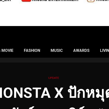
& MOVIE
FASHION
MUSIC
AWARDS
LIVI
UPDATE
MONSTA X ปักหม