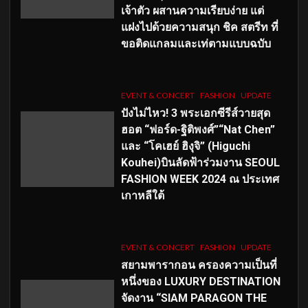
เจ้าตัว ผสานความเรียบง่าย แต่
แฝงไปด้วยความสนุก ชิค สตรีท ที่
ขอติดแกลมและเท่ตามแบบฉบับ
EVENT & CONCERT
FASHION
UPDATE
ปังไม่ไหว! 3 พระเอกซีรีส์วายสุด
ฮอต “ฟอร์ด-ฐิติพงศ์”“Nat Chen”
และ “โคเฮย์ ฮิงุจิ” (Higuchi
Kouhei)บินลัดฟ้าร่วมงาน SEOUL
FASHION WEEK 2024 ณ ประเทศ
เกาหลีใต้
EVENT & CONCERT
FASHION
UPDATE
สยามพารากอน ครองความเป็นที่
หนึ่งของ LUXURY DESTINATION
จัดงาน “SIAM PARAGON THE