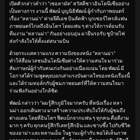
เปิดตัวกล่าวคำว่า “เซอลามัต” สวัสดีชาวอินโดนีเซียอย่าง
เป็นทางการ งานนี้ พัฒน์​ บุญนิธิพัฒน์ ผู้กำกับภาพยนตร์​
เรื่อง “หลานม่า” ค่ายจีดีเอช บินลัดฟ้า บุกเซอร์ไพรส์แฟน
ภาพยนตร์ไกลถึงอินโดฯ โดยเเฟน ๆ ต่างให้การต้อนรับ
ทีมงาน “หลานม่า” กันอย่างอบอุ่น มายืนรอรับ ชูป้ายไฟ
ส่งกำลังใจให้ตั้งแต่สนามบิน
ด้วยกระเเสความเเรง ความปังของหนัง “หลานม่า”
ทำให้สื่อมวลชนอินโดนีเซียต่างให้ความสนใจ มาร่วม
สัมภาษณ์ผู้กำกับคนเก่งกันอย่างเนืองเเน่น โดย พัฒน์ มี
โอกาสได้ร่วมพูดคุยบอกเล่าเเรงบันดาลใจของหนังเรื่องนี้
และได้ร่วมทอล์กกับผู้ชมภาพยนตร์ที่ให้ความสนใจมา
ร่วมฟังกันอย่างใกล้ชิด
พัฒน์ กล่าวว่า “ผมรู้สึกภูมิใจมากครับ ที่หนังเรื่อง หลา
นม่า ออกเดินทาง มาสร้างความประทับใจให้กับผู้ชมถึง
ต่างเเดน โดยที่อินโดฯ ฟีดเเบ็กจากเเฟน ๆ ทุกคน คือดีงาม
มาก ๆ ครับ ทุกคนรู้สึกรีเลทรู้สึกอิน และซาบซึ้ง ไปกับชีวิต
ของอาม่า เเละหลานเอ็ม ในฐานะผู้กำกับ พอได้เห็นภาพ