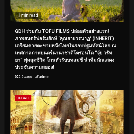
1 min read
GDH ร่วมกับ TOFU FILMS ปล่อยตัวอย่างแรก!
ภาพยนตร์ฟอร์มยักษ์ ‘คุณยายวรนาฏ’ (INHERIT)
เตรียมคายตะขาบหนังไทยในรอบปฐมทัศน์โลก ณ
เทศกาลภาพยนตร์นานาชาติโตรอนโต “จุ๋ย วรัท
ยา” ทุ่มสุดชีวิต โกนหัวรับบทแม่ชี นำทีมนักแสดง
ประชันความสยอง!
2 วัน ago
admin
UPDATE