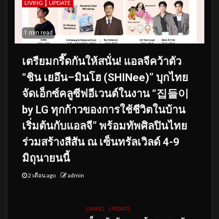
LIVING
UPDATE
1 min read
เตรียมกรี๊ดกันให้สนั่น! แอลจีคว้าตัว
“ชิน เยอึน–มินโฮ (SHINee)” บุกไทย
จัดเอ็กซ์คลูซีฟอีเวนต์ในงาน “집들이
by LG ทุกก้าวของการใช้ชีวิตในบ้าน
เริ่มต้นกับแอลจี” พร้อมทัพศิลปินไทย
ร่วมสร้างสีสัน ณ เซ็นทรัลเวิลด์ 4-9
มิถุนายนนี้
2 เดือน ago
admin
LIVING
UPDATE