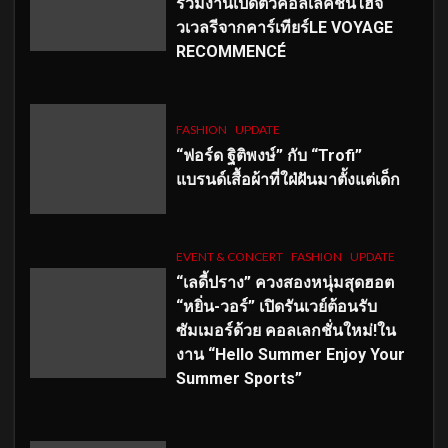
ร่วมงานเปิดตัวคอลเลคชั่นไฮจิ
วเวลรีจากคาร์เทียร์LE VOYAGE
RECOMMENCÉ
FASHION
UPDATE
“ฟอร์ด ฐิติพงษ์” กับ “Trofi”
แบรนด์เสื้อผ้าที่ใฝ่ฝันมาตั้งแต่เด็ก
EVENT & CONCERT
FASHION
UPDATE
“เลดี้ปราง” ควงสองหนุ่มสุดฮอต
“หยิ่น-วอร์” เปิดรันเวย์ต้อนรับ
ซัมเมอร์ด้วย คอลเลกชั่นใหม่!ใน
งาน “Hello Summer Enjoy Your
Summer Sports”