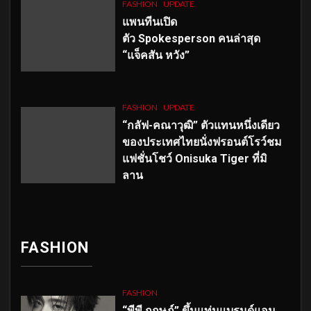
FASHION
UPDATE
แพนทีนเปิด
ตัว
Spokesperson คนล่าสุด
“แจ็คสัน หวัง”
FASHION
UPDATE
“กลัฟ-คณาวุฒิ” ตัวแทนหนึ่งเดียว
ของประเทศไทยนั่งฟรอนต์โรว์ชม
แฟชั่นโชว์ Onisuka Tiger ที่มิ
ลาน
FASHION
FASHION
“พีพี กฤษฏ์” ขึ้นแท่นแบรนด์แอม