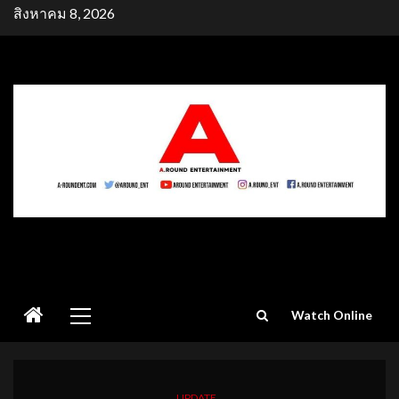
Skip
สิงหาคม 8, 2026
to
content
Primary
Watch Online
Menu
UPDATE