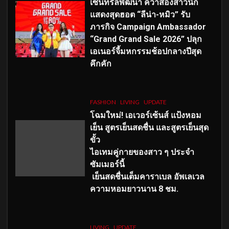
เซ็นทรัลพัฒนา คว้าสองสาวนัก
แสดงสุดฮอต “ลีน่า-หมิว” รับ
ภารกิจ Campaign Ambassador
“Grand Grand Sale 2026” ปลุก
เอเนอร์จี้มหกรรมช้อปกลางปีสุด
คึกคัก
FASHION
LIVING
UPDATE
โฉมใหม่
! เอเวอร์เซ้นส์ แป้งหอม
เย็น สูตรเย็นสดชื่น และสูตรเย็นสุด
ขั้ว
ไอเทมคู่กายของสาว ๆ ประจำ
ซัมเมอร์นี้
เย็นสดชื่นเต็มคาราเบล อัพเลเวล
ความหอมยาวนาน
8
ชม.
LIVING
UPDATE