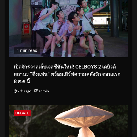
1 min read
เปิดจักรวาลเล็บเจลซีซันใหม่! GELBOYS 2 เดบิวต์
สถานะ “ติ่งแฟน” พร้อมเสิร์ฟความคลั่งรัก ตอนแรก
8 ส.ค.นี้
2 วัน ago
admin
UPDATE