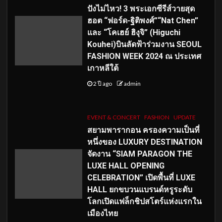
ปังไม่ไหว! 3 พระเอกซีรีส์วายสุด
ฮอต “ฟอร์ด-ฐิติพงศ์”“Nat Chen”
และ “โคเฮย์ ฮิงุจิ” (Higuchi
Kouhei)บินลัดฟ้าร่วมงาน SEOUL
FASHION WEEK 2024 ณ ประเทศ
เกาหลีใต้
2 ปี ago
admin
EVENT & CONCERT
FASHION
UPDATE
สยามพารากอน ครองความเป็นที่
หนึ่งของ LUXURY DESTINATION
จัดงาน “SIAM PARAGON THE
LUXE HALL OPENING
CELEBRATION” เปิดพื้นที่ LUXE
HALL ยกขบวนแบรนด์หรูระดับ
โลกเปิดแฟล็กชิปสโตร์แห่งแรกใน
เมืองไทย