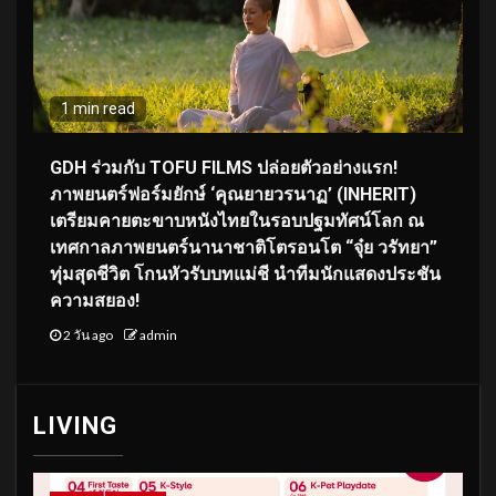
1 min read
GDH ร่วมกับ TOFU FILMS ปล่อยตัวอย่างแรก!
ภาพยนตร์ฟอร์มยักษ์ ‘คุณยายวรนาฏ’ (INHERIT)
เตรียมคายตะขาบหนังไทยในรอบปฐมทัศน์โลก ณ
เทศกาลภาพยนตร์นานาชาติโตรอนโต “จุ๋ย วรัทยา”
ทุ่มสุดชีวิต โกนหัวรับบทแม่ชี นำทีมนักแสดงประชัน
ความสยอง!
2 วัน ago
admin
LIVING