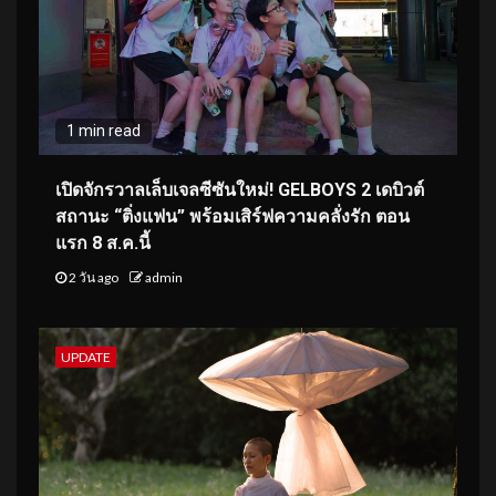
1 min read
เปิดจักรวาลเล็บเจลซีซันใหม่! GELBOYS 2 เดบิวต์
สถานะ “ติ่งแฟน” พร้อมเสิร์ฟความคลั่งรัก ตอน
แรก 8 ส.ค.นี้
2 วัน ago
admin
UPDATE