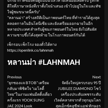
บรรยากาศของคนดูเเบบนี้ เเล้วหายเหนื่อยเลยครับ รู้สึกที่
ดีใจที่ภาษาหนังที่เราตั้งใจนำเสนอ เข้าไปอยู่ในใจ เเละทัช
ใจผู้ชมขนาดนี้ครับ“
”หลานม่า“ สร้างสถิติเป็นภาพยนตร์ไทย ที่ทำรายได้สูงสุด
ตลอดกาลในอินโดนีเซีย และยังเตรียมออกฉายในอีก
หลายประเทศ สำหรับผู้ชมภาพยนตร์ในไทย ยังไปสัมผัส
ความซาบซึ้งโค้งสุดท้าย ในโรงภาพยนตร์กันได้
เช็กรอบ เช็กโรง จองตั๋วได้ทาง
https://openlink.co/lahnmah
หลานม่า #LAHNMAH
Continue
Previous
Next
“ยุกซองแจ BTOB” เตรียม
จัดยิ่งใหญ่ครบรอบ 95 ปี
Reading
กลับมาพิชิตใจ “เมโลดี้
JUBILEE DIAMOND โชว์
ไทย”ในงานแฟนมีตติ้งเดี่ยว
เครื่องประดับเพชรระดับ
ครั้งแรก YOOK SUNG
เวิลด์คลาสจากทั่วทุกมุมโลก
JAE 2024 Look
สุดเอ็กซ์คลูซีฟ แอฟ ทักษอร