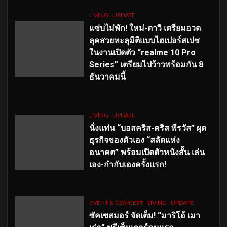
LIVING
UPDATE
แซ่บไม่พัก! ใหม่-ดาวิ เตรียมอวด
ลุคสวยทะลุมิติแบบไฮเปอร์สเปซ
ในงานเปิดตัว “realme 10 Pro
Series” เตรียมไปว้าวพร้อมกัน 8
ธันวาคมนี้
LIVING
UPDATE
นั่งแท่น “บอสคริส-คริส พีรวัส” ผุด
ธุรกิจของตัวเอง “สลัดแห่ง
อนาคต” พร้อมเปิดตัวหนังสั้น เล่น
เอง-กำกับเองครั้งแรก!
EVENT & CONCERT
LIVING
UPDATE
ซัคเซสมอร์ จัดเต็ม
!
“มาริโอ้ เมา