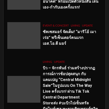
อนาคต” พร้อมเปิดตัวหนังสั้น เล่น
เอง-กำกับเองครั้งแรก!
EVENT & CONCERT
LIVING
UPDATE
ซัคเซสมอร์ จัดเต็ม
!
“มาริโอ้ เมา
เร่อ” พรีเซ็นเตอร์คนแรก
เอส
.โอ.ดี มอร์
LIVING
UPDATE
บิว – จักรพันธ์ ร่วมสร้างปรากฏ
การณ์การช้อปสุดสนุก กับ
แคมเปญ “Central Midnight
Sale”ในรูปแบบ On The Way
Live ครั้งแรก! ผ่าน Tik Tok
Central Department
Storeส่ง #บะบิวไปเซ็นทรัล
มิดไนท์เซล ทะยานติดเทรนด์ทวิต