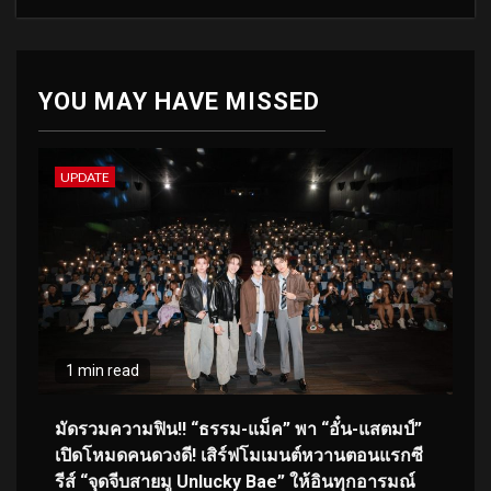
YOU MAY HAVE MISSED
UPDATE
1 min read
มัดรวมความฟิน!! “ธรรม-แม็ค” พา “อั๋น-แสตมป์”
เปิดโหมดคนดวงดี! เสิร์ฟโมเมนต์หวานตอนแรกซี
รีส์ “จุดจีบสายมู Unlucky Bae” ให้อินทุกอารมณ์