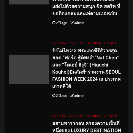
แฝงไปด้วยความสนุก ชิค สตรีท ที่
ขอติดแกลมและเท่ตามแบบฉบับ
2 ปี ago
admin
EVENT & CONCERT
FASHION
UPDATE
ปังไม่ไหว! 3 พระเอกซีรีส์วายสุด
ฮอต “ฟอร์ด-ฐิติพงศ์”“Nat Chen”
และ “โคเฮย์ ฮิงุจิ” (Higuchi
Kouhei)บินลัดฟ้าร่วมงาน SEOUL
FASHION WEEK 2024 ณ ประเทศ
เกาหลีใต้
2 ปี ago
admin
EVENT & CONCERT
FASHION
UPDATE
สยามพารากอน ครองความเป็นที่
หนึ่งของ LUXURY DESTINATION