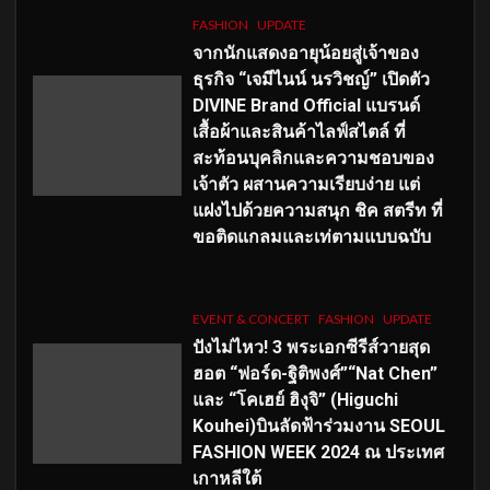
FASHION
UPDATE
จากนักแสดงอายุน้อยสู่เจ้าของ
ธุรกิจ “เจมีไนน์ นรวิชญ์” เปิดตัว
DIVINE Brand Official แบรนด์
เสื้อผ้าและสินค้าไลฟ์สไตล์ ที่
สะท้อนบุคลิกและความชอบของ
เจ้าตัว ผสานความเรียบง่าย แต่
แฝงไปด้วยความสนุก ชิค สตรีท ที่
ขอติดแกลมและเท่ตามแบบฉบับ
EVENT & CONCERT
FASHION
UPDATE
ปังไม่ไหว! 3 พระเอกซีรีส์วายสุด
ฮอต “ฟอร์ด-ฐิติพงศ์”“Nat Chen”
และ “โคเฮย์ ฮิงุจิ” (Higuchi
Kouhei)บินลัดฟ้าร่วมงาน SEOUL
FASHION WEEK 2024 ณ ประเทศ
เกาหลีใต้