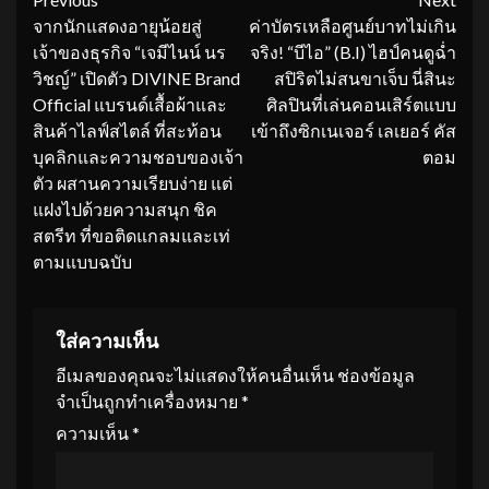
Continue
จากนักแสดงอายุน้อยสู่
ค่าบัตรเหลือศูนย์บาทไม่เกิน
Reading
เจ้าของธุรกิจ “เจมีไนน์ นร
จริง! “บีไอ” (B.I) ไฮป์คนดูฉ่ำ
วิชญ์” เปิดตัว DIVINE Brand
สปิริตไม่สนขาเจ็บ นี่สินะ
Official แบรนด์เสื้อผ้าและ
ศิลปินที่เล่นคอนเสิร์ตแบบ
สินค้าไลฟ์สไตล์ ที่สะท้อน
เข้าถึงซิกเนเจอร์ เลเยอร์ คัส
บุคลิกและความชอบของเจ้า
ตอม
ตัว ผสานความเรียบง่าย แต่
แฝงไปด้วยความสนุก ชิค
สตรีท ที่ขอติดแกลมและเท่
ตามแบบฉบับ
ใส่ความเห็น
อีเมลของคุณจะไม่แสดงให้คนอื่นเห็น
ช่องข้อมูล
จำเป็นถูกทำเครื่องหมาย
*
ความเห็น
*