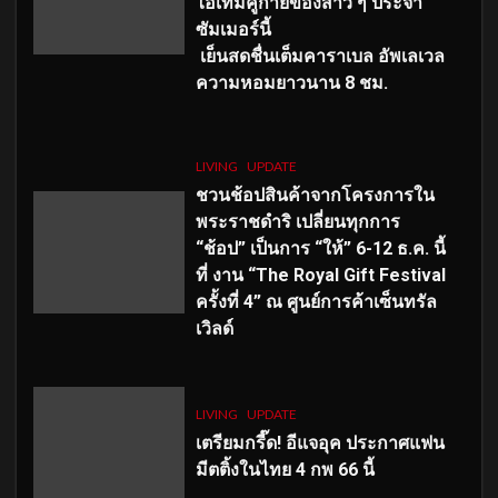
ไอเทมคู่กายของสาว ๆ ประจำ
ซัมเมอร์นี้
เย็นสดชื่นเต็มคาราเบล อัพเลเวล
ความหอมยาวนาน
8
ชม.
LIVING
UPDATE
ชวนช้อปสินค้าจากโครงการใน
พระราชดำริ เปลี่ยนทุกการ
“ช้อป” เป็นการ “ให้” 6-12 ธ.ค. นี้
ที่ งาน “The Royal Gift Festival
ครั้งที่ 4” ณ ศูนย์การค้าเซ็นทรัล
เวิลด์
LIVING
UPDATE
เตรียมกรี๊ด! อีแจอุค ประกาศแฟน
มีตติ้งในไทย 4 กพ 66 นี้