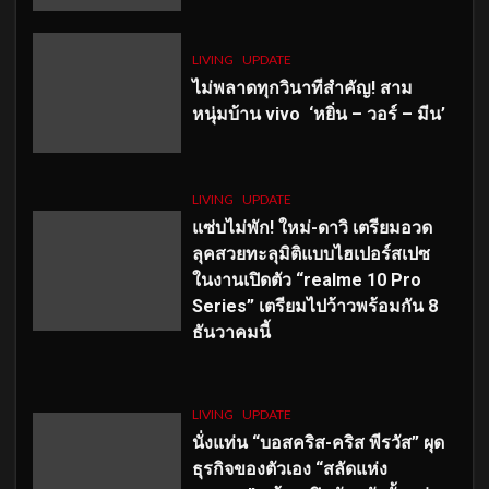
LIVING
UPDATE
ไม่พลาดทุกวินาทีสำคัญ
! สาม
หนุ่มบ้าน vivo ‘หยิ่น – วอร์ – มีน’
LIVING
UPDATE
แซ่บไม่พัก! ใหม่-ดาวิ เตรียมอวด
ลุคสวยทะลุมิติแบบไฮเปอร์สเปซ
ในงานเปิดตัว “realme 10 Pro
Series” เตรียมไปว้าวพร้อมกัน 8
ธันวาคมนี้
LIVING
UPDATE
นั่งแท่น “บอสคริส-คริส พีรวัส” ผุด
ธุรกิจของตัวเอง “สลัดแห่ง