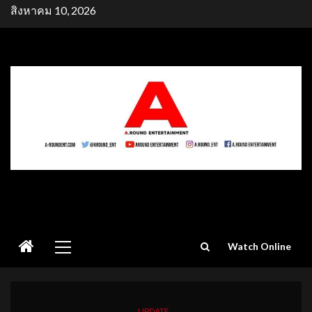
Skip
สิงหาคม 10, 2026
to
content
Primary
Watch Online
Menu
UPDATE