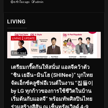
6 ชั่วโมง ago
admin
LIVING
LIVING
UPDATE
1 min read
เตรียมกรี๊ดกันให้สนั่น! แอลจีคว้าตัว
“ชิน เยอึน–มินโฮ (SHINee)” บุกไทย
จัดเอ็กซ์คลูซีฟอีเวนต์ในงาน “집들이
by LG ทุกก้าวของการใช้ชีวิตในบ้าน
เริ่มต้นกับแอลจี” พร้อมทัพศิลปินไทย
ร่วมสร้างสีสัน ณ เซ็นทรัลเวิลด์ 4-9