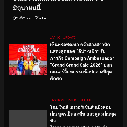
มิถุนายนนี้
2 เดือน ago
admin
LIVING
UPDATE
เซ็นทรัลพัฒนา คว้าสองสาวนัก
แสดงสุดฮอต “ลีน่า-หมิว” รับ
ภารกิจ Campaign Ambassador
“Grand Grand Sale 2026” ปลุก
เอเนอร์จี้มหกรรมช้อปกลางปีสุด
คึกคัก
FASHION
LIVING
UPDATE
โฉมใหม่
! เอเวอร์เซ้นส์ แป้งหอม
เย็น สูตรเย็นสดชื่น และสูตรเย็นสุด
ขั้ว