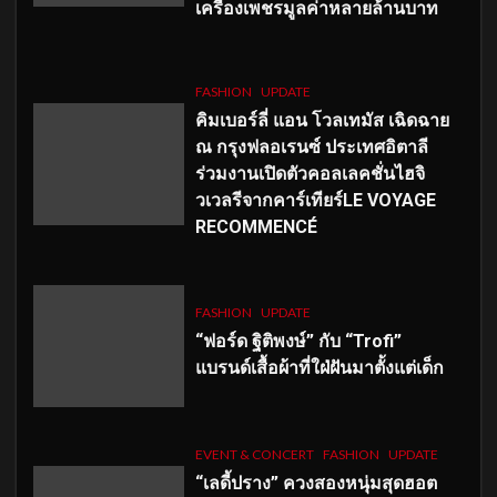
เครื่องเพชรมูลค่าหลายล้านบาท
FASHION
UPDATE
คิมเบอร์ลี่ แอน โวลเทมัส เฉิดฉาย
ณ กรุงฟลอเรนซ์ ประเทศอิตาลี
ร่วมงานเปิดตัวคอลเลคชั่นไฮจิ
วเวลรีจากคาร์เทียร์LE VOYAGE
RECOMMENCÉ
FASHION
UPDATE
“ฟอร์ด ฐิติพงษ์” กับ “Trofi”
แบรนด์เสื้อผ้าที่ใฝ่ฝันมาตั้งแต่เด็ก
EVENT & CONCERT
FASHION
UPDATE
“เลดี้ปราง” ควงสองหนุ่มสุดฮอต