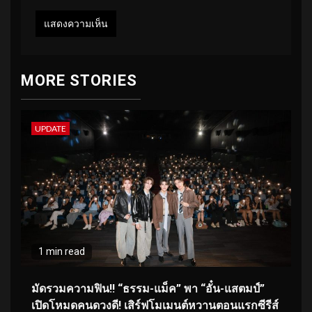
MORE STORIES
UPDATE
1 min read
มัดรวมความฟิน!! “ธรรม-แม็ค” พา “อั๋น-แสตมป์”
เปิดโหมดคนดวงดี! เสิร์ฟโมเมนต์หวานตอนแรกซีรีส์