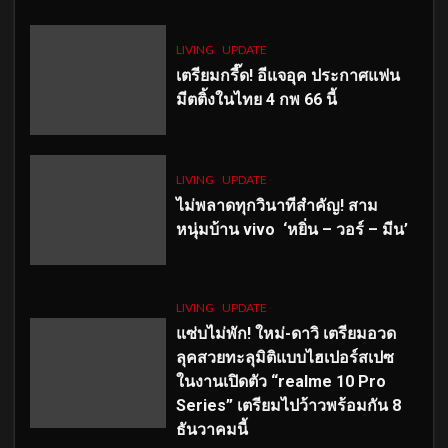
LIVING
UPDATE
เตรียมกรี๊ด! อีแจอุค ประกาศแฟน
มีตติ้งในไทย 4 กพ 66 นี้
LIVING
UPDATE
ไม่พลาดทุกวินาทีสำคัญ
! สาม
หนุ่มบ้าน vivo ‘หยิ่น – วอร์ – มีน’
LIVING
UPDATE
แซ่บไม่พัก! ใหม่-ดาวิ เตรียมอวด
ลุคสวยทะลุมิติแบบไฮเปอร์สเปซ
ในงานเปิดตัว “realme 10 Pro
Series” เตรียมไปว้าวพร้อมกัน 8
ธันวาคมนี้