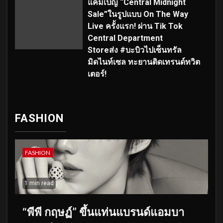
แคมเปญ “Central Midnight
Sale”ในรูปแบบ On The Way
Live ครั้งแรก! ผ่าน Tik Tok
Central Department
Storeส่ง #บะบิวไปเซ็นทรัล
มิดไนท์เซล ทะยานติดเทรนด์ทวิต
เตอร์!
FASHION
FASHION
1 min read
“พีพี กฤษฏ์” ขึ้นแท่นแบรนด์แอมบา