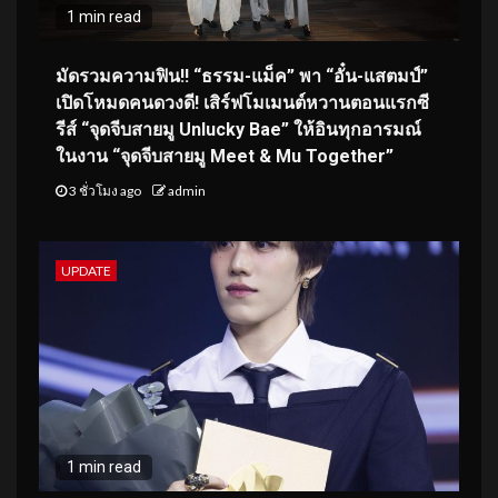
1 min read
มัดรวมความฟิน!! “ธรรม-แม็ค” พา “อั๋น-แสตมป์”
เปิดโหมดคนดวงดี! เสิร์ฟโมเมนต์หวานตอนแรกซี
รีส์ “จุดจีบสายมู Unlucky Bae” ให้อินทุกอารมณ์
ในงาน “จุดจีบสายมู Meet & Mu Together”
3 ชั่วโมง ago
admin
UPDATE
1 min read