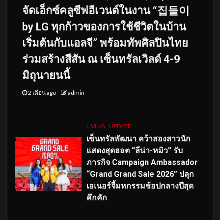
จัดเอ็กซ์คลูซีฟอีเวนต์ในงาน “집들이
by LG ทุกก้าวของการใช้ชีวิตในบ้าน
เริ่มต้นกับแอลจี” พร้อมทัพศิลปินไทย
ร่วมสร้างสีสัน ณ เซ็นทรัลเวิลด์ 4-9
มิถุนายนนี้
2 เดือน ago
admin
LIVING
UPDATE
เซ็นทรัลพัฒนา คว้าสองสาวนัก
แสดงสุดฮอต “ลีน่า-หมิว” รับ
ภารกิจ Campaign Ambassador
“Grand Grand Sale 2026” ปลุก
เอเนอร์จี้มหกรรมช้อปกลางปีสุด
คึกคัก