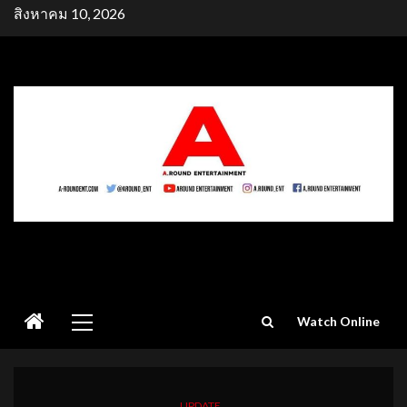
Skip
สิงหาคม 10, 2026
to
content
Primary
Watch Online
Menu
UPDATE