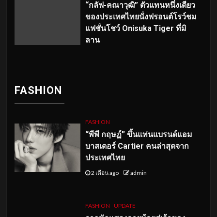
“กลัฟ-คณาวุฒิ” ตัวแทนหนึ่งเดียว
ของประเทศไทยนั่งฟรอนต์โรว์ชม
แฟชั่นโชว์ Onisuka Tiger ที่มิ
ลาน
FASHION
FASHION
“พีพี กฤษฏ์” ขึ้นแท่นแบรนด์แอม
บาสเดอร์ Cartier คนล่าสุดจาก
ประเทศไทย
2 เดือน ago
admin
FASHION
UPDATE