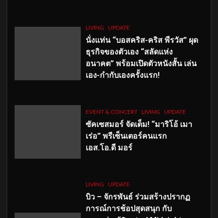
LIVING
UPDATE
นั่งแท่น “บอสคริส-คริส พีรวัส” ผุด
ธุรกิจของตัวเอง “สลัดแห่ง
อนาคต” พร้อมเปิดตัวหนังสั้น เล่น
เอง-กำกับเองครั้งแรก!
EVENT & CONCERT
LIVING
UPDATE
ซัคเซสมอร์ จัดเต็ม
!
“มาริโอ้ เมา
เร่อ” พรีเซ็นเตอร์คนแรก
เอส
.โอ.ดี มอร์
LIVING
UPDATE
บิว – จักรพันธ์ ร่วมสร้างปรากฏ
การณ์การช้อปสุดสนุก กับ