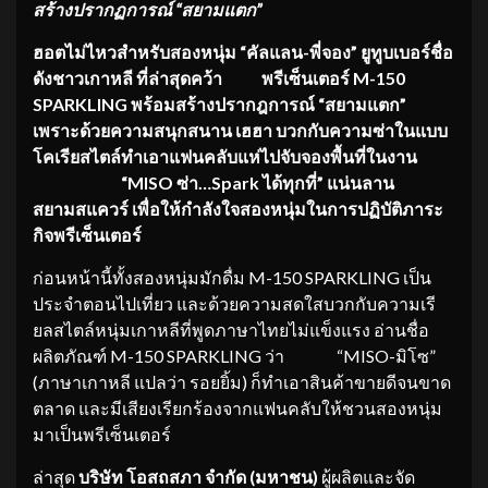
สร้างปรากฏการณ์
“สยามแตก”
ฮอตไม่ไหวสำหรับสองหนุ่ม
“คัลแลน-พี่จอง” ยูทูบเบอร์ชื่อ
ดังชาวเกาหลี ที่ล่าสุดคว้า พรีเซ็นเตอร์ M-150
SPARKLING พร้อมสร้างปรากฎการณ์ “สยามแตก”
เพราะด้วยความสนุกสนาน เฮฮา บวกกับความซ่าในแบบ
โคเรียสไตล์ทำเอาแฟนคลับแห่ไปจับจองพื้นที่ในงาน
“MISO ซ่า…Spark ได้ทุกที่” แน่นลาน
สยามสแควร์ เพื่อให้กำลังใจสองหนุ่มในการปฏิบัติภาระ
กิจพรีเซ็นเตอร์
ก่อนหน้านี้ทั้งสองหนุ่มมักดื่ม M-150 SPARKLING เป็น
ประจำตอนไปเที่ยว และด้วยความสดใสบวกกับความเรี
ยลสไตล์หนุ่มเกาหลีที่พูดภาษาไทยไม่แข็งแรง อ่านชื่อ
ผลิตภัณฑ์ M-150 SPARKLING ว่า “MISO-มิโซ”
(ภาษาเกาหลี แปลว่า รอยยิ้ม) ก็ทำเอาสินค้าขายดีจนขาด
ตลาด และมีเสียงเรียกร้องจากแฟนคลับให้ชวนสองหนุ่ม
มาเป็นพรีเซ็นเตอร์
ล่าสุด
บริษัท โอสถสภา จำกัด (มหาชน)
ผู้ผลิตและจัด