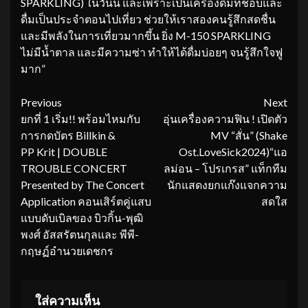
SPARKLING) ในวันนี้ และเพราะเป็นเครื่องดื่มที่ชอบและ
ดื่มเป็นประจำตอนไปเที่ยว ช่วยให้เราสองคนรู้สึกสดชื่น
และมีพลังในการเที่ยวมากขึ้น ยิ่ง M-150 SPARKLING
ไม่มีน้ำตาล และมีความซ่า ทำให้ได้ดื่มบ่อยๆ จนรู้สึกใจฟู
มาก”
Continue
Previous
Next
ยกที่ 1 เริ่ม!! พร้อมไหมกับ
อุ่นเครื่องความฟิน ! เปิดตัว
Reading
การกดบัตร Billkin &
MV “สั่น” (Shake
PP Krit | DOUBLE
Ost.LoveSick2024)“แอ
TROUBLE CONCERT
ลม่อน – โปรเกรส” แท็กทีม
Presented by The Concert
นักแสดงยกแก๊งแจกความ
Application คอนเสิร์ตคู่แสบ
สดใส
แบบดับเบิลของ บิวกิ้น-พุฒิ
พงศ์ อัสสรัตนกุลและ พีพี-
กฤษฏ์อำนวยเดชกร
ใส่ความเห็น