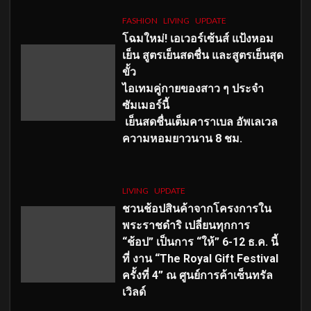
FASHION
LIVING
UPDATE
โฉมใหม่
! เอเวอร์เซ้นส์ แป้งหอม
เย็น สูตรเย็นสดชื่น และสูตรเย็นสุด
ขั้ว
ไอเทมคู่กายของสาว ๆ ประจำ
ซัมเมอร์นี้
เย็นสดชื่นเต็มคาราเบล อัพเลเวล
ความหอมยาวนาน
8
ชม.
LIVING
UPDATE
ชวนช้อปสินค้าจากโครงการใน
พระราชดำริ เปลี่ยนทุกการ
“ช้อป” เป็นการ “ให้” 6-12 ธ.ค. นี้
ที่ งาน “The Royal Gift Festival
ครั้งที่ 4” ณ ศูนย์การค้าเซ็นทรัล
เวิลด์