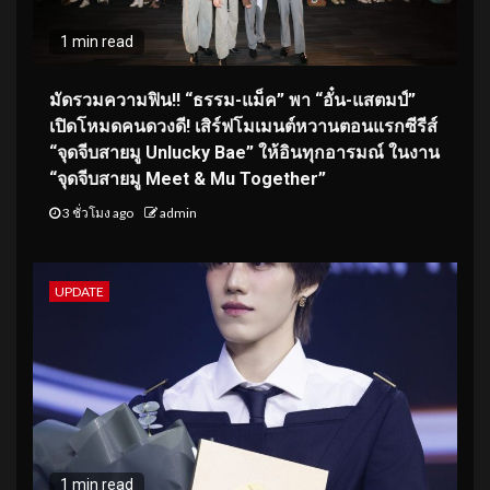
1 min read
มัดรวมความฟิน!! “ธรรม-แม็ค” พา “อั๋น-แสตมป์”
เปิดโหมดคนดวงดี! เสิร์ฟโมเมนต์หวานตอนแรกซีรีส์
“จุดจีบสายมู Unlucky Bae” ให้อินทุกอารมณ์ ในงาน
“จุดจีบสายมู Meet & Mu Together”
3 ชั่วโมง ago
admin
UPDATE
1 min read