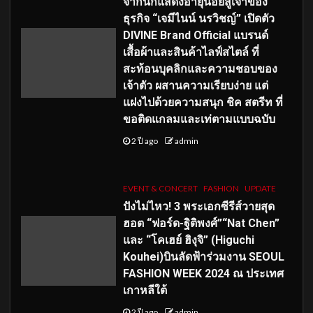
จากนักแสดงอายุน้อยสู่เจ้าของ
ธุรกิจ “เจมีไนน์ นรวิชญ์” เปิดตัว
DIVINE Brand Official แบรนด์
เสื้อผ้าและสินค้าไลฟ์สไตล์ ที่
สะท้อนบุคลิกและความชอบของ
เจ้าตัว ผสานความเรียบง่าย แต่
แฝงไปด้วยความสนุก ชิค สตรีท ที่
ขอติดแกลมและเท่ตามแบบฉบับ
2 ปี ago
admin
EVENT & CONCERT
FASHION
UPDATE
ปังไม่ไหว! 3 พระเอกซีรีส์วายสุด
ฮอต “ฟอร์ด-ฐิติพงศ์”“Nat Chen”
และ “โคเฮย์ ฮิงุจิ” (Higuchi
Kouhei)บินลัดฟ้าร่วมงาน SEOUL
FASHION WEEK 2024 ณ ประเทศ
เกาหลีใต้
2 ปี ago
admin