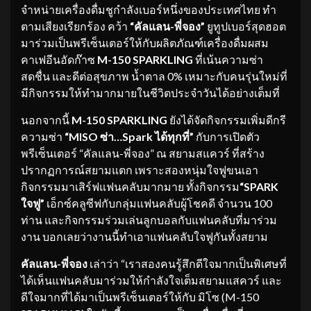
จำหน่ายเครื่องดื่มชูกำลังเบอร์หนึ่งของประเทศไทย ทำ
ตามเสียงเรียกร้อง คว้า
“คัลแลน-พี่จอง”
ยูทูปเบอร์สุดฮอต
มาร่วมเป็นพรีเซ็นเตอร์ให้กับผลิตภัณฑ์เครื่องดื่มผสม
คาเฟอีนอัดก๊าซ
M-150 SPARKLING
ที่เน้นความซ่า
สดชื่น และดีต่อสุขภาพ น้ำตาล 0% เหมาะกับคนรุ่นใหม่ที่
มีกิจกรรมให้ทำมากมายในชีวิตประจำวันได้อย่างเต็มที่
นอกจากนี้
M-150 SPARKLING
ยังได้จัดกิจกรรมเพิ่มดีกรี
ความซ่า
“MISO ซ่า…Spark ได้ทุกที่”
กับการเปิดตัว
พรีเซ็นเตอร์ “คัลแลน-พี่จอง” ณ สยามสแควร์ ที่สร้าง
ปรากฏการณ์สยามแตก เพราะสองหนุ่มใจฟูขนเอา
กิจกรรมมาเสิร์ฟแฟนคลับมากมาย ทั้งกิจกรรม
“SPARK
ใจฟู”
เอ็กซ์คลูซีฟกับกลุ่มแฟนคลับผู้โชคดี จำนวน 100
ท่าน และกิจกรรมร่วมเล่นลูกบอลกับแฟนคลับที่มาร่วม
งาน บอกเลยว่างานนี้ทำเอาแฟนคลับใจฟูกันทั้งสยาม
คัลแลน-พี่จอง
เล่าว่า “เราสองคนรู้สึกดีใจมากเป็นพิเศษที่
ได้เห็นแฟนคลับมาร่วมให้กำลังใจเต็มสยามแสควร์ และ
ดีใจมากที่ได้มาเป็นพรีเซ็นเตอร์ให้กับ มิโซ (M-150