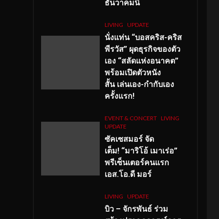
ธันวาคมนี้
LIVING
UPDATE
นั่งแท่น “บอสคริส-คริส
พีรวัส” ผุดธุรกิจของตัว
เอง “สลัดแห่งอนาคต”
พร้อมเปิดตัวหนัง
สั้น เล่นเอง-กำกับเอง
ครั้งแรก!
EVENT & CONCERT
LIVING
UPDATE
ซัคเซสมอร์ จัด
เต็ม
!
“มาริโอ้ เมาเร่อ”
พรีเซ็นเตอร์คนแรก
เอส
.โอ.ดี มอร์
LIVING
UPDATE
บิว – จักรพันธ์ ร่วม