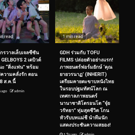
in read
1 min read
จักรวาลเล็บเจลซีซัน
GDH ร่วมกับ TOFU
! GELBOYS 2 เดบิวต์
FILMS ปล่อยตัวอย่างแรก!
ะ “ติ่งแฟน” พร้อม
ภาพยนตร์ฟอร์มยักษ์ ‘คุณ
์ฟความคลั่งรัก ตอน
ยายวรนาฏ’ (INHERIT)
 ส.ค.นี้
เตรียมคายตะขาบหนังไทย
ในรอบปฐมทัศน์โลก ณ
น ago
admin
เทศกาลภาพยนตร์
นานาชาติโตรอนโต “จุ๋ย
วรัทยา” ทุ่มสุดชีวิต โกน
หัวรับบทแม่ชี นำทีมนัก
แสดงประชันความสยอง!
1 วัน ago
admin