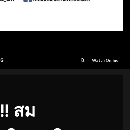
NG
Watch Online
!! สม