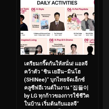
1 min read
เตรียมกรี๊ดกันให้สนั่น! แอลจี
คว้าตัว “ชิน เยอึน–มินโฮ
(SHINee)” บุกไทยจัดเอ็กซ์
คลูซีฟอีเวนต์ในงาน “집들이
by LG ทุกก้าวของการใช้ชีวิต
ในบ้าน เริ่มต้นกับแอลจี”