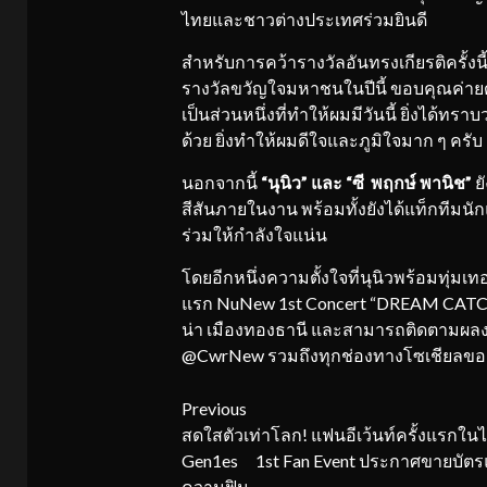
ไทยและชาวต่างประเทศร่วมยินดี
สำหรับการคว้ารางวัลอันทรงเกียรติครั้งนี
รางวัลขวัญใจมหาชนในปีนี้ ขอบคุณค่ายดู
เป็นส่วนหนึ่งที่ทำให้ผมมีวันนี้ ยิ่งได
ด้วย ยิ่งทำให้ผมดีใจและภูมิใจมาก ๆ ครับ
นอกจากนี้
“นุนิว” และ
“
ซี
พฤกษ์
พานิช
”
ย
สีสันภายในงาน พร้อมทั้งยังได้แท็กทีมน
ร่วมให้กำลังใจแน่น
โดยอีกหนึ่งความตั้งใจที่นุนิวพร้อมทุ่มเท
แรก NuNew 1st Concert “DREAM CATCHER
น่า เมืองทองธานี และสามารถติดตามผลงาน
@CwrNew รวมถึงทุกช่องทางโซเชียลของ
Continue
Previous
สดใสตัวเท่าโลก! แฟนอีเว้นท์ครั้งแรกใน
Reading
Gen1es 1st Fan Event ประกาศขายบัต
ความฟิน