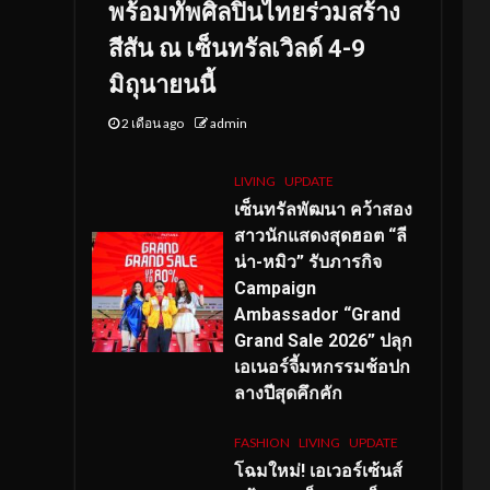
พร้อมทัพศิลปินไทยร่วมสร้าง
สีสัน ณ เซ็นทรัลเวิลด์ 4-9
มิถุนายนนี้
2 เดือน ago
admin
LIVING
UPDATE
เซ็นทรัลพัฒนา คว้าสอง
สาวนักแสดงสุดฮอต “ลี
น่า-หมิว” รับภารกิจ
Campaign
Ambassador “Grand
Grand Sale 2026” ปลุก
เอเนอร์จี้มหกรรมช้อปก
ลางปีสุดคึกคัก
FASHION
LIVING
UPDATE
โฉมใหม่
! เอเวอร์เซ้นส์