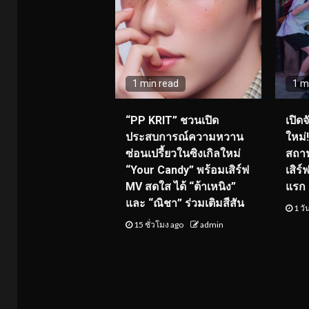
1 min read
1 m
“PP KRIT” ชวนเปิด
เปิด
ประสบการณ์ความหวาน
ใหม่
ซ่อนเปรี้ยวในซิงเกิลใหม่
สถาน
“Your Candy” พร้อมเสิร์ฟ
เสิร
MV สดใส ได้ “ต้าเหนิง”
แรก 8
และ “ณิชา” ร่วมเติมสีสัน
1 วั
15 ชั่วโมง ago
admin