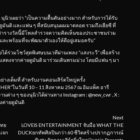
้ นุนิวเผยว่า “เป็นความตื้นตันอย่างมาก สำหรับการได้รับ
มันดิ และแฟน ๆ ที่สนับสนุนผมมาตลอด รวมถึงเฮียซี ที่
้ทราบว่ารางวัลนี้มีโพลสำรวจความคิดเห็นของประชาชนร่วม
 และพร้อมที่จะพัฒนาตัวเองให้ดีอยู่เสมอครับ”
ังได้ร่วมโชว์สุดพิเศษบนเวทีผ่านเพลง “แสงระวี” เพื่อสร้าง
ักแสดงจากค่ายดูมันดิ มาร่วมเดินพรมม่วง โดยมีแฟน ๆ มา
อย่างเต็มที่ สำหรับงานคอนเสิร์ตใหญ่ครั้ง
”ในวันที่ 10 – 11 สิงหาคม 2567 ณ อิมแพ็ค อารี
ต่าง ๆ ของนุนิวได้ผ่านทาง Instagram : @new_cwr , X :
ค่ายดูมันดิ
Next
ไทย
LOVEiS ENTERTAINMENT จับมือ WHAT THE
รแจก
DUCKยกทัพศิลปินกว่า 60 ชีวิตสร้างปรากฏการณ์
พิเศษ จัดคอนเสิร์ตยิ่งใหญ่“มาม่า Presents