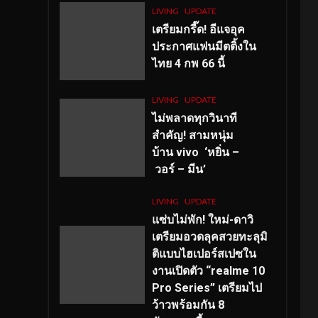
LIVING
UPDATE
เตรียมกรี๊ด! อีแจอุค
ประกาศแฟนมีตติ้งใน
ไทย 4 กพ 66 นี้
LIVING
UPDATE
ไม่พลาดทุกวินาที
สำคัญ
! สามหนุ่ม
บ้าน vivo ‘หยิ่น –
วอร์ – มีน’
LIVING
UPDATE
แซ่บไม่พัก! ใหม่-ดาวิ
เตรียมอวดลุคสวยทะลุมิ
ติแบบไฮเปอร์สเปซใน
งานเปิดตัว “realme 10
Pro Series” เตรียมไป
ว้าวพร้อมกัน 8