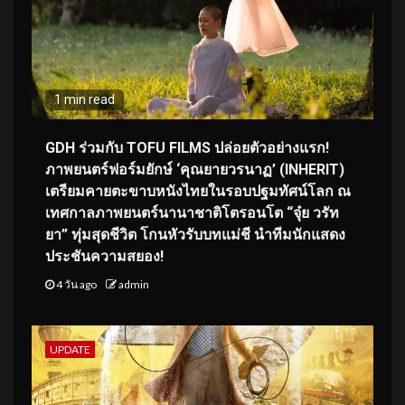
1 min read
GDH ร่วมกับ TOFU FILMS ปล่อยตัวอย่างแรก!
ภาพยนตร์ฟอร์มยักษ์ ‘คุณยายวรนาฏ’ (INHERIT)
เตรียมคายตะขาบหนังไทยในรอบปฐมทัศน์โลก ณ
เทศกาลภาพยนตร์นานาชาติโตรอนโต “จุ๋ย วรัท
ยา” ทุ่มสุดชีวิต โกนหัวรับบทแม่ชี นำทีมนักแสดง
ประชันความสยอง!
4 วัน ago
admin
UPDATE