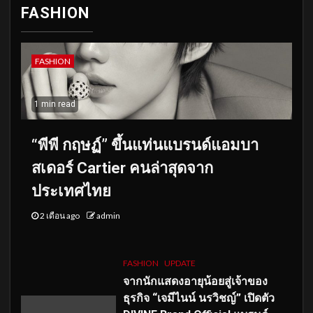
FASHION
FASHION
1 min read
“พีพี กฤษฏ์” ขึ้นแท่นแบรนด์แอมบา
สเดอร์ Cartier คนล่าสุดจาก
ประเทศไทย
2 เดือน ago
admin
FASHION
UPDATE
จากนักแสดงอายุน้อยสู่เจ้าของ
ธุรกิจ “เจมีไนน์ นรวิชญ์” เปิดตัว