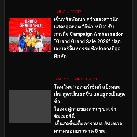
LIVING
UPDATE
เซ็นทรัลพัฒนา คว้าสองสาวนัก
แสดงสุดฮอต “ลีน่า-หมิว” รับ
ภารกิจ Campaign Ambassador
“Grand Grand Sale 2026” ปลุก
เอเนอร์จี้มหกรรมช้อปกลางปีสุด
คึกคัก
FASHION
LIVING
UPDATE
โฉมใหม่
! เอเวอร์เซ้นส์ แป้งหอม
เย็น สูตรเย็นสดชื่น และสูตรเย็นสุด
ขั้ว
ไอเทมคู่กายของสาว ๆ ประจำ
ซัมเมอร์นี้
เย็นสดชื่นเต็มคาราเบล อัพเลเวล
ความหอมยาวนาน
8
ชม.