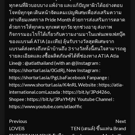
ทุกคนที่ผิวบอบบาง แพ้ง่าย และแก้ปัญหาผิวได้อย่างตอบ
โจทย์ทุกจุด เดินหน้าจัดแคมเปญพิเศษเพื่อส่งเสริมความ
เท่าเทียมเทศกาล Pride Month ด้วยการส่งเสริมการตลาด
ด้วยการให้ทุกคน ทุกเพศ ทุกวัย ทุกช่วงอายุ ส่งภาพ
กิจกรรมอะไรก็ได้เกี่ยวกับความงามมาในแฟนเพจเฟสบุ๊ค
ของแบรนด์ ATIA (อะเทีย) ลุ้นรับรางวัลสุดพิเศษจาก
แบรนด์ส่งตรงถึงหน้าบ้านถึง 3 รางวัลทั้งนี้สนใจสามารถดู
รายละเอียดและงซื้อผลิตภัณฑ์ได้ที่ช่องทาง ATIA Atia
Line@ : @atiathailand (with an @)Instagram :
https://shorturl.asia/0GdRj, New Instagram :
https://shorturl.asia/PgLbaFacebook Fanpange :
https://www.shorturl.asia/K4nRL Website : https://atia-
international.comLazada : https://bit.ly/3Pd426o,
Shopee : https://bit.ly/3PaYMjN Youtube Channel :
https://www.youtube.com/atiaoffic
Continue
Previous
Next
LOVEiS
TEN (เตนล์) ขึ้นแท่น Brand
Reading