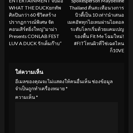
ENTERTAINMENT จับมือ
Spokesperson Maybelline
WHAT THE DUCKยกทัพ
Thailand สั่นสะเทือนวงการ
ศิลปินกว่า 60 ชีวิตสร้าง
บิวตี้เป็น 10 เท่า!นำเสนอ
ปรากฏการณ์พิเศษ จัด
เมคอัพทุกไอเทมผ่านไอดอล
คอนเสิร์ตยิ่งใหญ่“มาม่า
ระดับโลกเริ่มด้วยแคมเปญ
Presents CONLAB FEST
รองพื้น Fit Me โฉมใหม่!
LUV A DUCK รักเต็มก๊าบ”
#FITโทนผิวที่ใช่เฉดไหน
ก็10VE
ใส่ความเห็น
อีเมลของคุณจะไม่แสดงให้คนอื่นเห็น
ช่องข้อมูล
จำเป็นถูกทำเครื่องหมาย
*
ความเห็น
*