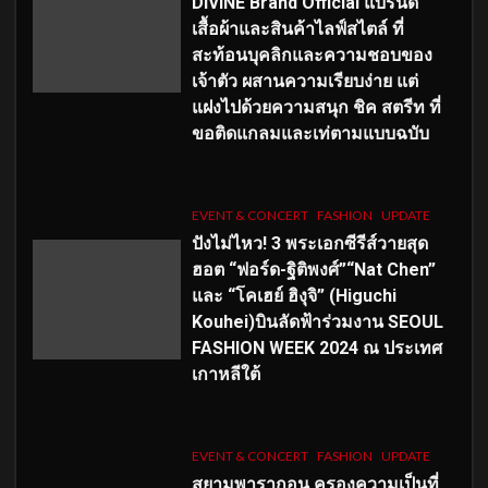
DIVINE Brand Official แบรนด์
เสื้อผ้าและสินค้าไลฟ์สไตล์ ที่
สะท้อนบุคลิกและความชอบของ
เจ้าตัว ผสานความเรียบง่าย แต่
แฝงไปด้วยความสนุก ชิค สตรีท ที่
ขอติดแกลมและเท่ตามแบบฉบับ
EVENT & CONCERT
FASHION
UPDATE
ปังไม่ไหว! 3 พระเอกซีรีส์วายสุด
ฮอต “ฟอร์ด-ฐิติพงศ์”“Nat Chen”
และ “โคเฮย์ ฮิงุจิ” (Higuchi
Kouhei)บินลัดฟ้าร่วมงาน SEOUL
FASHION WEEK 2024 ณ ประเทศ
เกาหลีใต้
EVENT & CONCERT
FASHION
UPDATE
สยามพารากอน ครองความเป็นที่