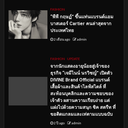
FASHION
“พีพี กฤษฏ์” ขึ้นแท่นแบรนด์แอม
บาสเดอร์ Cartier คนล่าสุดจาก
ประเทศไทย
2 เดือน ago
admin
FASHION
UPDATE
จากนักแสดงอายุน้อยสู่เจ้าของ
ธุรกิจ “เจมีไนน์ นรวิชญ์” เปิดตัว
DIVINE Brand Official แบรนด์
เสื้อผ้าและสินค้าไลฟ์สไตล์ ที่
สะท้อนบุคลิกและความชอบของ
เจ้าตัว ผสานความเรียบง่าย แต่
แฝงไปด้วยความสนุก ชิค สตรีท ที่
ขอติดแกลมและเท่ตามแบบฉบับ
2 ปี ago
admin