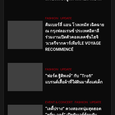
FASHION
UPDATE
คิมเบอร์ลี่ แอน โวลเทมัส เฉิดฉาย
ณ กรุงฟลอเรนซ์ ประเทศอิตาลี
ร่วมงานเปิดตัวคอลเลคชั่นไฮจิ
วเวลรีจากคาร์เทียร์LE VOYAGE
RECOMMENCÉ
FASHION
UPDATE
“ฟอร์ด ฐิติพงษ์” กับ “Trofi”
แบรนด์เสื้อผ้าที่ใฝ่ฝันมาตั้งแต่เด็ก
EVENT & CONCERT
FASHION
UPDATE
“เลดี้ปราง” ควงสองหนุ่มสุดฮอต
“หยิ่น-วอร์” เปิดรันเวย์ต้อนรับ