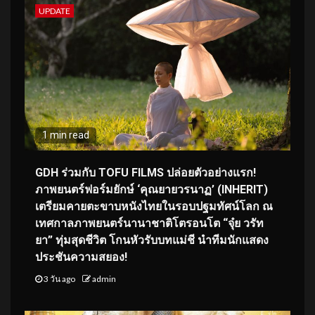
UPDATE
1 min read
GDH ร่วมกับ TOFU FILMS ปล่อยตัวอย่างแรก!
ภาพยนตร์ฟอร์มยักษ์ ‘คุณยายวรนาฏ’ (INHERIT)
เตรียมคายตะขาบหนังไทยในรอบปฐมทัศน์โลก ณ
เทศกาลภาพยนตร์นานาชาติโตรอนโต “จุ๋ย วรัท
ยา” ทุ่มสุดชีวิต โกนหัวรับบทแม่ชี นำทีมนักแสดง
ประชันความสยอง!
3 วัน ago
admin