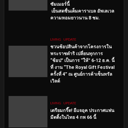
ซัมเมอร์นี้
เย็นสดชื่นเต็มคาราเบล อัพเลเวล
ความหอมยาวนาน
8
ชม.
LIVING
UPDATE
ชวนช้อปสินค้าจากโครงการใน
พระราชดำริ เปลี่ยนทุกการ
“ช้อป” เป็นการ “ให้” 6-12 ธ.ค. นี้
ที่ งาน “The Royal Gift Festival
ครั้งที่ 4” ณ ศูนย์การค้าเซ็นทรัล
เวิลด์
LIVING
UPDATE
เตรียมกรี๊ด! อีแจอุค ประกาศแฟน
มีตติ้งในไทย 4 กพ 66 นี้