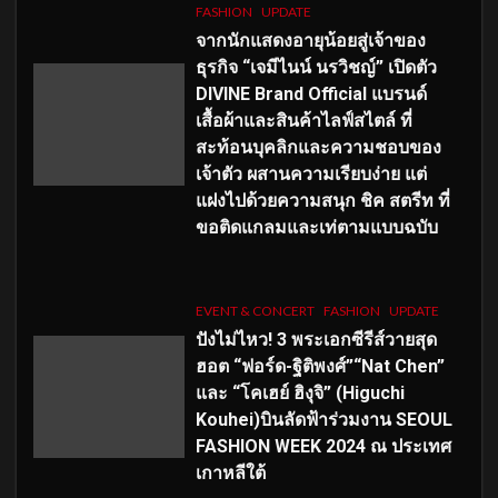
FASHION
UPDATE
จากนักแสดงอายุน้อยสู่เจ้าของ
ธุรกิจ “เจมีไนน์ นรวิชญ์” เปิดตัว
DIVINE Brand Official แบรนด์
เสื้อผ้าและสินค้าไลฟ์สไตล์ ที่
สะท้อนบุคลิกและความชอบของ
เจ้าตัว ผสานความเรียบง่าย แต่
แฝงไปด้วยความสนุก ชิค สตรีท ที่
ขอติดแกลมและเท่ตามแบบฉบับ
EVENT & CONCERT
FASHION
UPDATE
ปังไม่ไหว! 3 พระเอกซีรีส์วายสุด
ฮอต “ฟอร์ด-ฐิติพงศ์”“Nat Chen”
และ “โคเฮย์ ฮิงุจิ” (Higuchi
Kouhei)บินลัดฟ้าร่วมงาน SEOUL
FASHION WEEK 2024 ณ ประเทศ
เกาหลีใต้