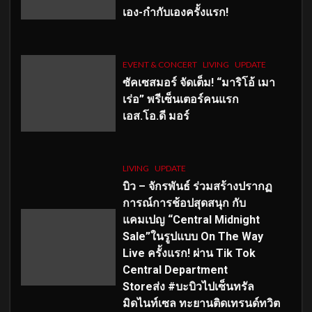
เอง-กำกับเองครั้งแรก!
EVENT & CONCERT
LIVING
UPDATE
ซัคเซสมอร์ จัดเต็ม
!
“มาริโอ้ เมา
เร่อ” พรีเซ็นเตอร์คนแรก
เอส
.โอ.ดี มอร์
LIVING
UPDATE
บิว – จักรพันธ์ ร่วมสร้างปรากฏ
การณ์การช้อปสุดสนุก กับ
แคมเปญ “Central Midnight
Sale”ในรูปแบบ On The Way
Live ครั้งแรก! ผ่าน Tik Tok
Central Department
Storeส่ง #บะบิวไปเซ็นทรัล
มิดไนท์เซล ทะยานติดเทรนด์ทวิต