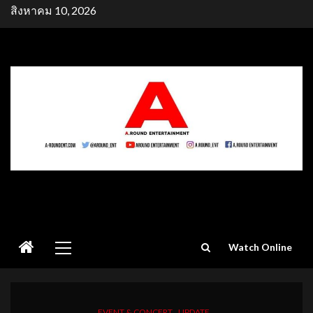
Skip
สิงหาคม 10, 2026
to
content
Primary
Watch Online
Menu
EVENT & CONCERT
UPDATE