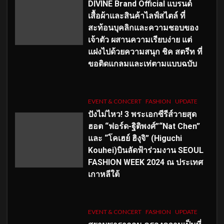
DIVINE Brand Official แบรนด์
เสื้อผ้าและสินค้าไลฟ์สไตล์ ที่
สะท้อนบุคลิกและความชอบของ
เจ้าตัว ผสานความเรียบง่าย แต่
แฝงไปด้วยความสนุก ชิค สตรีท ที่
ขอติดแกลมและเท่ตามแบบฉบับ
EVENT & CONCERT
FASHION
UPDATE
ปังไม่ไหว! 3 พระเอกซีรีส์วายสุด
ฮอต “ฟอร์ด-ฐิติพงศ์”“Nat Chen”
และ “โคเฮย์ ฮิงุจิ” (Higuchi
Kouhei)บินลัดฟ้าร่วมงาน SEOUL
FASHION WEEK 2024 ณ ประเทศ
เกาหลีใต้
EVENT & CONCERT
FASHION
UPDATE