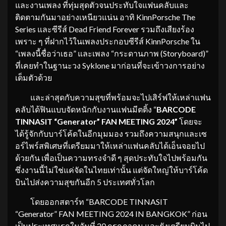
และงานเพลง ที่ทุ่มสุดตัวจนประทับใจแฟนคลับและ
ติดตามกันมาอย่างเหนียวแน่น อาทิ KinnPorsche The
Series และซีรีส์ Dead Friend Forever รวมถึงเสียงร้อง
เพราะ ๆ ที่ฝากไว้ในเพลงประกอบซีรีส์ KinnPorsche ใน
“เพลงนี้ชื่อว่าเธอ” และเพลง “กระดานภาพ (Storyboard)”
ที่เคยทำในฐานะวง Syklone มาก่อนที่จะเข้าวงการอย่าง
เต็มตัวด้วย
และล่าสุดกับความสุขที่พร้อมจะไปเสิร์ฟให้เหล่าแฟน
คลับได้ฟินแบบจัดหนักกับงานแฟนมีตติ้ง “
BARCODE
TINNASIT “Generator” FAN MEETING
2024”
โดยจะ
ได้รู้จักกับบาร์โค้ดในอีกมุมมอง รวมถึงความสนุกและเซ
อร์ไพร์สพิเศษที่เตรียมมาให้เหล่าแฟนคลับได้เอ็นจอยไป
ด้วยกัน เพื่อเป็นความทรงจำดี ๆ สุดประทับใจไปพร้อมกัน
ซึ่งงานนี้ไม่ใช่แค่จัดในไทยเท่านั้น แต่จัดใหญ่ให้บาร์โค้ด
บินไปส่งความสุขกันอีก 5 ประเทศทั่วโลก
โดยออกสตาร์ท “BARCODE TINNASIT
“Generator” FAN MEETING 2024 IN BANGKOK” ก่อน
เป็นประเทศแรกในวันที่ 20 กรกฏาคม และยังเตรียมบินไป