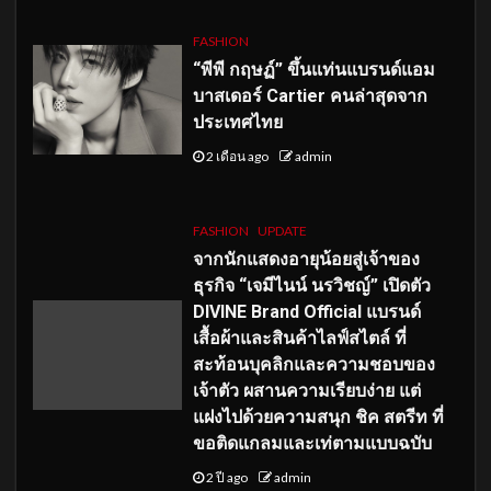
FASHION
“พีพี กฤษฏ์” ขึ้นแท่นแบรนด์แอม
บาสเดอร์ Cartier คนล่าสุดจาก
ประเทศไทย
2 เดือน ago
admin
FASHION
UPDATE
จากนักแสดงอายุน้อยสู่เจ้าของ
ธุรกิจ “เจมีไนน์ นรวิชญ์” เปิดตัว
DIVINE Brand Official แบรนด์
เสื้อผ้าและสินค้าไลฟ์สไตล์ ที่
สะท้อนบุคลิกและความชอบของ
เจ้าตัว ผสานความเรียบง่าย แต่
แฝงไปด้วยความสนุก ชิค สตรีท ที่
ขอติดแกลมและเท่ตามแบบฉบับ
2 ปี ago
admin