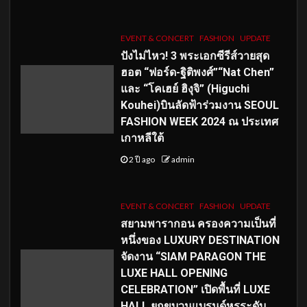
EVENT & CONCERT
FASHION
UPDATE
ปังไม่ไหว! 3 พระเอกซีรีส์วายสุด
ฮอต “ฟอร์ด-ฐิติพงศ์”“Nat Chen”
และ “โคเฮย์ ฮิงุจิ” (Higuchi
Kouhei)บินลัดฟ้าร่วมงาน SEOUL
FASHION WEEK 2024 ณ ประเทศ
เกาหลีใต้
2 ปี ago
admin
EVENT & CONCERT
FASHION
UPDATE
สยามพารากอน ครองความเป็นที่
หนึ่งของ LUXURY DESTINATION
จัดงาน “SIAM PARAGON THE
LUXE HALL OPENING
CELEBRATION” เปิดพื้นที่ LUXE
HALL ยกขบวนแบรนด์หรูระดับ