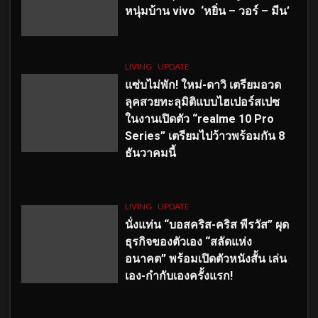
หนุ่มบ้าน vivo ‘หยิ่น – วอร์ – มีน’
LIVING
UPDATE
แซ่บไม่พัก! ใหม่-ดาวิ เตรียมอวด
ลุคสวยทะลุมิติแบบไฮเปอร์สเปซ
ในงานเปิดตัว “realme 10 Pro
Series” เตรียมไปว้าวพร้อมกัน 8
ธันวาคมนี้
LIVING
UPDATE
นั่งแท่น “บอสคริส-คริส พีรวัส” ผุด
ธุรกิจของตัวเอง “สลัดแห่ง
อนาคต” พร้อมเปิดตัวหนังสั้น เล่น
เอง-กำกับเองครั้งแรก!