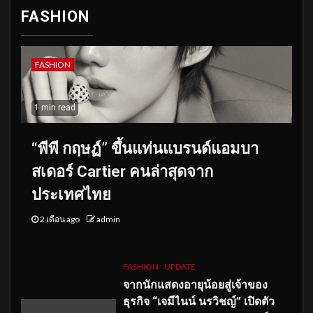
FASHION
FASHION
1 min read
“พีพี กฤษฏ์” ขึ้นแท่นแบรนด์แอมบา
สเดอร์ Cartier คนล่าสุดจาก
ประเทศไทย
2 เดือน ago
admin
FASHION
UPDATE
จากนักแสดงอายุน้อยสู่เจ้าของ
ธุรกิจ “เจมีไนน์ นรวิชญ์” เปิดตัว