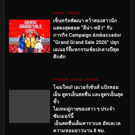
LIVING
UPDATE
เซ็นทรัลพัฒนา คว้าสองสาวนัก
แสดงสุดฮอต “ลีน่า-หมิว” รับ
ภารกิจ Campaign Ambassador
“Grand Grand Sale 2026” ปลุก
เอเนอร์จี้มหกรรมช้อปกลางปีสุด
คึกคัก
FASHION
LIVING
UPDATE
โฉมใหม่
! เอเวอร์เซ้นส์ แป้งหอม
เย็น สูตรเย็นสดชื่น และสูตรเย็นสุด
ขั้ว
ไอเทมคู่กายของสาว ๆ ประจำ
ซัมเมอร์นี้
เย็นสดชื่นเต็มคาราเบล อัพเลเวล
ความหอมยาวนาน
8
ชม.