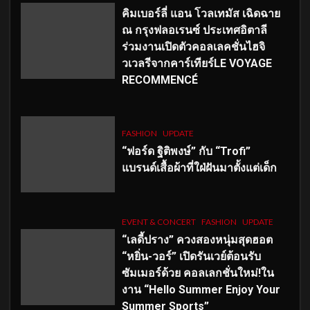
คิมเบอร์ลี่ แอน โวลเทมัส เฉิดฉาย
ณ กรุงฟลอเรนซ์ ประเทศอิตาลี
ร่วมงานเปิดตัวคอลเลคชั่นไฮจิ
วเวลรีจากคาร์เทียร์LE VOYAGE
RECOMMENCÉ
FASHION
UPDATE
“ฟอร์ด ฐิติพงษ์” กับ “Trofi”
แบรนด์เสื้อผ้าที่ใฝ่ฝันมาตั้งแต่เด็ก
EVENT & CONCERT
FASHION
UPDATE
“เลดี้ปราง” ควงสองหนุ่มสุดฮอต
“หยิ่น-วอร์” เปิดรันเวย์ต้อนรับ
ซัมเมอร์ด้วย คอลเลกชั่นใหม่!ใน
งาน “Hello Summer Enjoy Your
Summer Sports”