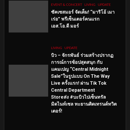
EVENT & CONCERT
LIVING
UPDATE
ซัคเซสมอร์ จัดเต็ม
!
“มาริโอ้ เมา
เร่อ” พรีเซ็นเตอร์คนแรก
เอส
.โอ.ดี มอร์
LIVING
UPDATE
บิว – จักรพันธ์ ร่วมสร้างปรากฏ
การณ์การช้อปสุดสนุก กับ
แคมเปญ “Central Midnight
Sale”ในรูปแบบ On The Way
Live ครั้งแรก! ผ่าน Tik Tok
Central Department
Storeส่ง #บะบิวไปเซ็นทรัล
มิดไนท์เซล ทะยานติดเทรนด์ทวิต
เตอร์!