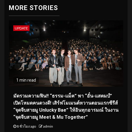
MORE STORIES
UPDATE
1 min read
มัดรวมความฟิน!! “ธรรม-แม็ค” พา “อั๋น-แสตมป์”
เปิดโหมดคนดวงดี! เสิร์ฟโมเมนต์หวานตอนแรกซีรีส์
“จุดจีบสายมู Unlucky Bae” ให้อินทุกอารมณ์ ในงาน
“จุดจีบสายมู Meet & Mu Together”
8 ชั่วโมง ago
admin