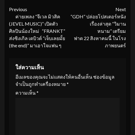
Continue
Previous
Next
ค่ายเพลง “จีเวล มิวสิค
“GDH” ปล่อยโปสเตอร์หนัง
Reading
(JEVEL MUSIC)” เปิดตัว
เรื่องล่าสุด “วิมาน
ศิลปินน้องใหม่ “FRANKT”
หนาม” เตรียม
ส่งซิงเกิล เดบิวต์ “เจ็บเลยมั้ย
ฟาด 22 สิงหาคมนี้ ในโรง
(the end)” มาเอาใจแฟน ๆ
ภาพยนตร์
ใส่ความเห็น
อีเมลของคุณจะไม่แสดงให้คนอื่นเห็น
ช่องข้อมูล
จำเป็นถูกทำเครื่องหมาย
*
ความเห็น
*