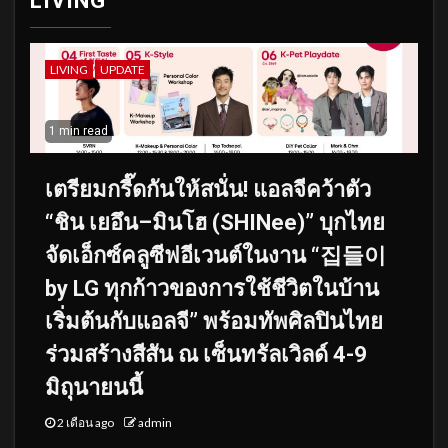
LIVING
LIVING
UPDATE
1 min read
เตรียมกรี๊ดกันให้สนั่น! แอลจีคว้าตัว
“ชิน เยอึน–มินโฮ (SHINee)” บุกไทย
จัดเอ็กซ์คลูซีฟอีเวนต์ในงาน “집들이
by LG ทุกก้าวของการใช้ชีวิตในบ้าน
เริ่มต้นกับแอลจี” พร้อมทัพศิลปินไทย
ร่วมสร้างสีสัน ณ เซ็นทรัลเวิลด์ 4-9
มิถุนายนนี้
2 เดือน ago
admin