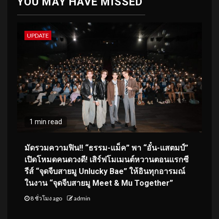
YOU MAY HAVE MISSED
UPDATE
1 min read
มัดรวมความฟิน!! “ธรรม-แม็ค” พา “อั๋น-แสตมป์”
เปิดโหมดคนดวงดี! เสิร์ฟโมเมนต์หวานตอนแรกซี
รีส์ “จุดจีบสายมู Unlucky Bae” ให้อินทุกอารมณ์
ในงาน “จุดจีบสายมู Meet & Mu Together”
8 ชั่วโมง ago
admin