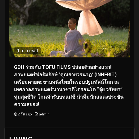
1 min read
GDH ร่วมกับ TOFU FILMS ปล่อยตัวอย่างแรก!
ภาพยนตร์ฟอร์มยักษ์ ‘คุณยายวรนาฏ’ (INHERIT)
เตรียมคายตะขาบหนังไทยในรอบปฐมทัศน์โลก ณ
เทศกาลภาพยนตร์นานาชาติโตรอนโต “จุ๋ย วรัทยา”
ทุ่มสุดชีวิต โกนหัวรับบทแม่ชี นำทีมนักแสดงประชัน
ความสยอง!
2 วัน ago
admin