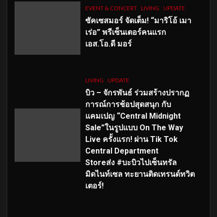
EVENT & CONCERT
LIVING
UPDATE
ซัคเซสมอร์ จัดเต็ม
!
“มาริโอ้ เมา
เร่อ” พรีเซ็นเตอร์คนแรก
เอส
.โอ.ดี มอร์
LIVING
UPDATE
บิว – จักรพันธ์ ร่วมสร้างปรากฏ
การณ์การช้อปสุดสนุก กับ
แคมเปญ “Central Midnight
Sale”ในรูปแบบ On The Way
Live ครั้งแรก! ผ่าน Tik Tok
Central Department
Storeส่ง #บะบิวไปเซ็นทรัล
มิดไนท์เซล ทะยานติดเทรนด์ทวิต
เตอร์!