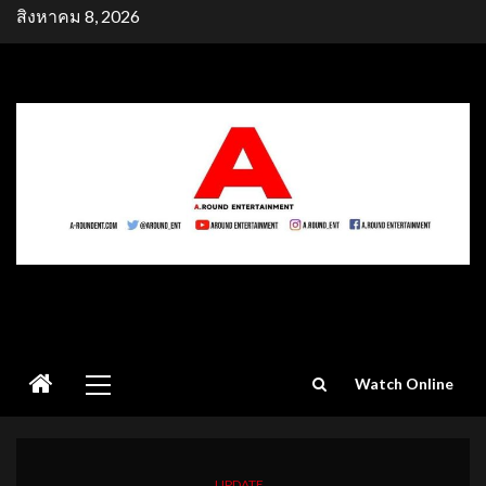
Skip
สิงหาคม 8, 2026
to
content
Primary
Watch Online
Menu
UPDATE