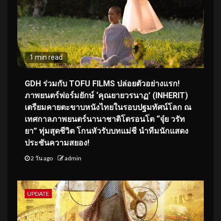
1 min read
GDH ร่วมกับ TOFU FILMS ปล่อยตัวอย่างแรก!
ภาพยนตร์ฟอร์มยักษ์ ‘คุณยายวรนาฏ’ (INHERIT)
เตรียมคายตะขาบหนังไทยในรอบปฐมทัศน์โลก ณ
เทศกาลภาพยนตร์นานาชาติโตรอนโต “จุ๋ย วรัท
ยา” ทุ่มสุดชีวิต โกนหัวรับบทแม่ชี นำทีมนักแสดง
ประชันความสยอง!
2 วัน ago
admin
UPDATE