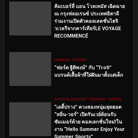
คิมเบอร์ลี่ แอน โวลเทมัส เฉิดฉาย
ณ กรุงฟลอเรนซ์ ประเทศอิตาลี
ร่วมงานเปิดตัวคอลเลคชั่นไฮจิ
วเวลรีจากคาร์เทียร์LE VOYAGE
RECOMMENCÉ
FASHION
UPDATE
“ฟอร์ด ฐิติพงษ์” กับ “Trofi”
แบรนด์เสื้อผ้าที่ใฝ่ฝันมาตั้งแต่เด็ก
EVENT & CONCERT
FASHION
UPDATE
“เลดี้ปราง” ควงสองหนุ่มสุดฮอต
“หยิ่น-วอร์” เปิดรันเวย์ต้อนรับ
ซัมเมอร์ด้วย คอลเลกชั่นใหม่!ใน
งาน “Hello Summer Enjoy Your
Summer Sports”