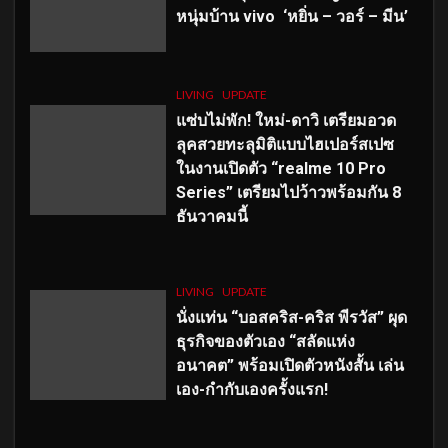
หนุ่มบ้าน vivo ‘หยิ่น – วอร์ – มีน’
LIVING
UPDATE
แซ่บไม่พัก! ใหม่-ดาวิ เตรียมอวด
ลุคสวยทะลุมิติแบบไฮเปอร์สเปซ
ในงานเปิดตัว “realme 10 Pro
Series” เตรียมไปว้าวพร้อมกัน 8
ธันวาคมนี้
LIVING
UPDATE
นั่งแท่น “บอสคริส-คริส พีรวัส” ผุด
ธุรกิจของตัวเอง “สลัดแห่ง
อนาคต” พร้อมเปิดตัวหนังสั้น เล่น
เอง-กำกับเองครั้งแรก!