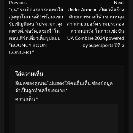
Continue
Previous
Next
“บุ๋น” ระเบิดแรงกระแทกใส่
Under Armour เปิดเวทีสร้าง
Reading
สุดทุกโมเมนต์!! พร้อมแขก
ศักยภาพทางกีฬา ชวนหนุ่ม
รับเชิญพิเศษ “เปรม, มุก, จุง,
สาวสายสปอร์ต ร่วมประลอง
สตางค์, ฟอร์ด, แซมมี่” ใน
ความแกร่ง ในการแข่งขัน
คอนเสิร์ตเดี่ยวเต็มรูปแบบ
UA Combine 2024 powered
“BOUNCY BOUN
by Supersports ปีที่ 3
CONCERT”
ใส่ความเห็น
อีเมลของคุณจะไม่แสดงให้คนอื่นเห็น
ช่องข้อมูล
จำเป็นถูกทำเครื่องหมาย
*
ความเห็น
*