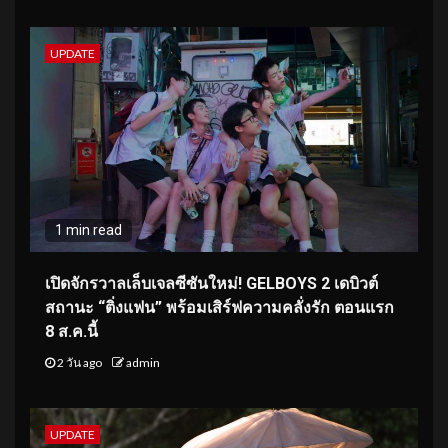
UPDATE
1 min read
เปิดจักรวาลเล็บเจลซีซันใหม่! GELBOYS 2 เดบิวต์
สถานะ “ติ่งแฟน” พร้อมเสิร์ฟความคลั่งรัก ตอนแรก
8 ส.ค.นี้
2 วัน ago
admin
UPDATE