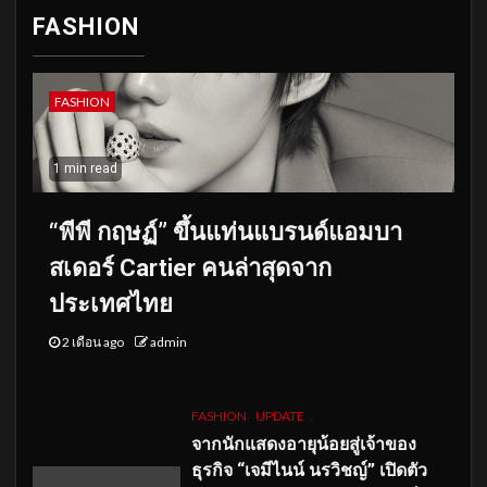
FASHION
FASHION
1 min read
“พีพี กฤษฏ์” ขึ้นแท่นแบรนด์แอมบา
สเดอร์ Cartier คนล่าสุดจาก
ประเทศไทย
2 เดือน ago
admin
FASHION
UPDATE
จากนักแสดงอายุน้อยสู่เจ้าของ
ธุรกิจ “เจมีไนน์ นรวิชญ์” เปิดตัว