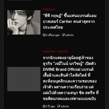
FASHION
“พีพี กฤษฏ์” ขึ้นแท่นแบรนด์แอม
บาสเดอร์ Cartier คนล่าสุดจาก
ประเทศไทย
2 เดือน ago
admin
FASHION
UPDATE
จากนักแสดงอายุน้อยสู่เจ้าของ
ธุรกิจ “เจมีไนน์ นรวิชญ์” เปิดตัว
DIVINE Brand Official แบรนด์
เสื้อผ้าและสินค้าไลฟ์สไตล์ ที่
สะท้อนบุคลิกและความชอบของ
เจ้าตัว ผสานความเรียบง่าย แต่
แฝงไปด้วยความสนุก ชิค สตรีท ที่
ขอติดแกลมและเท่ตามแบบฉบับ
2 ปี ago
admin