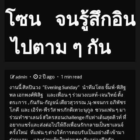
โซน จนรู้สึกอิน
ไปตาม ๆ กัน
2 ปี ago
admin
1 min read
งานนี้ ศิลปินวง “Evening Sunday” นำทีมโดย จั๊มพ์-พิสิฐ
พล เอกพงศ์พิสิฐ และเพื่อน ๆ ร่วมวงเบสท์-เจนวิทย์ ตั้ง
ตระการ , กันกัน-กัญจน์ เตียวสุวรรณ ,นุ-พจนกร อภิพัชร
โภคี และ เอิร์ท-พีรวัส พรภักดีเทวะนุกูล ชวนแฟน ๆ มา
ร่วมทำชาเลนจ์ #ใครสอนchallenge กับท่าเต้นสุดคิวท์ ที่
อยากแชร์และส่งต่อไปให้ถึงเพื่อนรักกลายเป็นชาเลนจ์
ครั้งใหม่ ที่แฟน ๆ ต่างให้การตอบรับเป็นอย่างดี เข้ามา
ร่วมแจม และร่วมเต้นในท่อนฮุค กันอย่างคึกคัก