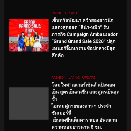
LIVING
UPDATE
เซ็นทรัลพัฒนา คว้าสองสาวนัก
แสดงสุดฮอต “ลีน่า-หมิว” รับ
ภารกิจ Campaign Ambassador
“Grand Grand Sale 2026” ปลุก
เอเนอร์จี้มหกรรมช้อปกลางปีสุด
คึกคัก
FASHION
LIVING
UPDATE
โฉมใหม่
! เอเวอร์เซ้นส์ แป้งหอม
เย็น สูตรเย็นสดชื่น และสูตรเย็นสุด
ขั้ว
ไอเทมคู่กายของสาว ๆ ประจำ
ซัมเมอร์นี้
เย็นสดชื่นเต็มคาราเบล อัพเลเวล
ความหอมยาวนาน
8
ชม.