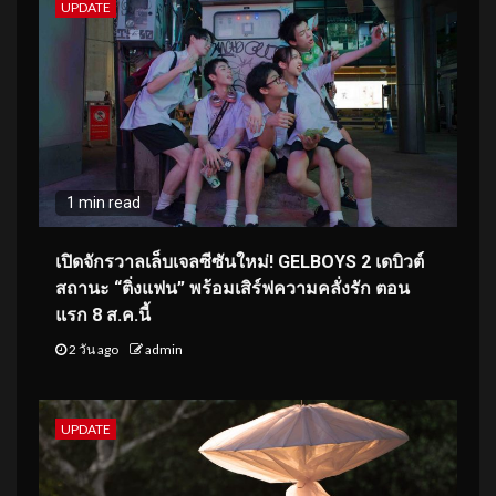
UPDATE
1 min read
เปิดจักรวาลเล็บเจลซีซันใหม่! GELBOYS 2 เดบิวต์
สถานะ “ติ่งแฟน” พร้อมเสิร์ฟความคลั่งรัก ตอน
แรก 8 ส.ค.นี้
2 วัน ago
admin
UPDATE