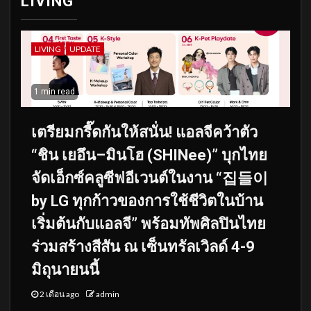
LIVING
LIVING
UPDATE
1 min read
เตรียมกรี๊ดกันให้สนั่น! แอลจีคว้าตัว
“ชิน เยอึน–มินโฮ (SHINee)” บุกไทย
จัดเอ็กซ์คลูซีฟอีเวนต์ในงาน “집들이
by LG ทุกก้าวของการใช้ชีวิตในบ้าน
เริ่มต้นกับแอลจี” พร้อมทัพศิลปินไทย
ร่วมสร้างสีสัน ณ เซ็นทรัลเวิลด์ 4-9
มิถุนายนนี้
2 เดือน ago
admin