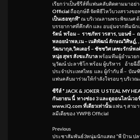
เรียกว่าเป็นซีรีส์​ที่แฟนคลับติดตามมาอย่าง
Official
ถือฤกษ์ดี จัดพิธีไหว้บวงสรวงขอพ
เป็นเธอทุกที
”
ณ บริเวณลานพระพิฆเนศ ด้า
บรรยากาศที่คึกคัก และ อบอุ่นจากทีมน
รัตน์
พร้อม
– ราชภัทร วรสาร
,
บอนซ์
– ณ
พลอยนำพล
,
เน
– เนติพัฒน์ ลักษณวิศิษฎ์
, 
วัฒนากุล
,
วิคเตอร์
– ชัชชวิศ เตชะรักษ์พงศ
หนุ่ย สุพร สังฆะภิบาล
พร้อมทีมผู้อำนวยก
นุวัฒน์ ปะลาชิโก พร้อม ผู้บริหาร อ้ายฉี
ประจำประเทศไทย และ ผู้กำกับ ตี๋ – บัณฑ
แฟนคลับมาร่วมให้กำลังใจรอบ ๆ บริเวณ
ซีรีส์ “ JACK & JOKER U STEAL MY HEA
กันยายน นี้ ทางช่อง 3
และดูออนไลน์เวอร์
www.iQ.com ที่เดียวเท่านั้น
แฟน ๆ สามาร
ลมีเดียของ YWPB Official
Continue
Previous
ประชาสัมพันธ์3หนุ่มนักแสดง “พี ป้าน ปล