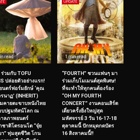
ATE
UPDATE
in read
1 min read
ร่วมกับ TOFU
“FOURTH” ชวนแฟนๆ มา
S ปล่อยตัวอย่างแรก!
ร่วมเก็บโมเมนต์สุดพิเศษ!
นตร์ฟอร์มยักษ์ ‘คุณ
ที่จะทำให้ทุกคนต้องร้อง
รนาฏ’ (INHERIT)
“OH MY FOURTH
ียมคายตะขาบหนังไทย
CONCERT” งานคอนเสิร์ต
อบปฐมทัศน์โลก ณ
เดี่ยวครั้งยิ่งใหญ่สุด
กาลภาพยนตร์
มหัศจรรย์ 3 วัน 16-17-18
ชาติโตรอนโต “จุ๋ย
ตุลาคมนี้ ปักหมุดกดบัตร
า” ทุ่มสุดชีวิต โกน
16 สิงหาคมนี้!!