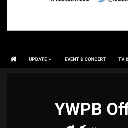
UPDATE
EVENT & CONCERT
TV 
YWPB Offi