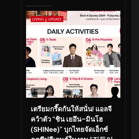
LIVING
UPDATE
1 min read
เตรียมกรี๊ดกันให้สนั่น! แอลจี
คว้าตัว “ชิน เยอึน–มินโฮ
(SHINee)” บุกไทยจัดเอ็กซ์