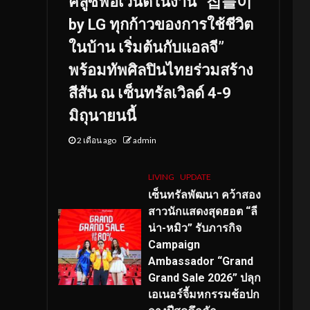
คลูซีฟอีเวนต์ในงาน “집들이
by LG ทุกก้าวของการใช้ชีวิต
ในบ้าน เริ่มต้นกับแอลจี”
พร้อมทัพศิลปินไทยร่วมสร้าง
สีสัน ณ เซ็นทรัลเวิลด์ 4-9
มิถุนายนนี้
2 เดือน ago
admin
LIVING
UPDATE
เซ็นทรัลพัฒนา คว้าสอง
สาวนักแสดงสุดฮอต “ลี
น่า-หมิว” รับภารกิจ
Campaign
Ambassador “Grand
Grand Sale 2026” ปลุก
เอเนอร์จี้มหกรรมช้อปก