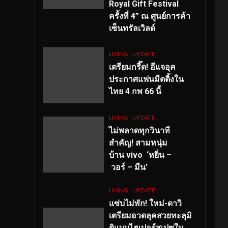
Royal Gift Festival
ครั้งที่ 4” ณ ศูนย์การค้า
เซ็นทรัลเวิลด์
LIVING
UPDATE
เตรียมกรี๊ด! อีแจอุค
ประกาศแฟนมีตติ้งใน
ไทย 4 กพ 66 นี้
LIVING
UPDATE
ไม่พลาดทุกวินาที
สำคัญ
! สามหนุ่ม
บ้าน vivo ‘หยิ่น –
วอร์ – มีน’
LIVING
UPDATE
แซ่บไม่พัก! ใหม่-ดาวิ
เตรียมอวดลุคสวยทะลุมิ
ติแบบไฮเปอร์สเปซใน