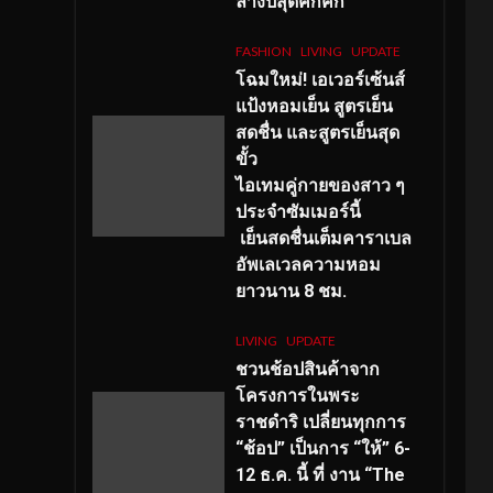
ลางปีสุดคึกคัก
FASHION
LIVING
UPDATE
โฉมใหม่
! เอเวอร์เซ้นส์
แป้งหอมเย็น สูตรเย็น
สดชื่น และสูตรเย็นสุด
ขั้ว
ไอเทมคู่กายของสาว ๆ
ประจำซัมเมอร์นี้
เย็นสดชื่นเต็มคาราเบล
อัพเลเวลความหอม
ยาวนาน
8
ชม.
LIVING
UPDATE
ชวนช้อปสินค้าจาก
โครงการในพระ
ราชดำริ เปลี่ยนทุกการ
“ช้อป” เป็นการ “ให้” 6-
12 ธ.ค. นี้ ที่ งาน “The