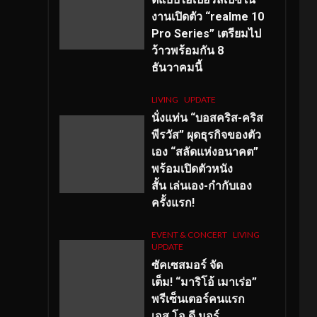
งานเปิดตัว “realme 10
Pro Series” เตรียมไป
ว้าวพร้อมกัน 8
ธันวาคมนี้
LIVING
UPDATE
นั่งแท่น “บอสคริส-คริส
พีรวัส” ผุดธุรกิจของตัว
เอง “สลัดแห่งอนาคต”
พร้อมเปิดตัวหนัง
สั้น เล่นเอง-กำกับเอง
ครั้งแรก!
EVENT & CONCERT
LIVING
UPDATE
ซัคเซสมอร์ จัด
เต็ม
!
“มาริโอ้ เมาเร่อ”
พรีเซ็นเตอร์คนแรก
เอส
.โอ.ดี มอร์