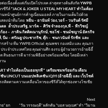
ต่อเนื่องตั้งแต่เริ่มเปิดโปรเจค ล่าสุดทางต้นสังกัด
YWPB
รซีรีส์
“JACK & JOKER U STEAL MY HEART
ทำไมต้อง
นหน้าศูนย์การค้ายูเนี่ยนมอลล์ ภายในงานเต็มไปด้วย
ักแสดงนำทีมโดย
หยิ่น – อานันท์ ว่อง
,
วอร์
– วนรันต์ รัศมี
ดล ล้ำประเสริฐ, มาร์ค – ศิวัช จำลองกุล,พี – พีรวิชญ์
,
ก้อง
– ภาคิน กิตติคณานุรักษ์
,
ซอโซ่
– ชนม์ชญาน์ อัครกิจ
์
,
บีม
– ศรัณยู ประชากริช
,
ตุ๊ก
– ชนกวนันท์ รักชีพ
และ
ารสร้าง ทีม YWPB Official คุณพชร กองสมิง และ คุณภา
อี้ ประจำประเทศไทย คุณผ่านศึก ธงรบ ผู้อำนวยการอ้ายฉีอี้
ิต สินธนภารดี มาร่วมพิธีอย่างพร้อมเพรียง โดยมีเหล่า
งาน
RT ทำไมต้องเป็นเธอทุกที ” เตรียมชมพร้อมกัน เดือน
ชัน UNCUT บนแอปพลิเคชัน iQIYI (อ้ายฉีอี้)
และ เว็บไซต์
ถติดตามความเคลื่อนไหวของซีรีส์ได้ทุกช่องทางโซเชีย
Next
าย” ยก
“วัน ​วรรณฤดี” ผลักดัน “บอส นฤเบศ” ทำ “วิมาน