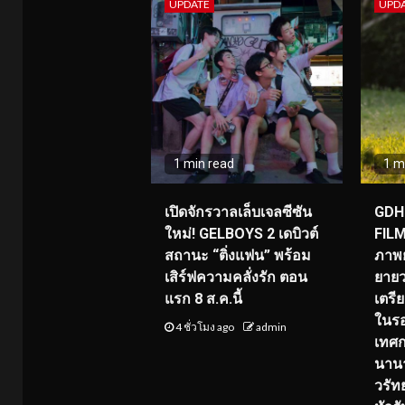
UPDATE
UPD
1 min read
1 m
เปิดจักรวาลเล็บเจลซีซัน
GDH 
ใหม่! GELBOYS 2 เดบิวต์
FILM
สถานะ “ติ่งแฟน” พร้อม
ภาพย
เสิร์ฟความคลั่งรัก ตอน
ยายว
แรก 8 ส.ค.นี้
เตร
ในร
4 ชั่วโมง ago
admin
เทศ
นานา
วรัทย