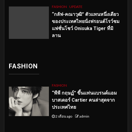
FASHION
UPDATE
“กลัฟ-คณาวุฒิ” ตัวแทนหนึ่งเดียว
ของประเทศไทยนั่งฟรอนต์โรว์ชม
แฟชั่นโชว์ Onisuka Tiger ที่มิ
ลาน
FASHION
FASHION
“พีพี กฤษฏ์” ขึ้นแท่นแบรนด์แอม
บาสเดอร์ Cartier คนล่าสุดจาก
ประเทศไทย
2 เดือน ago
admin