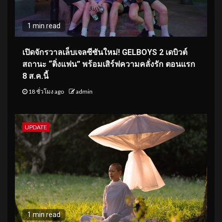
1 min read
เปิดจักรวาลเล็บเจลซีซันใหม่! GELBOYS 2 เดบิวต์
สถานะ “ติ่งแฟน” พร้อมเสิร์ฟความคลั่งรัก ตอนแรก
8 ส.ค.นี้
18 ชั่วโมง ago
admin
UPDATE
1 min read