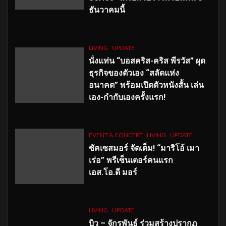
ธันวาคมนี้
LIVING
UPDATE
นั่งแท่น “บอสคริส-คริส พีรวัส” ผุด
ธุรกิจของตัวเอง “สลัดแห่ง
อนาคต” พร้อมเปิดตัวหนังสั้น เล่น
เอง-กำกับเองครั้งแรก!
EVENT & CONCERT
LIVING
UPDATE
ซัคเซสมอร์ จัดเต็ม
!
“มาริโอ้ เมา
เร่อ” พรีเซ็นเตอร์คนแรก
เอส
.โอ.ดี มอร์
LIVING
UPDATE
บิว – จักรพันธ์ ร่วมสร้างปรากฏ