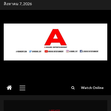
Skip
สิงหาคม 7, 2026
to
content
Primary
Watch Online
Menu
UPDATE