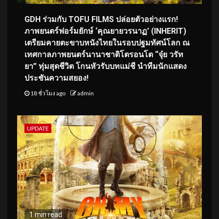
GDH ร่วมกับ TOFU FILMS ปล่อยตัวอย่างแรก!
ภาพยนตร์ฟอร์มยักษ์ ‘คุณยายวรนาฏ’ (INHERIT)
เตรียมคายตะขาบหนังไทยในรอบปฐมทัศน์โลก ณ
เทศกาลภาพยนตร์นานาชาติโตรอนโต “จุ๋ย วรัท
ยา” ทุ่มสุดชีวิต โกนหัวรับบทแม่ชี นำทีมนักแสดง
ประชันความสยอง!
18 ชั่วโมง ago
admin
UPDATE
1 min read