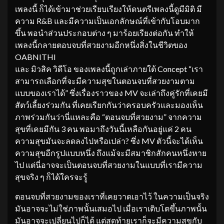
เพลงนี้ ก็ได้เข้ามาช่วยเรียบเรียงให้ดนตรีเพลงนี้ดูมีมิติ มี
ความ R&B และมีความเป็นเอกลักษณ์ที่เข้ากับโอบมาก
ขึ้น พอนำส่วนประกอบต่าง ๆ มาร้อยเรียงต่อกัน ทำให้
เพลงนี้กลายตอบจบที่สวยงามอีกหนึ่งสิ่งในชีวิตของ
OABNITHI
และ มิวสิค วิดีโอ ของเพลงนี้ถูกเล่าภายใต้ Concept “เรา
สามารถเลือกที่จะมีความสุขในตอนจบที่สวยงามตาม
แบบของเราได้” ซึ่งเรื่องราวของ MV จะเล่าถึงคู่รักที่เคยมี
สัตว์เลี้ยงร่วมกัน ที่เคยเรียกกันว่าครอบครัวและมองเห็น
ภาพร่วมกันว่านี่แหละคือ “ตอนจบที่สวยงาม” จากความ
สุขที่เคยมีกัน 3 คน พอมาถึงวันนี้เหลือกันอยู่แค่ 2 คน
ความสุขมันจะลดลงไปหรือเปล่า? ซึ่ง MV ตัวนี้จะได้เห็น
ความสุขอีกรูปแบบหนึ่ง ถึงแม้จะมีสมาชิกสักคนหนึ่งหาย
ไป แต่นี่อาจจะเป็นตอนจบที่สวยงามในแบบที่เรามีความ
สุขจริง ๆ ก็ได้ใครจะรู้
ตอนจบที่สวยงามของเราที่เคยวาดเอาไว้ ในความเป็นจริง
มันอาจจะไม่ใช่ภาพนั้นเสมอไป เมื่อเราเติบโตขึ้นภาพนั้น
มันอาจจะเปลี่ยนไปก็ได้ แต่สุดท้ายเราก็จะมีความสุขกับ