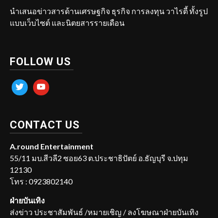
นำเสนอข่าวสารด้านเศรษฐกิจ ธุรกิจ การลงทุน วาไรตี้ ทั้งรูป
แบบเว็บไซต์ และนิตยสารรายเดือน
FOLLOW US
twitter
youtube
CONTACT US
A.round Entertainment
55/11 มบ.สีวลี2 ซอย63 ต.ประชาธิปัตย์ อ.ธัญบุรี จ.ปทุม
12130
โทร : 0923802140
ฝ่ายบันเทิง
ส่งข่าว ประชาสัมพันธ์ /หมายเชิญ / ลงโฆษณาฝ่ายบันเทิง