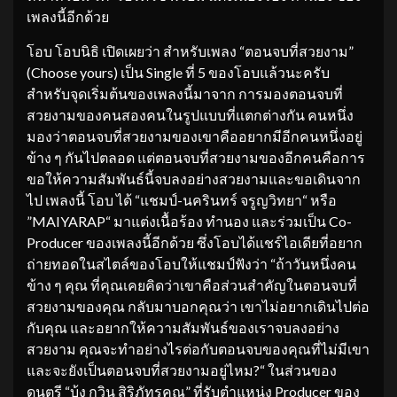
เพลงนี้อีกด้วย
โอบ โอบนิธิ เปิดเผยว่า สำหรับเพลง “ตอนจบที่สวยงาม”
(Choose yours) เป็น Single ที่ 5 ของโอบแล้วนะครับ
สำหรับจุดเริ่มต้นของเพลงนี้มาจาก การมองตอนจบที่
สวยงามของคนสองคนในรูปแบบที่แตกต่างกัน คนหนึ่ง
มองว่าตอนจบที่สวยงามของเขาคืออยากมีอีกคนหนึ่งอยู่
ข้าง ๆ กันไปตลอด แต่ตอนจบที่สวยงามของอีกคนคือการ
ขอให้ความสัมพันธ์นี้จบลงอย่างสวยงามและขอเดินจาก
ไป เพลงนี้ โอบ ได้ “แชมป์-นครินทร์ จรูญวิทยา“ หรือ
”MAIYARAP“ มาแต่งเนื้อร้อง ทำนอง และร่วมเป็น Co-
Producer ของเพลงนี้อีกด้วย ซึ่งโอบได้แชร์ไอเดียที่อยาก
ถ่ายทอดในสไตล์ของโอบให้แชมป์ฟังว่า “ถ้าวันหนึ่งคน
ข้าง ๆ คุณ ที่คุณเคยคิดว่าเขาคือส่วนสำคัญในตอนจบที่
สวยงามของคุณ กลับมาบอกคุณว่า เขาไม่อยากเดินไปต่อ
กับคุณ และอยากให้ความสัมพันธ์ของเราจบลงอย่าง
สวยงาม คุณจะทำอย่างไรต่อกับตอนจบของคุณที่ไม่มีเขา
และจะยังเป็นตอนจบที่สวยงามอยู่ไหม?“ ในส่วนของ
ดนตรี “บุ้ง กวิน สิริภัทรคุณ” ที่รับตำแหน่ง Producer ของ