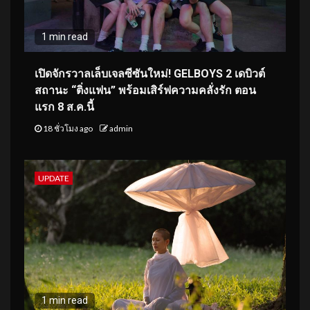
1 min read
เปิดจักรวาลเล็บเจลซีซันใหม่! GELBOYS 2 เดบิวต์
สถานะ “ติ่งแฟน” พร้อมเสิร์ฟความคลั่งรัก ตอน
แรก 8 ส.ค.นี้
18 ชั่วโมง ago
admin
UPDATE
1 min read