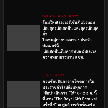
FASHION
LIVING
UPDATE
โฉมใหม่
! เอเวอร์เซ้นส์ แป้งหอม
เย็น สูตรเย็นสดชื่น และสูตรเย็นสุด
ขั้ว
ไอเทมคู่กายของสาว ๆ ประจำ
ซัมเมอร์นี้
เย็นสดชื่นเต็มคาราเบล อัพเลเวล
ความหอมยาวนาน
8
ชม.
LIVING
UPDATE
ชวนช้อปสินค้าจากโครงการใน
พระราชดำริ เปลี่ยนทุกการ
“ช้อป” เป็นการ “ให้” 6-12 ธ.ค. นี้
ที่ งาน “The Royal Gift Festival
ครั้งที่ 4” ณ ศูนย์การค้าเซ็นทรัล