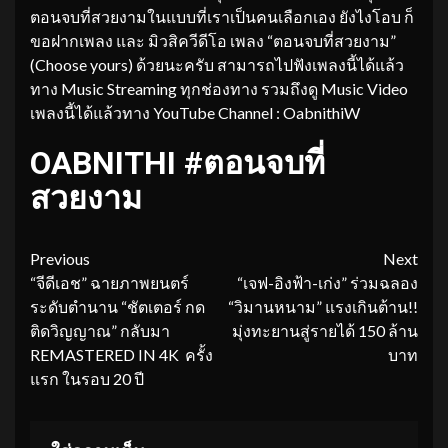
ตอนจบที่สวยงามในแบบที่เราเป็นคนเลือกเอง ยังไงโอบ ก็
ขอฝากเพลง และ มิวสิควีดีโอ เพลง “ตอนจบที่สวยงาม”
(Choose yours) ด้วยนะครับ สามารถไปฟังเพลงนี้ได้แล้ว
ทาง Music Streaming ทุกช่องทาง รวมถึงดู Music Video
เพลงนี้ได้แล้วทาง YouTube Channel : OabnithiW
OABNITHI #ตอนจบที่
สวยงาม
Continue
Previous
Next
“จีดีเอช” ฉายภาพยนตร์
“เจฟ-อิงฟ้า-เก่ง” ร่วมฉลอง
Reading
ระดับตำนาน “ชัตเตอร์ กด
“วิมานหนาม” แรงเกินต้าน!!
ติดวิญญาณ” กลับมา
มุ่งทะยานสู่รายได้ 150 ล้าน
REMASTERED IN 4K ครั้ง
บาท
แรก ในรอบ 20 ปี