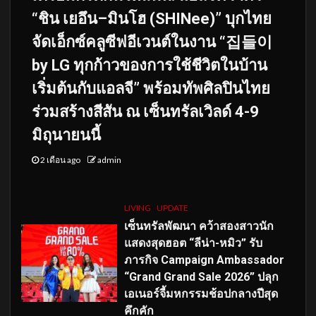
“ชิน เยอึน–มินโฮ (SHINee)” บุกไทย
จัดเอ็กซ์คลูซีฟอีเวนต์ในงาน “집들이
by LG ทุกก้าวของการใช้ชีวิตในบ้าน
เริ่มต้นกับแอลจี” พร้อมทัพศิลปินไทย
ร่วมสร้างสีสัน ณ เซ็นทรัลเวิลด์ 4-9
มิถุนายนนี้
2 เดือน ago
admin
LIVING
UPDATE
เซ็นทรัลพัฒนา คว้าสองสาวนัก
แสดงสุดฮอต “ลีน่า-หมิว” รับ
ภารกิจ Campaign Ambassador
“Grand Grand Sale 2026” ปลุก
เอเนอร์จี้มหกรรมช้อปกลางปีสุด
คึกคัก