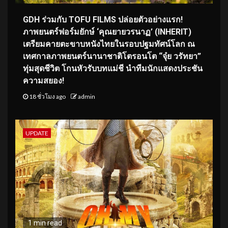
GDH ร่วมกับ TOFU FILMS ปล่อยตัวอย่างแรก!
ภาพยนตร์ฟอร์มยักษ์ ‘คุณยายวรนาฏ’ (INHERIT)
เตรียมคายตะขาบหนังไทยในรอบปฐมทัศน์โลก ณ
เทศกาลภาพยนตร์นานาชาติโตรอนโต “จุ๋ย วรัทยา”
ทุ่มสุดชีวิต โกนหัวรับบทแม่ชี นำทีมนักแสดงประชัน
ความสยอง!
18 ชั่วโมง ago
admin
UPDATE
1 min read