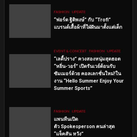
FASHION
UPDATE
“ฟอร์ด ฐิติพงษ์” กับ “Trofi”
แบรนด์เสื้อผ้าที่ใฝ่ฝันมาตั้งแต่เด็ก
EVENT & CONCERT
FASHION
UPDATE
“เลดี้ปราง” ควงสองหนุ่มสุดฮอต
“หยิ่น-วอร์” เปิดรันเวย์ต้อนรับ
ซัมเมอร์ด้วย คอลเลกชั่นใหม่!ใน
งาน “Hello Summer Enjoy Your
Summer Sports”
FASHION
UPDATE
แพนทีนเปิด
ตัว
Spokesperson คนล่าสุด
“แจ็คสัน หวัง”