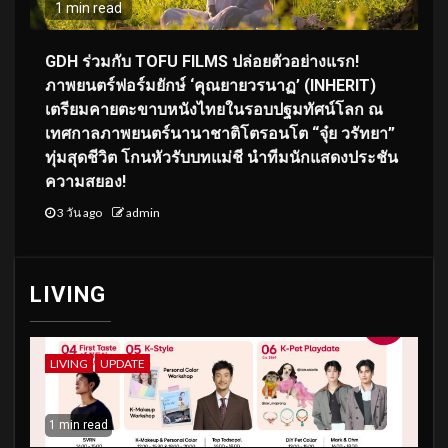
1 min read
GDH ร่วมกับ TOFU FILMS ปล่อยตัวอย่างแรก!
ภาพยนตร์ฟอร์มยักษ์ ‘คุณยายวรนาฏ’ (INHERIT)
เตรียมคายตะขาบหนังไทยในรอบปฐมทัศน์โลก ณ
เทศกาลภาพยนตร์นานาชาติโตรอนโต “จุ๋ย วรัทยา”
ทุ่มสุดชีวิต โกนหัวรับบทแม่ชี นำทีมนักแสดงประชัน
ความสยอง!
3 วัน ago
admin
LIVING
LIVING
UPDATE
1 min read