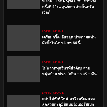
ที่ งาน “The Royal Gift Festival
ครั้งที่ 4” ณ ศูนย์การค้าเซ็นทรัล
เวิลด์
LIVING
UPDATE
เตรียมกรี๊ด! อีแจอุค ประกาศแฟน
มีตติ้งในไทย 4 กพ 66 นี้
LIVING
UPDATE
ไม่พลาดทุกวินาทีสำคัญ
! สาม
หนุ่มบ้าน vivo ‘หยิ่น – วอร์ – มีน’
LIVING
UPDATE
แซ่บไม่พัก! ใหม่-ดาวิ เตรียมอวด
ลุคสวยทะลุมิติแบบไฮเปอร์สเปซ