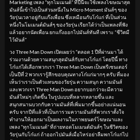
Marketing เพลง “ทุกโมเมนต์” ที่ปีนี้จะใช้เพลงโฆษณาสุด
มันส์นี้เข้าไปเป็นส่วนหนึ่งใน Micro Moment มันส์ๆ ของ
วัยรุ่นเวลาอยู่กับแก๊งเพื่อน ซึ่งเหมือนกับโก๋แก่ ที่เป็นส่วน
หนึ่งในโมเมนต์มันส์ๆ ของวัยรุ่น เรียกได้ว่าเป็นเพลงที่ฟัง
แล้วอยากนัดเพื่อน ยกแก๊งออกไปมันส์ทันที เพราะ “ชีวิตมี
ไว้มันส์”
วง Three Man Down เปิดเผยว่า “ตลอด 1 ปีที่ผ่านมา ได้
ร่วมงานด้วยความสนุกสุดมันส์กับทางโก๋แก่ โดยปีนี้ ทาง
โก๋แก่ได้เลือกพวกเรา Three Man Down เป็นพรีเซนเตอร์
เป็นปีที่ 2 พวกเรารู้สึกขอบคุณทางโก๋แก่มากๆ ครับ ที่มอง
เห็นว่าเราเป็นตัวแทนของวัยรุ่น ความสนุก ความมันส์
และพวกเรา Three Man Down อยากบอกว่าจะมีความ
มันส์ใหม่ๆ เกิดขึ้น ในรูปแบบที่หลากหลายขึ้น และ
สนุกสนานบวกกับความมันส์ที่เพิ่มมากขึ้นอย่างแน่นอน
ครับ จากปีที่แล้วที่เป็นการวมความมันส์ที่พวกเราตั้งใจ
ทำงานให้ออกมาเป็นผลงานในภาพยนตร์โฆษณาและ
เพลง “ทุกโมเมนต์” ที่ถ่ายทอดโมเมนต์มันส์ๆ ในชีวิตของ
วัยรุ่นกับโก๋แก่ ถ้าออกไปมันส์เมื่อไหร่อย่าลืมพกโก๋แก่ไป