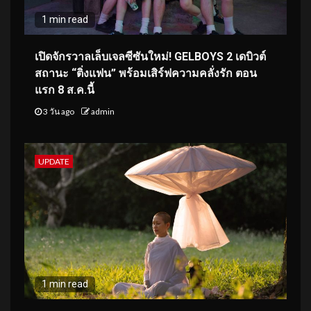
1 min read
เปิดจักรวาลเล็บเจลซีซันใหม่! GELBOYS 2 เดบิวต์
สถานะ “ติ่งแฟน” พร้อมเสิร์ฟความคลั่งรัก ตอน
แรก 8 ส.ค.นี้
3 วัน ago
admin
UPDATE
1 min read