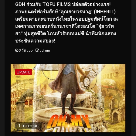
GDH ร่วมกับ TOFU FILMS ปล่อยตัวอย่างแรก!
ภาพยนตร์ฟอร์มยักษ์ ‘คุณยายวรนาฏ’ (INHERIT)
เตรียมคายตะขาบหนังไทยในรอบปฐมทัศน์โลก ณ
เทศกาลภาพยนตร์นานาชาติโตรอนโต “จุ๋ย วรัท
ยา” ทุ่มสุดชีวิต โกนหัวรับบทแม่ชี นำทีมนักแสดง
ประชันความสยอง!
3 วัน ago
admin
UPDATE
1 min read