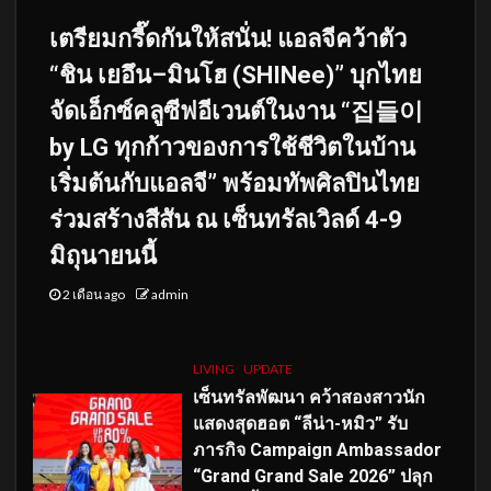
เตรียมกรี๊ดกันให้สนั่น! แอลจีคว้าตัว
“ชิน เยอึน–มินโฮ (SHINee)” บุกไทย
จัดเอ็กซ์คลูซีฟอีเวนต์ในงาน “집들이
by LG ทุกก้าวของการใช้ชีวิตในบ้าน
เริ่มต้นกับแอลจี” พร้อมทัพศิลปินไทย
ร่วมสร้างสีสัน ณ เซ็นทรัลเวิลด์ 4-9
มิถุนายนนี้
2 เดือน ago
admin
LIVING
UPDATE
เซ็นทรัลพัฒนา คว้าสองสาวนัก
แสดงสุดฮอต “ลีน่า-หมิว” รับ
ภารกิจ Campaign Ambassador
“Grand Grand Sale 2026” ปลุก