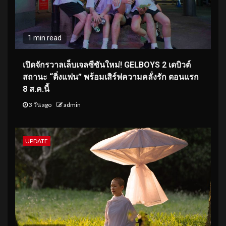
1 min read
เปิดจักรวาลเล็บเจลซีซันใหม่! GELBOYS 2 เดบิวต์
สถานะ “ติ่งแฟน” พร้อมเสิร์ฟความคลั่งรัก ตอนแรก
8 ส.ค.นี้
3 วัน ago
admin
UPDATE