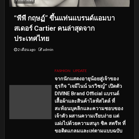
“พีพี กฤษฏ์” ขึ้นแท่นแบรนด์แอมบา
สเดอร์ Cartier คนล่าสุดจาก
ประเทศไทย
2 เดือน ago
admin
FASHION
UPDATE
จากนักแสดงอายุน้อยสู่เจ้าของ
ธุรกิจ “เจมีไนน์ นรวิชญ์” เปิดตัว
DIVINE Brand Official แบรนด์
เสื้อผ้าและสินค้าไลฟ์สไตล์ ที่
สะท้อนบุคลิกและความชอบของ
เจ้าตัว ผสานความเรียบง่าย แต่
แฝงไปด้วยความสนุก ชิค สตรีท ที่
ขอติดแกลมและเท่ตามแบบฉบับ