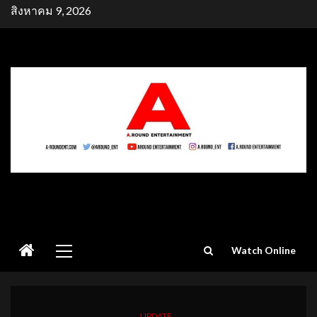
Skip
สิงหาคม 9, 2026
to
content
Primary
Watch Online
Menu
UPDATE