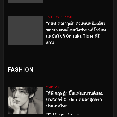
FASHION
UPDATE
“กลัฟ-คณาวุฒิ” ตัวแทนหนึ่งเดียว
ของประเทศไทยนั่งฟรอนต์โรว์ชม
แฟชั่นโชว์ Onisuka Tiger ที่มิ
ลาน
FASHION
FASHION
“พีพี กฤษฏ์” ขึ้นแท่นแบรนด์แอม
บาสเดอร์ Cartier คนล่าสุดจาก
ประเทศไทย
2 เดือน ago
admin