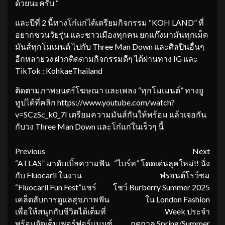
ด้วยนะครับ “
และปีที่ 2 นี้ทางโก๋แก่ได้เตรียมกิจกรรม “KOH LAND” ที่
อยากชวนวัยรุ่น และชาวเมืองทุกคน ยกแก๊งมามันทุกเม็ด
มันส์ทุกโมเมนต์ ไปกับ Three Man Down และศิลปินอื่นๆ
อีกหลายวง ฝากติดตามกิจกรรมดีๆ ได้ผ่านทาง IG และ
TikTok : KohkaeThailand
ติดตามภาพยนตร์โฆษณา และเพลง “ทุกโมเมนต์” ทางยู
ทูปได้ที่คลิก https://www.youtube.com/watch?
v=SCzSc_k0_7I เตรียมความมันส์กันให้พร้อม แล้วเจอกัน
กับวง Three Man Down และโก๋แก่ในเร็วๆ นี้
Continue
Previous
Next
“ATLAS” มาดับเบิ้ลความฟัน
“ไบร์ท” โดดเด่นลุคใหม่!! นั่ง
Reading
กับ Fluocaril ในงาน
ฟรอนต์โรว์ชม
“Fluocaril Fun Fest”แชร์
โชว์ Burberry Summer 2025
เคล็ดลับการดูแลสุขภาพฟัน
ใน London Fashion
เพื่อให้สนุกกับชีวิตได้เต็มที่
Week ประจำ
พร้อมจัดเต็มเพอร์ฟอร์แมนซ์
ฤดูกาล Spring/Summer