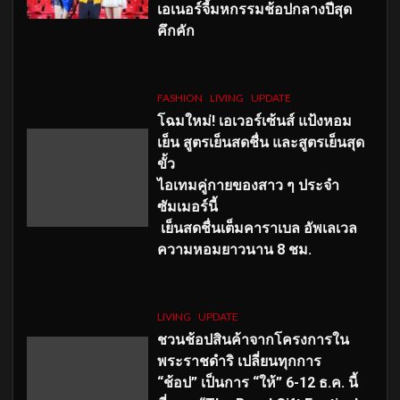
เอเนอร์จี้มหกรรมช้อปกลางปีสุด
คึกคัก
FASHION
LIVING
UPDATE
โฉมใหม่
! เอเวอร์เซ้นส์ แป้งหอม
เย็น สูตรเย็นสดชื่น และสูตรเย็นสุด
ขั้ว
ไอเทมคู่กายของสาว ๆ ประจำ
ซัมเมอร์นี้
เย็นสดชื่นเต็มคาราเบล อัพเลเวล
ความหอมยาวนาน
8
ชม.
LIVING
UPDATE
ชวนช้อปสินค้าจากโครงการใน
พระราชดำริ เปลี่ยนทุกการ
“ช้อป” เป็นการ “ให้” 6-12 ธ.ค. นี้