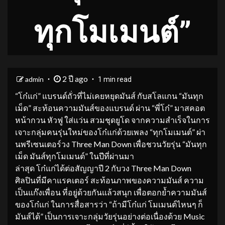
ทุกโมเมนต์”
2 ปี ago
admin
1 min read
“โก๋แก่” แบรนด์ถั่วที่ไม่เคยหยุดมันส์ กับสโลแกน “มันทุก
เม็ด” สะท้อนความมันส์ของแบรนด์ ผ่าน “พี่โก๋” มาสคอต
หน้ากวน หัวฟู ใส่แว่น สวมชุดยูโด จากความสำเร็จในการ
เจาะกลุ่มคนรุ่นใหม่ของโก๋แก่ด้วยเพลง “ทุกโมเมนต์” ผ่า
นพรีเซนเตอร์วง Three Man Down เพื่อชวนวัยรุ่น “มันทุก
เม็ด มันส์ทุกโมเมนต์” ในปีที่ผ่านมา
ล่าสุด โก๋แก่ได้ต่อสัญญาปี 2 กับวง Three Man Down
ศิลปินที่มีคาแรคเตอร์ สะท้อนภาพของความมันส์ ความ
เป็นแก๊งเพื่อน ที่อยู่ด้วยกันแล้วสนุก เพื่อตอกย้ำความมันส์
ของโก๋แก่ ในการสื่อสารว่า “ถ้ามีโก๋แก่ โมเมนต์ไหนๆ ก็
มันส์ได้” เป็นการเจาะกลุ่มวัยรุ่นอย่างต่อเนื่องด้วย Music