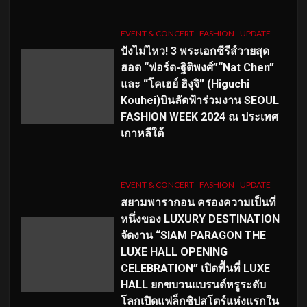
EVENT & CONCERT
FASHION
UPDATE
ปังไม่ไหว! 3 พระเอกซีรีส์วายสุด
ฮอต “ฟอร์ด-ฐิติพงศ์”“Nat Chen”
และ “โคเฮย์ ฮิงุจิ” (Higuchi
Kouhei)บินลัดฟ้าร่วมงาน SEOUL
FASHION WEEK 2024 ณ ประเทศ
เกาหลีใต้
EVENT & CONCERT
FASHION
UPDATE
สยามพารากอน ครองความเป็นที่
หนึ่งของ LUXURY DESTINATION
จัดงาน “SIAM PARAGON THE
LUXE HALL OPENING
CELEBRATION” เปิดพื้นที่ LUXE
HALL ยกขบวนแบรนด์หรูระดับ
โลกเปิดแฟล็กชิปสโตร์แห่งแรกใน