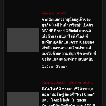
FASHION
UPDATE
จากนักแสดงอายุน้อยสู่เจ้าของ
ธุรกิจ “เจมีไนน์ นรวิชญ์” เปิดตัว
DIVINE Brand Official แบรนด์
เสื้อผ้าและสินค้าไลฟ์สไตล์ ที่
สะท้อนบุคลิกและความชอบของ
เจ้าตัว ผสานความเรียบง่าย แต่
แฝงไปด้วยความสนุก ชิค สตรีท ที่
ขอติดแกลมและเท่ตามแบบฉบับ
2 ปี ago
admin
EVENT & CONCERT
FASHION
UPDATE
ปังไม่ไหว! 3 พระเอกซีรีส์วายสุด
ฮอต “ฟอร์ด-ฐิติพงศ์”“Nat Chen”
และ “โคเฮย์ ฮิงุจิ” (Higuchi
Kouhei)บินลัดฟ้าร่วมงาน SEOUL