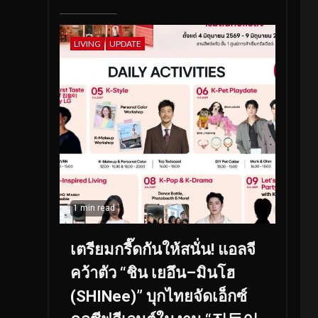
LIVING
UPDATE
1 min read
เตรียมกรี๊ดกันให้สนั่น! แอลจี
คว้าตัว “ชิน เยอึน–มินโฮ
(SHINee)” บุกไทยจัดเอ็กซ์