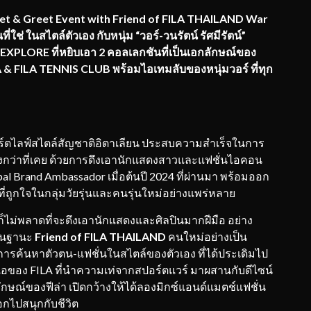
eet & Greet Event with Friend of FILA THAILAND War
ช่ ในสไตล์ตัวเอง กับหนุ่ม “วอร์-วนรัตน์ รัศมีรัตน์”
 EXPLORE ที่หยิบเอา 2 คอลเลกชันที่เป็นเอกลักษณ์ของ
A &
FILA TENNIS CLUB พร้อมไอเทมลับของหนุ่มวอร์ ที่ทุก
์ตไลฟ์สไตล์สัญชาติอิตาเลียน ประสบความสำเร็จในการ
ยิ่งกว่าที่เคย ด้วยการดึงเอานักแสดงสาวและแฟชั่นไอคอน
bal Brand Ambassador เมื่อต้นปี 2024 ที่ผ่านมา พร้อมออก
ี่ถูกใจในกลุ่มวัยรุ่นและคนรุ่นใหม่อย่างแพร่หลาย
ม่พลาดที่จะดึงเอานักแสดงและศิลปินมากฝีมือ อย่าง
ในฐานะ
Friend of FILA
THAILAND
คนใหม่อย่างเป็น
ารค้นหาตัวตน-แฟชั่นในสไตล์ของตัวเอง ที่ได้ประเดิมไป
เอของ FILA ที่นำความเท่จากสปอร์ตแวร์ มาผสานกับดีไซน์
ักษณ์ของฟีล่า เปิดกว้างให้ได้ลองมิกซ์แอนด์แมตช์แฟชั่น
อกไปสนุกกับชีวิต