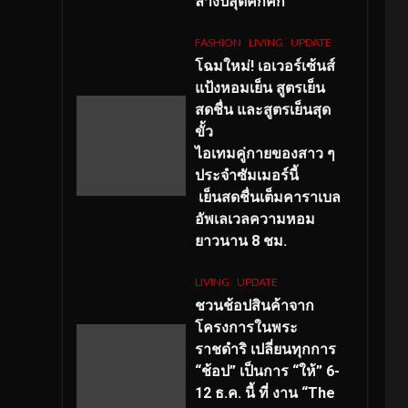
ลางปีสุดคึกคัก
FASHION
LIVING
UPDATE
โฉมใหม่
! เอเวอร์เซ้นส์
แป้งหอมเย็น สูตรเย็น
สดชื่น และสูตรเย็นสุด
ขั้ว
ไอเทมคู่กายของสาว ๆ
ประจำซัมเมอร์นี้
เย็นสดชื่นเต็มคาราเบล
อัพเลเวลความหอม
ยาวนาน
8
ชม.
LIVING
UPDATE
ชวนช้อปสินค้าจาก
โครงการในพระ
ราชดำริ เปลี่ยนทุกการ
“ช้อป” เป็นการ “ให้” 6-
12 ธ.ค. นี้ ที่ งาน “The