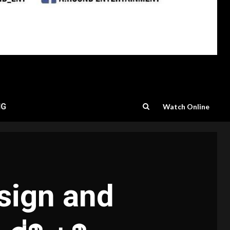
NG
Watch Online
nsign and