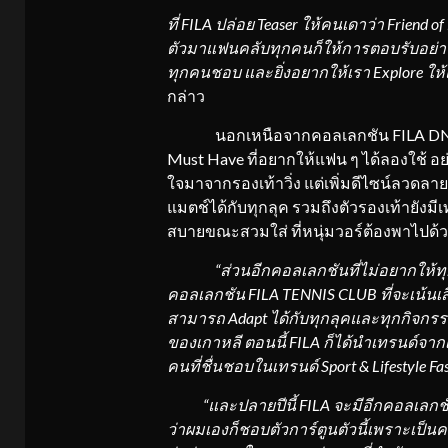
ที่
FILA ปล่อย Teaser ให้คนเดาว่า
Friend o
ตัวมาแฟนคลับทุกคนก็ให้การตอบรับอย่างดี 
ทุกคนชอบ และยิ่งอยากให้เรา
Explore ให
กล่าว
นอกเหนือจากคอลเลกชัน FILA DNA แล้
Must Have ที่อยากให้แฟน ๆ ได้ลองใช้ อย่
ใจมาจากรองเท้าวิ่ง แต่เพิ่มดีไซน์ลวดลายใ
แมตช์ได้กับทุกลุค รวมถึงตัวรองเท้ายังมีเ
สบายขณะสวมใส่ ที่หนุ่มวอร์ต้องพาไปด้วยท
“ส่วนอีกคอลเลกชันที่ไม่อยากให้ทุ
คอลเลกชัน FILA TENNIS CLUB ที่จะเน้นเสื
สามารถ Adapt ได้กับทุกลุคและทุกกิจกรร
ของเกาหลี ตอนนี้ FILA ก็ได้นำเทรนด์จากเ
คนที่ชื่นชอบในเทรนด์ Sport & Lifestyle Fas
“และปลายปีนี้ FILA จะมีอีกคอลเลกช
ว่าผมเองก็ชอบตัวการ์ตูนตัวนี้เพราะเป็นค