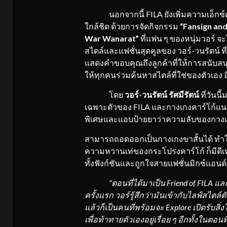
นอกจากนี้ FILA ยังเพิ่มความเอ็กซ์คลู
ใกล้ชิด ด้วยการจัดกิจกรรม
“Fansign an
War Wanarat”
ที่แฟน ๆ ของหนุ่มวอร์ จะ
สไตล์และแฟชั่นสุดคูลของ วอร์-วนรัตน์ 
แสดงคำขอบคุณถึงลูกค้าที่ให้การสนับสน
ให้ทุกคนร่วมค้นหาสไตล์ที่ใช่ของตัวเอง อ
โดย
วอร์-วนรัตน์ รัศมีรัตน์
ที่วันน
เฉพาะตัวของ FILA และกางเกงคาร์โก้แนวส
พิเศษและแอบป้ายยาว่าความลับของกางเกงตั
สามารถถอดออกเป็นกางเกงขาสั้นได้ ทำให้
ความหวานเท่ของกระโปรงคาร์โก้ ก็มีดีเทล
ทั้งฟังก์ชันและถูกใจสายแฟชั่นมิกซ์แอน
“ตอนที่ได้มาเป็น Friend of FILA แล
ครั้งแรก วอร์รู้สึกว่ามันเข้ากับไลฟ์สไตล์
แล้วก็เป็นคนที่พร้อมจะ Explore เปิดรับสิ่
เพื่อท้าทายตัวเองอยู่เรื่อย ๆ อีกทั้งในตอ