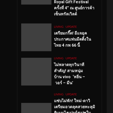
Royal Gift Festival
ครั้งที่ 4” ณ ศูนย์การค้า
เซ็นทรัลเวิลด์
LIVING
UPDATE
เตรียมกรี๊ด! อีแจอุค
ประกาศแฟนมีตติ้งใน
ไทย 4 กพ 66 นี้
LIVING
UPDATE
ไม่พลาดทุกวินาที
สำคัญ
! สามหนุ่ม
บ้าน vivo ‘หยิ่น –
วอร์ – มีน’
LIVING
UPDATE
แซ่บไม่พัก! ใหม่-ดาวิ
เตรียมอวดลุคสวยทะลุมิ
ติแบบไฮเปอร์สเปซใน