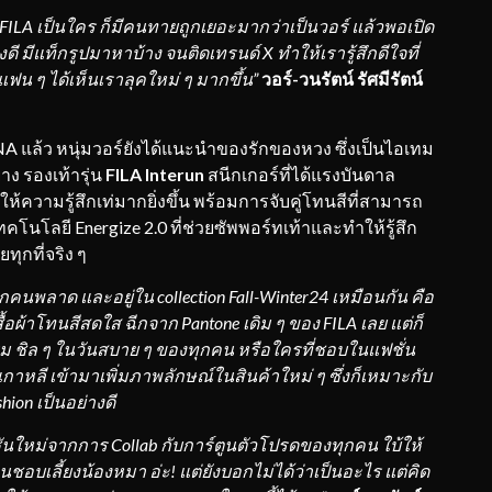
f FILA เป็นใคร ก็มีคนทายถูกเยอะมากว่าเป็นวอร์ แล้วพอเปิด
มีแท็กรูปมาหาบ้าง จนติดเทรนด์ X ทำให้เรารู้สึกดีใจที่
้แฟน ๆ ได้เห็นเราลุคใหม่ ๆ มากขึ้น
”
วอร์-วนรัตน์ รัศมีรัตน์
ว หนุ่มวอร์ยังได้แนะนำของรักของหวง ซึ่งเป็นไอเทม
าง รองเท้ารุ่น
FILA Interun
สนีกเกอร์ที่ได้แรงบันดาล
ห้ความรู้สึกเท่มากยิ่งขึ้น พร้อมการจับคู่โทนสีที่สามารถ
ทคโนโลยี Energize 2.0 ที่ช่วยซัพพอร์ทเท้าและทำให้รู้สึก
ุกที่จริง ๆ
กคนพลาด และอยู่ใน collection Fall-Winter24 เหมือนกัน คือ
้อผ้าโทนสีสดใส ฉีกจาก Pantone เดิม ๆ ของ FILA เลย แต่ก็
ม ชิล ๆ ในวันสบาย ๆ ของทุกคน หรือใครที่ชอบในแฟชั่น
กาหลี เข้ามาเพิ่มภาพลักษณ์ในสินค้าใหม่ ๆ ซึ่งก็เหมาะกับ
hion เป็นอย่างดี
ันใหม่จากการ Collab กับการ์ตูนตัวโปรดของทุกคน ใบ้ให้
นชอบเลี้ยงน้องหมา อ่ะ! แต่ยังบอกไม่ได้ว่าเป็นอะไร แต่คิด