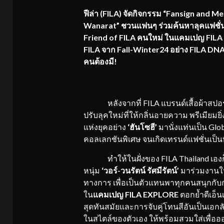
ฟีล่า (
FILA) จัดกิจกรรม “Fansign and M
Wanarat” ชวนแฟนๆ ร่วมค้นหาลุคแฟชั่นที่ใ
Friend of FILA
คนใหม่ ในแคมเปญ
FILA
FILA จาก Fall-Winter24 อย่าง FILA DN
คนต้องมี!
หลังจากที่ FILA แบรนด์เสื้อผ้าสปอร
ปรับลุคใหม่ที่ให้กลิ่นอายความ พรีเมียม
แห่งยุคอย่าง
‘ฮันโซฮี’
มานั่งแท่นเป็น Glo
คอลเลกชันพิเศษ จนเกิดเทรนด์แฟชั่นเป็นท
ทำให้ในฝั่งของ FILA Thailand เองก็ไ
หนุ่ม
‘วอร์-วนรัตน์ รัศมีรัตน์’
มาร่วมงาน
ทางการ เพื่อเป็นตัวแทนพาทุกคนสนุกกับก
ใน
แคมเปญ
FILA EXPLORE
ตอกย้ำดีเอ็น
สุดทันสมัยและการจับคู่โทนสีอันเป็นเอกล
ในสไตล์ของตัวเอง ให้พร้อมสวมใส่เพื่ออ