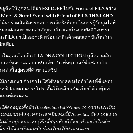
ซีฟให้ทุกคนได้มา EXPLORE ไปกับ Friend of FILA อย่าง
d Meet & Greet Event with Friend of FILA THAILAND
ได้มาร่วมสัมผัสประสบการณ์ครั้งพิเศษ ในการรู้จักมุมไลฟ์
ที่บอกต่อเฉพาะคนสำคัญเท่านั้น และในงานยังมีกิจกรรม
ุน FILA มาเป็นอย่างดี พร้อมนำสินค้าคอลเลกชันใหม่มา
ีกเพียบ
ี้มาในลุคแจ็คแก็ต FILA DNA COLLECTION คู่สีคลาสสิก
ตรีทจากคอลเลกชันเดียวกัน ที่หนุ่มวอร์ชื่นชอบเป็น
วนี้อยู่ตรงที่ตัวขาเป็นซิป
กางเกง 1 ตัว เอาไปใส่ได้หลายลุค หรือถ้าใครที่ชื่นชอบ
ซิปถอดเป็นกระโปรงสั้นได้เหมือนกัน เรียกได้ว่าคุ้มค่า
ด์แมตช์แน่นอน
ะได้ลองชุดเสื้อผ้าใน collection Fall-Winter24 จาก
FILA
เป็น
ตัวเองมากจริง ๆ เพราะเราเป็นคนที่มี
Activities ที่หลากหลาย
งใหม่ ๆ อยู่ตลอด เลยรู้สึกที่สนุกที่จะได้ลองทำอะไรใหม่ ๆ
นที่เราได้ลองค้นลองมิกซ์ลุคใหม่ให้ตัวเอง ตอน