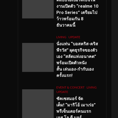
งานเปิดตัว “realme 10
Pro Series” เตรียมไป
ว้าวพร้อมกัน 8
ธันวาคมนี้
LIVING
UPDATE
นั่งแท่น “บอสคริส-คริส
พีรวัส” ผุดธุรกิจของตัว
เอง “สลัดแห่งอนาคต”
พร้อมเปิดตัวหนัง
สั้น เล่นเอง-กำกับเอง
ครั้งแรก!
EVENT & CONCERT
LIVING
UPDATE
ซัคเซสมอร์ จัด
เต็ม
!
“มาริโอ้ เมาเร่อ”
พรีเซ็นเตอร์คนแรก
เอส
.โอ.ดี มอร์