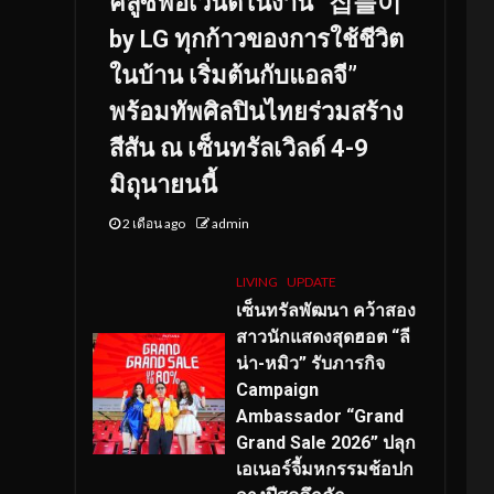
คลูซีฟอีเวนต์ในงาน “집들이
by LG ทุกก้าวของการใช้ชีวิต
ในบ้าน เริ่มต้นกับแอลจี”
พร้อมทัพศิลปินไทยร่วมสร้าง
สีสัน ณ เซ็นทรัลเวิลด์ 4-9
มิถุนายนนี้
2 เดือน ago
admin
LIVING
UPDATE
เซ็นทรัลพัฒนา คว้าสอง
สาวนักแสดงสุดฮอต “ลี
น่า-หมิว” รับภารกิจ
Campaign
Ambassador “Grand
Grand Sale 2026” ปลุก
เอเนอร์จี้มหกรรมช้อปก