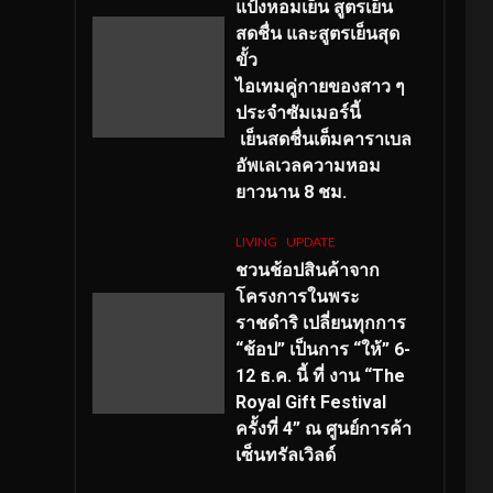
แป้งหอมเย็น สูตรเย็น
สดชื่น และสูตรเย็นสุด
ขั้ว
ไอเทมคู่กายของสาว ๆ
ประจำซัมเมอร์นี้
เย็นสดชื่นเต็มคาราเบล
อัพเลเวลความหอม
ยาวนาน
8
ชม.
LIVING
UPDATE
ชวนช้อปสินค้าจาก
โครงการในพระ
ราชดำริ เปลี่ยนทุกการ
“ช้อป” เป็นการ “ให้” 6-
12 ธ.ค. นี้ ที่ งาน “The
Royal Gift Festival
ครั้งที่ 4” ณ ศูนย์การค้า
เซ็นทรัลเวิลด์