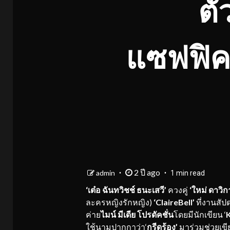
ตั
แซฟฟิค 
2 ปี ago
admin
1 min read
‘
เต๋อ ฉันทวิชช์ ธนะเสวี
’
ควงคู่
‘
ใหม่ ดาวิกา
ละครหญิงรักหญิง)
‘
Cla
ire
Bell’
ที่งานสัปด
ค่าย
ไมน์ มีเดีย โปรดัคชั่น
โดยมีนักเขียน
‘
ใช้นามปากกาว่า‘
กรีดร้อง
’
มาร่วมช่วยเขีย