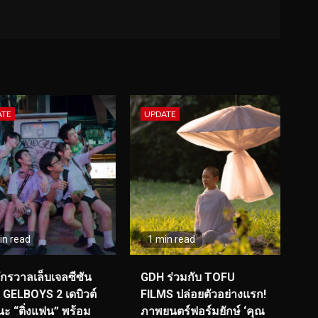
ATE
UPDATE
in read
1 min read
จักรวาลเล็บเจลซีซัน
GDH ร่วมกับ TOFU
! GELBOYS 2 เดบิวต์
FILMS ปล่อยตัวอย่างแรก!
ะ “ติ่งแฟน” พร้อม
ภาพยนตร์ฟอร์มยักษ์ ‘คุณ