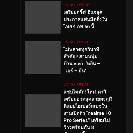
LIVING
UPDATE
เตรียมกรี๊ด! อีแจอุค
ประกาศแฟนมีตติ้งใน
ไทย 4 กพ 66 นี้
LIVING
UPDATE
ไม่พลาดทุกวินาที
สำคัญ
! สามหนุ่ม
บ้าน vivo ‘หยิ่น –
วอร์ – มีน’
LIVING
UPDATE
แซ่บไม่พัก! ใหม่-ดาวิ
เตรียมอวดลุคสวยทะลุมิ
ติแบบไฮเปอร์สเปซใน
งานเปิดตัว “realme 10
Pro Series” เตรียมไป
ว้าวพร้อมกัน 8