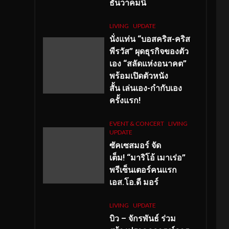
ธันวาคมนี้
LIVING
UPDATE
นั่งแท่น “บอสคริส-คริส
พีรวัส” ผุดธุรกิจของตัว
เอง “สลัดแห่งอนาคต”
พร้อมเปิดตัวหนัง
สั้น เล่นเอง-กำกับเอง
ครั้งแรก!
EVENT & CONCERT
LIVING
UPDATE
ซัคเซสมอร์ จัด
เต็ม
!
“มาริโอ้ เมาเร่อ”
พรีเซ็นเตอร์คนแรก
เอส
.โอ.ดี มอร์
LIVING
UPDATE
บิว – จักรพันธ์ ร่วม