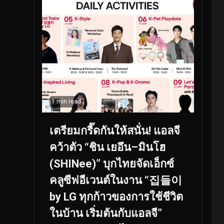
1 min read
เตรียมกรี๊ดกันให้สนั่น! แอลจี
คว้าตัว “ชิน เยอึน–มินโฮ
(SHINee)” บุกไทยจัดเอ็กซ์
คลูซีฟอีเวนต์ในงาน “집들이
by LG ทุกก้าวของการใช้ชีวิต
ในบ้าน เริ่มต้นกับแอลจี”