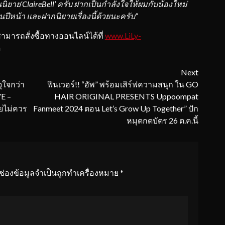
นนิยาย
‘
ClaireBell’
ครับ ฝากเป็นกำลังใจให้ผมกับน้องใหม่
ในปีหน้า และฝากนิยายเรื่องนี้ด้วยนะครับ”
ามารถสั่งซื้อทางออนไลน์ได้ที่
www.LiLy-
h
Next
ุใจกว่า
ฟินเวอร์!! “อัพ” พร้อมเสิร์ฟความสนุก ใน GO
E –
HAIR ORIGINAL PRESENTS Uppoompat
ยไม่ควร
Fanmeet 2024 ตอน Let’s Grow Up Together” ปัก
!
หมุดกดบัตร 26 ต.ค.นี้
ช่องข้อมูลจำเป็นถูกทำเครื่องหมาย
*