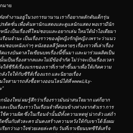
ากมาย
่เต๋อทำงานอยู่ในวงการมานาน เราก็อยากผลักดันเด็กรุ่น
ปรดัคชั่น
เพื่อค้นหานักแสดงและดูแลนักแสดง พอ
เรา
มีนัก
งหนึ่ง เป็นเรื่องที่ใหม่ชอบและอยากเล่น ใหม่ได้นำไอเดียมา
ในเรือนจำนะ เป็นเรื่องราวของผู้หญิงรักผู้หญิง เพราะว่าแนว
หม่
ชอบหนั
งเก่าๆ หนังฮอลลีวู้ดหลายๆ
เรื่องราว
ที่เล่าเรื่อง
กิดแรงบันดาลใจเขียนบทเรื่องนี้ขึ้นมา และ
มาร่วมผลิ
ต
เป็น
นั้นเป็นเรื่องสากลและไม่มีข้อจำกัด ไม่ว่าจะเป็นเรื่องเวลา
ให้ซีรีส์เรื่องแรกของเรา
ที่เราทำขึ้นมาเพื่อให้เกิดความ
ำลังใจให้กับซีรีส์เรื่องแรก และ
นิยาย
เรื่อง
นใจ
สามารถสั่งซื้อทางออนไลน์ได้ที่
www.LiLy-
ะ”
กน้องใหม่ ผมรู้สึกว่า
เรื่องราว
มันน่าสนใจมาก แต่ก็ยาก
และ
เป็นเรื่องราวในเรือนจำ
ที่ค่อนข้างห่างจากตัวเรา การ
ช้ความผิด ซึ่งในเรือนจำนั้นมีทั้งความหดหู่ น่ากลัว แต่ถ้า
เกิดขึ้นกับตัวละคร มันคงสร้างความหวังให้กับเขาได้ ยิ่งผม
องเรียกว่าเอาใจช่วยเลยล่ะครับ วันที่เราเขียนบทซีรีส์เสร็จ