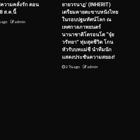
์ฟความคลั่งรัก ตอน
ยายวรนาฏ’ (INHERIT)
 ส.ค.นี้
เตรียมคายตะขาบหนังไทย
ในรอบปฐมทัศน์โลก ณ
น ago
admin
เทศกาลภาพยนตร์
นานาชาติโตรอนโต “จุ๋ย
วรัทยา” ทุ่มสุดชีวิต โกน
หัวรับบทแม่ชี นำทีมนัก
แสดงประชันความสยอง!
2 วัน ago
admin