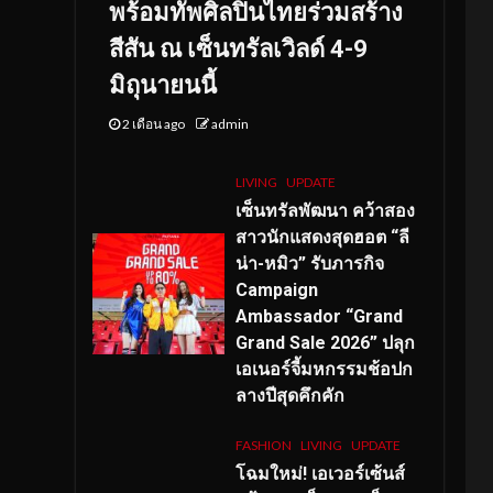
พร้อมทัพศิลปินไทยร่วมสร้าง
สีสัน ณ เซ็นทรัลเวิลด์ 4-9
มิถุนายนนี้
2 เดือน ago
admin
LIVING
UPDATE
เซ็นทรัลพัฒนา คว้าสอง
สาวนักแสดงสุดฮอต “ลี
น่า-หมิว” รับภารกิจ
Campaign
Ambassador “Grand
Grand Sale 2026” ปลุก
เอเนอร์จี้มหกรรมช้อปก
ลางปีสุดคึกคัก
FASHION
LIVING
UPDATE
โฉมใหม่
! เอเวอร์เซ้นส์