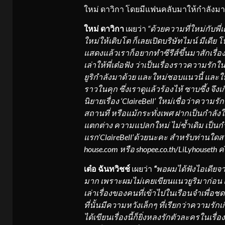
ใหม่ ดาวิกา โดยมีแฟนคลับมาให้กำลังม
ใหม่ ดาวิกา
เผยว่า
“
ด้วยความที่ใหม่กับพี
ใหม่ให้เติบโต ก็เลยเปิดบริษัท
ไมน์ มีเดีย โ
แสดงแล้วเราก็อยากทำซีรีส์ขึ้นมาสักเรื่อ
เล่าให้พี่เต๋อฟัง ว่าเป็นเรื่องราวความรัก
ยูริกำลังมาด้วย และใหม่ชอบแนวนี้
และใ
ราว
ในคุก
ซึ่งเรา
ดูแล้ว
ร้องไห้ ซาบซึ้ง
จึงเ
นิยาย
เรื่อง
‘
ClaireBell’
ใหม่
เชื่อว่าความรัก
สถานที่ หรือแม้กระทั่งเพศ
ฝากเป็นกำลังใจ
แตกต่าง
ความ
แปลกใหม่ ไม่ซ้ำเดิม
เป็นก
แรก
‘
ClaireBell’
ด้วยนะคะ
สำหรับท่านใดส
house.com
หรือ
shopee.co.th/
LiLyhouseth
ค่
เต๋อ ฉันทวิชช์
เผยว่า
“
พอผมได้
ฟังไอเดียจา
มาก เพราะผมไม่เคยเขียนแนวยูริมาก่อน
เล่าเรื่องของคนที่เข้าไปในเรือนจำเพื่อชดใ
ที่นั้นมีความหวังเล็กๆ ที่เรียกว่าความรัก
ได้เขียนเรื่องนี้ก็ยิ่งหลงรักตัวละครในเรื่