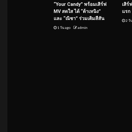
“Your Candy” พร้อมเสิร์ฟ
เสิร
MV สดใส ได้ “ต้าเหนิง”
แรก 8
และ “ณิชา” ร่วมเติมสีสัน
2 วั
1 วัน ago
admin