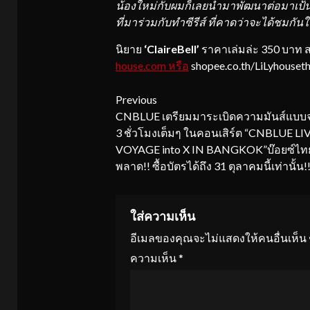
น้องใหม่กับผมก็เลยนำมาพัฒนาต่อมาเป้
ที่มาร่วมกับทำซีรีส์ ที่คาดว่าจะได้ชมกัน
นิยาย
‘
Cla
ire
Bell’
ราคาเล่มล่ะ 350 บาท ส
house.com หรือ
shopee.co.th/LiLyhouset
Continue
Previous
CNBLUE เตรียมมาระเบิดความมันส์แบบจ
Reading
3 ชั่วโมงเต็มๆ ในคอนเสิร์ต “CNBLUE LIV
VOYAGE into X IN BANGKOK”บ๊อยซ์ไท
พลาด!! ซื้อบัตรได้ถึง 31 ตุลาคมนี้เท่านั้น!
ใส่ความเห็น
อีเมลของคุณจะไม่แสดงให้คนอื่นเห็น
ความเห็น
*