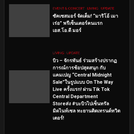
EVENT & CONCERT
LIVING
UPDATE
ซัคเซสมอร์ จัดเต็ม
!
“มาริโอ้ เมา
เร่อ” พรีเซ็นเตอร์คนแรก
เอส
.โอ.ดี มอร์
LIVING
UPDATE
บิว – จักรพันธ์ ร่วมสร้างปรากฏ
การณ์การช้อปสุดสนุก กับ
แคมเปญ “Central Midnight
Sale”ในรูปแบบ On The Way
Live ครั้งแรก! ผ่าน Tik Tok
Central Department
Storeส่ง #บะบิวไปเซ็นทรัล
มิดไนท์เซล ทะยานติดเทรนด์ทวิต
เตอร์!