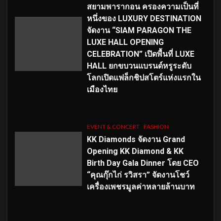
สยามพารากอน ครองความเป็นที่
หนึ่งของ LUXURY DESTINATION
จัดงาน “SIAM PARAGON THE
LUXE HALL OPENING
CELEBRATION” เปิดพื้นที่ LUXE
HALL ยกขบวนแบรนด์หรูระดับ
โลกเปิดแฟล็กชิปสโตร์แห่งแรกใน
เมืองไทย
EVENT & CONCERT
FASHION
KK Diamonds จัดงาน Grand
Opening KK Diamond & KK
Birth Day Gala Dinner โดย CEO
“คุณกุ๊กไก่ รวิสรา” จัดงานโชว์
เครื่องเพชรมูลค่าหลายล้านบาท