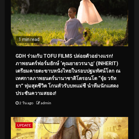
1 min read
GDH ร่วมกับ TOFU FILMS ปล่อยตัวอย่างแรก!
ภาพยนตร์ฟอร์มยักษ์ ‘คุณยายวรนาฏ’ (INHERIT)
เตรียมคายตะขาบหนังไทยในรอบปฐมทัศน์โลก ณ
เทศกาลภาพยนตร์นานาชาติโตรอนโต “จุ๋ย วรัท
ยา” ทุ่มสุดชีวิต โกนหัวรับบทแม่ชี นำทีมนักแสดง
ประชันความสยอง!
2 วัน ago
admin
UPDATE