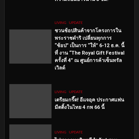
LIVING
UPDATE
ชวนช้อปสินค้าจากโครงการใน
พระราชดำริ เปลี่ยนทุกการ
“ช้อป” เป็นการ “ให้” 6-12 ธ.ค. นี้
ที่ งาน “The Royal Gift Festival
ครั้งที่ 4” ณ ศูนย์การค้าเซ็นทรัล
เวิลด์
LIVING
UPDATE
เตรียมกรี๊ด! อีแจอุค ประกาศแฟน
มีตติ้งในไทย 4 กพ 66 นี้
LIVING
UPDATE