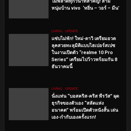
ไม่พลาดทุกวินาทีสำคัญ
! สาม
หนุ่มบ้าน vivo ‘หยิ่น – วอร์ – มีน’
LIVING
UPDATE
แซ่บไม่พัก! ใหม่-ดาวิ เตรียมอวด
ลุคสวยทะลุมิติแบบไฮเปอร์สเปซ
ในงานเปิดตัว “realme 10 Pro
Series” เตรียมไปว้าวพร้อมกัน 8
ธันวาคมนี้
LIVING
UPDATE
นั่งแท่น “บอสคริส-คริส พีรวัส” ผุด
ธุรกิจของตัวเอง “สลัดแห่ง
อนาคต” พร้อมเปิดตัวหนังสั้น เล่น
เอง-กำกับเองครั้งแรก!