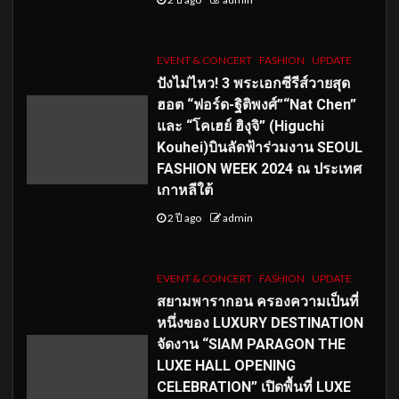
EVENT & CONCERT
FASHION
UPDATE
ปังไม่ไหว! 3 พระเอกซีรีส์วายสุด
ฮอต “ฟอร์ด-ฐิติพงศ์”“Nat Chen”
และ “โคเฮย์ ฮิงุจิ” (Higuchi
Kouhei)บินลัดฟ้าร่วมงาน SEOUL
FASHION WEEK 2024 ณ ประเทศ
เกาหลีใต้
2 ปี ago
admin
EVENT & CONCERT
FASHION
UPDATE
สยามพารากอน ครองความเป็นที่
หนึ่งของ LUXURY DESTINATION
จัดงาน “SIAM PARAGON THE
LUXE HALL OPENING
CELEBRATION” เปิดพื้นที่ LUXE