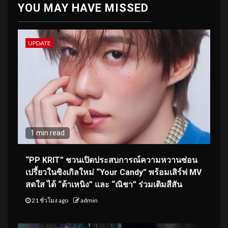
YOU MAY HAVE MISSED
UPDATE
1 min read
“PP KRIT” ชวนเปิดประสบการณ์ความหวานซ่อน
เปรี้ยวในซิงเกิลใหม่ “Your Candy” พร้อมเสิร์ฟ MV
สดใส ได้ “ต้าเหนิง” และ “ณิชา” ร่วมเติมสีสัน
21 ชั่วโมง ago
admin