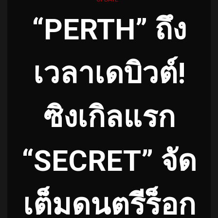
“PERTH” ถึง
เวลาเดบิวต์!
ซิงเกิลแรก
“SECRET” จัด
เต็มดนตรีร็อก