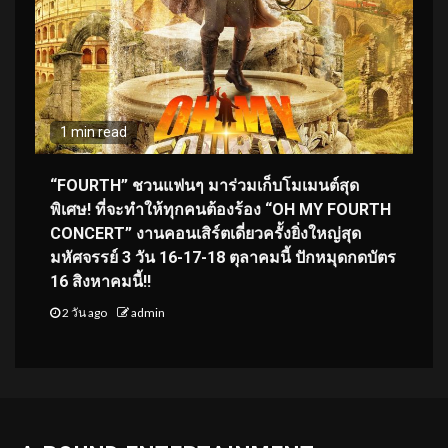
1 min read
“FOURTH” ชวนแฟนๆ มาร่วมเก็บโมเมนต์สุด
พิเศษ! ที่จะทำให้ทุกคนต้องร้อง “OH MY FOURTH
CONCERT” งานคอนเสิร์ตเดี่ยวครั้งยิ่งใหญ่สุด
มหัศจรรย์ 3 วัน 16-17-18 ตุลาคมนี้ ปักหมุดกดบัตร
16 สิงหาคมนี้!!
2 วัน ago
admin