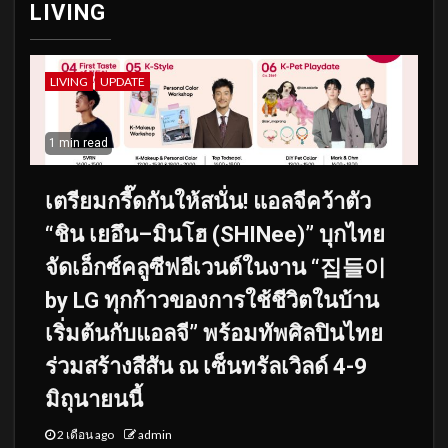
LIVING
LIVING
UPDATE
1 min read
เตรียมกรี๊ดกันให้สนั่น! แอลจีคว้าตัว
“ชิน เยอึน–มินโฮ (SHINee)” บุกไทย
จัดเอ็กซ์คลูซีฟอีเวนต์ในงาน “집들이
by LG ทุกก้าวของการใช้ชีวิตในบ้าน
เริ่มต้นกับแอลจี” พร้อมทัพศิลปินไทย
ร่วมสร้างสีสัน ณ เซ็นทรัลเวิลด์ 4-9
มิถุนายนนี้
2 เดือน ago
admin