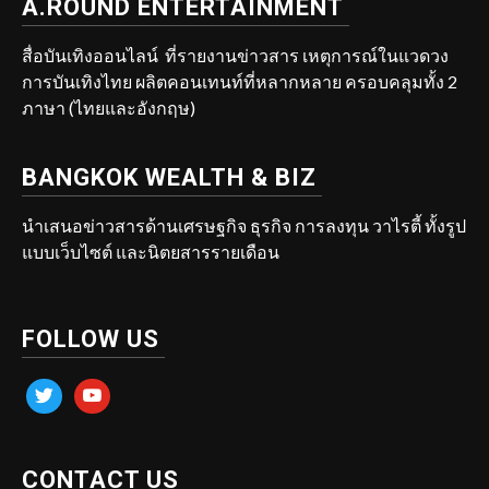
A.ROUND ENTERTAINMENT
สื่อบันเทิงออนไลน์ ที่รายงานข่าวสาร เหตุการณ์ในแวดวง
การบันเทิงไทย ผลิตคอนเทนท์ที่หลากหลาย ครอบคลุมทั้ง 2
ภาษา (ไทยและอังกฤษ)
BANGKOK WEALTH & BIZ
นำเสนอข่าวสารด้านเศรษฐกิจ ธุรกิจ การลงทุน วาไรตี้ ทั้งรูป
แบบเว็บไซต์ และนิตยสารรายเดือน
FOLLOW US
twitter
youtube
CONTACT US