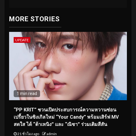
MORE STORIES
UPDATE
1 min read
“PP KRIT” ชวนเปิดประสบการณ์ความหวานซ่อน
เปรี้ยวในซิงเกิลใหม่ “Your Candy” พร้อมเสิร์ฟ MV
สดใส ได้ “ต้าเหนิง” และ “ณิชา” ร่วมเติมสีสัน
21 ชั่วโมง ago
admin