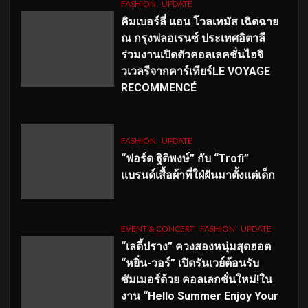
FASHION
UPDATE
คิมเบอร์ลี่ แอน โวลเทมัส เฉิดฉาย
ณ กรุงฟลอเรนซ์ ประเทศอิตาลี
ร่วมงานเปิดตัวคอลเลคชั่นไฮจิ
วเวลรีจากคาร์เทียร์LE VOYAGE
RECOMMENCÉ
FASHION
UPDATE
“ฟอร์ด ฐิติพงษ์” กับ “Trofi”
แบรนด์เสื้อผ้าที่ใฝ่ฝันมาตั้งแต่เด็ก
EVENT & CONCERT
FASHION
UPDATE
“เลดี้ปราง” ควงสองหนุ่มสุดฮอต
“หยิ่น-วอร์” เปิดรันเวย์ต้อนรับ
ซัมเมอร์ด้วย คอลเลกชั่นใหม่!ใน
งาน “Hello Summer Enjoy Your