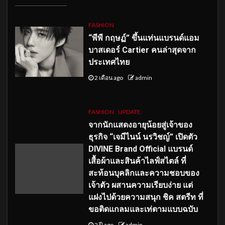
FASHION
“พีพี กฤษฏ์” ขึ้นแท่นแบรนด์แอม
บาสเดอร์ Cartier คนล่าสุดจาก
ประเทศไทย
2 เดือน ago
admin
FASHION
UPDATE
จากนักแสดงอายุน้อยสู่เจ้าของ
ธุรกิจ “เจมีไนน์ นรวิชญ์” เปิดตัว
DIVINE Brand Official แบรนด์
เสื้อผ้าและสินค้าไลฟ์สไตล์ ที่
สะท้อนบุคลิกและความชอบของ
เจ้าตัว ผสานความเรียบง่าย แต่
แฝงไปด้วยความสนุก ชิค สตรีท ที่
ขอติดแกลมและเท่ตามแบบฉบับ
2 ปี ago
admin