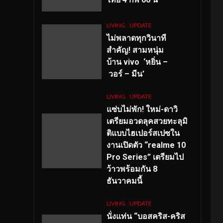
LIVING
UPDATE
ไม่พลาดทุกวินาที
สำคัญ
! สามหนุ่ม
บ้าน vivo ‘หยิ่น –
วอร์ – มีน’
LIVING
UPDATE
แซ่บไม่พัก! ใหม่-ดาวิ
เตรียมอวดลุคสวยทะลุมิ
ติแบบไฮเปอร์สเปซใน
งานเปิดตัว “realme 10
Pro Series” เตรียมไป
ว้าวพร้อมกัน 8
ธันวาคมนี้
LIVING
UPDATE
นั่งแท่น “บอสคริส-คริส