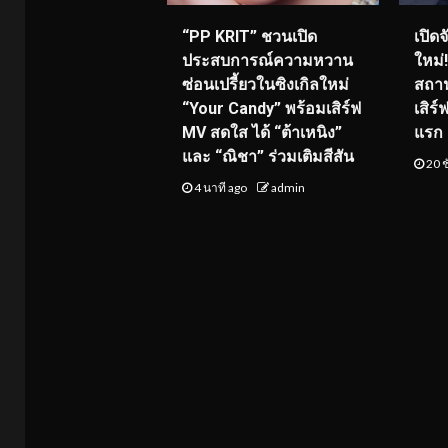
“PP KRIT” ชวนเปิด
เปิด
ประสบการณ์ความหวาน
ใหม่
ซ่อนเปรี้ยวในซิงเกิลใหม่
สถาน
“Your Candy” พร้อมเสิร์ฟ
เสิร
MV สดใส ได้ “ต้าเหนิง”
แรก 8
และ “ณิชา” ร่วมเติมสีสัน
20 ช
4 นาที ago
admin