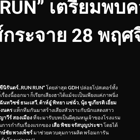
 RUN” เตรียมพบ
นส์กระจาย 28 พฤศจ
ขีนิรันดร์
..RUN
RUN
”
โดยล่าสุด
GDH
ปล่อยโปสเตอร์ทั้ง
ื่องนี้ออกมา ก็เรียกเสียงฮาได้แม้จะเป็นเพียงแค่ภาพนิ่ง
ฉันทวิช
ช์
ธนะเสวี
,
ต้าห์
อู๋ พิทยา แซ่ฉั่ว
,
นุ้ย ชูเกียรติ เอี่ยม
แพ่งนคร
แท็กทีมกันมาสร้างเสียงหัวเราะกับนักแสดงสาว
ญาวีร์ สองเมือง
ที่จะมารับบทเป็นผีคุณหนูเจ้าของโรงแรม
งานการกำกับเรื่องแรกของ
เสือ พิชย จรัสบุญประชา
โดยได้
ษ์ชัย พวงเพ็ชร์
มาช่วยควบคุมการผลิต พร้อมการัน
ลั่นโรงแน่นอน!!