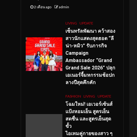
2 เดือน ago
admin
LIVING
UPDATE
เซ็นทรัลพัฒนา คว้าสอง
สาวนักแสดงสุดฮอต “ลี
น่า-หมิว” รับภารกิจ
Campaign
Ambassador “Grand
Grand Sale 2026” ปลุก
เอเนอร์จี้มหกรรมช้อปก
ลางปีสุดคึกคัก
FASHION
LIVING
UPDATE
โฉมใหม่
! เอเวอร์เซ้นส์
แป้งหอมเย็น สูตรเย็น
สดชื่น และสูตรเย็นสุด
ขั้ว
ไอเทมคู่กายของสาว ๆ