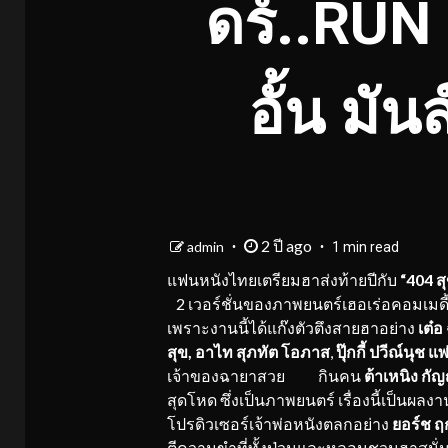
ดร์..RUN
อั้น มั
2 ปี ago
admin
1 min read
แฟนหนังไทยเตรียมฮาส่งท้ายปีกับ
“
404
สุ
2 เวอร์ชั่นของ
ภาพยนตร์เฮอเร่อคอมเมดี้เร
เพราะงานนี้ได้แก๊งตัวตึงสายฮาอย่าง
เต๋อ
สุข,
อาไท
สุภทัต
โอภาส
,
ปุ๊กกี้ ปวีณ์นุช 
เจ้าของฉายาสวย กินคน
ต้าเหนิง กัญ
สุดโหด ซึ่งเป็นภาพยนตร์ เรื่องนี้เป็นผล
โปรดิวเซอร์เจ้าพ่อหนังตลกอย่าง
ยอร
์ช
ฤก
ตีความขำที่ทั้งป่วนและหลอนชวนฮาสนั่น