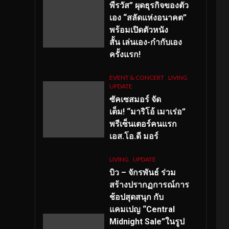
พีรวัส” ผุดธุรกิจของตัว
เอง “สลัดแห่งอนาคต”
พร้อมเปิดตัวหนัง
สั้น เล่นเอง-กำกับเอง
ครั้งแรก!
EVENT & CONCERT
LIVING
UPDATE
ซัคเซสมอร์ จัด
เต็ม
!
“มาริโอ้ เมาเร่อ”
พรีเซ็นเตอร์คนแรก
เอส
.โอ.ดี มอร์
LIVING
UPDATE
บิว – จักรพันธ์ ร่วม
สร้างปรากฏการณ์การ
ช้อปสุดสนุก กับ
แคมเปญ “Central
Midnight Sale”ในรูป