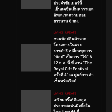
ประจำซัมเมอร์นี้
เย็นสดชื่นเต็มคาราเบล
อัพเลเวลความหอม
ยาวนาน
8
ชม.
LIVING
UPDATE
ชวนช้อปสินค้าจาก
โครงการในพระ
ราชดำริ เปลี่ยนทุกการ
“ช้อป” เป็นการ “ให้” 6-
12 ธ.ค. นี้ ที่ งาน “The
Royal Gift Festival
ครั้งที่ 4” ณ ศูนย์การค้า
เซ็นทรัลเวิลด์
LIVING
UPDATE
เตรียมกรี๊ด! อีแจอุค
ประกาศแฟนมีตติ้งใน
ไทย 4 กพ 66 นี้