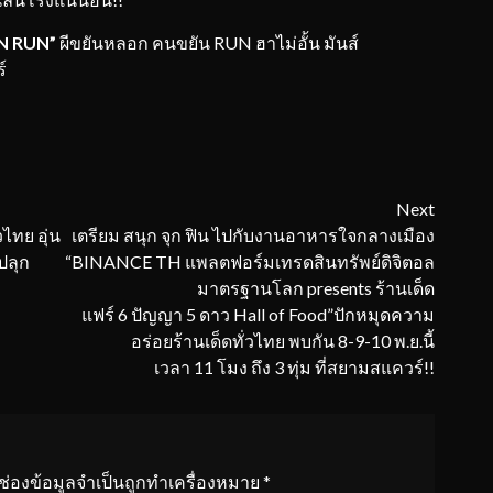
N
RUN
”
ผีขยันหลอก คนขยัน RUN ฮาไม่อั้น มันส์
์
Next
ไทย อุ่น
เตรียม สนุก จุก ฟิน ไปกับงานอาหารใจกลางเมือง
ปลุก
“BINANCE TH แพลตฟอร์มเทรดสินทรัพย์ดิจิตอล
มาตรฐานโลก presents ร้านเด็ด
แฟร์ 6 ปัญญา 5 ดาว Hall of Food”ปักหมุดความ
อร่อยร้านเด็ดทั่วไทย พบกัน 8-9-10 พ.ย.นี้
เวลา 11 โมง ถึง 3 ทุ่ม ที่สยามสแควร์!!
ช่องข้อมูลจำเป็นถูกทำเครื่องหมาย
*