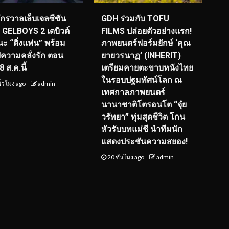
จักรวาลเล็บเจลซีซัน
GDH ร่วมกับ TOFU
! GELBOYS 2 เดบิวต์
FILMS ปล่อยตัวอย่างแรก!
ะ “ติ่งแฟน” พร้อม
ภาพยนตร์ฟอร์มยักษ์ ‘คุณ
์ฟความคลั่งรัก ตอน
ยายวรนาฏ’ (INHERIT)
 ส.ค.นี้
เตรียมคายตะขาบหนังไทย
ในรอบปฐมทัศน์โลก ณ
ั่วโมง ago
admin
เทศกาลภาพยนตร์
นานาชาติโตรอนโต “จุ๋ย
วรัทยา” ทุ่มสุดชีวิต โกน
หัวรับบทแม่ชี นำทีมนัก
แสดงประชันความสยอง!
20 ชั่วโมง ago
admin