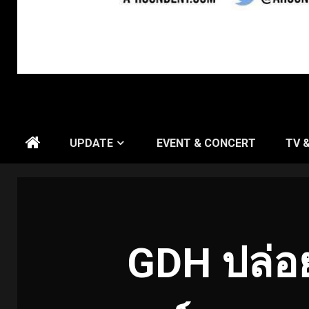
UPDATE
EVENT & CONCERT
TV 
GDH ปล่อย