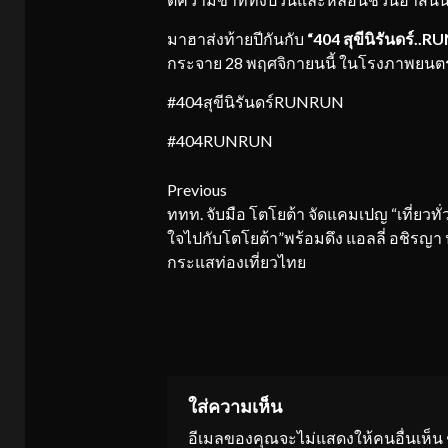
มาฮาส่งท้ายปีกันกับ
“
404
สุขีนิรันดร์..
RU
กระจาย 28 พฤศจิกายนนี้ ในโรงภาพยนตร
#404สุขีนิรันดร์RUNRUN
#404RUNRUN
Continue
Previous
ททท. จับมือ โตโยต้า จัดแคมเปญ “เที่ยวทั่ว
Reading
ใจไปกับโตโยต้า”พร้อมดึง แอลลี่ อชิรญา 
กระแสท่องเที่ยวไทย
ใส่ความเห็น
อีเมลของคุณจะไม่แสดงให้คนอื่นเห็น