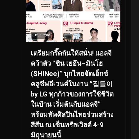
1 min read
เตรียมกรี๊ดกันให้สนั่น! แอลจี
คว้าตัว “ชิน เยอึน–มินโฮ
(SHINee)” บุกไทยจัดเอ็กซ์
คลูซีฟอีเวนต์ในงาน “집들이
by LG ทุกก้าวของการใช้ชีวิต
ในบ้าน เริ่มต้นกับแอลจี”
พร้อมทัพศิลปินไทยร่วมสร้าง
สีสัน ณ เซ็นทรัลเวิลด์ 4-9
มิถุนายนนี้