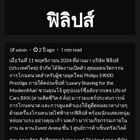
ฟิลิปส์
2 ปี ago
admin
1 min read
เมื่อวันที่ 11 พฤศจิกายน 2024 ที่ผ่านมา บริษัท ฟิลิปส์
(ประเทศไทย) จำกัด ได้จัดงานเปิดตัว สุดยอดนวัตกรรม
การโกนหนวดสำหรับผู้ชายยุคใหม่ Philips S9000
Prestige ภายใต้คอนเซ็ปต์ ‘Luxury Shaving for the
ModernMan’ ชวนคุณโจ้ ยูทุปเบอร์ชื่อดังจากเพจ Life of
Cars BKK (ตามติดชีวิต 4 ล้อ) มาร่วมแชร์ประสบการณ์
การโกนหนวด และการดูแลตัวเองให้ดูดีตลอดเวลาง่ายๆ
ด้วยเครื่องโกนหนวดไฟฟ้าจากฟิลิปส์ พร้อมนักแสดงหนุ่ม
หล่อมาแรง อย่างคุณ เก้า นพเก้า มาร่วมกิจกรรมภายใน
งาน ณ ลาน Event Arena ชั้น 1 ศูนย์การค้าเซ็นทรัลเวิลด์
คุณ ภาณุวัชร ถิรทิตสกุล Sales Lead Thailand จาก บริษัท