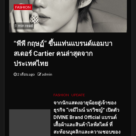
FASHION
1 min read
“พีพี กฤษฏ์” ขึ้นแท่นแบรนด์แอมบา
สเดอร์ Cartier คนล่าสุดจาก
ประเทศไทย
2 เดือน ago
admin
FASHION
UPDATE
จากนักแสดงอายุน้อยสู่เจ้าของ
ธุรกิจ “เจมีไนน์ นรวิชญ์” เปิดตัว
DIVINE Brand Official แบรนด์
เสื้อผ้าและสินค้าไลฟ์สไตล์ ที่
สะท้อนบุคลิกและความชอบของ