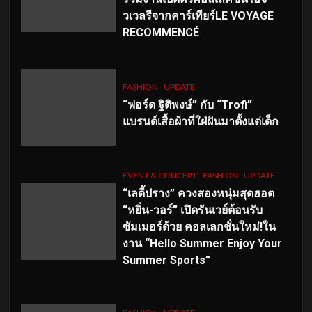
วเวลรีจากคาร์เทียร์LE VOYAGE
RECOMMENCÉ
FASHION
UPDATE
“ฟอร์ด ฐิติพงษ์” กับ “Trofi”
แบรนด์เสื้อผ้าที่ใฝ่ฝันมาตั้งแต่เด็ก
EVENT & CONCERT
FASHION
UPDATE
“เลดี้ปราง” ควงสองหนุ่มสุดฮอต
“หยิ่น-วอร์” เปิดรันเวย์ต้อนรับ
ซัมเมอร์ด้วย คอลเลกชั่นใหม่!ใน
งาน “Hello Summer Enjoy Your
Summer Sports”