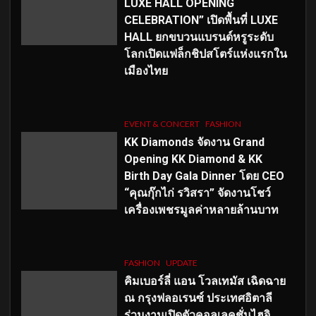
LUXE HALL OPENING
CELEBRATION” เปิดพื้นที่ LUXE
HALL ยกขบวนแบรนด์หรูระดับ
โลกเปิดแฟล็กชิปสโตร์แห่งแรกใน
เมืองไทย
EVENT & CONCERT
FASHION
KK Diamonds จัดงาน Grand
Opening KK Diamond & KK
Birth Day Gala Dinner โดย CEO
“คุณกุ๊กไก่ รวิสรา” จัดงานโชว์
เครื่องเพชรมูลค่าหลายล้านบาท
FASHION
UPDATE
คิมเบอร์ลี่ แอน โวลเทมัส เฉิดฉาย
ณ กรุงฟลอเรนซ์ ประเทศอิตาลี
ร่วมงานเปิดตัวคอลเลคชั่นไฮจิ