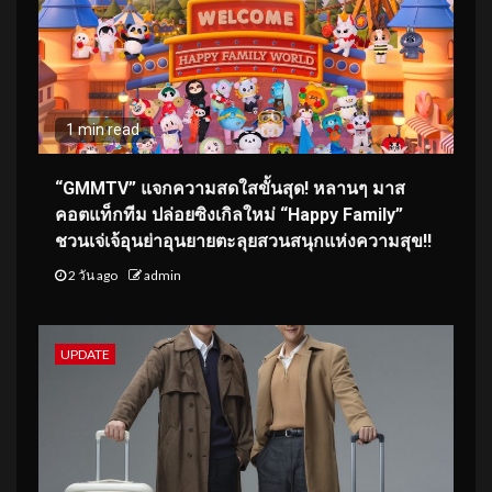
1 min read
“GMMTV” แจกความสดใสขั้นสุด! หลานๆ มาส
คอตแท็กทีม ปล่อยซิงเกิลใหม่ “Happy Family”
ชวนเจ่เจ้อุนย่าอุนยายตะลุยสวนสนุกแห่งความสุข!!
2 วัน ago
admin
UPDATE