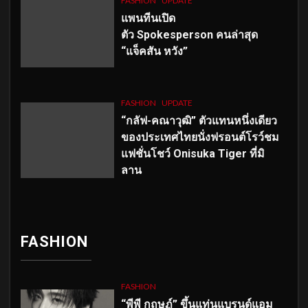
FASHION
UPDATE
แพนทีนเปิด
ตัว
Spokesperson คนล่าสุด
“แจ็คสัน หวัง”
FASHION
UPDATE
“กลัฟ-คณาวุฒิ” ตัวแทนหนึ่งเดียว
ของประเทศไทยนั่งฟรอนต์โรว์ชม
แฟชั่นโชว์ Onisuka Tiger ที่มิ
ลาน
FASHION
FASHION
“พีพี กฤษฏ์” ขึ้นแท่นแบรนด์แอม