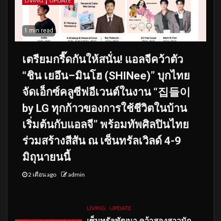
LIVING
UPDATE
1 min read
เตรียมกรี๊ดกันให้สนั่น! แอลจีคว้าตัว
“ชิน เยอึน–มินโฮ (SHINee)” บุกไทย
จัดเอ็กซ์คลูซีฟอีเวนต์ในงาน “집들이
by LG ทุกก้าวของการใช้ชีวิตในบ้าน
เริ่มต้นกับแอลจี” พร้อมทัพศิลปินไทย
ร่วมสร้างสีสัน ณ เซ็นทรัลเวิลด์ 4-9
มิถุนายนนี้
2 เดือน ago
admin
LIVING
UPDATE
เซ็นทรัลพัฒนา คว้าสองสาวนัก