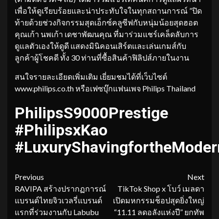
เพื่อให้ดูเรียบร้อยและน่าประทับใจในทุกสถานการณ์ ”ปิด
ท้ายด้วยช่วงกิจกรรมสุดเอ็กซ์คลูซีฟกับหนุ่มน้อยสุดฮอต
คุณเก้า นพเก้า เดชาพัฒนคุณ ที่มาร่วมแชร์เคล็ดลับการ
ดูแลตัวเองให้ดูดี แสดงมินิคอนเสิร์ตและเล่นเกมส์กับ
ลูกค้าผู้โชคดี ทั้ง 30 ท่านที่ซื้อสินค้าฟิลิปส์ภายในงาน
สนใจรายละเอียดเพิ่มเติม เยี่ยมชมได้ที่เว็บไซต์
www.philips.co.th หรือเฟซบุ๊กแฟนเพจ Philips Thailand
PhilipsS9000Prestige
#PhilipsxKao
#LuxuryShavingfortheMode
Continue
Previous
Next
RAVIPA สร้างปรากฏการณ์
TikTok Shop x โบว์ เมลดา
Reading
แบรนด์ไทยจิวเวลรี่แบรนด์
เปิดมหกรรมช็อปสุดยิ่งใหญ่
แรกที่ร่วมงานกับ Labubu
“11.11 ลดอลังแห่งปี” ยกทัพ