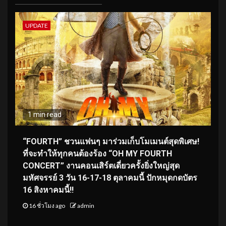
UPDATE
1 min read
“FOURTH” ชวนแฟนๆ มาร่วมเก็บโมเมนต์สุดพิเศษ!
ที่จะทำให้ทุกคนต้องร้อง “OH MY FOURTH
CONCERT” งานคอนเสิร์ตเดี่ยวครั้งยิ่งใหญ่สุด
มหัศจรรย์ 3 วัน 16-17-18 ตุลาคมนี้ ปักหมุดกดบัตร
16 สิงหาคมนี้!!
16 ชั่วโมง ago
admin