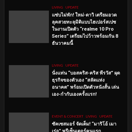
LIVING
UPDATE
แซ่บไม่พัก! ใหม่-ดาวิ เตรียมอวด
ลุคสวยทะลุมิติแบบไฮเปอร์สเปซ
ในงานเปิดตัว “realme 10 Pro
Series” เตรียมไปว้าวพร้อมกัน 8
ธันวาคมนี้
LIVING
UPDATE
นั่งแท่น “บอสคริส-คริส พีรวัส” ผุด
ธุรกิจของตัวเอง “สลัดแห่ง
อนาคต” พร้อมเปิดตัวหนังสั้น เล่น
เอง-กำกับเองครั้งแรก!
EVENT & CONCERT
LIVING
UPDATE
ซัคเซสมอร์ จัดเต็ม
!
“มาริโอ้ เมา
เร่อ” พรีเซ็นเตอร์คนแรก