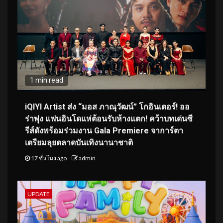
1 min read
iQIYI Artist ส่ง “มอส ภาณุวัฒน์” โกอินเตอร์! ออ
ร่าพุ่ง แฟนอินโดแห่ต้อนรับห้างแตก! คว้าบทเด่นซี
รีส์ดังพร้อมร่วมงาน Gala Premiere จาการ์ตา
เตรียมลุยตลาดบันเทิงนานาชาติ
17 ชั่วโมง ago
admin
UPDATE