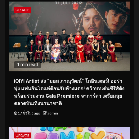
UPDATE
1 min read
iQIYI Artist ส่ง “มอส ภาณุวัฒน์” โกอินเตอร์! ออร่า
พุ่ง แฟนอินโดแห่ต้อนรับห้างแตก! คว้าบทเด่นซีรีส์ดัง
พร้อมร่วมงาน Gala Premiere จาการ์ตา เตรียมลุย
ตลาดบันเทิงนานาชาติ
17 ชั่วโมง ago
admin
UPDATE