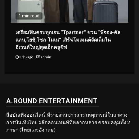
1 min read
เตรียมฟินครบทุกเจน “Tpartner” ชวน “พี่จอง-คัล
แลน,โยชิ,โซล-โมเน่” เสิร์ฟโมเมนต์จัดเต็มใน
อีเวนต์ใหญ่สุดเอ็กคลูชีฟ
3 วัน ago
admin
A.ROUND ENTERTAINMENT
สื่อบันเทิงออนไลน์ ที่รายงานข่าวสาร เหตุการณ์ในแวดวง
การบันเทิงไทย ผลิตคอนเทนท์ที่หลากหลาย ครอบคลุมทั้ง 2
ภาษา (ไทยและอังกฤษ)