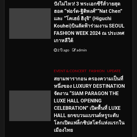
ปังไม่ไหว! 3 พระเอกซีรีส์วายสุด
ฮอต “ฟอร์ด-ฐิติพงศ์”“Nat Chen”
และ “โคเฮย์ ฮิงุจิ” (Higuchi
Kouhei)บินลัดฟ้าร่วมงาน SEOUL
FASHION WEEK 2024 ณ ประเทศ
เกาหลีใต้
2 ปี ago
admin
EVENT & CONCERT
FASHION
UPDATE
สยามพารากอน ครองความเป็นที่
หนึ่งของ LUXURY DESTINATION
จัดงาน “SIAM PARAGON THE
LUXE HALL OPENING
CELEBRATION” เปิดพื้นที่ LUXE
HALL ยกขบวนแบรนด์หรูระดับ
โลกเปิดแฟล็กชิปสโตร์แห่งแรกใน
เมืองไทย