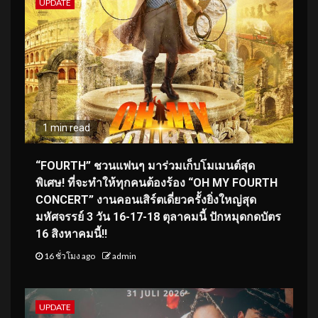
UPDATE
1 min read
“FOURTH” ชวนแฟนๆ มาร่วมเก็บโมเมนต์สุด
พิเศษ! ที่จะทำให้ทุกคนต้องร้อง “OH MY FOURTH
CONCERT” งานคอนเสิร์ตเดี่ยวครั้งยิ่งใหญ่สุด
มหัศจรรย์ 3 วัน 16-17-18 ตุลาคมนี้ ปักหมุดกดบัตร
16 สิงหาคมนี้!!
16 ชั่วโมง ago
admin
UPDATE