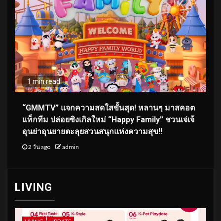
1 min read
“GMMTV” แจกความสดใสขั้นสุด! หลานๆ มาสคอต
แท็กทีม ปล่อยซิงเกิลใหม่ “Happy Family” ชวนเจ่เจ้
อุนย่าอุนยายตะลุยสวนสนุกแห่งความสุข!!
2 วัน ago
admin
LIVING