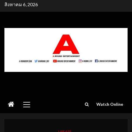
Skip
สิงหาคม 6, 2026
to
content
Primary
Watch Online
Menu
UPDATE