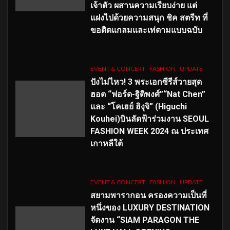
เจ้าตัว ผสานความเรียบง่าย แต่
แฝงไปด้วยความสนุก ชิค สตรีท ที่
ขอติดแกลมและเท่ตามแบบฉบับ
EVENT & CONCERT
FASHION
UPDATE
ปังไม่ไหว! 3 พระเอกซีรีส์วายสุด
ฮอต “ฟอร์ด-ฐิติพงศ์”“Nat Chen”
และ “โคเฮย์ ฮิงุจิ” (Higuchi
Kouhei)บินลัดฟ้าร่วมงาน SEOUL
FASHION WEEK 2024 ณ ประเทศ
เกาหลีใต้
EVENT & CONCERT
FASHION
UPDATE
สยามพารากอน ครองความเป็นที่
หนึ่งของ LUXURY DESTINATION
จัดงาน “SIAM PARAGON THE