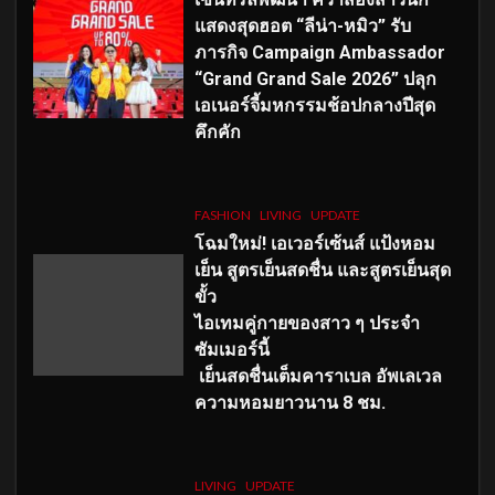
แสดงสุดฮอต “ลีน่า-หมิว” รับ
ภารกิจ Campaign Ambassador
“Grand Grand Sale 2026” ปลุก
เอเนอร์จี้มหกรรมช้อปกลางปีสุด
คึกคัก
FASHION
LIVING
UPDATE
โฉมใหม่
! เอเวอร์เซ้นส์ แป้งหอม
เย็น สูตรเย็นสดชื่น และสูตรเย็นสุด
ขั้ว
ไอเทมคู่กายของสาว ๆ ประจำ
ซัมเมอร์นี้
เย็นสดชื่นเต็มคาราเบล อัพเลเวล
ความหอมยาวนาน
8
ชม.
LIVING
UPDATE