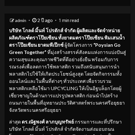
2 ปี ago
admin
1 min read
บริษัท โกลด์ มิ้นท์ โปรดักส์ จำกัด ผู้ผลิตและจัดจำหน่าย
ผลิตภัณฑ์ตราโป๊ยเซียน ทั้งยาดมตราโป๊ยเซียน พิมเสนน้ำ
ตราโป๊ยเซียน ยาดมพีเป๊กซ์
ผู้จัดโครงการ
“
Poysian Go
Green Together”
ที่มุ่งสร้างสรรค์สังคมแห่งการแบ่งปันสู่
ความสุขและคุณภาพชีวิตที่ดีอย่างยั่งยืน พร้อมกับการ
รณรงค์เพื่อลดการใช้พลาสติก รวมถึงสนับสนุนการนำ
พลาสติกไปใช้ให้เกิดประโยชน์สูงสุด โดยจัดกิจกรรมทั้ง
ออนไลน์และในพื้นที่ต่างๆ ทั่วประเทศ เพื่อรวบรวม
พลาสติกเหลือใช้มา UPCYCLING ให้เป็นอิฐบล็อกโดยผู้
เชี่ยวชาญในด้านการแปรรูปพลาสติก ก่อนนำไปสร้าง
ถนนภายในพื้นที่อุทยานประวัติศาสตร์พระนครศรีอยุธยา
จังหวัดพระนครศรีอยุธยา
ล่าสุด
ดร.ณัฐพงศ์ ลาภบุญทรัพย์
กรรมการและที่ปรึกษา
บริษัท โกลด์ มิ้นท์ โปรดักส์ จำกัดจัดงานส่งมอบถนน