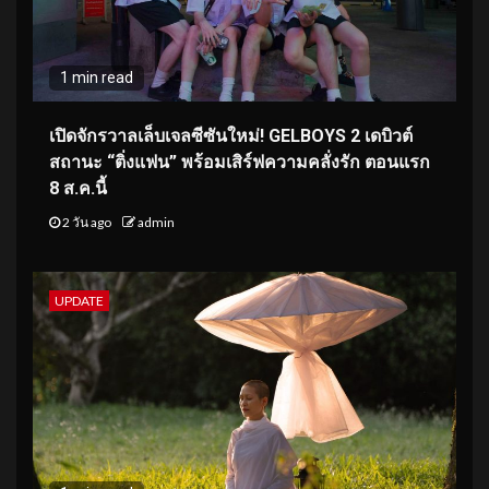
1 min read
เปิดจักรวาลเล็บเจลซีซันใหม่! GELBOYS 2 เดบิวต์
สถานะ “ติ่งแฟน” พร้อมเสิร์ฟความคลั่งรัก ตอนแรก
8 ส.ค.นี้
2 วัน ago
admin
UPDATE