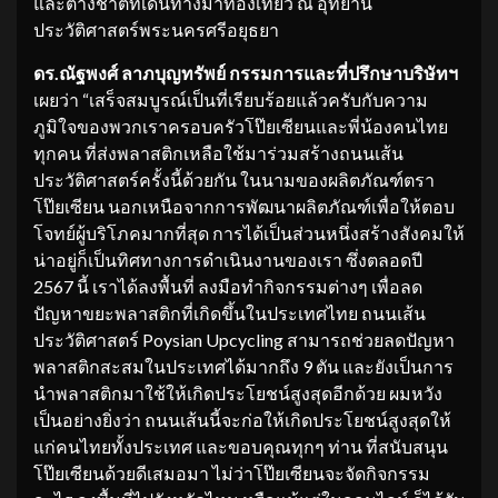
และต่างชาติที่เดินทางมาท่องเที่ยว ณ อุทยาน
ประวัติศาสตร์พระนครศรีอยุธยา
ดร.ณัฐพงศ์ ลาภบุญทรัพย์ กรรมการและที่ปรึกษาบริษัทฯ
เผยว่า “เสร็จสมบูรณ์เป็นที่เรียบร้อยแล้วครับกับความ
ภูมิใจของพวกเราครอบครัวโป๊ยเซียนและพี่น้องคนไทย
ทุกคน ที่ส่งพลาสติกเหลือใช้มาร่วมสร้างถนนเส้น
ประวัติศาสตร์ครั้งนี้ด้วยกัน ในนามของผลิตภัณฑ์ตรา
โป๊ยเซียน นอกเหนือจากการพัฒนาผลิตภัณฑ์เพื่อให้ตอบ
โจทย์ผู้บริโภคมากที่สุด การได้เป็นส่วนหนึ่งสร้างสังคมให้
น่าอยู่ก็เป็นทิศทางการดำเนินงานของเรา ซึ่งตลอดปี
2567 นี้ เราได้ลงพื้นที่ ลงมือทำกิจกรรมต่างๆ เพื่อลด
ปัญหาขยะพลาสติกที่เกิดขึ้นในประเทศไทย ถนนเส้น
ประวัติศาสตร์ Poysian Upcycling สามารถช่วยลดปัญหา
พลาสติกสะสมในประเทศได้มากถึง 9 ตัน และยังเป็นการ
นำพลาสติกมาใช้ให้เกิดประโยชน์สูงสุดอีกด้วย ผมหวัง
เป็นอย่างยิ่งว่า ถนนเส้นนี้จะก่อให้เกิดประโยชน์สูงสุดให้
แก่คนไทยทั้งประเทศ และขอบคุณทุกๆ ท่าน ที่สนับสนุน
โป๊ยเซียนด้วยดีเสมอมา ไม่ว่าโป๊ยเซียนจะจัดกิจกรรม