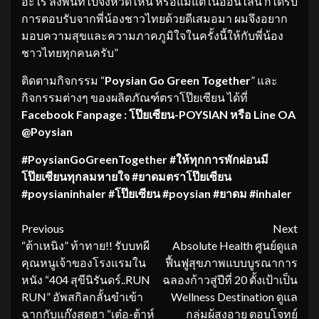
อะไร ลงพื้นที่ไปจังหวัดไหน หรือแม้แต่ในออนไลน์ ก็ได้รับ
การตอบรับจากพี่น้องชาวไทยด้วยดีเสมอมา ผมจึงอยาก
มอบความสุขและความภาคภูมิใจในครั้งนี้ให้กับพี่น้อง
ชาวไทยทุกคนครับ”
ติดตามกิจกรรม “
Poysian Go Green Together
” และ
กิจกรรมต่างๆ ของผลิตภัณฑ์ตราโป๊ยเซียน ได้ที่
Facebook Fanpage :
โป๊ยเซียน-
POYSIAN หรือ Line OA
@Poysian
#PoysianGoGreenTogether #ให้ทุกการพักผ่อนมี
โป๊ยเซียนทุกลมหายใจ #ยาดมตราโป๊ยเซียน
#poysianinhaler #โป๊ยเซียน #poysian #ยาดม #inhaler
Continue
Previous
Next
“ต้าเหนิง” ท้าทาย!! รับบทผี
Absolute Health ศูนย์ดูแล
Reading
คุณหนูเจ้าของโรงแรมใน
ฟื้นฟูสุขภาพแบบบูรณาการ
หนัง “404 สุขีนิรันดร์..RUN
ฉลองก้าวสู่ปีที่ 20 ตั้งเป้าเป็น
RUN” อัพสกิลกลั้นขำเข้า
Wellness Destination ดูแล
ฉากกับแก๊งสุดฮา “เต๋อ-ต้าห์
กลุ่มผู้สูงอายุ ตอบโจทย์