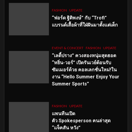
FASHION
UPDATE
“ฟอร์ด ฐิติพงษ์” กับ “Trofi”
แบรนด์เสื้อผ้าที่ใฝ่ฝันมาตั้งแต่เด็ก
EVENT & CONCERT
FASHION
UPDATE
“เลดี้ปราง” ควงสองหนุ่มสุดฮอต
“หยิ่น-วอร์” เปิดรันเวย์ต้อนรับ
ซัมเมอร์ด้วย คอลเลกชั่นใหม่!ใน
งาน “Hello Summer Enjoy Your
Summer Sports”
FASHION
UPDATE
แพนทีนเปิด
ตัว
Spokesperson คนล่าสุด
“แจ็คสัน หวัง”