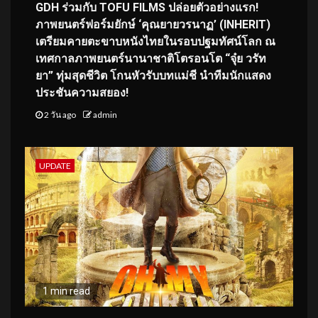
GDH ร่วมกับ TOFU FILMS ปล่อยตัวอย่างแรก!
ภาพยนตร์ฟอร์มยักษ์ ‘คุณยายวรนาฏ’ (INHERIT)
เตรียมคายตะขาบหนังไทยในรอบปฐมทัศน์โลก ณ
เทศกาลภาพยนตร์นานาชาติโตรอนโต “จุ๋ย วรัท
ยา” ทุ่มสุดชีวิต โกนหัวรับบทแม่ชี นำทีมนักแสดง
ประชันความสยอง!
2 วัน ago
admin
UPDATE
1 min read