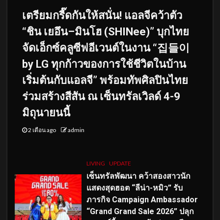
เตรียมกรี๊ดกันให้สนั่น! แอลจีคว้าตัว
“ชิน เยอึน–มินโฮ (SHINee)” บุกไทย
จัดเอ็กซ์คลูซีฟอีเวนต์ในงาน “집들이
by LG ทุกก้าวของการใช้ชีวิตในบ้าน
เริ่มต้นกับแอลจี” พร้อมทัพศิลปินไทย
ร่วมสร้างสีสัน ณ เซ็นทรัลเวิลด์ 4-9
มิถุนายนนี้
2 เดือน ago
admin
LIVING
UPDATE
เซ็นทรัลพัฒนา คว้าสองสาวนัก
แสดงสุดฮอต “ลีน่า-หมิว” รับ
ภารกิจ Campaign Ambassador
“Grand Grand Sale 2026” ปลุก