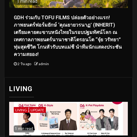
1 min read
GDH ร่วมกับ TOFU FILMS ปล่อยตัวอย่างแรก!
ภาพยนตร์ฟอร์มยักษ์ ‘คุณยายวรนาฏ’ (INHERIT)
เตรียมคายตะขาบหนังไทยในรอบปฐมทัศน์โลก ณ
เทศกาลภาพยนตร์นานาชาติโตรอนโต “จุ๋ย วรัทยา”
ทุ่มสุดชีวิต โกนหัวรับบทแม่ชี นำทีมนักแสดงประชัน
ความสยอง!
2 วัน ago
admin
LIVING
LIVING
UPDATE
1 min read