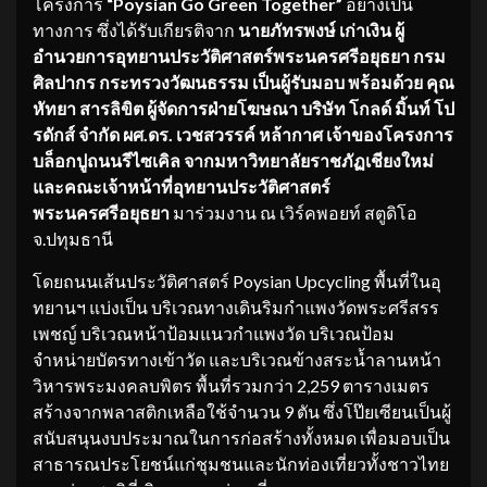
โครงการ
“
Poysian Go Green Together”
อย่างเป็น
ทางการ ซึ่งได้รับเกียรติจาก
นายภัทรพงษ์ เก่าเงิน ผู้
อำนวยการอุทยานประวัติศาสตร์พระนครศรีอยุธยา กรม
ศิลปากร กระทรวงวัฒนธรรม เป็นผู้รับมอบ พร้อมด้วย คุณ
หัทยา สารลิขิต ผู้จัดการฝ่ายโฆษณา บริษัท โกลด์ มิ้นท์ โป
รดักส์ จำกัด ผศ.ดร. เวชสวรรค์ หล้ากาศ เจ้าของโครงการ
บล็อกปูถนนรีไซเคิล จากมหาวิทยาลัยราชภัฏเชียงใหม่
และคณะเจ้าหน้าที่อุทยานประวัติศาสตร์
พระนครศรีอยุธยา
มาร่วมงาน ณ เวิร์คพอยท์ สตูดิโอ
จ.ปทุมธานี
โดยถนนเส้นประวัติศาสตร์ Poysian Upcycling พื้นที่ในอุ
ทยานฯ แบ่งเป็น บริเวณทางเดินริมกำแพงวัดพระศรีสรร
เพชญ์ บริเวณหน้าป้อมแนวกำแพงวัด บริเวณป้อม
จำหน่ายบัตรทางเข้าวัด และบริเวณข้างสระน้ำลานหน้า
วิหารพระมงคลบพิตร พื้นที่รวมกว่า 2,259 ตารางเมตร
สร้างจากพลาสติกเหลือใช้จำนวน 9 ตัน ซึ่งโป๊ยเซียนเป็นผู้
สนับสนุนงบประมาณในการก่อสร้างทั้งหมด เพื่อมอบเป็น
สาธารณประโยชน์แก่ชุมชนและนักท่องเที่ยวทั้งชาวไทย