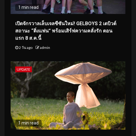
1 min read
เปิดจักรวาลเล็บเจลซีซันใหม่! GELBOYS 2 เดบิวต์
สถานะ “ติ่งแฟน” พร้อมเสิร์ฟความคลั่งรัก ตอน
แรก 8 ส.ค.นี้
2 วัน ago
admin
UPDATE
1 min read