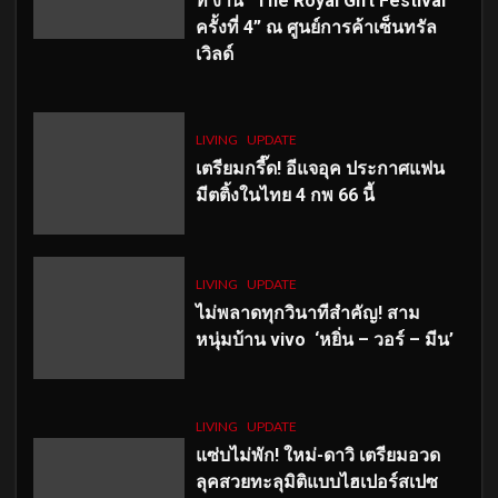
ที่ งาน “The Royal Gift Festival
ครั้งที่ 4” ณ ศูนย์การค้าเซ็นทรัล
เวิลด์
LIVING
UPDATE
เตรียมกรี๊ด! อีแจอุค ประกาศแฟน
มีตติ้งในไทย 4 กพ 66 นี้
LIVING
UPDATE
ไม่พลาดทุกวินาทีสำคัญ
! สาม
หนุ่มบ้าน vivo ‘หยิ่น – วอร์ – มีน’
LIVING
UPDATE
แซ่บไม่พัก! ใหม่-ดาวิ เตรียมอวด
ลุคสวยทะลุมิติแบบไฮเปอร์สเปซ