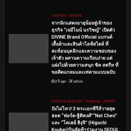
FASHION
UPDATE
จากนักแสดงอายุน้อยสู่เจ้าของ
ธุรกิจ “เจมีไนน์ นรวิชญ์” เปิดตัว
DIVINE Brand Official แบรนด์
เสื้อผ้าและสินค้าไลฟ์สไตล์ ที่
สะท้อนบุคลิกและความชอบของ
เจ้าตัว ผสานความเรียบง่าย แต่
แฝงไปด้วยความสนุก ชิค สตรีท ที่
ขอติดแกลมและเท่ตามแบบฉบับ
2 ปี ago
admin
EVENT & CONCERT
FASHION
UPDATE
ปังไม่ไหว! 3 พระเอกซีรีส์วายสุด
ฮอต “ฟอร์ด-ฐิติพงศ์”“Nat Chen”
และ “โคเฮย์ ฮิงุจิ” (Higuchi
Kouhei)บินลัดฟ้าร่วมงาน SEOUL