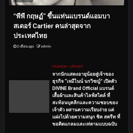
“พีพี กฤษฏ์” ขึ้นแท่นแบรนด์แอมบา
สเดอร์ Cartier คนล่าสุดจาก
ประเทศไทย
2 เดือน ago
admin
FASHION
UPDATE
จากนักแสดงอายุน้อยสู่เจ้าของ
ธุรกิจ “เจมีไนน์ นรวิชญ์” เปิดตัว
DIVINE Brand Official แบรนด์
เสื้อผ้าและสินค้าไลฟ์สไตล์ ที่
สะท้อนบุคลิกและความชอบของ
เจ้าตัว ผสานความเรียบง่าย แต่
แฝงไปด้วยความสนุก ชิค สตรีท ที่
ขอติดแกลมและเท่ตามแบบฉบับ