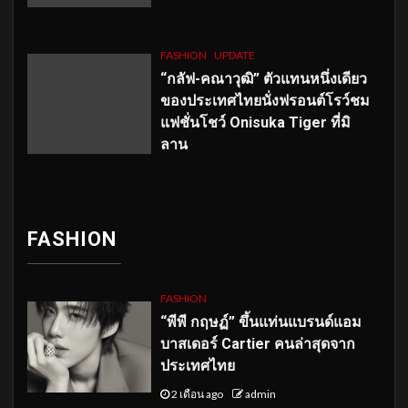
FASHION
UPDATE
“กลัฟ-คณาวุฒิ” ตัวแทนหนึ่งเดียว
ของประเทศไทยนั่งฟรอนต์โรว์ชม
แฟชั่นโชว์ Onisuka Tiger ที่มิ
ลาน
FASHION
FASHION
“พีพี กฤษฏ์” ขึ้นแท่นแบรนด์แอม
บาสเดอร์ Cartier คนล่าสุดจาก
ประเทศไทย
2 เดือน ago
admin