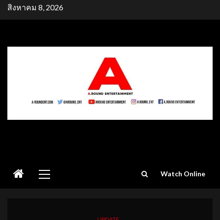
Skip
สิงหาคม 8, 2026
to
content
Primary
Watch Online
Menu
UPDATE