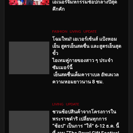
เอเนอร์จี้มหกรรมช้อปกลางปีสุด
คึกคัก
FASHION
LIVING
UPDATE
โฉมใหม่
! เอเวอร์เซ้นส์ แป้งหอม
เย็น สูตรเย็นสดชื่น และสูตรเย็นสุด
ขั้ว
ไอเทมคู่กายของสาว ๆ ประจำ
ซัมเมอร์นี้
เย็นสดชื่นเต็มคาราเบล อัพเลเวล
ความหอมยาวนาน
8
ชม.
LIVING
UPDATE
ชวนช้อปสินค้าจากโครงการใน
พระราชดำริ เปลี่ยนทุกการ
“ช้อป” เป็นการ “ให้” 6-12 ธ.ค. นี้