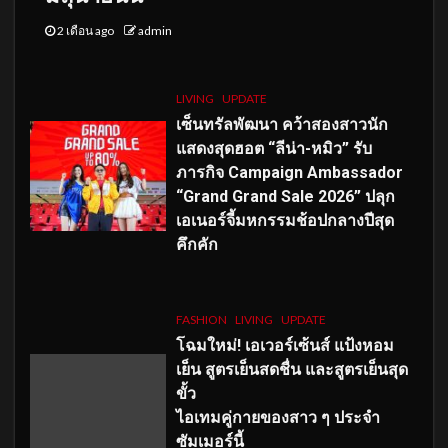
2 เดือน ago
admin
LIVING
UPDATE
เซ็นทรัลพัฒนา คว้าสองสาวนัก
แสดงสุดฮอต “ลีน่า-หมิว” รับ
ภารกิจ Campaign Ambassador
“Grand Grand Sale 2026” ปลุก
เอเนอร์จี้มหกรรมช้อปกลางปีสุด
คึกคัก
FASHION
LIVING
UPDATE
โฉมใหม่
! เอเวอร์เซ้นส์ แป้งหอม
เย็น สูตรเย็นสดชื่น และสูตรเย็นสุด
ขั้ว
ไอเทมคู่กายของสาว ๆ ประจำ
ซัมเมอร์นี้