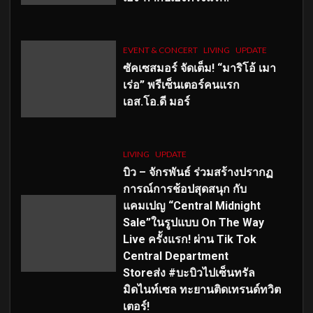
EVENT & CONCERT
LIVING
UPDATE
ซัคเซสมอร์ จัดเต็ม
!
“มาริโอ้ เมา
เร่อ” พรีเซ็นเตอร์คนแรก
เอส
.โอ.ดี มอร์
LIVING
UPDATE
บิว – จักรพันธ์ ร่วมสร้างปรากฏ
การณ์การช้อปสุดสนุก กับ
แคมเปญ “Central Midnight
Sale”ในรูปแบบ On The Way
Live ครั้งแรก! ผ่าน Tik Tok
Central Department
Storeส่ง #บะบิวไปเซ็นทรัล
มิดไนท์เซล ทะยานติดเทรนด์ทวิต
เตอร์!