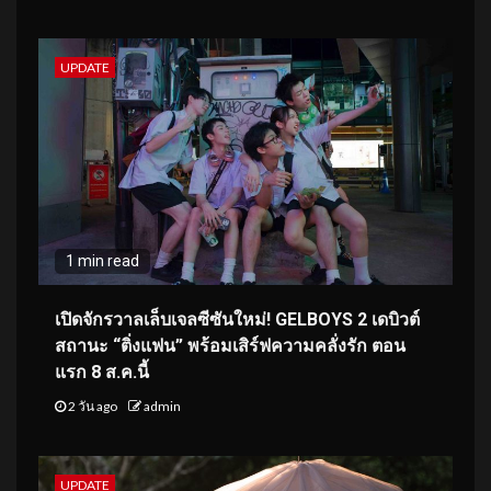
UPDATE
1 min read
เปิดจักรวาลเล็บเจลซีซันใหม่! GELBOYS 2 เดบิวต์
สถานะ “ติ่งแฟน” พร้อมเสิร์ฟความคลั่งรัก ตอน
แรก 8 ส.ค.นี้
2 วัน ago
admin
UPDATE