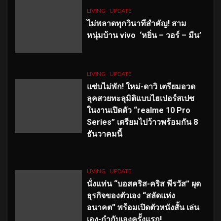
LIVING
UPDATE
ไม่พลาดทุกวินาทีสำคัญ
! สาม
หนุ่มบ้าน vivo ‘หยิ่น – วอร์ – มีน’
LIVING
UPDATE
แซ่บไม่พัก! ใหม่-ดาวิ เตรียมอวด
ลุคสวยทะลุมิติแบบไฮเปอร์สเปซ
ในงานเปิดตัว “realme 10 Pro
Series” เตรียมไปว้าวพร้อมกัน 8
ธันวาคมนี้
LIVING
UPDATE
นั่งแท่น “บอสคริส-คริส พีรวัส” ผุด
ธุรกิจของตัวเอง “สลัดแห่ง
อนาคต” พร้อมเปิดตัวหนังสั้น เล่น
เอง-กำกับเองครั้งแรก!