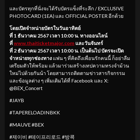
และบัตรทุกที่นั่งจะได้รับบัตรแข็งที่ระลึก / EXCLUSIVE
PHOTOCARD (1EA) และ OFFICIAL POSTER อีกด้วย
โดยเปิดจำหน่าย
บัตร
ในวัน
อาทิตย์
ที่
1
ธันวาคม
2567
เวลา
10:00
น
.
ทางออนไลน์
ที่
www.thaiticketmajor.com
และวัน
จันทร์
ที่
2
ธันวาคม
2567
เวลา
10:00
น
.
เป็นต้นไป
บัตรจะเปิด
จำหน่ายทุกช่องทาง
แฟน ๆ ที่คิดถึงเพื่อนรักคนนี้ ก็อย่าลืม
เตรียมตัวให้พร้อม แล้วมาร่วมสร้างเทปความทรงจำม้วน
ใหม่ไปด้วยกันน้า
โดยสามารถติดตามข่าวสารกิจกรรม
และข้อมูลต่าง ๆ เพิ่มเติมได้ที่ Facebook และ X:
@BEX_Concert
#JAYB
#TAPERELOADINBKK
#MAUVE #BEX
#제이비 #테이프리로드 #방콕