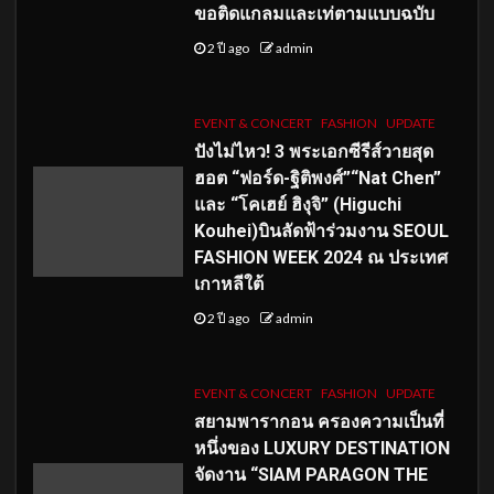
ขอติดแกลมและเท่ตามแบบฉบับ
2 ปี ago
admin
EVENT & CONCERT
FASHION
UPDATE
ปังไม่ไหว! 3 พระเอกซีรีส์วายสุด
ฮอต “ฟอร์ด-ฐิติพงศ์”“Nat Chen”
และ “โคเฮย์ ฮิงุจิ” (Higuchi
Kouhei)บินลัดฟ้าร่วมงาน SEOUL
FASHION WEEK 2024 ณ ประเทศ
เกาหลีใต้
2 ปี ago
admin
EVENT & CONCERT
FASHION
UPDATE
สยามพารากอน ครองความเป็นที่
หนึ่งของ LUXURY DESTINATION
จัดงาน “SIAM PARAGON THE