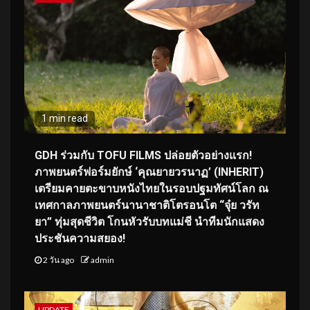
1 min read
GDH ร่วมกับ TOFU FILMS ปล่อยตัวอย่างแรก!
ภาพยนตร์ฟอร์มยักษ์ ‘คุณยายวรนาฏ’ (INHERIT)
เตรียมคายตะขาบหนังไทยในรอบปฐมทัศน์โลก ณ
เทศกาลภาพยนตร์นานาชาติโตรอนโต “จุ๋ย วรัท
ยา” ทุ่มสุดชีวิต โกนหัวรับบทแม่ชี นำทีมนักแสดง
ประชันความสยอง!
2 วัน ago
admin
UPDATE