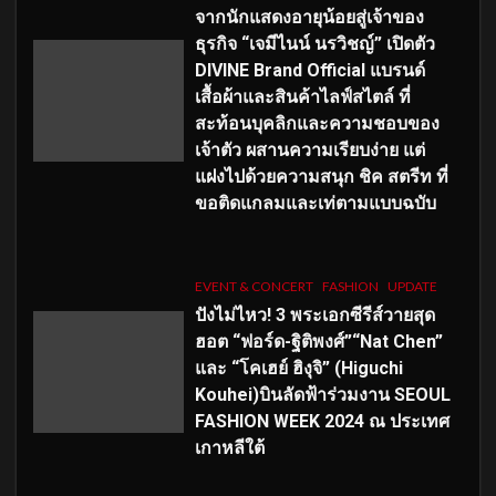
จากนักแสดงอายุน้อยสู่เจ้าของ
ธุรกิจ “เจมีไนน์ นรวิชญ์” เปิดตัว
DIVINE Brand Official แบรนด์
เสื้อผ้าและสินค้าไลฟ์สไตล์ ที่
สะท้อนบุคลิกและความชอบของ
เจ้าตัว ผสานความเรียบง่าย แต่
แฝงไปด้วยความสนุก ชิค สตรีท ที่
ขอติดแกลมและเท่ตามแบบฉบับ
EVENT & CONCERT
FASHION
UPDATE
ปังไม่ไหว! 3 พระเอกซีรีส์วายสุด
ฮอต “ฟอร์ด-ฐิติพงศ์”“Nat Chen”
และ “โคเฮย์ ฮิงุจิ” (Higuchi
Kouhei)บินลัดฟ้าร่วมงาน SEOUL
FASHION WEEK 2024 ณ ประเทศ
เกาหลีใต้