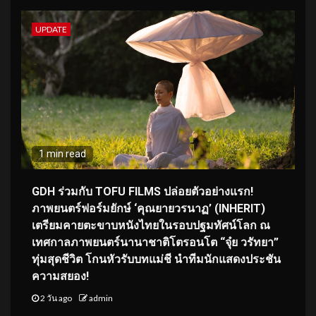
UPDATE
1 min read
GDH ร่วมกับ TOFU FILMS ปล่อยตัวอย่างแรก!
ภาพยนตร์ฟอร์มยักษ์ ‘คุณยายวรนาฏ’ (INHERIT)
เตรียมคายตะขาบหนังไทยในรอบปฐมทัศน์โลก ณ
เทศกาลภาพยนตร์นานาชาติโตรอนโต “จุ๋ย วรัทยา”
ทุ่มสุดชีวิต โกนหัวรับบทแม่ชี นำทีมนักแสดงประชัน
ความสยอง!
2 วัน ago
admin