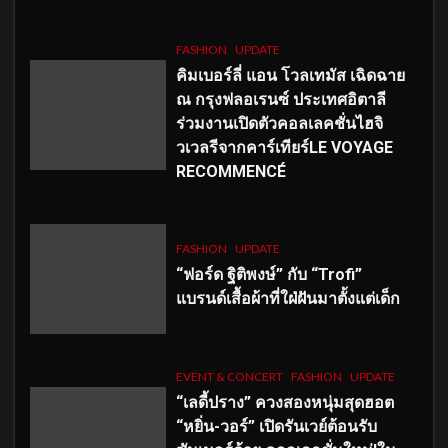
FASHION
UPDATE
คิมเบอร์ลี่ แอน โวลเทมัส เฉิดฉาย
ณ กรุงฟลอเรนซ์ ประเทศอิตาลี
ร่วมงานเปิดตัวคอลเลคชั่นไฮจิ
วเวลรีจากคาร์เทียร์LE VOYAGE
RECOMMENCÉ
FASHION
UPDATE
“ฟอร์ด ฐิติพงษ์” กับ “Trofi”
แบรนด์เสื้อผ้าที่ใฝ่ฝันมาตั้งแต่เด็ก
EVENT & CONCERT
FASHION
UPDATE
“เลดี้ปราง” ควงสองหนุ่มสุดฮอต
“หยิ่น-วอร์” เปิดรันเวย์ต้อนรับ