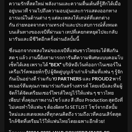
ความรักที่สดใหม่ พลังงานและความตื่นเต้นที่รู้สึกได้เมื่อ
อยู่บนเวที รวมไปถึงความอบอุ่นและการแสดงออกทาง
อารมณ์ในด้านต่าง ๆ แต่ละเพลงให้เสน่ห์ที่แตกต่าง
กัน ถ่ายทอดจากความทรงจำและประสบการณ์ทั้งหมด
บนเส้นทางของเจบีที่ผ่านมา เทปที่เคยกดหยุดไปจะกลับ
มารันและมีชีวิตอีกครั้งผ่านอัลบั้มนี้
ซึ่งนอกจากเพลงใหม่ของเจบีที่แฟนชาวไทยจะได้ฟังกัน
สด ๆ แล้ว งานนี้ยังสามารถการันตีความพิเศษแบบคอมโบ
เซ็ทได้เลย เพราะได้
“
BEX
”
บริษัทอีเว้นท์ออกาไนเซอร์ใน
เครือเวิร์คพอยท์กรุ๊ป ผู้จัดคู่บุญเจ้าเก่าเจ้าเดิมที่แฟน ๆ รู้จัก
กันเป็นอย่างดี ร่วมกับ
YJ PARTNERS
และ
PROUD2
พาร์
ทเนอร์ทีมคุณภาพมาร่วมกันสร้างสรรค์ โดยเจบีและทีมผู้
จัดก็ได้จัดเตรียมเซอร์ไพรส์ใหญ่ไว้ให้แฟน ๆ ชาวไทย
เพียบ! ทั้งคุณภาพงานโชว์ แสง สี เสียง Production สุดปังที่
ไม่เคยทำให้แฟน ๆ ต้องผิดหวัง SETLIST โชว์จากอัลบั้ม
ใหม่และสเตจเพลงที่ทุกคนคิดถึง รวมถึงเวทีคอนเสิร์ตสุด
ใกล้ชิดที่เตรียมไว้ให้แฟนไทยโดยเฉพาะอีกด้วย!