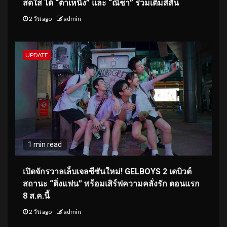
สดใส ได้ “ต้าเหนิง” และ “ณิชา” ร่วมเติมสีสัน
2 วัน ago
admin
UPDATE
1 min read
เปิดจักรวาลเล็บเจลซีซันใหม่! GELBOYS 2 เดบิวต์
สถานะ “ติ่งแฟน” พร้อมเสิร์ฟความคลั่งรัก ตอนแรก
8 ส.ค.นี้
2 วัน ago
admin