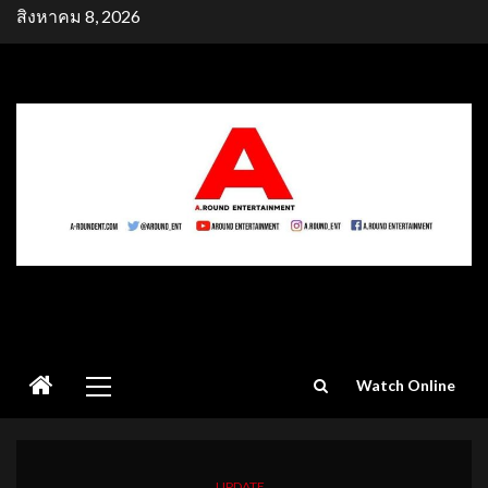
Skip
สิงหาคม 8, 2026
to
content
Primary
Watch Online
Menu
UPDATE