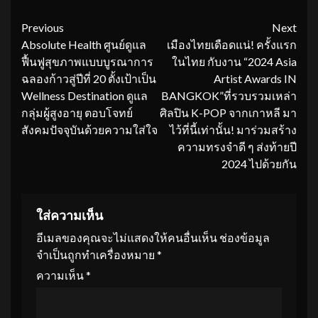
Continue
Previous
Next
Absolute Health ศูนย์ดูแล
เมืองไทยเดือดแน่! ครั้งแรก
Reading
ฟื้นฟูสุขภาพแบบบูรณาการ
ในไทย กับงาน “2024 Asia
ฉลองก้าวสู่ปีที่ 20 ตั้งเป้าเป็น
Artist Awards IN
Wellness Destination ดูแล
BANGKOK”ที่รวบรวมเหล่า
กลุ่มผู้สูงอายุ ตอบโจทย์
ศิลปิน K-POP จากเกาหลี มา
สังคมปัจจุบันด้วยความใส่ใจ
ไว้ที่นี้เท่านั้น! มาร่วมสร้าง
ความทรงจำดี ๆ ส่งท้ายปี
2024 ไปด้วยกัน
ใส่ความเห็น
อีเมลของคุณจะไม่แสดงให้คนอื่นเห็น
ช่องข้อมูล
จำเป็นถูกทำเครื่องหมาย
*
ความเห็น
*