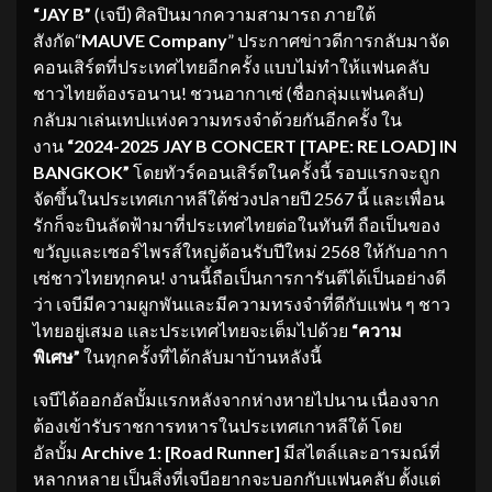
“
JAY B
”
(เจบี) ศิลปินมากความสามารถ ภายใต้
สังกัด“
MAUVE Company
” ประกาศข่าวดีการกลับมาจัด
คอนเสิร์ตที่ประเทศไทยอีกครั้ง แบบไม่ทำให้แฟนคลับ
ชาวไทยต้องรอนาน! ชวนอากาเซ่ (ชื่อกลุ่มแฟนคลับ)
กลับมาเล่นเทปแห่งความทรงจำด้วยกันอีกครั้ง ใน
งาน
“2024-2025 JAY B CONCERT [TAPE: RE LOAD] IN
BANGKOK”
โดยทัวร์คอนเสิร์ตในครั้งนี้ รอบแรกจะถูก
จัดขึ้นในประเทศเกาหลีใต้ช่วงปลายปี 2567 นี้ และเพื่อน
รักก็จะบินลัดฟ้ามาที่ประเทศไทยต่อในทันที ถือเป็นของ
ขวัญและเซอร์ไพรส์ใหญ่ต้อนรับปีใหม่ 2568 ให้กับอากา
เซ่ชาวไทยทุกคน! งานนี้ถือเป็นการการันตีได้เป็นอย่างดี
ว่า เจบีมีความผูกพันและมีความทรงจำที่ดีกับแฟน ๆ ชาว
ไทยอยู่เสมอ และประเทศไทยจะเต็มไปด้วย
“
ความ
พิเศษ
”
ในทุกครั้งที่ได้กลับมาบ้านหลังนี้
เจบีได้ออกอัลบั้มแรกหลังจากห่างหายไปนาน เนื่องจาก
ต้องเข้ารับราชการทหารในประเทศเกาหลีใต้ โดย
อัลบั้ม
Archive
1: [
Road Runner]
มีสไตล์และอารมณ์ที่
หลากหลาย เป็นสิ่งที่เจบีอยากจะบอกกับแฟนคลับ ตั้งแต่