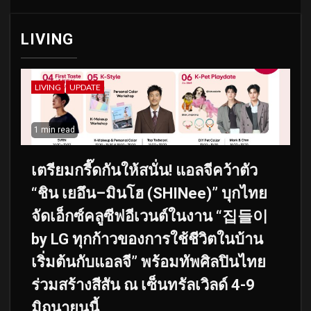
LIVING
LIVING
UPDATE
1 min read
เตรียมกรี๊ดกันให้สนั่น! แอลจีคว้าตัว
“ชิน เยอึน–มินโฮ (SHINee)” บุกไทย
จัดเอ็กซ์คลูซีฟอีเวนต์ในงาน “집들이
by LG ทุกก้าวของการใช้ชีวิตในบ้าน
เริ่มต้นกับแอลจี” พร้อมทัพศิลปินไทย
ร่วมสร้างสีสัน ณ เซ็นทรัลเวิลด์ 4-9
มิถุนายนนี้