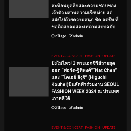
สะท้อนบุคลิกและความชอบของ
เจ้าตัว ผสานความเรียบง่าย แต่
แฝงไปด้วยความสนุก ชิค สตรีท ที่
ขอติดแกลมและเท่ตามแบบฉบับ
2 ปี ago
admin
EVENT & CONCERT
FASHION
UPDATE
ปังไม่ไหว! 3 พระเอกซีรีส์วายสุด
ฮอต “ฟอร์ด-ฐิติพงศ์”“Nat Chen”
และ “โคเฮย์ ฮิงุจิ” (Higuchi
Kouhei)บินลัดฟ้าร่วมงาน SEOUL
FASHION WEEK 2024 ณ ประเทศ
เกาหลีใต้
2 ปี ago
admin
EVENT & CONCERT
FASHION
UPDATE