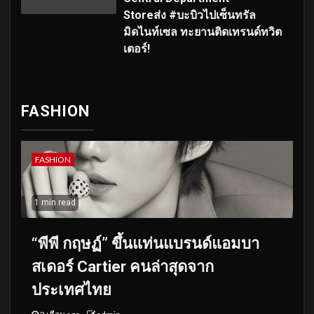
Storeส่ง #บะบิวไปเซ็นทรัล
มิดไนท์เซล ทะยานติดเทรนด์ทวิต
เตอร์!
FASHION
FASHION
1 min read
“พีพี กฤษฏ์” ขึ้นแท่นแบรนด์แอมบา
สเดอร์ Cartier คนล่าสุดจาก
ประเทศไทย