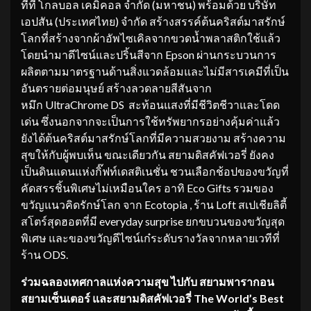
ทีที โกลบอล เคมิคอล จำกัด (มหาชน) พร้อมด้วย บริษัท
เอปสัน (ประเทศไทย) จำกัด สร้างสรรค์ต้นคริสต์มาสรักษ์
โลกที่สร้างจากผ้าอัพไซเคิลจากขวดน้ำพลาสติกใช้แล้ว
โดยนำมาดีไซน์และปริ้นสีจาก Epson ผ่านกระบวนการ
ผลิตตามมาตรฐานด้านสิ่งแวดล้อมและไม่มีสารเคมีที่เป็น
อันตรายต่อมนุษย์ สร้างลวดลายสีสันจาก
หมึก UltraChrome DS สะท้อนแสงที่มีชีวิตชีวาและโดด
เด่น ซึ่งนอกจากจะเป็นการใช้ทรัพยากรอย่างคุ้มค่าแล้ว
ยังได้ต้นคริสต์มาสรักษ์โลกที่มีความสวยงาม สร้างความ
สุขให้กับผู้พบเห็น ขณะเดียวกัน สยามดิสคัฟเวอรี่ ยังคง
เป็นดินแดนแห่งกิ๊ฟท์เดสติเนชั่น ชวนเลือกช้อปของขวัญที่
คัดสรรชิ้นพิเศษไม่เหมือนใคร อาทิ Eco Gifts รวมของ
ขวัญแนวคิดรักษ์โลก จาก Ecotopia , ร้าน Loft สเปเชียลิตี้
สโตร์สุดฮอตที่มี everyday surprise ยกขบวนของขวัญสุด
พิเศษ และของขวัญดีไซน์เก๋ระดับรางวัลจากหลายเวทีที่
ร้าน ODS.
ร่วมฉลองเทศกาลแห่งความสุข ไปกับ
สยามพารากอน
สยามเซ็นเตอร์ และสยามดิสคัฟเวอรี่
The World
’s
Best