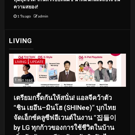
ความสยอง!
1 วัน ago
admin
LIVING
LIVING
UPDATE
1 min read
เตรียมกรี๊ดกันให้สนั่น! แอลจีคว้าตัว
“ชิน เยอึน–มินโฮ (SHINee)” บุกไทย
จัดเอ็กซ์คลูซีฟอีเวนต์ในงาน “집들이
by LG ทุกก้าวของการใช้ชีวิตในบ้าน