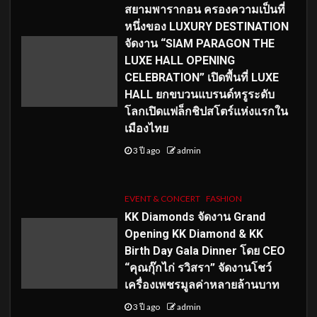
สยามพารากอน ครองความเป็นที่
หนึ่งของ LUXURY DESTINATION
จัดงาน “SIAM PARAGON THE
LUXE HALL OPENING
CELEBRATION” เปิดพื้นที่ LUXE
HALL ยกขบวนแบรนด์หรูระดับ
โลกเปิดแฟล็กชิปสโตร์แห่งแรกใน
เมืองไทย
3 ปี ago
admin
EVENT & CONCERT
FASHION
KK Diamonds จัดงาน Grand
Opening KK Diamond & KK
Birth Day Gala Dinner โดย CEO
“คุณกุ๊กไก่ รวิสรา” จัดงานโชว์
เครื่องเพชรมูลค่าหลายล้านบาท
3 ปี ago
admin