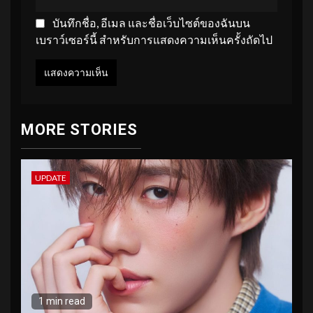
บันทึกชื่อ, อีเมล และชื่อเว็บไซต์ของฉันบน
เบราว์เซอร์นี้ สำหรับการแสดงความเห็นครั้งถัดไป
MORE STORIES
UPDATE
1 min read