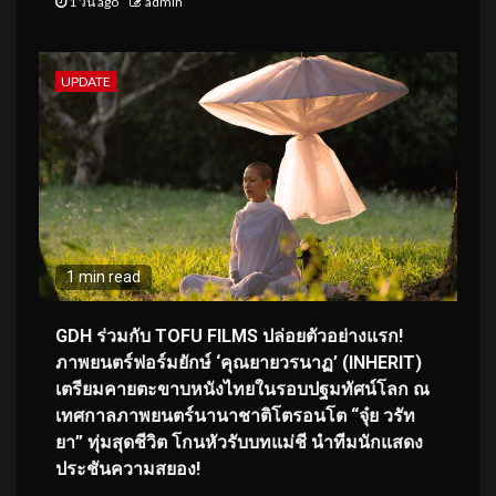
1 วัน ago
admin
UPDATE
1 min read
GDH ร่วมกับ TOFU FILMS ปล่อยตัวอย่างแรก!
ภาพยนตร์ฟอร์มยักษ์ ‘คุณยายวรนาฏ’ (INHERIT)
เตรียมคายตะขาบหนังไทยในรอบปฐมทัศน์โลก ณ
เทศกาลภาพยนตร์นานาชาติโตรอนโต “จุ๋ย วรัท
ยา” ทุ่มสุดชีวิต โกนหัวรับบทแม่ชี นำทีมนักแสดง
ประชันความสยอง!