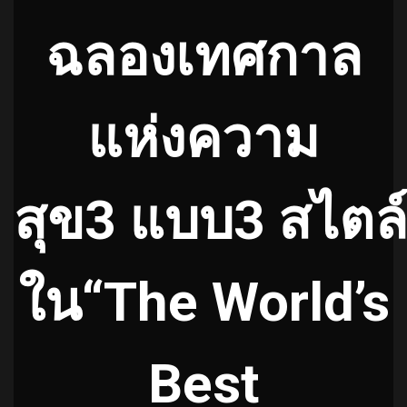
ฉลองเทศกาล
แห่งความ
สุข3 แบบ3 สไตล
ใน“The World’s
Best