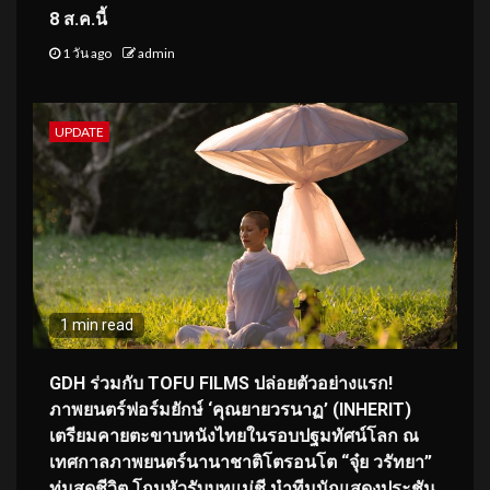
8 ส.ค.นี้
1 วัน ago
admin
UPDATE
1 min read
GDH ร่วมกับ TOFU FILMS ปล่อยตัวอย่างแรก!
ภาพยนตร์ฟอร์มยักษ์ ‘คุณยายวรนาฏ’ (INHERIT)
เตรียมคายตะขาบหนังไทยในรอบปฐมทัศน์โลก ณ
เทศกาลภาพยนตร์นานาชาติโตรอนโต “จุ๋ย วรัทยา”
ทุ่มสุดชีวิต โกนหัวรับบทแม่ชี นำทีมนักแสดงประชัน