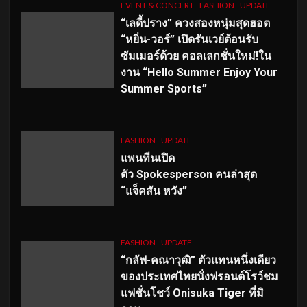
EVENT & CONCERT
FASHION
UPDATE
“เลดี้ปราง” ควงสองหนุ่มสุดฮอต
“หยิ่น-วอร์” เปิดรันเวย์ต้อนรับ
ซัมเมอร์ด้วย คอลเลกชั่นใหม่!ใน
งาน “Hello Summer Enjoy Your
Summer Sports”
FASHION
UPDATE
แพนทีนเปิด
ตัว
Spokesperson คนล่าสุด
“แจ็คสัน หวัง”
FASHION
UPDATE
“กลัฟ-คณาวุฒิ” ตัวแทนหนึ่งเดียว
ของประเทศไทยนั่งฟรอนต์โรว์ชม
แฟชั่นโชว์ Onisuka Tiger ที่มิ