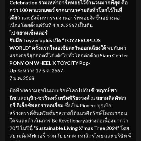
Celebration
รวมเหล่าอาร์ททอยไว้จำนวนมากที่สุด คือ
กว่า
10
0
คาแรกเตอร์ จากนานาค่ายดังทั่วโลกไว้ในที่
เดียว
และยังมีมหกรรมงานอาร์ททอยจัดขึ้นอย่างต่อ
เนื่อง โดยตั้งแต่วันที่ 4 ธ.ค. 2567 เป็นต้น
ไป
สยามเซ็นเตอร์
จับมือ
Toyzeroplus
เปิด
“
TOYZEROPLUS
WORLD”
ครั้งแรกในเอเชียตะวันออกเฉียงใต้
พบกับคา
แรกเตอร์สุดฮอตที่โด่งดังไปทั่วโลกต่อด้วย
Siam Center
PONY ON WHEEL X TOYCITY Pop-
Up
ระหว่าง 17 ธ.ค. 2567–
7 ม.ค. 2568
ปิดท้ายความสุขในแบบรักษ์โลกไปกับ
ซี-พฤกษ์ พา
นิช
และ
นุนิว-ชวรินทร์ เพริศพิริยะวงศ์
ณ
สยามดิสคัฟเว
อรี่ ดิเอ็กซ์พลอราทอเรี่ยม
ซึ่งเป็น Pioneer บุกเบิก
สร้างสรรค์ต้นคริสต์มาสภายใต้แนวคิดรักษ์โลกมาก่อน
ใครและดำเนินการ Be Revotionaryอย่างต่อเนื่องมากว่า
20 ปี ในปีนี้
“
Sustainable Living
X’mas
Tree 2024
”
โดย
สยามดิสคัฟเวอรี่ ร่วมกับ ธนาคารกสิกรไทย และ บริษัท พี