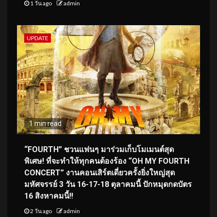
1 วัน ago
admin
UPDATE
1 min read
“FOURTH” ชวนแฟนๆ มาร่วมเก็บโมเมนต์สุด
พิเศษ! ที่จะทำให้ทุกคนต้องร้อง “OH MY FOURTH
CONCERT” งานคอนเสิร์ตเดี่ยวครั้งยิ่งใหญ่สุด
มหัศจรรย์ 3 วัน 16-17-18 ตุลาคมนี้ ปักหมุดกดบัตร
16 สิงหาคมนี้!!
2 วัน ago
admin