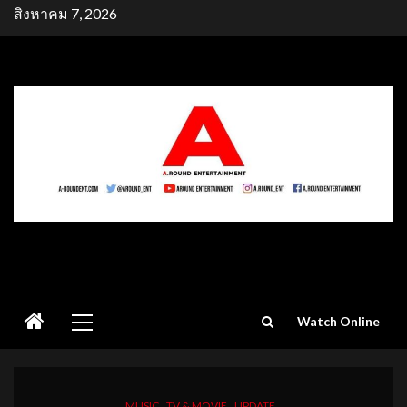
Skip
สิงหาคม 7, 2026
to
content
Primary
Watch Online
Menu
MUSIC
TV & MOVIE
UPDATE