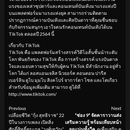
แรงของเหล่าซุปตาร์และคอนเทนท์บันเทิงมาแรงแห่งปี
บนแพลตฟอร์มมาแรงแห่งยุค สามารถร่วมติดตาม
ปรากฏการณ์ความบันเทิงและศิลปินดาราที่คุณชื่นชอบ
กับกิจกรรมสนุกๆ เอาใจคนรักคอนเทนท์บันเทิงได้บน
TikTok ตลอดปี 2564 นี้
เกี่ยวกับ TikTok
TikTok คือ แพลตฟอร์มสร้างสรรค์วิดีโอสั้นชั้นนำระดับ
โลก พันธกิจของ TikTok คือ การสร้างสรรค์ แรงบันดาล
ใจและมอบความสุขให้กับผู้คน TikTok มีสำนักงาน อยู่ทั่ว
โลก ได้แก่ ลอสแอนเจลิส นิวยอร์ค ลอนดอน ปารีส
เบอร์ลิน ดูไบ มุมไบ สิงคโปร์ จาการ์ตา โซล และโตเกียว
สำหรับข้อมูลเพิ่มเติม สามารถ ดูได้ที่
http://www.tiktok.com/
Continue
Previous
Next
เปลือยชีวิต “กุ้ง สุทธิราช” 22
“ช่อง 9” จัดคาราวานส่ง
Reading
ปีในวงการเพลง เปิดสิ่ง
เสริมความรู้ พร้อมเทียบหน้า
ศักดิ์สิทธิ์ตระกูล “วงศ์เทวัญ”
จอแน่นทั้งวีค
ดูเพื่อเสริม ดู