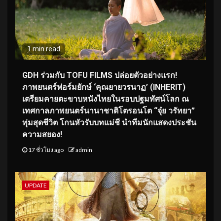
1 min read
GDH ร่วมกับ TOFU FILMS ปล่อยตัวอย่างแรก!
ภาพยนตร์ฟอร์มยักษ์ ‘คุณยายวรนาฏ’ (INHERIT)
เตรียมคายตะขาบหนังไทยในรอบปฐมทัศน์โลก ณ
เทศกาลภาพยนตร์นานาชาติโตรอนโต “จุ๋ย วรัทยา”
ทุ่มสุดชีวิต โกนหัวรับบทแม่ชี นำทีมนักแสดงประชัน
ความสยอง!
17 ชั่วโมง ago
admin
UPDATE