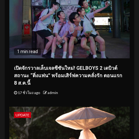
1 min read
เปิดจักรวาลเล็บเจลซีซันใหม่! GELBOYS 2 เดบิวต์
สถานะ “ติ่งแฟน” พร้อมเสิร์ฟความคลั่งรัก ตอนแรก
8 ส.ค.นี้
17 ชั่วโมง ago
admin
UPDATE