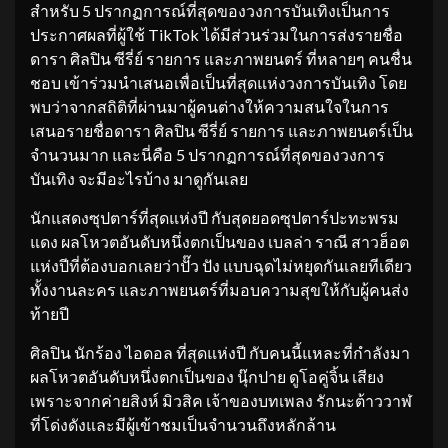
สำหรับ 5 ปรากฏการณ์ที่สุดของวงการบันเทิงเป็นการ
ประกาศผลที่ผู้ใช้ TikTok ได้มีส่วนร่วมในการส่งรายชื่อ
ดารา ศิลปิน ซีรี่ย์ รายการ และภาพยนตร์ ที่หลายๆ คนชื่น
ชอบ เข้าร่วมนำเสนอเพื่อเป็นที่สุดแห่งวงการบันเทิง โดย
พบว่าจากสถิติที่ผ่านมาผู้คนต่างให้ความสนใจในการ
เสนอรายชื่อดารา ศิลปิน ซีรี่ย์ รายการ และภาพยนตร์เป็น
จำนวนมาก และนี่คือ 5 ปรากฏการณ์ที่สุดของวงการ
บันเทิง จะมีอะไรบ้าง มาดูกันเลย
นักแสดงซุปตาร์ที่สุดแห่งปี กับสุดยอดซุปตาร์ปะทะพรม
แดง ผลโหวตอันดับหนึ่งตกเป็นของ เบลล่า ราณี สาวฮ็อต
แห่งปีที่ต้องบอกเลยว่าปั๊ว ปัง แบบฉุดไม่หยุดกันเลยทีเดียว
ทั้งงานละคร และภาพยนตร์ที่มอบความสุขให้กับผู้คนส่ง
ท้ายปี
ศิลปิน นักร้อง ไอดอล ที่สุดแห่งปี กับคนนี้แหละที่กำลังมา
ผลโหวตอันดับหนึ่งตกเป็นของ นุ๊กปาย ดูโอคู่จิ้น เสียง
เพราะจากค่ายสิงห์ มิวสิค เจ้าของบทเพลง รักนะต้าววาฬ
ที่โด่งดังและมีผู้เข้าชมเป็นจำนวนถึงหลักล้าน