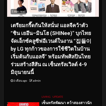
1 min read
เตรียมกรี๊ดกันให้สนั่น! แอลจีคว้าตัว
“ชิน เยอึน–มินโฮ (SHINee)” บุกไทย
จัดเอ็กซ์คลูซีฟอีเวนต์ในงาน “집들이
by LG ทุกก้าวของการใช้ชีวิตในบ้าน
เริ่มต้นกับแอลจี” พร้อมทัพศิลปินไทย
ร่วมสร้างสีสัน ณ เซ็นทรัลเวิลด์ 4-9
มิถุนายนนี้
2 เดือน ago
admin
LIVING
UPDATE
เซ็นทรัลพัฒนา คว้าสองสาวนัก