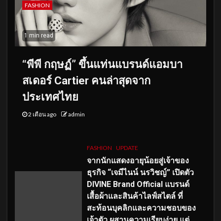
FASHION
1 min read
“พีพี กฤษฏ์” ขึ้นแท่นแบรนด์แอมบา
สเดอร์ Cartier คนล่าสุดจาก
ประเทศไทย
2 เดือน ago
admin
FASHION
UPDATE
จากนักแสดงอายุน้อยสู่เจ้าของ
ธุรกิจ “เจมีไนน์ นรวิชญ์” เปิดตัว
DIVINE Brand Official แบรนด์
เสื้อผ้าและสินค้าไลฟ์สไตล์ ที่
สะท้อนบุคลิกและความชอบของ
เจ้าตัว ผสานความเรียบง่าย แต่