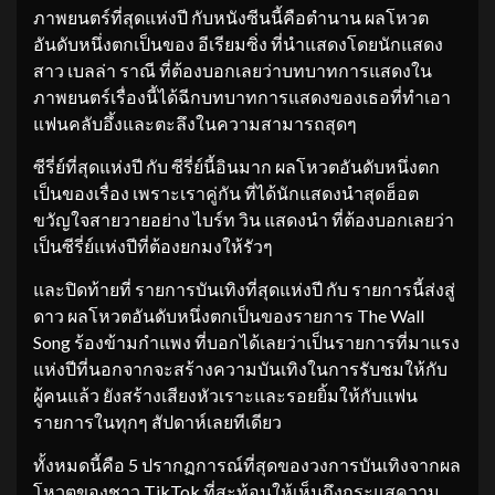
ภาพยนตร์ที่สุดแห่งปี กับหนังซีนนี้คือตำนาน ผลโหวต
อันดับหนึ่งตกเป็นของ อีเรียมซิ่ง ที่นำแสดงโดยนักแสดง
สาว เบลล่า ราณี ที่ต้องบอกเลยว่าบทบาทการแสดงใน
ภาพยนตร์เรื่องนี้ได้ฉีกบทบาทการแสดงของเธอที่ทำเอา
แฟนคลับอึ้งและตะลึงในความสามารถสุดๆ
ซีรี่ย์ที่สุดแห่งปี กับ ซีรี่ย์นี้อินมาก ผลโหวตอันดับหนึ่งตก
เป็นของเรื่อง เพราะเราคู่กัน ที่ได้นักแสดงนำสุดฮ็อต
ขวัญใจสายวายอย่าง ไบร์ท วิน แสดงนำ ที่ต้องบอกเลยว่า
เป็นซีรี่ย์แห่งปีที่ต้องยกมงให้รัวๆ
และปิดท้ายที่ รายการบันเทิงที่สุดแห่งปี กับ รายการนี้ส่งสู่
ดาว ผลโหวตอันดับหนึ่งตกเป็นของรายการ The Wall
Song ร้องข้ามกำแพง ที่บอกได้เลยว่าเป็นรายการที่มาแรง
แห่งปีที่นอกจากจะสร้างความบันเทิงในการรับชมให้กับ
ผู้คนแล้ว ยังสร้างเสียงหัวเราะและรอยยิ้มให้กับแฟน
รายการในทุกๆ สัปดาห์เลยทีเดียว
ทั้งหมดนี้คือ 5 ปรากฏการณ์ที่สุดของวงการบันเทิงจากผล
โหวตของชาว TikTok ที่สะท้อนให้เห็นถึงกระแสความ