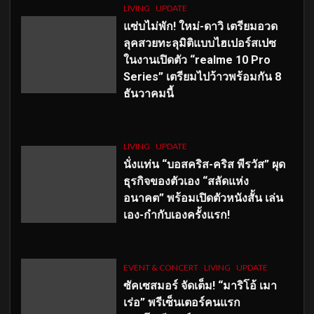
LIVING
UPDATE
แซ่บไม่พัก! ใหม่-ดาวิ เตรียมอวด
ลุคสวยทะลุมิติแบบไฮเปอร์สเปซ
ในงานเปิดตัว “realme 10 Pro
Series” เตรียมไปว้าวพร้อมกัน 8
ธันวาคมนี้
LIVING
UPDATE
นั่งแท่น “บอสคริส-คริส พีรวัส” ผุด
ธุรกิจของตัวเอง “สลัดแห่ง
อนาคต” พร้อมเปิดตัวหนังสั้น เล่น
เอง-กำกับเองครั้งแรก!
EVENT & CONCERT
LIVING
UPDATE
ซัคเซสมอร์ จัดเต็ม
!
“มาริโอ้ เมา
เร่อ” พรีเซ็นเตอร์คนแรก