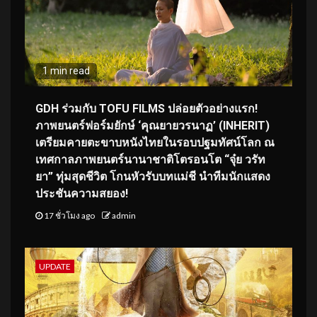
1 min read
GDH ร่วมกับ TOFU FILMS ปล่อยตัวอย่างแรก!
ภาพยนตร์ฟอร์มยักษ์ ‘คุณยายวรนาฏ’ (INHERIT)
เตรียมคายตะขาบหนังไทยในรอบปฐมทัศน์โลก ณ
เทศกาลภาพยนตร์นานาชาติโตรอนโต “จุ๋ย วรัท
ยา” ทุ่มสุดชีวิต โกนหัวรับบทแม่ชี นำทีมนักแสดง
ประชันความสยอง!
17 ชั่วโมง ago
admin
UPDATE