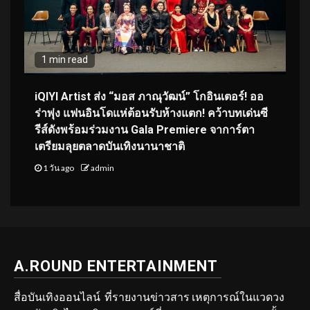
1 min read
iQIYI Artist ส่ง “มอส ภาณุวัฒน์” โกอินเตอร์! ออ
ร่าพุ่ง แฟนอินโดแห่ต้อนรับห้างแตก! คว้าบทเด่นซี
รีส์ดังพร้อมร่วมงาน Gala Premiere จาการ์ตา
เตรียมลุยตลาดบันเทิงนานาชาติ
1 วัน ago
admin
A.ROUND ENTERTAINMENT
สื่อบันเทิงออนไลน์ ที่รายงานข่าวสาร เหตุการณ์ในแวดวง