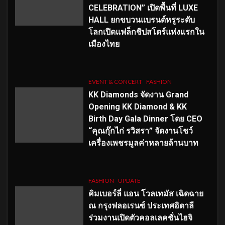
CELEBRATION” เปิดพื้นที่ LUXE
HALL ยกขบวนแบรนด์หรูระดับ
โลกเปิดแฟล็กชิปสโตร์แห่งแรกใน
เมืองไทย
EVENT & CONCERT
FASHION
KK Diamonds จัดงาน Grand
Opening KK Diamond & KK
Birth Day Gala Dinner โดย CEO
“คุณกุ๊กไก่ รวิสรา” จัดงานโชว์
เครื่องเพชรมูลค่าหลายล้านบาท
FASHION
UPDATE
คิมเบอร์ลี่ แอน โวลเทมัส เฉิดฉาย
ณ กรุงฟลอเรนซ์ ประเทศอิตาลี
ร่วมงานเปิดตัวคอลเลคชั่นไฮจิ