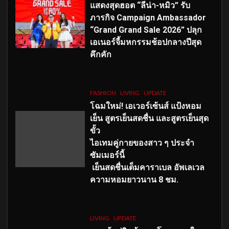
แสดงสุดฮอต “ลีน่า-หมิว” รับ
ภารกิจ Campaign Ambassador
“Grand Grand Sale 2026” ปลุก
เอเนอร์จี้มหกรรมช้อปกลางปีสุด
คึกคัก
FASHION
LIVING
UPDATE
โฉมใหม่
! เอเวอร์เซ้นส์ แป้งหอม
เย็น สูตรเย็นสดชื่น และสูตรเย็นสุด
ขั้ว
ไอเทมคู่กายของสาว ๆ ประจำ
ซัมเมอร์นี้
เย็นสดชื่นเต็มคาราเบล อัพเลเวล
ความหอมยาวนาน
8
ชม.
LIVING
UPDATE