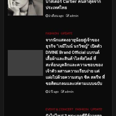
บาสเดอร์ Cartier คนล่าสุดจาก
ประเทศไทย
2 เดือน ago
admin
FASHION
UPDATE
จากนักแสดงอายุน้อยสู่เจ้าของ
ธุรกิจ “เจมีไนน์ นรวิชญ์” เปิดตัว
DIVINE Brand Official แบรนด์
เสื้อผ้าและสินค้าไลฟ์สไตล์ ที่
สะท้อนบุคลิกและความชอบของ
เจ้าตัว ผสานความเรียบง่าย แต่
แฝงไปด้วยความสนุก ชิค สตรีท ที่
ขอติดแกลมและเท่ตามแบบฉบับ
2 ปี ago
admin
EVENT & CONCERT
FASHION
UPDATE
ปังไม่ไหว! 3 พระเอกซีรีส์วายสุด