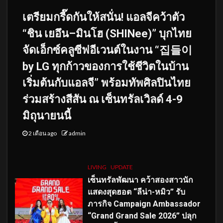
เตรียมกรี๊ดกันให้สนั่น! แอลจีคว้าตัว
“ชิน เยอึน–มินโฮ (SHINee)” บุกไทย
จัดเอ็กซ์คลูซีฟอีเวนต์ในงาน “집들이
by LG ทุกก้าวของการใช้ชีวิตในบ้าน
เริ่มต้นกับแอลจี” พร้อมทัพศิลปินไทย
ร่วมสร้างสีสัน ณ เซ็นทรัลเวิลด์ 4-9
มิถุนายนนี้
2 เดือน ago
admin
LIVING
UPDATE
เซ็นทรัลพัฒนา คว้าสองสาวนัก
แสดงสุดฮอต “ลีน่า-หมิว” รับ
ภารกิจ Campaign Ambassador
“Grand Grand Sale 2026” ปลุก