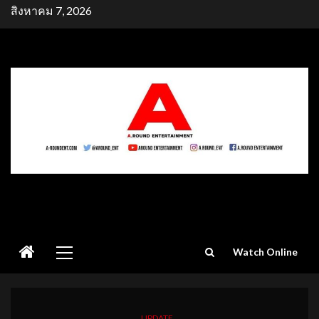
Skip
สิงหาคม 7, 2026
to
content
Primary
Watch Online
Menu
UPDATE