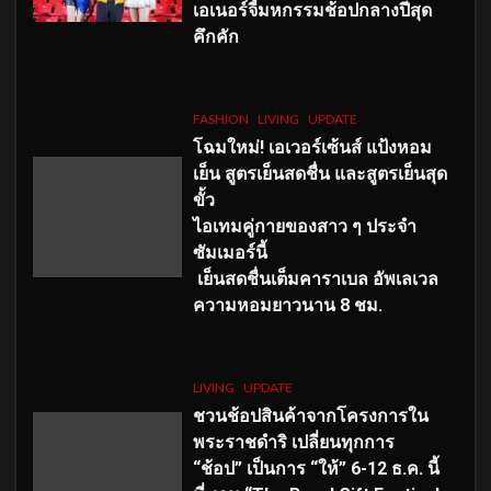
เอเนอร์จี้มหกรรมช้อปกลางปีสุด
คึกคัก
FASHION
LIVING
UPDATE
โฉมใหม่
! เอเวอร์เซ้นส์ แป้งหอม
เย็น สูตรเย็นสดชื่น และสูตรเย็นสุด
ขั้ว
ไอเทมคู่กายของสาว ๆ ประจำ
ซัมเมอร์นี้
เย็นสดชื่นเต็มคาราเบล อัพเลเวล
ความหอมยาวนาน
8
ชม.
LIVING
UPDATE
ชวนช้อปสินค้าจากโครงการใน
พระราชดำริ เปลี่ยนทุกการ
“ช้อป” เป็นการ “ให้” 6-12 ธ.ค. นี้