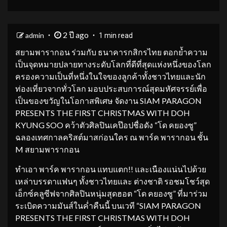
2 ปี ago
admin
1 min read
สยามพารากอน ร่วมกับ ธนาคารกสิกรไทย ตอกย้ำความ
เป็นจุดหมายปลายทางระดับโลกที่ดีที่สุดแห่งหนึ่งของโลก
ครองความเป็นที่หนึ่งในใจของลูกค้าทั้งชาวไทยและนัก
ท่องเที่ยวจากทั่วโลก มอบประสบการณ์สุดมหัศจรรย์เพื่อ
เป็นของขวัญในโอกาสพิเศษ จัดงาน SIAM PARAGON
PRESENTS THE FIRST CHRISTMAS WITH DOH
KYUNG SOO คว้าตัวศิลปินเคป๊อปชื่อดัง “โด คยองซู”
ฉลองเทศกาลคริสต์มาสก่อนใคร ณ พาร์ค พารากอน ชั้น
M สยามพารากอน
ทำเอา พาร์ค พารากอน แทบแตก!! และเนืองแน่นไปด้วย
เหล่าบรรดาแฟนๆ ทั้งชาวไทยและ ต่างชาติ รอชมโชว์สุด
เอ็กซ์คลูซีฟจากศิลปินหนุ่มสุดฮอต “โด คยองซู” ที่มาร่วม
ระเบิดความมันส์ในค่ำคืนนี้ บนเวที “SIAM PARAGON
PRESENTS THE FIRST CHRISTMAS WITH DOH