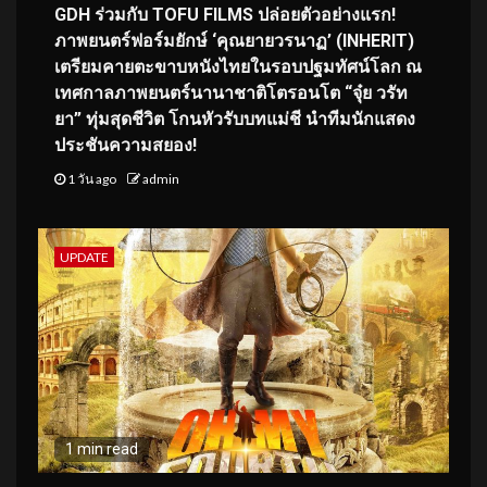
GDH ร่วมกับ TOFU FILMS ปล่อยตัวอย่างแรก!
ภาพยนตร์ฟอร์มยักษ์ ‘คุณยายวรนาฏ’ (INHERIT)
เตรียมคายตะขาบหนังไทยในรอบปฐมทัศน์โลก ณ
เทศกาลภาพยนตร์นานาชาติโตรอนโต “จุ๋ย วรัท
ยา” ทุ่มสุดชีวิต โกนหัวรับบทแม่ชี นำทีมนักแสดง
ประชันความสยอง!
1 วัน ago
admin
UPDATE
1 min read