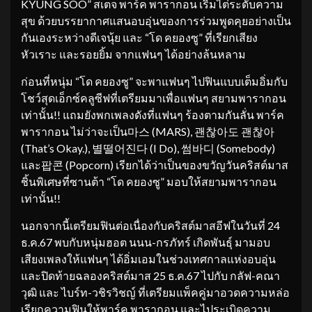
KYUNG SOO” สเตจ พาร์ค พารากอน เริ่มไต่ระดับความ
สุข ด้วยบรรยากาศแสนอบอุ่นของการร่วมพูดคุยอย่างเป็น
กันเองระหว่างดีเจนุ้ย และ “โด คยองซู” ที่เรียกเสียง
หัวเราะ และรอยยิ้ม จากแฟนๆ ได้อย่างล้นหลาม
ก่อนที่หนุ่ม “โด คยองซู” จะพาแฟนๆ ไปฟินแบบเต็มอิ่มกับ
โชว์สุดเอ็กซ์คลูซีฟที่เตรียมมาเพื่อแฟนๆ สยามพารากอน
เท่านั้น!! แถมยังพกเพลงดังที่แฟนๆ ร้องตามกันลั่น พาร์ค
พารากอน ไม่ว่าจะเป็น마스 (MARS), 괜찮아도 괜찮아
(That’s Okay.), 별떨어진다 (I Do), 썸바디 (Somebody)
และ팝콘 (Popcorn) เรียกได้ว่าเป็นของขวัญวันคริสต์มาส
ชิ้นพิเศษที่ซานต้า “โด คยองซู” มอบให้สยามพารากอน
เท่านั้น!!
นอกจากนี้เตรียมฟินต่อเนื่องกับคริสต์มาสอีฟในวันที่ 24
ธ.ค.67 พบกับหนุ่มฮอต นนน-กรภัทร์ เกิดพันธุ์ มามอบ
เสียงเพลงให้แฟนๆ ได้อิ่มเอมในช่วงเทศกาลแห่งอบอุ่น
และปิดท้ายฉลองคริสต์มาส 25 ธ.ค.67 ไปกับ กลัฟ-คณา
วุฒิ และ ไบร์ท-วชิรวิชญ์ ที่เตรียมแพ็คคู่มาอวดความหล่อ
เรียกความฟินให้พาร์ค พารากอน และไประเบิดความ