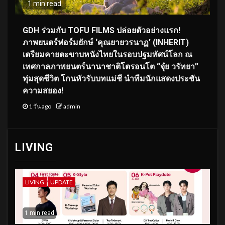
1 min read
GDH ร่วมกับ TOFU FILMS ปล่อยตัวอย่างแรก!
ภาพยนตร์ฟอร์มยักษ์ ‘คุณยายวรนาฏ’ (INHERIT)
เตรียมคายตะขาบหนังไทยในรอบปฐมทัศน์โลก ณ
เทศกาลภาพยนตร์นานาชาติโตรอนโต “จุ๋ย วรัทยา”
ทุ่มสุดชีวิต โกนหัวรับบทแม่ชี นำทีมนักแสดงประชัน
ความสยอง!
1 วัน ago
admin
LIVING
LIVING
UPDATE
1 min read