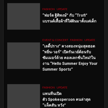
FASHION
UPDATE
“ฟอร์ด ฐิติพงษ์” กับ “Trofi”
แบรนด์เสื้อผ้าที่ใฝ่ฝันมาตั้งแต่เด็ก
EVENT & CONCERT
FASHION
UPDATE
“เลดี้ปราง” ควงสองหนุ่มสุดฮอต
“หยิ่น-วอร์” เปิดรันเวย์ต้อนรับ
ซัมเมอร์ด้วย คอลเลกชั่นใหม่!ใน
งาน “Hello Summer Enjoy Your
Summer Sports”
FASHION
UPDATE
แพนทีนเปิด
ตัว
Spokesperson คนล่าสุด
“แจ็คสัน หวัง”