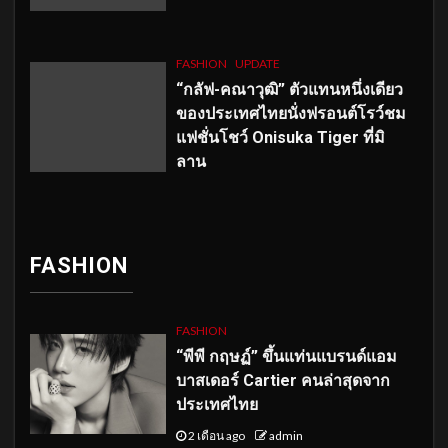
FASHION
UPDATE
“กลัฟ-คณาวุฒิ” ตัวแทนหนึ่งเดียว
ของประเทศไทยนั่งฟรอนต์โรว์ชม
แฟชั่นโชว์ Onisuka Tiger ที่มิ
ลาน
FASHION
FASHION
“พีพี กฤษฏ์” ขึ้นแท่นแบรนด์แอม
บาสเดอร์ Cartier คนล่าสุดจาก
ประเทศไทย
2 เดือน ago
admin