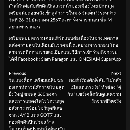
มันส์กันต่อกับทัพศิลปินแถวหน้าของเมืองไทย ปักหมุด
เตรียมนับถอยหลังเข้าสู่ศักราชใหม่ 6 วันเต็ม !! ระหว่าง
วันที่ 26-31 ธันวาคม 2567 ณ พาร์ค พารากอน ชั้น M
สยามพารากอน
เตรียมพบมหกรรมคอนเสิร์ตแบบต่อเนื่องในช่วงเทศกาล
แห่งความสุขในเดือนธันวาคมนี้ ณ สยามพารากอน โดย
สามารถติดตามรายละเอียดและวิธีการเข้าร่วมกิจกรรม
ได้ที่ Facebook : Siam Paragon และ ONESIAM SuperApp
Continue
Previous
Next
วัน แบงค็อก เตรียมเฉลิมฉล
เจมส์ เรืองศักดิ์ ลั่น “ไม่กลัว
Reading
องเคาท์ดาวน์ศักราชใหม่สุด
เมีย แต่เกรงใจ” ทำช่อง “คู่
ยิ่งใหญ่ ชมพลุ 360 องศา
กัน” แชร์เคล็ดลับดูแลความ
และการแสดงไพไรโดรนสุด
รักจากชีวิตจริง
อลังการ พร้อมโชว์สุดพิเศษ
จาก JAY B แห่ง GOT7 และ
กองทัพศิลปินร่วมสร้าง
โมเมนต์สุดประทับใจต้อนรับ