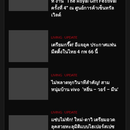
ที่ งาน “The Royal Gift Festival
ครั้งที่ 4” ณ ศูนย์การค้าเซ็นทรัล
เวิลด์
LIVING
UPDATE
เตรียมกรี๊ด! อีแจอุค ประกาศแฟน
มีตติ้งในไทย 4 กพ 66 นี้
LIVING
UPDATE
ไม่พลาดทุกวินาทีสำคัญ
! สาม
หนุ่มบ้าน vivo ‘หยิ่น – วอร์ – มีน’
LIVING
UPDATE
แซ่บไม่พัก! ใหม่-ดาวิ เตรียมอวด
ลุคสวยทะลุมิติแบบไฮเปอร์สเปซ