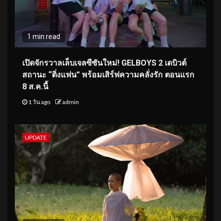
1 min read
เปิดจักรวาลเล็บเจลซีซันใหม่! GELBOYS 2 เดบิวต์
สถานะ “ติ่งแฟน” พร้อมเสิร์ฟความคลั่งรัก ตอนแรก
8 ส.ค.นี้
1 วัน ago
admin
UPDATE