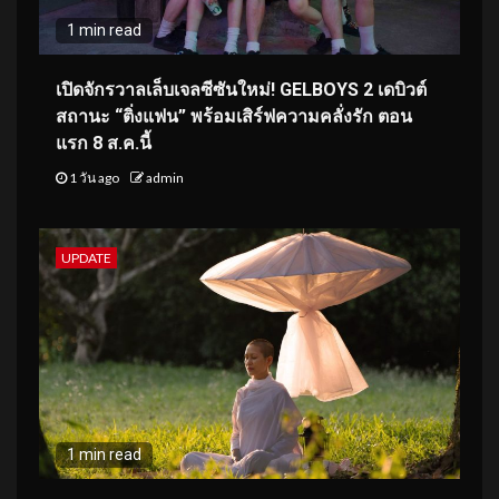
1 min read
เปิดจักรวาลเล็บเจลซีซันใหม่! GELBOYS 2 เดบิวต์
สถานะ “ติ่งแฟน” พร้อมเสิร์ฟความคลั่งรัก ตอน
แรก 8 ส.ค.นี้
1 วัน ago
admin
UPDATE
1 min read