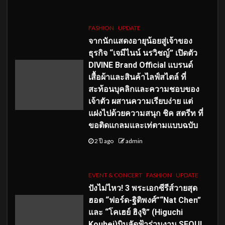
FASHION
UPDATE
จากนักแสดงอายุน้อยสู่เจ้าของ
ธุรกิจ “เจมีไนน์ นรวิชญ์” เปิดตัว
DIVINE Brand Official แบรนด์
เสื้อผ้าและสินค้าไลฟ์สไตล์ ที่
สะท้อนบุคลิกและความชอบของ
เจ้าตัว ผสานความเรียบง่าย แต่
แฝงไปด้วยความสนุก ชิค สตรีท ที่
ขอติดแกลมและเท่ตามแบบฉบับ
2 ปี ago
admin
EVENT & CONCERT
FASHION
UPDATE
ปังไม่ไหว! 3 พระเอกซีรีส์วายสุด
ฮอต “ฟอร์ด-ฐิติพงศ์”“Nat Chen”
และ “โคเฮย์ ฮิงุจิ” (Higuchi
Kouhei)บินลัดฟ้าร่วมงาน SEOUL