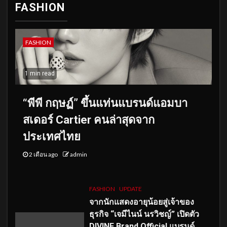
FASHION
FASHION
1 min read
“พีพี กฤษฏ์” ขึ้นแท่นแบรนด์แอมบา
สเดอร์ Cartier คนล่าสุดจาก
ประเทศไทย
2 เดือน ago
admin
FASHION
UPDATE
จากนักแสดงอายุน้อยสู่เจ้าของ
ธุรกิจ “เจมีไนน์ นรวิชญ์” เปิดตัว
DIVINE Brand Official แบรนด์