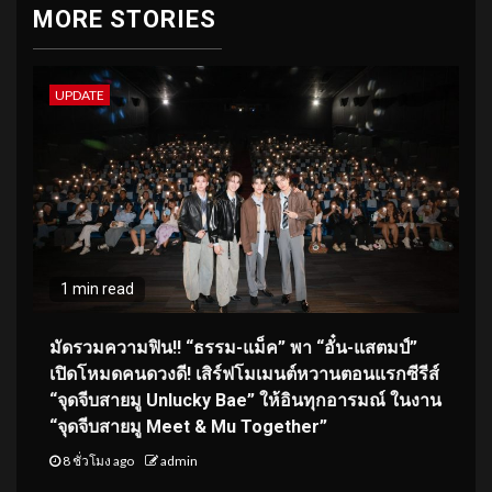
MORE STORIES
UPDATE
1 min read
มัดรวมความฟิน!! “ธรรม-แม็ค” พา “อั๋น-แสตมป์”
เปิดโหมดคนดวงดี! เสิร์ฟโมเมนต์หวานตอนแรกซีรีส์
“จุดจีบสายมู Unlucky Bae” ให้อินทุกอารมณ์ ในงาน
“จุดจีบสายมู Meet & Mu Together”
8 ชั่วโมง ago
admin