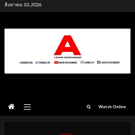
Skip
สิงหาคม 10, 2026
to
content
Primary
Watch Online
Menu
UPDATE