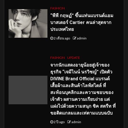
FASHION
“พีพี กฤษฏ์” ขึ้นแท่นแบรนด์แอม
บาสเดอร์ Cartier คนล่าสุดจาก
ประเทศไทย
2 เดือน ago
admin
FASHION
UPDATE
จากนักแสดงอายุน้อยสู่เจ้าของ
ธุรกิจ “เจมีไนน์ นรวิชญ์” เปิดตัว
DIVINE Brand Official แบรนด์
เสื้อผ้าและสินค้าไลฟ์สไตล์ ที่
สะท้อนบุคลิกและความชอบของ
เจ้าตัว ผสานความเรียบง่าย แต่
แฝงไปด้วยความสนุก ชิค สตรีท ที่
ขอติดแกลมและเท่ตามแบบฉบับ
2 ปี ago
admin