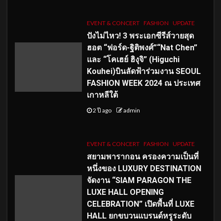
EVENT & CONCERT
FASHION
UPDATE
ปังไม่ไหว! 3 พระเอกซีรีส์วายสุด
ฮอต “ฟอร์ด-ฐิติพงศ์”“Nat Chen”
และ “โคเฮย์ ฮิงุจิ” (Higuchi
Kouhei)บินลัดฟ้าร่วมงาน SEOUL
FASHION WEEK 2024 ณ ประเทศ
เกาหลีใต้
2 ปี ago
admin
EVENT & CONCERT
FASHION
UPDATE
สยามพารากอน ครองความเป็นที่
หนึ่งของ LUXURY DESTINATION
จัดงาน “SIAM PARAGON THE
LUXE HALL OPENING
CELEBRATION” เปิดพื้นที่ LUXE
HALL ยกขบวนแบรนด์หรูระดับ