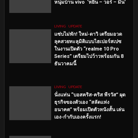
หนุ่มบ้าน vivo ‘หยิ่น – วอร์ – มีน’
LIVING
UPDATE
แซ่บไม่พัก! ใหม่-ดาวิ เตรียมอวด
ลุคสวยทะลุมิติแบบไฮเปอร์สเปซ
ในงานเปิดตัว “realme 10 Pro
Series” เตรียมไปว้าวพร้อมกัน 8
ธันวาคมนี้
LIVING
UPDATE
นั่งแท่น “บอสคริส-คริส พีรวัส” ผุด
ธุรกิจของตัวเอง “สลัดแห่ง
อนาคต” พร้อมเปิดตัวหนังสั้น เล่น
เอง-กำกับเองครั้งแรก!