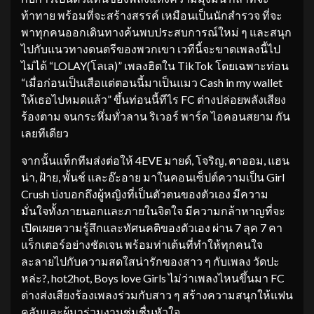
ท้าทาย พร้อมที่จะสร้างสรรค์ เหมือนเป็นนักสำรวจ ที่จะ
พาทุกคนออกเดินทางค้นพบประสบการณ์ใหม่ ๆ และสนุก
ไปกับแนวทางดนตรีของพวกเขา เวทีนี้จะขาดเพลงนี้ไป
ไม่ได้ “LOLAY(โลเล)” เพลงฮิตใน TikTok โดยเฉพาะท่อน
“เมื่อก่อนเป็นเสือแต่ตอนนี้มาเป็นแมว Cash in my wallet
ให้เธอไปหมดแล้ว” ขึ้นท่อนนี้ทีไร FC ต่างปล่อยพลังเสียง
ร้องตาม จนกระหึ่มทั่วลาน ริเวอร์ พาร์ค ไอคอนสยาม กัน
เลยทีเดียว
จากนั้นแท็กทีมส่งต่อให้ 4EVE มายด์, โจริญ, ตาออม, แฮน
น่า, ฝ้าย, พั้นช์ และอ๊ะอาย มาในคอนเซ็ปต์ความเป็น Girl
Crush บ่งบอกถึงผู้หญิงที่เป็นตัวตนของตัวเอง มีความ
มั่นใจทั้งภายนอกและภายในจิตใจ มีความกล้าหาญที่จะ
เปิดเผยความรู้สึกและทัศนคติของตัวเอง ผ่าน 7 ลุค 7 คา
แร็กเตอร์อย่างชัดเจน พร้อมท่าเต้นที่ทำให้ทุกคนใจ
ละลายไปกับความสดใสน่ารักของสาว ๆ กับเพลง วัดปะ
หล่ะ?, hot2hot, Boys love Girls ไม่ว่าเพลงไหนขึ้นมา FC
ต่างส่งเสียงร้องเพลงร่วมกับสาว ๆ สร้างความสนุกให้แฟน
คลับและผู้มาร่วมงานชุ่มชื่นหัวใจ