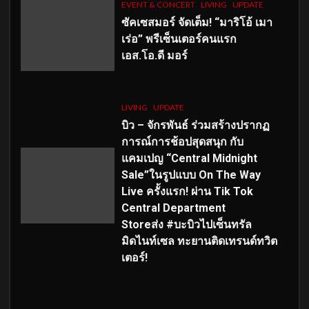
EVENT & CONCERT
LIVING
UPDATE
ซัคเซสมอร์ จัดเต็ม
!
“มาริโอ้ เมา
เร่อ” พรีเซ็นเตอร์คนแรก
เอส
.โอ.ดี มอร์
LIVING
UPDATE
บิว – จักรพันธ์ ร่วมสร้างปรากฏ
การณ์การช้อปสุดสนุก กับ
แคมเปญ “Central Midnight
Sale”ในรูปแบบ On The Way
Live ครั้งแรก! ผ่าน Tik Tok
Central Department
Storeส่ง #บะบิวไปเซ็นทรัล
มิดไนท์เซล ทะยานติดเทรนด์ทวิต
เตอร์!