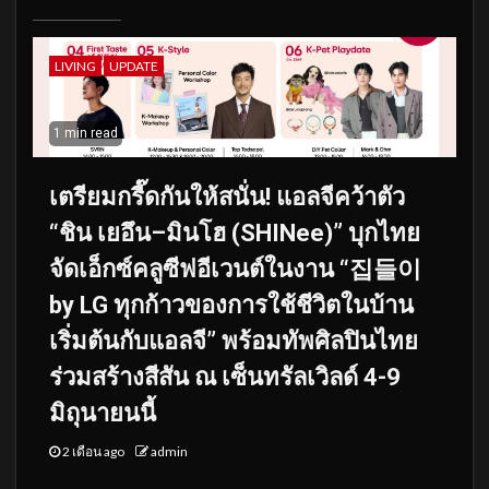
LIVING
UPDATE
1 min read
เตรียมกรี๊ดกันให้สนั่น! แอลจีคว้าตัว
“ชิน เยอึน–มินโฮ (SHINee)” บุกไทย
จัดเอ็กซ์คลูซีฟอีเวนต์ในงาน “집들이
by LG ทุกก้าวของการใช้ชีวิตในบ้าน
เริ่มต้นกับแอลจี” พร้อมทัพศิลปินไทย
ร่วมสร้างสีสัน ณ เซ็นทรัลเวิลด์ 4-9
มิถุนายนนี้
2 เดือน ago
admin