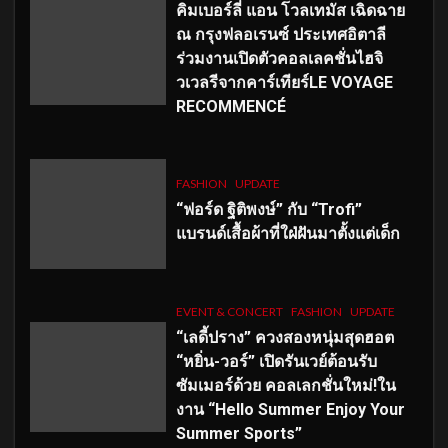
คิมเบอร์ลี่ แอน โวลเทมัส เฉิดฉาย
ณ กรุงฟลอเรนซ์ ประเทศอิตาลี
ร่วมงานเปิดตัวคอลเลคชั่นไฮจิ
วเวลรีจากคาร์เทียร์LE VOYAGE
RECOMMENCÉ
FASHION
UPDATE
“ฟอร์ด ฐิติพงษ์” กับ “Trofi”
แบรนด์เสื้อผ้าที่ใฝ่ฝันมาตั้งแต่เด็ก
EVENT & CONCERT
FASHION
UPDATE
“เลดี้ปราง” ควงสองหนุ่มสุดฮอต
“หยิ่น-วอร์” เปิดรันเวย์ต้อนรับ
ซัมเมอร์ด้วย คอลเลกชั่นใหม่!ใน
งาน “Hello Summer Enjoy Your
Summer Sports”