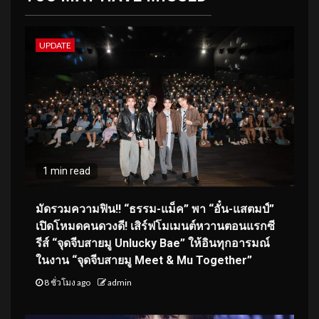
UPDATE
1 min read
มัดรวมความฟิน!! “ธรรม-แม็ค” พา “อั๋น-แสตมป์”
เปิดโหมดคนดวงดี! เสิร์ฟโมเมนต์หวานตอนแรกซี
รีส์ “จุดจีบสายมู Unlucky Bae” ให้อินทุกอารมณ์
ในงาน “จุดจีบสายมู Meet & Mu Together”
8 ชั่วโมง ago
admin