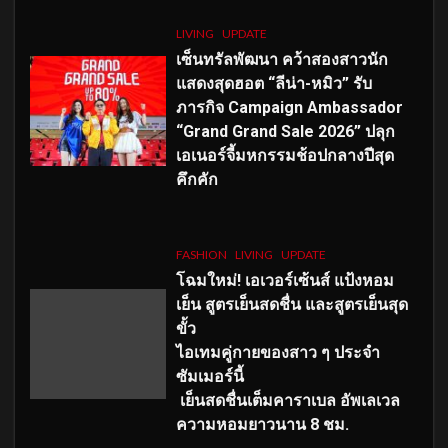
LIVING
UPDATE
เซ็นทรัลพัฒนา คว้าสองสาวนัก
แสดงสุดฮอต “ลีน่า-หมิว” รับ
ภารกิจ Campaign Ambassador
“Grand Grand Sale 2026” ปลุก
เอเนอร์จี้มหกรรมช้อปกลางปีสุด
คึกคัก
FASHION
LIVING
UPDATE
โฉมใหม่
! เอเวอร์เซ้นส์ แป้งหอม
เย็น สูตรเย็นสดชื่น และสูตรเย็นสุด
ขั้ว
ไอเทมคู่กายของสาว ๆ ประจำ
ซัมเมอร์นี้
เย็นสดชื่นเต็มคาราเบล อัพเลเวล
ความหอมยาวนาน
8
ชม.