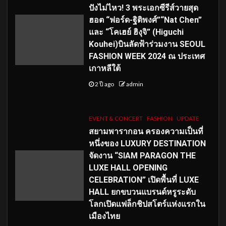
ปังไม่ไหว! 3 พระเอกซีรีส์วายสุด
ฮอต “ฟอร์ด-ฐิติพงศ์”“Nat Chen”
และ “โคเฮย์ ฮิงุจิ” (Higuchi
Kouhei)บินลัดฟ้าร่วมงาน SEOUL
FASHION WEEK 2024 ณ ประเทศ
เกาหลีใต้
2 ปี ago
admin
EVENT & CONCERT
FASHION
UPDATE
สยามพารากอน ครองความเป็นที่
หนึ่งของ LUXURY DESTINATION
จัดงาน “SIAM PARAGON THE
LUXE HALL OPENING
CELEBRATION” เปิดพื้นที่ LUXE
HALL ยกขบวนแบรนด์หรูระดับ
โลกเปิดแฟล็กชิปสโตร์แห่งแรกใน
เมืองไทย