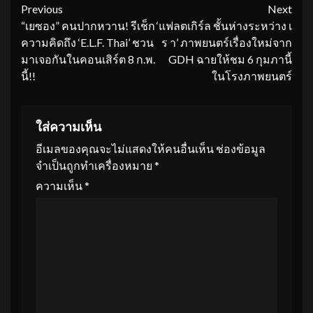
Continue
Previous
Next
“เยซอง” คนปากหวาน! รีเช็ก
‘แฟลตเกิร์ล ชั้นห่างระหว่าง เ
Reading
ความคิดถึง ‘E.L.F. Thai’ ชวน
ร า’ ภาพยนตร์เรื่องใหม่จาก
มาเจอกันในคอนเสิร์ต 8 ก.พ.
GDH ฉายให้ชม 6 กุมภานี้
นี้!!
ในโรงภาพยนตร์
ใส่ความเห็น
อีเมลของคุณจะไม่แสดงให้คนอื่นเห็น
ช่องข้อมูล
จำเป็นถูกทำเครื่องหมาย
*
ความเห็น
*