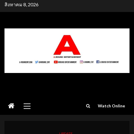
Skip
สิงหาคม 8, 2026
to
content
Primary
Watch Online
Menu
UPDATE