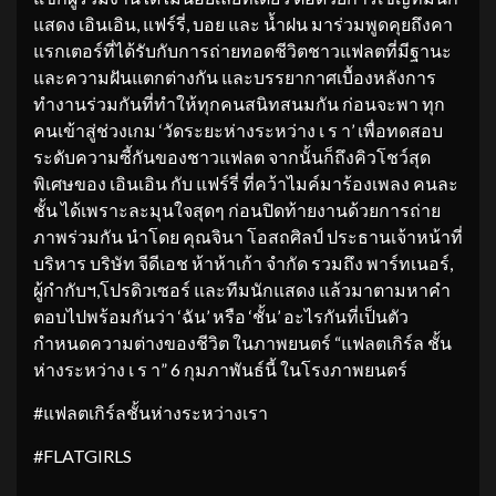
แสดง เอินเอิน, แฟร์รี่, บอย และ น้ำฝน มาร่วมพูดคุยถึงคา
แรกเตอร์ที่ได้รับกับการถ่ายทอดชีวิตชาวแฟลตที่มีฐานะ
และความฝันแตกต่างกัน และบรรยากาศเบื้องหลังการ
ทำงานร่วมกันที่ทำให้ทุกคนสนิทสนมกัน ก่อนจะพา ทุก
คนเข้าสู่ช่วงเกม ‘วัดระยะห่างระหว่าง เ ร า’ เพื่อทดสอบ
ระดับความซี้กันของชาวแฟลต จากนั้นก็ถึงคิวโชว์สุด
พิเศษของ เอินเอิน กับ แฟร์รี่ ที่คว้าไมค์มาร้องเพลง คนละ
ชั้น ได้เพราะละมุนใจสุดๆ ก่อนปิดท้ายงานด้วยการถ่าย
ภาพร่วมกัน นำโดย คุณจินา โอสถศิลป์ ประธานเจ้าหน้าที่
บริหาร บริษัท จีดีเอช ห้าห้าเก้า จำกัด รวมถึง พาร์ทเนอร์,
ผู้กำกับฯ,โปรดิวเซอร์ และทีมนักแสดง แล้วมาตามหาคำ
ตอบไปพร้อมกันว่า ‘ฉัน’ หรือ ‘ชั้น’ อะไรกันที่เป็นตัว
กำหนดความต่างของชีวิต ในภาพยนตร์ “แฟลตเกิร์ล ชั้น
ห่างระหว่าง เ ร า” 6 กุมภาพันธ์นี้ ในโรงภาพยนตร์
#แฟลตเกิร์ลชั้นห่างระหว่างเรา
#FLATGIRLS