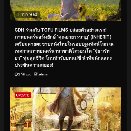
1 min read
GDH ร่วมกับ TOFU FILMS ปล่อยตัวอย่างแรก!
ภาพยนตร์ฟอร์มยักษ์ ‘คุณยายวรนาฏ’ (INHERIT)
เตรียมคายตะขาบหนังไทยในรอบปฐมทัศน์โลก ณ
เทศกาลภาพยนตร์นานาชาติโตรอนโต “จุ๋ย วรัท
ยา” ทุ่มสุดชีวิต โกนหัวรับบทแม่ชี นำทีมนักแสดง
ประชันความสยอง!
2 วัน ago
admin
UPDATE