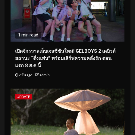
1 min read
เปิดจักรวาลเล็บเจลซีซันใหม่! GELBOYS 2 เดบิวต์
สถานะ “ติ่งแฟน” พร้อมเสิร์ฟความคลั่งรัก ตอน
แรก 8 ส.ค.นี้
2 วัน ago
admin
UPDATE