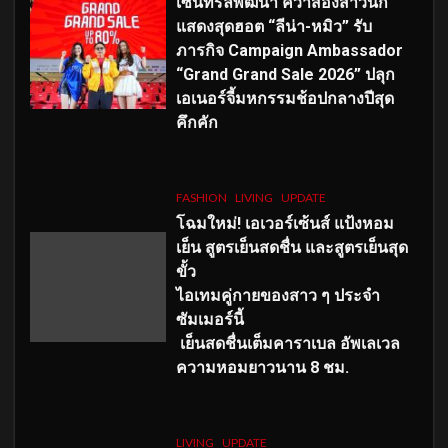
เซ็นทรัลพัฒนา คว้าสองสาวนัก
แสดงสุดฮอต “ลีน่า-หมิว” รับ
ภารกิจ Campaign Ambassador
“Grand Grand Sale 2026” ปลุก
เอเนอร์จี้มหกรรมช้อปกลางปีสุด
คึกคัก
FASHION
LIVING
UPDATE
โฉมใหม่
! เอเวอร์เซ้นส์ แป้งหอม
เย็น สูตรเย็นสดชื่น และสูตรเย็นสุด
ขั้ว
ไอเทมคู่กายของสาว ๆ ประจำ
ซัมเมอร์นี้
เย็นสดชื่นเต็มคาราเบล อัพเลเวล
ความหอมยาวนาน
8
ชม.
LIVING
UPDATE