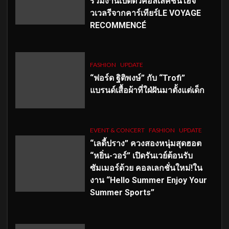
ร่วมงานเปิดตัวคอลเลคชั่นไฮจิ
วเวลรีจากคาร์เทียร์LE VOYAGE
RECOMMENCÉ
FASHION
UPDATE
“ฟอร์ด ฐิติพงษ์” กับ “Trofi”
แบรนด์เสื้อผ้าที่ใฝ่ฝันมาตั้งแต่เด็ก
EVENT & CONCERT
FASHION
UPDATE
“เลดี้ปราง” ควงสองหนุ่มสุดฮอต
“หยิ่น-วอร์” เปิดรันเวย์ต้อนรับ
ซัมเมอร์ด้วย คอลเลกชั่นใหม่!ใน
งาน “Hello Summer Enjoy Your
Summer Sports”