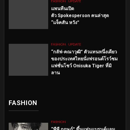
FASHION
UPDATE
แพนทีนเปิด
ตัว
Spokesperson คนล่าสุด
“แจ็คสัน หวัง”
FASHION
UPDATE
“กลัฟ-คณาวุฒิ” ตัวแทนหนึ่งเดียว
ของประเทศไทยนั่งฟรอนต์โรว์ชม
แฟชั่นโชว์ Onisuka Tiger ที่มิ
ลาน
FASHION
FASHION
“พีพี กฤษฏ์” ขึ้นแท่นแบรนด์แอม