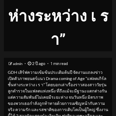
ห่างระหว่าง เ ร
า”
2 ปี ago
admin
1 min read
GDH เสิร์ฟความเข้มข้นประเดิมต้นปี จัดงานแถลงข่าว
เปิดตัวภาพยนตร์แนว Drama coming of Age “แฟลตเกิร์ล
ชั้นห่างระหว่าง เ ร า” โดยบอกเล่าเรื่องราวสองสาววัยรุ่น
ลูกตำรวจในแฟลตแห่งหนึ่ง ที่ถึงแม้จะมีฐานะแตกต่างกัน
แต่ความสัมพันธ์ไม่เคยมีระยะห่าง จนวันหนึ่ง มิตรภาพ
ของพวกเธอกำลังถูกท้าทายด้วยการเผชิญหน้ากับความ
จริง ความรัก และรสชาติของการเติบโตเป็นผู้ใหญ่ ซึ่งงาน
นี้ได้ 2 สาวนักแสดงนำ เอินเอิน ฟาติมา เดชะวลีกุล และ