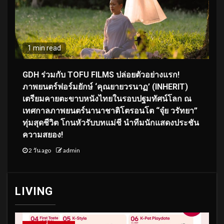
1 min read
GDH ร่วมกับ TOFU FILMS ปล่อยตัวอย่างแรก!
ภาพยนตร์ฟอร์มยักษ์ ‘คุณยายวรนาฏ’ (INHERIT)
เตรียมคายตะขาบหนังไทยในรอบปฐมทัศน์โลก ณ
เทศกาลภาพยนตร์นานาชาติโตรอนโต “จุ๋ย วรัทยา”
ทุ่มสุดชีวิต โกนหัวรับบทแม่ชี นำทีมนักแสดงประชัน
ความสยอง!
2 วัน ago
admin
LIVING