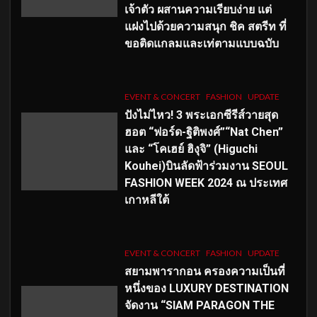
เจ้าตัว ผสานความเรียบง่าย แต่
แฝงไปด้วยความสนุก ชิค สตรีท ที่
ขอติดแกลมและเท่ตามแบบฉบับ
EVENT & CONCERT
FASHION
UPDATE
ปังไม่ไหว! 3 พระเอกซีรีส์วายสุด
ฮอต “ฟอร์ด-ฐิติพงศ์”“Nat Chen”
และ “โคเฮย์ ฮิงุจิ” (Higuchi
Kouhei)บินลัดฟ้าร่วมงาน SEOUL
FASHION WEEK 2024 ณ ประเทศ
เกาหลีใต้
EVENT & CONCERT
FASHION
UPDATE
สยามพารากอน ครองความเป็นที่
หนึ่งของ LUXURY DESTINATION
จัดงาน “SIAM PARAGON THE