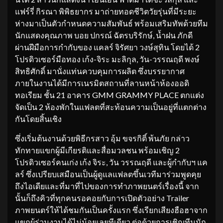
แฟร์รี่ กิรณา พิพิธยากร มาถ่ายทอดชีวิตวัยรุ่นที่มีระยะ
ห่างมาเป็นตัวกำหนดความสัมพันธ์ พร้อมเสริมทัพด้วยทีม
นักแสดงคุณภาพ บอย ปกรณ์ ฉัตรบริรักษ์, น้ำฝน ภักดี
ผ่านฝีมือการกำกับของ แคลร์ จิรัศยา วงษ์สุทิน โดยได้ 2
โปรดิวเซอร์มือทอง เก้ง-จิระ มะลิกุล, วัน-วรรณฤดี พงษ์
สิทธิศักดิ์ มานั่งแท่นควบคุมการผลิต ซึ่งบรรยากาศ
ภายในงานได้มีการเนรมิตสถานที่ลานหน้าห้องออดิ
ทอเรียม ชั้น 21 อาคาร GMM GRAMMY PLACE ตกแต่ง
จัดเป็น 2 ห้องพักในแฟลตที่สะท้อนความเป็นอยู่ที่แตกต่าง
กันโดยสิ้นเชิง
ซึ่งเริ่มต้นงานด้วยพิธีกรสาว อุ้ม ขจรกิติ์ พ้นภัย กล่าว
ทักทายแขกผู้มีเกียรติและสื่อมวลชน พร้อมเชิญ 2
โปรดิวเซอร์คนเก่ง เก้ง จิระ, วัน วรรณฤดี และผู้กำกับฯ แค
ลร์ ซึ่งเปรียบเสมือนเป็นผู้ดูแลแฟลตขึ้นเวทีมาร่วมพูดคุย
ถึงไอเดียและที่มาที่ไปของการทำภาพยนตร์เรื่องนี้ จาก
นั้นก็ถึงคิวที่ทุกคนรอคอยกับการเปิดตัวอย่าง Trailer
ภาพยนตร์ให้ได้ชมกันเป็นครั้งแรก ซึ่งเรียกเสียงฮือฮาจาก
แขกผู้ร่วมงานได้ไม่น้อยเลยทีเดียว ต่อด้วยการเชิญทีมนัก