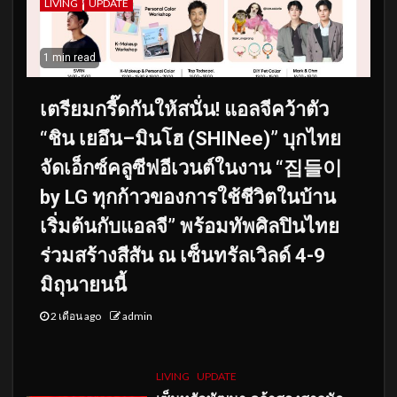
LIVING
UPDATE
1 min read
เตรียมกรี๊ดกันให้สนั่น! แอลจีคว้าตัว
“ชิน เยอึน–มินโฮ (SHINee)” บุกไทย
จัดเอ็กซ์คลูซีฟอีเวนต์ในงาน “집들이
by LG ทุกก้าวของการใช้ชีวิตในบ้าน
เริ่มต้นกับแอลจี” พร้อมทัพศิลปินไทย
ร่วมสร้างสีสัน ณ เซ็นทรัลเวิลด์ 4-9
มิถุนายนนี้
2 เดือน ago
admin
LIVING
UPDATE