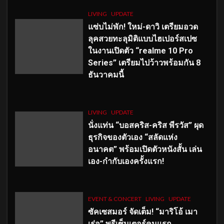
LIVING
UPDATE
แซ่บไม่พัก! ใหม่-ดาวิ เตรียมอวด
ลุคสวยทะลุมิติแบบไฮเปอร์สเปซ
ในงานเปิดตัว “realme 10 Pro
Series” เตรียมไปว้าวพร้อมกัน 8
ธันวาคมนี้
LIVING
UPDATE
นั่งแท่น “บอสคริส-คริส พีรวัส” ผุด
ธุรกิจของตัวเอง “สลัดแห่ง
อนาคต” พร้อมเปิดตัวหนังสั้น เล่น
เอง-กำกับเองครั้งแรก!
EVENT & CONCERT
LIVING
UPDATE
ซัคเซสมอร์ จัดเต็ม
!
“มาริโอ้ เมา
เร่อ” พรีเซ็นเตอร์คนแรก