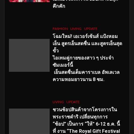
คึกคัก
FASHION
LIVING
UPDATE
โฉมใหม่
! เอเวอร์เซ้นส์ แป้งหอม
เย็น สูตรเย็นสดชื่น และสูตรเย็นสุด
ขั้ว
ไอเทมคู่กายของสาว ๆ ประจำ
ซัมเมอร์นี้
เย็นสดชื่นเต็มคาราเบล อัพเลเวล
ความหอมยาวนาน
8
ชม.
LIVING
UPDATE
ชวนช้อปสินค้าจากโครงการใน
พระราชดำริ เปลี่ยนทุกการ
“ช้อป” เป็นการ “ให้” 6-12 ธ.ค. นี้
ที่ งาน “The Royal Gift Festival