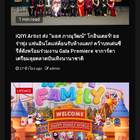
1 min read
iQIYI Artist ส่ง “มอส ภาณุวัฒน์” โกอินเตอร์! ออ
ร่าพุ่ง แฟนอินโดแห่ต้อนรับห้างแตก! คว้าบทเด่นซี
รีส์ดังพร้อมร่วมงาน Gala Premiere จาการ์ตา
เตรียมลุยตลาดบันเทิงนานาชาติ
17 ชั่วโมง ago
admin
UPDATE