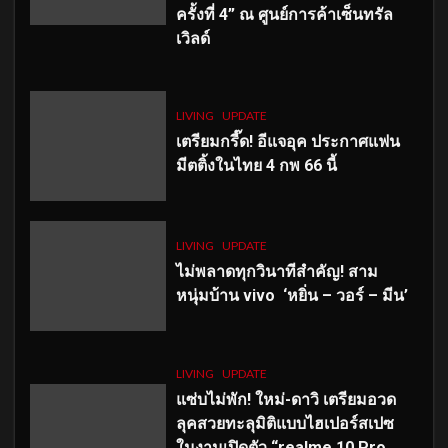
ครั้งที่ 4” ณ ศูนย์การค้าเซ็นทรัล
เวิลด์
LIVING
UPDATE
เตรียมกรี๊ด! อีแจอุค ประกาศแฟน
มีตติ้งในไทย 4 กพ 66 นี้
LIVING
UPDATE
ไม่พลาดทุกวินาทีสำคัญ
! สาม
หนุ่มบ้าน vivo ‘หยิ่น – วอร์ – มีน’
LIVING
UPDATE
แซ่บไม่พัก! ใหม่-ดาวิ เตรียมอวด
ลุคสวยทะลุมิติแบบไฮเปอร์สเปซ
ในงานเปิดตัว “realme 10 Pro