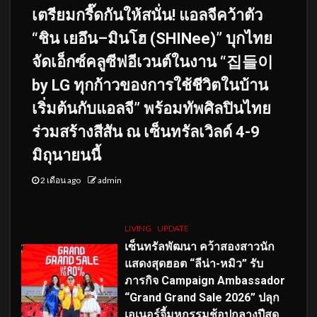
เตรียมกรี๊ดกันให้สนั่น! แอลจีคว้าตัว
“ชิน เยอึน–มินโฮ (SHINee)” บุกไทย
จัดเอ็กซ์คลูซีฟอีเวนต์ในงาน “집들이
by LG ทุกก้าวของการใช้ชีวิตในบ้าน
เริ่มต้นกับแอลจี” พร้อมทัพศิลปินไทย
ร่วมสร้างสีสัน ณ เซ็นทรัลเวิลด์ 4-9
มิถุนายนนี้
2 เดือน ago
admin
LIVING
UPDATE
เซ็นทรัลพัฒนา คว้าสองสาวนัก
แสดงสุดฮอต “ลีน่า-หมิว” รับ
ภารกิจ Campaign Ambassador
“Grand Grand Sale 2026” ปลุก
เอเนอร์จี้มหกรรมช้อปกลางปีสุด