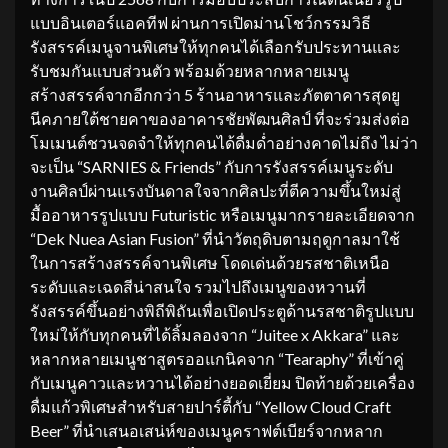
แบบอินเตอร์แอคทีฟ ผ่านการเปิดม่านโชว์กรรมวิธี
รังสรรค์เมนูจานพิเศษให้ทุกคนได้เลือกรับประทานและ
รับชมกันแบบส่วนตัว พร้อมด้วยหลากหลายเมนู
สร้างสรรค์จากอีกกว่า 5 ร้านอาหารและภัตตาคารสุดยู
นีคภายใต้ชายคาของอาคารชัยพัฒนศิลป์ ที่จะร่วมส่งต่อ
โมเมนต์ชวนจดจำให้ทุกคนได้ดื่มด่ำอย่างคาดไม่ถึง ไม่ว่า
จะเป็น “SARNIES & Friends” กับการรังสรรค์เมนูระดับ
งานศิลป์ผ่านแรงบันดาลใจจากศิลปะที่ตีความขึ้นใหม่สู่
มื้ออาหารรูปแบบ Futuristic หรือเมนูมากรายละเอียดจาก
“Dek Nuea Asian Fusion” ที่นำวัตถุดิบตามฤดูกาลมาใช้
ในการสร้างสรรค์จานพิเศษ โดดเด่นด้วยรสชาติเหนือ
ระดับและเฉดสีน่าสนใจ รวมไปถึงเมนูของหวานที่
รังสรรค์ขึ้นอย่างพิถีพิถันเพื่อเปิดประตูด้านรสชาติรูปแบบ
ใหม่ให้กับทุกคนที่ได้ลิ้มลองจาก “Juitee x Akkara” และ
หลากหลายเมนูชาสูตรออแกนิคจาก “Tearaphy” ที่เข้าคู่
กับเมนูคาวและหวานได้อย่างยอดเยี่ยม ปิดท้ายด้วยเครื่อง
ดื่มแก้วพิเศษสำหรับสายปาร์ตี้กับ “Yellow Cloud Craft
Beer” ที่นำเสนอเสน่ห์ของเมนูคราฟต์เบียร์จากหลาก