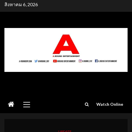
Skip
สิงหาคม 6, 2026
to
content
Primary
Watch Online
Menu
UPDATE