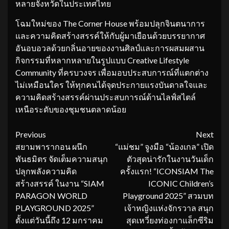
หลายจังหวัดในประเทศไทย
โฉมใหม่ของ The Corner House พร้อมปลุกจินตนาการ
และความคิดสร้างสรรค์ให้กับผู้มาเยือนด้วยบรรยากาศ
อันอบอวลด้วยกลิ่นอายของงานศิลป์และการผสมผสาน
กิจกรรมที่หลากหลายในรูปแบบ Creative Lifestyle
Community ที่ครบวงจร เพื่อมอบประสบการณ์ที่แตกต่าง
ไม่เหมือนใคร ให้ทุกคนได้จุดประกายแรงบันดาลใจและ
ความคิดสร้างสรรค์ผ่านประสบการณ์ด้านไลฟ์สไตล์
เหนือระดับของชุมชนตลาดน้อย
Continue
Previous
Next
สยามพารากอน ผนึก
“แม่ชม” จูงมือ “น้องเกล” เปิด
Reading
พันธมิตร จัดเต็มความสนุก
ตัวสุดน่ารักในงานวันเด็ก
ปลุกพลังความคิด
ครั้งแรก! “ICONSIAM The
สร้างสรรค์ ในงาน “SIAM
ICONIC Children’s
PARAGON WORLD
Playground 2025” สวมบท
PLAYGROUND 2025”
เจ้าหญิงแห่งจักรวาล สนุก
ตั้งแต่วันนี้ถึง 12 มกราคม
สุดเหวี่ยงท่องกาแล็กซีริม