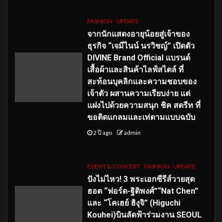
FASHION
UPDATE
จากนักแสดงอายุน้อยสู่เจ้าของ
ธุรกิจ “เจมีไนน์ นรวิชญ์” เปิดตัว
DIVINE Brand Official แบรนด์
เสื้อผ้าและสินค้าไลฟ์สไตล์ ที่
สะท้อนบุคลิกและความชอบของ
เจ้าตัว ผสานความเรียบง่าย แต่
แฝงไปด้วยความสนุก ชิค สตรีท ที่
ขอติดแกลมและเท่ตามแบบฉบับ
2 ปี ago
admin
EVENT & CONCERT
FASHION
UPDATE
ปังไม่ไหว! 3 พระเอกซีรีส์วายสุด
ฮอต “ฟอร์ด-ฐิติพงศ์”“Nat Chen”
และ “โคเฮย์ ฮิงุจิ” (Higuchi
Kouhei)บินลัดฟ้าร่วมงาน SEOUL