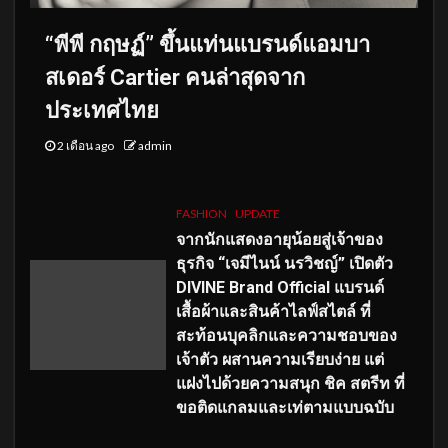
“พีพี กฤษฏ์” ขึ้นแท่นแบรนด์แอมบา
สเดอร์ Cartier คนล่าสุดจาก
ประเทศไทย
2 เดือน ago
admin
FASHION
UPDATE
จากนักแสดงอายุน้อยสู่เจ้าของ
ธุรกิจ “เจมีไนน์ นรวิชญ์” เปิดตัว
DIVINE Brand Official แบรนด์
เสื้อผ้าและสินค้าไลฟ์สไตล์ ที่
สะท้อนบุคลิกและความชอบของ
เจ้าตัว ผสานความเรียบง่าย แต่
แฝงไปด้วยความสนุก ชิค สตรีท ที่
ขอติดแกลมและเท่ตามแบบฉบับ