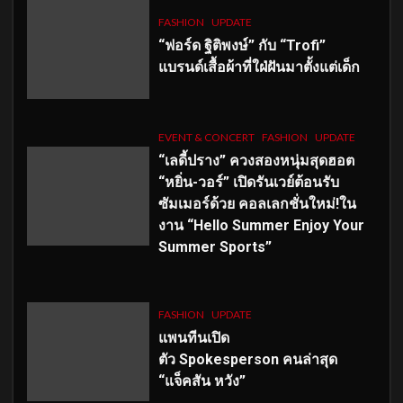
FASHION
UPDATE
“ฟอร์ด ฐิติพงษ์” กับ “Trofi”
แบรนด์เสื้อผ้าที่ใฝ่ฝันมาตั้งแต่เด็ก
EVENT & CONCERT
FASHION
UPDATE
“เลดี้ปราง” ควงสองหนุ่มสุดฮอต
“หยิ่น-วอร์” เปิดรันเวย์ต้อนรับ
ซัมเมอร์ด้วย คอลเลกชั่นใหม่!ใน
งาน “Hello Summer Enjoy Your
Summer Sports”
FASHION
UPDATE
แพนทีนเปิด
ตัว
Spokesperson คนล่าสุด
“แจ็คสัน หวัง”