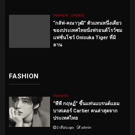
FASHION
UPDATE
“กลัฟ-คณาวุฒิ” ตัวแทนหนึ่งเดียว
ของประเทศไทยนั่งฟรอนต์โรว์ชม
แฟชั่นโชว์ Onisuka Tiger ที่มิ
ลาน
FASHION
FASHION
“พีพี กฤษฏ์” ขึ้นแท่นแบรนด์แอม
บาสเดอร์ Cartier คนล่าสุดจาก
ประเทศไทย
2 เดือน ago
admin