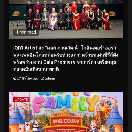
1 min read
iQIYI Artist ส่ง “มอส ภาณุวัฒน์” โกอินเตอร์! ออร่า
พุ่ง แฟนอินโดแห่ต้อนรับห้างแตก! คว้าบทเด่นซีรีส์ดัง
พร้อมร่วมงาน Gala Premiere จาการ์ตา เตรียมลุย
ตลาดบันเทิงนานาชาติ
17 ชั่วโมง ago
admin
UPDATE