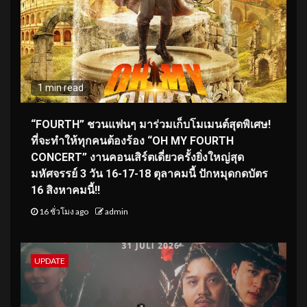
1 min read
“FOURTH” ชวนแฟนๆ มาร่วมเก็บโมเมนต์สุดพิเศษ!
ที่จะทำให้ทุกคนต้องร้อง “OH MY FOURTH
CONCERT” งานคอนเสิร์ตเดี่ยวครั้งยิ่งใหญ่สุด
มหัศจรรย์ 3 วัน 16-17-18 ตุลาคมนี้ ปักหมุดกดบัตร
16 สิงหาคมนี้!!
16 ชั่วโมง ago
admin
UPDATE