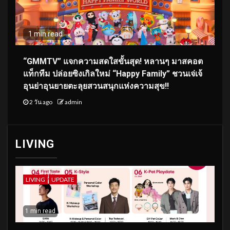
1 min read
“GMMTV” แจกความสดใสขั้นสุด! หลานๆ มาสคอต
แท็กทีม ปล่อยซิงเกิลใหม่ “Happy Family” ชวนเจ่เจ้
อุนย่าอุนยายตะลุยสวนสนุกแห่งความสุข!!
2 วัน ago
admin
LIVING
LIVING
UPDATE
1 min read