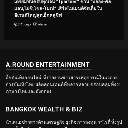
เตรียมฟินครบทุกเจน “Tpartner” ชวน “พี่จอง-คัล
แลน,โยชิ,โซล-โมเน่” เสิร์ฟโมเมนต์จัดเต็มใน
อีเวนต์ใหญ่สุดเอ็กคลูชีฟ
3 วัน ago
admin
A.ROUND ENTERTAINMENT
สื่อบันเทิงออนไลน์ ที่รายงานข่าวสาร เหตุการณ์ในแวดวง
การบันเทิงไทย ผลิตคอนเทนท์ที่หลากหลาย ครอบคลุมทั้ง 2
ภาษา (ไทยและอังกฤษ)
BANGKOK WEALTH & BIZ
นำเสนอข่าวสารด้านเศรษฐกิจ ธุรกิจ การลงทุน วาไรตี้ ทั้งรูป