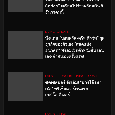
Series” เตรียมไปว้าวพร้อมกัน 8
ธันวาคมนี้
LIVING
UPDATE
นั่งแท่น “บอสคริส-คริส พีรวัส” ผุด
ธุรกิจของตัวเอง “สลัดแห่ง
อนาคต” พร้อมเปิดตัวหนังสั้น เล่น
เอง-กำกับเองครั้งแรก!
EVENT & CONCERT
LIVING
UPDATE
ซัคเซสมอร์ จัดเต็ม
!
“มาริโอ้ เมา
เร่อ” พรีเซ็นเตอร์คนแรก
เอส
.โอ.ดี มอร์
LIVING
UPDATE