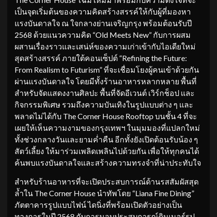
เป็นจุดเริ่มต้นของความคิดสร้างสรรค์ให้กับผู้ที่มองหา
แรงบันดาลใจ ณ ใจกลางย่านเจริญกรุง พร้อมต้อนรับปี
2568 ด้วยแนวความคิด “Old Meets New” กับการผสม
ผสานเรื่องราวและเสน่ห์ของความเก่าเข้ากับไอเดียใหม่
สุดสร้างสรรค์ ภายใต้คอนเซ็ปต์ “Refining the Future:
From Realism to Futurism” ที่จะเชื่อมโยงผู้คนเข้าด้วยกัน
ผ่านแรงบันดาลใจ โดยมีทั้งร้านอาหารหลากหลาย พื้นที่
สำหรับจัดแสดงงานศิลปะ พื้นที่จัดอีเวนต์ เวิร์กช็อป และ
กิจกรรมพิเศษ รวมถึงความบันเทิงในรูปแบบต่าง ๆ และ
พลาดไม่ได้กับ The Corner House Rooftop บนชั้น 4 ที่จะ
เผยให้เห็นความงามของกรุงเทพฯ ในมุมมองที่แปลกใหม่
ทั้งช่วงกลางวันและยามค่ำคืน อีกทั้งยังเปิดต้อนรับน้อง ๆ
สัตว์เลี้ยง ให้มาร่วมเพลิดเพลินไปด้วยกัน เพื่อให้ทุกคนได้
ค้นพบแรงบันดาลใจและสร้างความทรงจำที่น่าประทับใจ
สำหรับร้านอาหารที่จะเปิดประสบการณ์ด้านรสสัมผัสสุด
ล้ำใน The Corner House นำทัพโดย “Liana Fine Dining”
ภัตตาคารรูปแบบไฟน์ ไดนิ่งที่พร้อมเปิดตัวอย่างเป็น
ทางการในปี 2568 กับการมอบประสบการณ์ดินเนอร์รูป