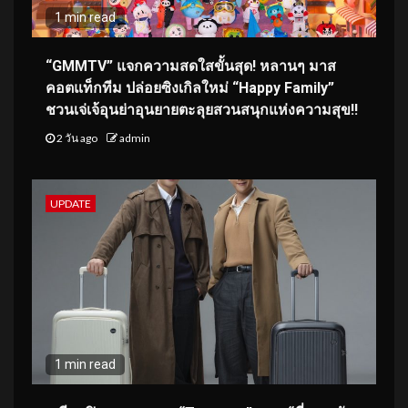
1 min read
“GMMTV” แจกความสดใสขั้นสุด! หลานๆ มาส
คอตแท็กทีม ปล่อยซิงเกิลใหม่ “Happy Family”
ชวนเจ่เจ้อุนย่าอุนยายตะลุยสวนสนุกแห่งความสุข!!
2 วัน ago
admin
UPDATE
1 min read