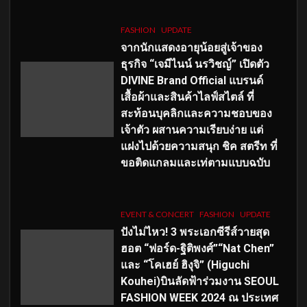
FASHION
UPDATE
จากนักแสดงอายุน้อยสู่เจ้าของ
ธุรกิจ “เจมีไนน์ นรวิชญ์” เปิดตัว
DIVINE Brand Official แบรนด์
เสื้อผ้าและสินค้าไลฟ์สไตล์ ที่
สะท้อนบุคลิกและความชอบของ
เจ้าตัว ผสานความเรียบง่าย แต่
แฝงไปด้วยความสนุก ชิค สตรีท ที่
ขอติดแกลมและเท่ตามแบบฉบับ
EVENT & CONCERT
FASHION
UPDATE
ปังไม่ไหว! 3 พระเอกซีรีส์วายสุด
ฮอต “ฟอร์ด-ฐิติพงศ์”“Nat Chen”
และ “โคเฮย์ ฮิงุจิ” (Higuchi
Kouhei)บินลัดฟ้าร่วมงาน SEOUL
FASHION WEEK 2024 ณ ประเทศ