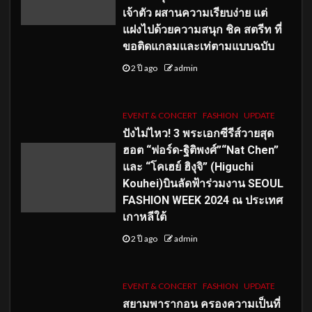
เจ้าตัว ผสานความเรียบง่าย แต่
แฝงไปด้วยความสนุก ชิค สตรีท ที่
ขอติดแกลมและเท่ตามแบบฉบับ
2 ปี ago
admin
EVENT & CONCERT
FASHION
UPDATE
ปังไม่ไหว! 3 พระเอกซีรีส์วายสุด
ฮอต “ฟอร์ด-ฐิติพงศ์”“Nat Chen”
และ “โคเฮย์ ฮิงุจิ” (Higuchi
Kouhei)บินลัดฟ้าร่วมงาน SEOUL
FASHION WEEK 2024 ณ ประเทศ
เกาหลีใต้
2 ปี ago
admin
EVENT & CONCERT
FASHION
UPDATE
สยามพารากอน ครองความเป็นที่