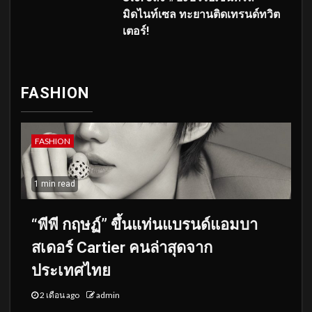
มิดไนท์เซล ทะยานติดเทรนด์ทวิต
เตอร์!
FASHION
FASHION
1 min read
“พีพี กฤษฏ์” ขึ้นแท่นแบรนด์แอมบา
สเดอร์ Cartier คนล่าสุดจาก
ประเทศไทย
2 เดือน ago
admin