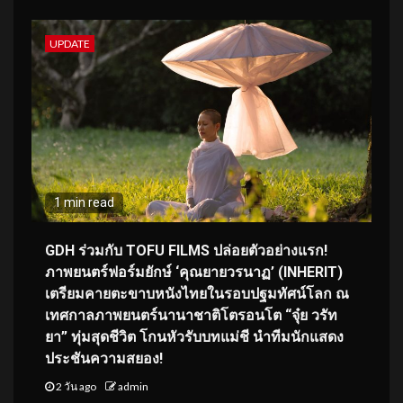
UPDATE
1 min read
GDH ร่วมกับ TOFU FILMS ปล่อยตัวอย่างแรก!
ภาพยนตร์ฟอร์มยักษ์ ‘คุณยายวรนาฏ’ (INHERIT)
เตรียมคายตะขาบหนังไทยในรอบปฐมทัศน์โลก ณ
เทศกาลภาพยนตร์นานาชาติโตรอนโต “จุ๋ย วรัท
ยา” ทุ่มสุดชีวิต โกนหัวรับบทแม่ชี นำทีมนักแสดง
ประชันความสยอง!
2 วัน ago
admin