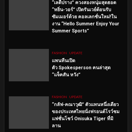
“เลดี้ปราง” ควงสองหนุ่มสุดฮอต
“หยิ่น-วอร์” เปิดรันเวย์ต้อนรับ
ซัมเมอร์ด้วย คอลเลกชั่นใหม่!ใน
งาน “Hello Summer Enjoy Your
Summer Sports”
FASHION
UPDATE
แพนทีนเปิด
ตัว
Spokesperson คนล่าสุด
“แจ็คสัน หวัง”
FASHION
UPDATE
“กลัฟ-คณาวุฒิ” ตัวแทนหนึ่งเดียว
ของประเทศไทยนั่งฟรอนต์โรว์ชม
แฟชั่นโชว์ Onisuka Tiger ที่มิ
ลาน