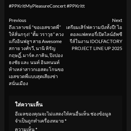
#PPKritMyPleasureConcert #PPKritt
Continue
Previous
Next
ถึงเวลาเซย์ “ขอเอสขวดพี่”
เตรียมเสิร์ฟความปังทั้งปี! ไอ
Reading
ให้ลั่นกรุง! “ตั้ม วราวุธ” ควง
ดอลแฟคทอรี่เปิดไลน์อัพซี
แก๊งอินฟลูฯ สาย Awesome
รีส์ในงาน IDOLFACTORY
สกาย วงศ์รวี, นานิ หิรัญ
PROJECT LINE UP 2025
กฤษฎิ์, มาร์ค ภาคิน, ปิงปอง
ธงชัย และ นนท์ อินทนนท์
ท้าเหล่าสาวกเอสตะโกนขอ
เอสขวดพี่แบบสุดเสียงซ่า
สนั่นเมือง
ใส่ความเห็น
อีเมลของคุณจะไม่แสดงให้คนอื่นเห็น
ช่องข้อมูล
จำเป็นถูกทำเครื่องหมาย
*
ความเห็น
*