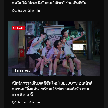
สดใส ได้ “ต้าเหนิง” และ “ณิชา” ร่วมเติมสีสัน
1 วัน ago
admin
UPDATE
1 min read
เปิดจักรวาลเล็บเจลซีซันใหม่! GELBOYS 2 เดบิวต์
สถานะ “ติ่งแฟน” พร้อมเสิร์ฟความคลั่งรัก ตอน
แรก 8 ส.ค.นี้
2 วัน ago
admin