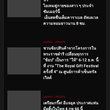
ไอเทมคู่กายของสาว ๆ ประจำ
ซัมเมอร์นี้
เย็นสดชื่นเต็มคาราเบล อัพเลเวล
ความหอมยาวนาน
8
ชม.
LIVING
UPDATE
ชวนช้อปสินค้าจากโครงการใน
พระราชดำริ เปลี่ยนทุกการ
“ช้อป” เป็นการ “ให้” 6-12 ธ.ค. นี้
ที่ งาน “The Royal Gift Festival
ครั้งที่ 4” ณ ศูนย์การค้าเซ็นทรัล
เวิลด์
LIVING
UPDATE
เตรียมกรี๊ด! อีแจอุค ประกาศแฟน
มีตติ้งในไทย 4 กพ 66 นี้