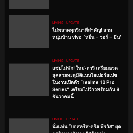
LIVING
UPDATE
ไม่พลาดทุกวินาทีสำคัญ
! สาม
หนุ่มบ้าน vivo ‘หยิ่น – วอร์ – มีน’
LIVING
UPDATE
แซ่บไม่พัก! ใหม่-ดาวิ เตรียมอวด
ลุคสวยทะลุมิติแบบไฮเปอร์สเปซ
ในงานเปิดตัว “realme 10 Pro
Series” เตรียมไปว้าวพร้อมกัน 8
ธันวาคมนี้
LIVING
UPDATE
นั่งแท่น “บอสคริส-คริส พีรวัส” ผุด