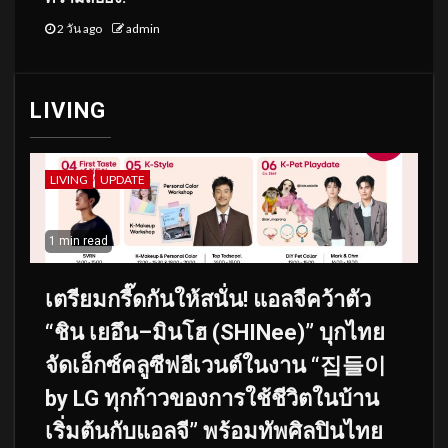
2 วัน ago
admin
LIVING
LIVING
UPDATE
1 min read
เตรียมกรี๊ดกันให้สนั่น! แอลจีคว้าตัว
“ชิน เยอึน–มินโฮ (SHINee)” บุกไทย
จัดเอ็กซ์คลูซีฟอีเวนต์ในงาน “집들이
by LG ทุกก้าวของการใช้ชีวิตในบ้าน
เริ่มต้นกับแอลจี” พร้อมทัพศิลปินไทย