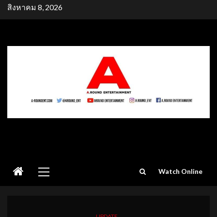
Skip
สิงหาคม 8, 2026
to
content
Primary
Watch Online
Menu
UPDATE