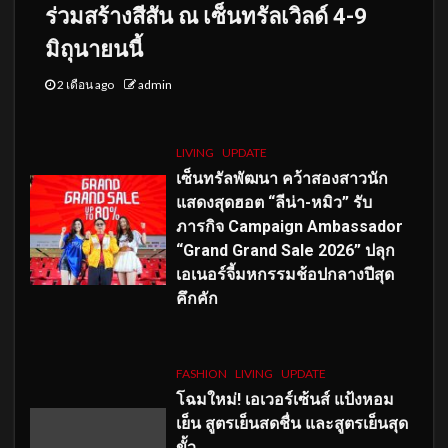
ร่วมสร้างสีสัน ณ เซ็นทรัลเวิลด์ 4-9
มิถุนายนนี้
2 เดือน ago
admin
LIVING
UPDATE
เซ็นทรัลพัฒนา คว้าสองสาวนัก
แสดงสุดฮอต “ลีน่า-หมิว” รับ
ภารกิจ Campaign Ambassador
“Grand Grand Sale 2026” ปลุก
เอเนอร์จี้มหกรรมช้อปกลางปีสุด
คึกคัก
FASHION
LIVING
UPDATE
โฉมใหม่
! เอเวอร์เซ้นส์ แป้งหอม
เย็น สูตรเย็นสดชื่น และสูตรเย็นสุด
ขั้ว