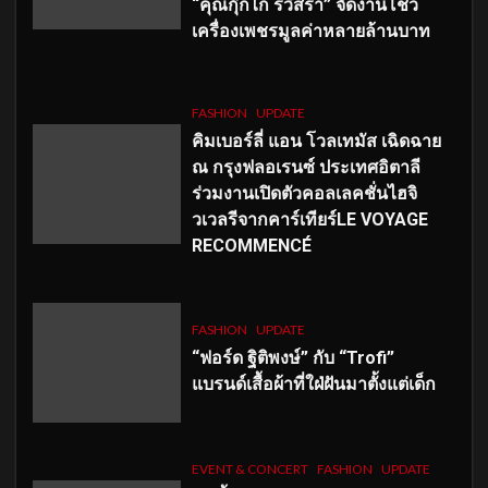
“คุณกุ๊กไก่ รวิสรา” จัดงานโชว์
เครื่องเพชรมูลค่าหลายล้านบาท
FASHION
UPDATE
คิมเบอร์ลี่ แอน โวลเทมัส เฉิดฉาย
ณ กรุงฟลอเรนซ์ ประเทศอิตาลี
ร่วมงานเปิดตัวคอลเลคชั่นไฮจิ
วเวลรีจากคาร์เทียร์LE VOYAGE
RECOMMENCÉ
FASHION
UPDATE
“ฟอร์ด ฐิติพงษ์” กับ “Trofi”
แบรนด์เสื้อผ้าที่ใฝ่ฝันมาตั้งแต่เด็ก
EVENT & CONCERT
FASHION
UPDATE