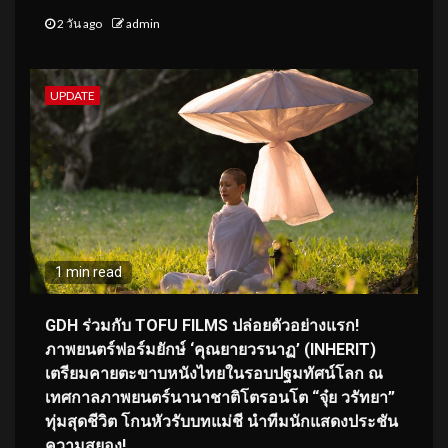
2 วัน ago
admin
UPDATE
1 min read
GDH ร่วมกับ TOFU FILMS ปล่อยตัวอย่างแรก!
ภาพยนตร์ฟอร์มยักษ์ ‘คุณยายวรนาฏ’ (INHERIT)
เตรียมคายตะขาบหนังไทยในรอบปฐมทัศน์โลก ณ
เทศกาลภาพยนตร์นานาชาติโตรอนโต “จุ๋ย วรัทยา”
ทุ่มสุดชีวิต โกนหัวรับบทแม่ชี นำทีมนักแสดงประชัน
ความสยอง!