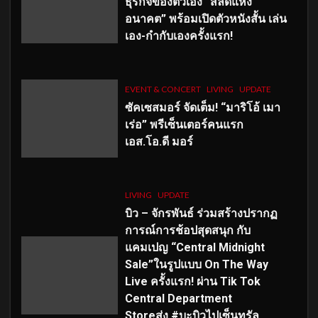
ธุรกิจของตัวเอง “สลัดแห่ง
อนาคต” พร้อมเปิดตัวหนังสั้น เล่น
เอง-กำกับเองครั้งแรก!
EVENT & CONCERT
LIVING
UPDATE
ซัคเซสมอร์ จัดเต็ม
!
“มาริโอ้ เมา
เร่อ” พรีเซ็นเตอร์คนแรก
เอส
.โอ.ดี มอร์
LIVING
UPDATE
บิว – จักรพันธ์ ร่วมสร้างปรากฏ
การณ์การช้อปสุดสนุก กับ
แคมเปญ “Central Midnight
Sale”ในรูปแบบ On The Way
Live ครั้งแรก! ผ่าน Tik Tok
Central Department
Storeส่ง #บะบิวไปเซ็นทรัล