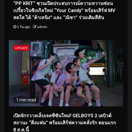
“PP KRIT” ชวนเปิดประสบการณ์ความหวานซ่อน
เปรี้ยวในซิงเกิลใหม่ “Your Candy” พร้อมเสิร์ฟ MV
สดใส ได้ “ต้าเหนิง” และ “ณิชา” ร่วมเติมสีสัน
1 วัน ago
admin
UPDATE
1 min read
เปิดจักรวาลเล็บเจลซีซันใหม่! GELBOYS 2 เดบิวต์
สถานะ “ติ่งแฟน” พร้อมเสิร์ฟความคลั่งรัก ตอนแรก
8 ส.ค.นี้