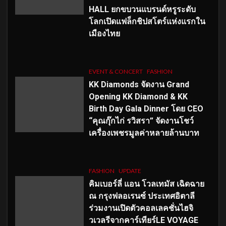
HALL ยกขบวนแบรนด์หรูระดับ
โลกเปิดแฟล็กชิปสโตร์แห่งแรกใน
เมืองไทย
EVENT & CONCERT
FASHION
KK Diamonds จัดงาน Grand
Opening KK Diamond & KK
Birth Day Gala Dinner โดย CEO
“คุณกุ๊กไก่ รวิสรา” จัดงานโชว์
เครื่องเพชรมูลค่าหลายล้านบาท
FASHION
UPDATE
คิมเบอร์ลี่ แอน โวลเทมัส เฉิดฉาย
ณ กรุงฟลอเรนซ์ ประเทศอิตาลี
ร่วมงานเปิดตัวคอลเลคชั่นไฮจิ
วเวลรีจากคาร์เทียร์LE VOYAGE