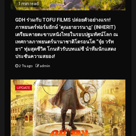
1 min read
GDH ร่วมกับ TOFU FILMS ปล่อยตัวอย่างแรก!
ภาพยนตร์ฟอร์มยักษ์ ‘คุณยายวรนาฏ’ (INHERIT)
เตรียมคายตะขาบหนังไทยในรอบปฐมทัศน์โลก ณ
เทศกาลภาพยนตร์นานาชาติโตรอนโต “จุ๋ย วรัท
ยา” ทุ่มสุดชีวิต โกนหัวรับบทแม่ชี นำทีมนักแสดง
ประชันความสยอง!
2 วัน ago
admin
UPDATE