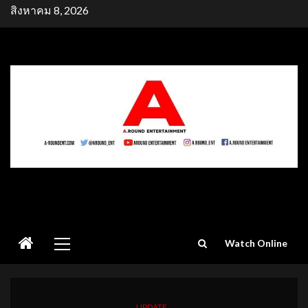
Skip
สิงหาคม 8, 2026
to
content
Primary
Watch Online
Menu
UPDATE