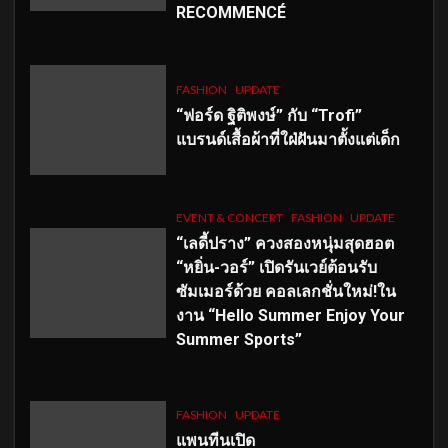
RECOMMENCÉ
FASHION
UPDATE
“ฟอร์ด ฐิติพงษ์” กับ “Trofi”
แบรนด์เสื้อผ้าที่ใฝ่ฝันมาตั้งแต่เด็ก
EVENT & CONCERT
FASHION
UPDATE
“เลดี้ปราง” ควงสองหนุ่มสุดฮอต
“หยิ่น-วอร์” เปิดรันเวย์ต้อนรับ
ซัมเมอร์ด้วย คอลเลกชั่นใหม่!ใน
งาน “Hello Summer Enjoy Your
Summer Sports”
FASHION
UPDATE
แพนทีนเปิด