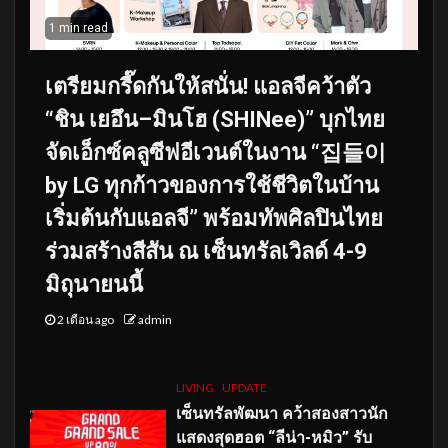
1 min read
เตรียมกรี๊ดกันให้สนั่น! แอลจีคว้าตัว
“ชิน เยอึน–มินโฮ (SHINee)” บุกไทย
จัดเอ็กซ์คลูซีฟอีเวนต์ในงาน “집들이
by LG ทุกก้าวของการใช้ชีวิตในบ้าน
เริ่มต้นกับแอลจี” พร้อมทัพศิลปินไทย
ร่วมสร้างสีสัน ณ เซ็นทรัลเวิลด์ 4-9
มิถุนายนนี้
2 เดือน ago
admin
LIVING
UPDATE
เซ็นทรัลพัฒนา คว้าสองสาวนัก
แสดงสุดฮอต “ลีน่า-หมิว” รับ