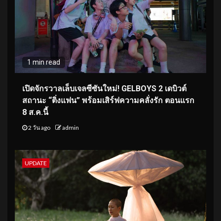
1 min read
เปิดจักรวาลเล็บเจลซีซันใหม่! GELBOYS 2 เดบิวต์
สถานะ “ติ่งแฟน” พร้อมเสิร์ฟความคลั่งรัก ตอนแรก
8 ส.ค.นี้
2 วัน ago
admin
UPDATE