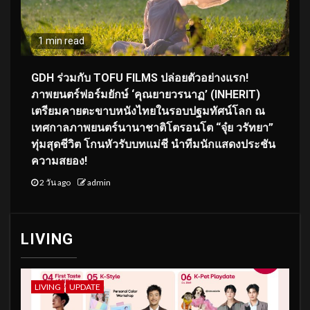
1 min read
GDH ร่วมกับ TOFU FILMS ปล่อยตัวอย่างแรก!
ภาพยนตร์ฟอร์มยักษ์ ‘คุณยายวรนาฏ’ (INHERIT)
เตรียมคายตะขาบหนังไทยในรอบปฐมทัศน์โลก ณ
เทศกาลภาพยนตร์นานาชาติโตรอนโต “จุ๋ย วรัทยา”
ทุ่มสุดชีวิต โกนหัวรับบทแม่ชี นำทีมนักแสดงประชัน
ความสยอง!
2 วัน ago
admin
LIVING
LIVING
UPDATE