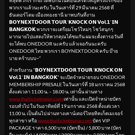
ที่สุดพวกเราก็จะได้พบกันในคอนเสิร์ตใหญ่ครั้งแรกของ
พวกเราแล้วนะครับ ในวันเสาร์ที่ 29 มีนาคม 2568 ที่
ธันเดอร์โดม เมืองทองธานี มาพบกันที่งาน
𝗕𝗢𝗬𝗡𝗘𝗫𝗧𝗗𝗢𝗢𝗥 𝗧𝗢𝗨𝗥 ‘𝗞𝗡𝗢𝗖𝗞 𝗢𝗡 𝗩𝗼𝗹.𝟭’ 𝗜𝗡
𝗕𝗔𝗡𝗚𝗞𝗢𝗞 พวกเราจะเตรียมโชว์ใหม่ๆ โชว์สนุกๆ
มากมายไปแสดงให้พวกคุณได้ชมกัน ผมจะตั้งตารอวันที่
จะได้พบ ONEDOOR นะครับ แล้วเจอกันนะครับ
ONEDOOR ไทย พวกเรา BOYNEXTDOOR ครับ บ๊าย
บาย คร้าบบบ~”
สำหรับงาน “𝗕𝗢𝗬𝗡𝗘𝗫𝗧𝗗𝗢𝗢𝗥 𝗧𝗢𝗨𝗥 ‘𝗞𝗡𝗢𝗖𝗞 𝗢𝗡
𝗩𝗼𝗹.𝟭’ 𝗜𝗡 𝗕𝗔𝗡𝗚𝗞𝗢𝗞” จะเปิดจำหน่ายรอบ ONEDOOR
MEMBERSHIP PRESALE ในวันเสาร์ที่ 18 มกราคม 2568
ตั้งแต่เวลา 11.00 น. – 18.00 น. เท่านั้น ผ่านทาง
www.thaiticketmajor.com
เท่านั้น และเปิดจำหน่ายบัตร
รอบทั่วไป ในวันอาทิตย์ที่ 19 มกราคม 2568 ตั้งแต่เวลา
11.00 น. เป็นต้นไป ผ่านทางเคาน์เตอร์ไทยทิคเก็ตเมเจอร์
ทุกสาขา หรือ
www.thaiticketmajor.com
บัตร VIP
PACKAGE ราคา 6,500 บาท (บัตรยืน) / 5,800 บาท (บัตร
ยืน และนั่ง) / 4,800 บาท / 3,800 บาท และ 2,800 บาท โดย