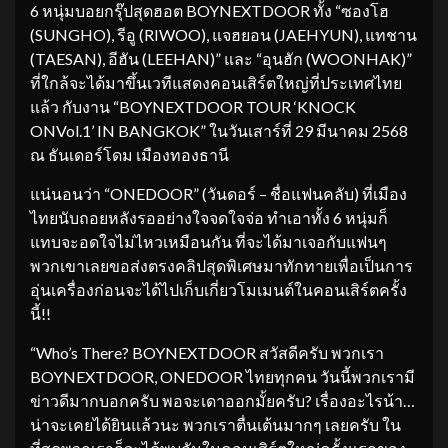
6 หนุ่มบอยกรุ๊ปสุดฮอต BOYNEXTDOOR ทั้ง “ซองโฮ
(SUNGHO), รีอู (RIWOO), แจฮยอน (JAEHYUN), แทชาน
(TAESAN), อีฮัน (LEEHAN)” และ “อุนฮัก (WOONHAK)”
ที่ใกล้จะได้มาขึ้นเวทีแสดงคอนเสิร์ตใหญ่ที่ประเทศไทย
แล้ว กับงาน “BOYNEXTDOOR TOUR ‘KNOCK
ONVol.1’ IN BANGKOK” ในวันเสาร์ที่ 29 มีนาคม 2568
ณ ธันเดอร์โดม เมืองทองธานี
แน่นอนว่า “ONEDOOR” (วันดอร์ – ชื่อแฟนคลับ)
ที่เมือง
ไทยนับถอยหลังรออย่างใจจดใจจ่อ ทำเอาทั้ง 6 หนุ่มก็
แทบจะอดใจไม่ไหวเหมือนกัน ที่จะได้มาเจอกับแฟนๆ
พวกเขาเลยขอส่งตรงคลิปสุดพิเศษมาทักทายเพื่อเป็นการ
อุ่นเครื่องก่อนจะได้ไปเก็บเกี่ยวโมเมนต์ในคอนเสิร์ตครั้ง
นี้!!
“Who’s There? BOYNEXTDOOR สวัสดีครับ พวกเรา
BOYNEXTDOOR, ONEDOOR ไทยทุกคน วันนี้พวกเรามี
ข่าวดีมากบอกครับ พอจะเดาออกมั้ยครับ? เรื่องอะไรน้า…
น่าจะเคยได้ยินแล้วนะ พวกเราตื่นเต้นมากๆ เลยครับ ใน