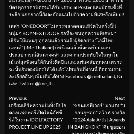
บัตรทุกราคาบัตรจะได้รับ Official Poster และบัตรแข็งที่
ระลึก นอกจากนี้ยังจะอัดแน่นไปด้วยความพิเศษอีกเพียบ!!
เหล่า “ONEDOOR” ไม่ควรพลาดคอนเสิร์ตในครั้งนี้!!
หนุ่มๆ BOYNEXTDOOR รอที่จะขนทุกความพิเศษมา
เสิร์ฟให้แฟนๆ ทุกคนแล้ว รวมถึงผู้จัดอย่าง “ไอมี่ไทย
แลนด์” (iMe Thailand) ก็พร้อมแล้วที่จะเตรียมมอบ
ประสบการณ์อันน่าจดจำ และความประทับใจในทุกโม
เม้นท์สุดพิเศษให้กับทั้งศิลปิน และแฟนคลับทุกคน เพราะ
ฉะนั้นจับจองบัตรให้ได้ แล้วไปพบกันที่งานนี้ ติดตามราย
ละเอียดอื่นๆ เพิ่มเติมได้ทาง Facebook @imethailand, IG
และ Twitter @ime_th
Continue
Previous
Next
เตรียมเสิร์ฟความปังทั้งปี! ไอ
“ซอนแจฟีเวอร์” มาแรง “บ
Reading
ดอลแฟคทอรี่เปิดไลน์อัพซี
ยอนอูซอก” คว้า 6 รางวัล
รีส์ในงาน IDOLFACTORY
“2024 Asia Artist Awards
PROJECT LINE UP 2025
IN BANGKOK” “คิมซูฮยอน
– NewJeans” เจ้าของรางวัล