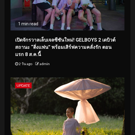
1 min read
เปิดจักรวาลเล็บเจลซีซันใหม่! GELBOYS 2 เดบิวต์
สถานะ “ติ่งแฟน” พร้อมเสิร์ฟความคลั่งรัก ตอน
แรก 8 ส.ค.นี้
2 วัน ago
admin
UPDATE