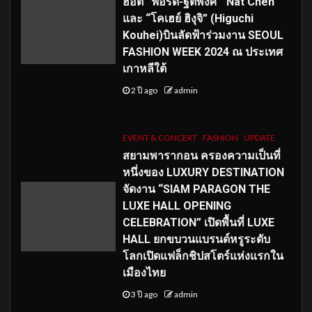
ฮอต “ฟอร์ด-ฐิติพงศ์”“Nat Chen”
และ “โคเฮย์ ฮิงุจิ” (Higuchi
Kouhei)บินลัดฟ้าร่วมงาน SEOUL
FASHION WEEK 2024 ณ ประเทศ
เกาหลีใต้
2 ปี ago
admin
EVENT & CONCERT
FASHION
UPDATE
สยามพารากอน ครองความเป็นที่
หนึ่งของ LUXURY DESTINATION
จัดงาน “SIAM PARAGON THE
LUXE HALL OPENING
CELEBRATION” เปิดพื้นที่ LUXE
HALL ยกขบวนแบรนด์หรูระดับ
โลกเปิดแฟล็กชิปสโตร์แห่งแรกใน
เมืองไทย
3 ปี ago
admin