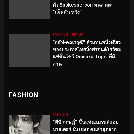
ตัว
Spokesperson คนล่าสุด
“แจ็คสัน หวัง”
FASHION
UPDATE
“กลัฟ-คณาวุฒิ” ตัวแทนหนึ่งเดียว
ของประเทศไทยนั่งฟรอนต์โรว์ชม
แฟชั่นโชว์ Onisuka Tiger ที่มิ
ลาน
FASHION
FASHION
“พีพี กฤษฏ์” ขึ้นแท่นแบรนด์แอม
บาสเดอร์ Cartier คนล่าสุดจาก