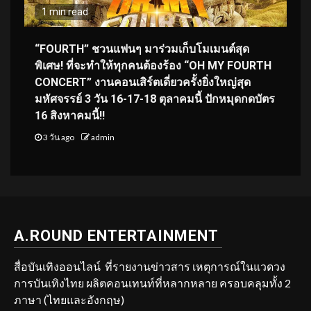
1 min read
“FOURTH” ชวนแฟนๆ มาร่วมเก็บโมเมนต์สุด
พิเศษ! ที่จะทำให้ทุกคนต้องร้อง “OH MY FOURTH
CONCERT” งานคอนเสิร์ตเดี่ยวครั้งยิ่งใหญ่สุด
มหัศจรรย์ 3 วัน 16-17-18 ตุลาคมนี้ ปักหมุดกดบัตร
16 สิงหาคมนี้!!
3 วัน ago
admin
A.ROUND ENTERTAINMENT
สื่อบันเทิงออนไลน์ ที่รายงานข่าวสาร เหตุการณ์ในแวดวง
การบันเทิงไทย ผลิตคอนเทนท์ที่หลากหลาย ครอบคลุมทั้ง 2
ภาษา (ไทยและอังกฤษ)