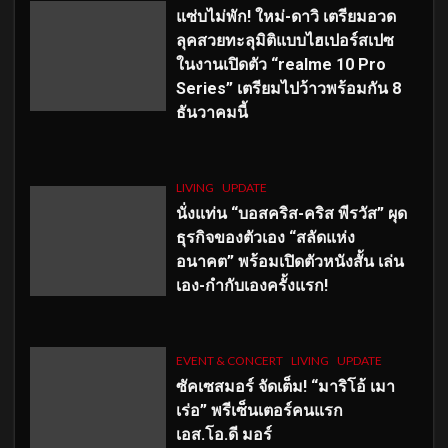
แซ่บไม่พัก! ใหม่-ดาวิ เตรียมอวด
ลุคสวยทะลุมิติแบบไฮเปอร์สเปซ
ในงานเปิดตัว “realme 10 Pro
Series” เตรียมไปว้าวพร้อมกัน 8
ธันวาคมนี้
LIVING
UPDATE
นั่งแท่น “บอสคริส-คริส พีรวัส” ผุด
ธุรกิจของตัวเอง “สลัดแห่ง
อนาคต” พร้อมเปิดตัวหนังสั้น เล่น
เอง-กำกับเองครั้งแรก!
EVENT & CONCERT
LIVING
UPDATE
ซัคเซสมอร์ จัดเต็ม
!
“มาริโอ้ เมา
เร่อ” พรีเซ็นเตอร์คนแรก
เอส
.โอ.ดี มอร์