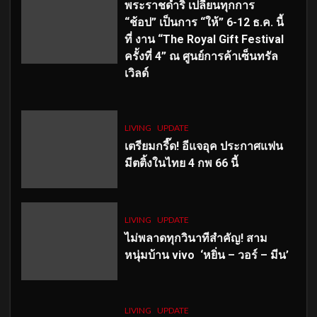
พระราชดำริ เปลี่ยนทุกการ
“ช้อป” เป็นการ “ให้” 6-12 ธ.ค. นี้
ที่ งาน “The Royal Gift Festival
ครั้งที่ 4” ณ ศูนย์การค้าเซ็นทรัล
เวิลด์
LIVING
UPDATE
เตรียมกรี๊ด! อีแจอุค ประกาศแฟน
มีตติ้งในไทย 4 กพ 66 นี้
LIVING
UPDATE
ไม่พลาดทุกวินาทีสำคัญ
! สาม
หนุ่มบ้าน vivo ‘หยิ่น – วอร์ – มีน’
LIVING
UPDATE