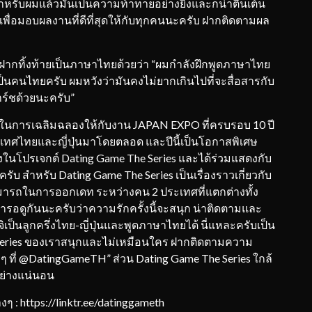
ับผมแล้วมันเป็นความท้าทายอย่างยิ่งและก็น่าตื่นเต้น
 เพื่อมอบผลงานที่ดีที่สุดให้กับทุกคนนะครับ ฝากติดตามผล
ิ ยังฝากทิ้งท้ายเป็นภาษาไทยด้วยว่า “ผมกำลังฝึกพูดภาษาไทย
เป็นคนไทยครับ ผมหวังว่ามันคงไม่ยากเกินไปที่จะสื่อสารกับ
ร์ชด้วยนะครับ”
ๆ ในการเฉลิมฉลองให้กับงาน JAPAN EXPO ที่ครบรอบ 10 ปี
ระเทศไทยและญี่ปุ่นมาโดยตลอด และปีนี้เป็นโอกาสพิเศษ
งในโปรเจกต์ Dating Game The Series และได้ร่วมแสดงกับ
ครับ สำหรับ Dating Game The Series เป็นเรื่องราวเกี่ยวกับ
ารถในการออกเดท ระหว่างคน 2 ประเทศที่แตกต่างทั้ง
อดูกันนะครับว่าความรักครั้งนี้จะสนุก น่าติดตามและ
เป็นลูกครึ่งไทย-ญี่ปุ่นและพูดภาษาไทยได้ นี่แหละครับเป็น
e Series ของเราสนุกและไม่เหมือนใคร ฝากติดตามความ
างๆ ที่ @DatingGameTH” ส่วน Dating Game The Series ใกล้
อย่างแน่นอน
: https://linktr.ee/datinggameth