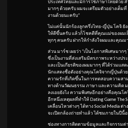
ประเทศไทยและมีการใช้ภาษาไทยด้วย สำหร
มากๆ ด้วยครับ ผมจะเตรียมตัวอย่างเต็มที่
งานด้วยนะครับ”
ไม่แค่นั้นนักร้องลูกครึ่งไทย-ญี่ปุ่น โคจ
ให้ดีขึ้นครับ แล้วก็โชคดีที่คุณแม่ของผม
ทุกๆ คนครับ ฝากให้กำลังใจผมและคุณมา
ส่วน มาร์ช เผยว่า “เป็นโอกาสพิเศษมาก
ซึ่งเป็นงานที่ส่งเสริมมิตรภาพระหว่างป
และเป็นเกียรติของผมมากๆ ที่ได้ร่วมแสด
นักแสดงชื่อดังอย่างคุณโคจิจากญี่ปุ่นด้วย
ความรักที่เกิดขึ้นในการทดสอบความสาม
ทางด้านวัฒนธรรม ภาษา และความคิด มาร
ลงเอยยังไง ความพิเศษอีกอย่างคือคุณโคจิ
อีกหนึ่งเหตุผลที่ทำให้ Dating Game Th
เคลื่อนไหวต่างๆ ได้ทาง Social Media ต่
จะเปิดกล้องถ่ายทำแล้ว ได้ชมภายในปีนี้
ช่องทางการติดตามข้อมูลและกิจกรรมต่างๆ 