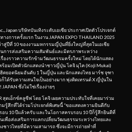
 Inc., Japan บริษัทบันเทิงระดับเอเซีย ประกาศเปิดตัวโปรเจกต์
งเป็นทางการครั้งแรก ในงาน JAPAN EXPO THAILAND 2025
สู่ปีที่ 10 ของงานมหกรรมญี่ปุ่นที่ยิ่งใหญ่ที่สุดในเอเชีย
ยังเป็นการส่งเสริมความสัมพันธ์และมิตรภาพระหว่าง
e เรื่องราวความรักข้ามวัฒนธรรมครั้งใหม่ โดยได้นักแสดง
ร้อมเปิดตัวนักแสดงนำชาวญี่ปุ่น โคจิ มุไค (Koji Mukai)
ิตยอดนิยมอันดับ 1 ในญี่ปุ่น และนักแสดงไทย มาร์ช จุฑา
็ได้รับความสนใจเป็นอย่างมาก พุ่งติดเทรนด์ X ญี่ปุ่นใน
JAPAN ซึ่งไม่ใช่เรื่องง่ายๆ
R สุดเอ็กซ์คลูซีฟ โดย โคจิ เผยความประทับใจที่เคยมาร่วม
สึกที่ได้ร่วมโปรเจกต์พิเศษนี้ “ขอแสดงความยินดีกับ
 10 ปีแล้วครับ และในโอกาสครบรอบ 10 ปีก็รู้สึกยินดีที่
ึ้นเพื่อส่งเสริมการแลกเปลี่ยนวัฒนธรรมระหว่างไทยและ
สดงชาวไทยที่มีความสามารถ ซึ่งจะมีการถ่ายทำที่