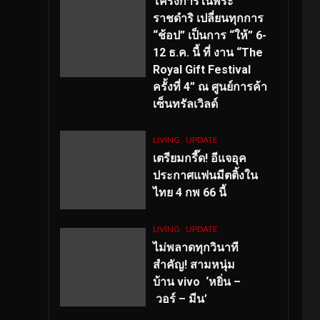
โครงการในพระ
ราชดำริ เปลี่ยนทุกการ
“ช้อป” เป็นการ “ให้” 6-
12 ธ.ค. นี้ ที่ งาน “The
Royal Gift Festival
ครั้งที่ 4” ณ ศูนย์การค้า
เซ็นทรัลเวิลด์
LIVING
UPDATE
เตรียมกรี๊ด! อีแจอุค
ประกาศแฟนมีตติ้งใน
ไทย 4 กพ 66 นี้
LIVING
UPDATE
ไม่พลาดทุกวินาที
สำคัญ
! สามหนุ่ม
บ้าน vivo ‘หยิ่น –
วอร์ – มีน’