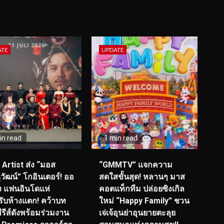
ATE
UPDATE
in read
1 min read
I Artist ส่ง “มอส
“GMMTV” แจกความ
วัฒน์” โกอินเตอร์! ออ
สดใสขั้นสุด! หลานๆ มาส
ุ่ง แฟนอินโดแห่
คอตแท็กทีม ปล่อยซิงเกิล
รับห้างแตก! คว้าบท
ใหม่ “Happy Family” ชวน
ซีรีส์ดังพร้อมร่วมงาน
เจ่เจ้อุนย่าอุนยายตะลุย