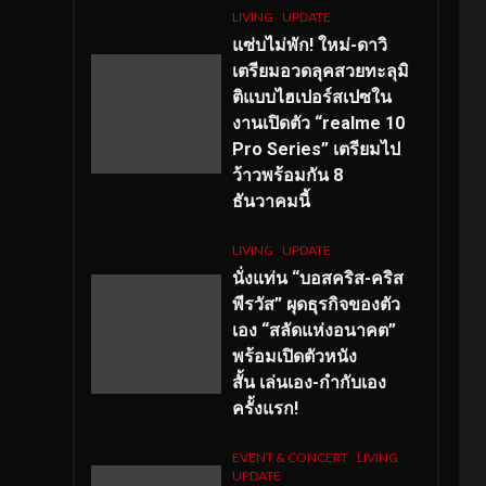
LIVING
UPDATE
แซ่บไม่พัก! ใหม่-ดาวิ
เตรียมอวดลุคสวยทะลุมิ
ติแบบไฮเปอร์สเปซใน
งานเปิดตัว “realme 10
Pro Series” เตรียมไป
ว้าวพร้อมกัน 8
ธันวาคมนี้
LIVING
UPDATE
นั่งแท่น “บอสคริส-คริส
พีรวัส” ผุดธุรกิจของตัว
เอง “สลัดแห่งอนาคต”
พร้อมเปิดตัวหนัง
สั้น เล่นเอง-กำกับเอง
ครั้งแรก!
EVENT & CONCERT
LIVING
UPDATE