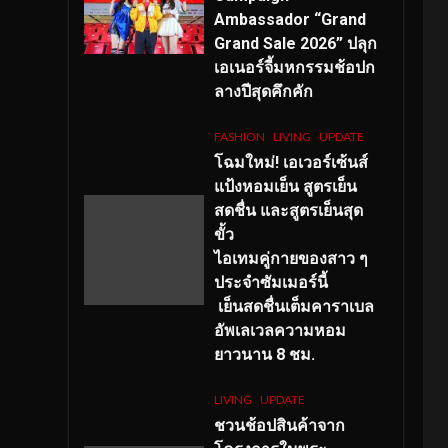
Ambassador “Grand
Grand Sale 2026” ปลุก
เอเนอร์จี้มหกรรมช้อปก
ลางปีสุดคึกคัก
FASHION
LIVING
UPDATE
โฉมใหม่
! เอเวอร์เซ้นส์
แป้งหอมเย็น สูตรเย็น
สดชื่น และสูตรเย็นสุด
ขั้ว
ไอเทมคู่กายของสาว ๆ
ประจำซัมเมอร์นี้
เย็นสดชื่นเต็มคาราเบล
อัพเลเวลความหอม
ยาวนาน
8
ชม.
LIVING
UPDATE
ชวนช้อปสินค้าจาก