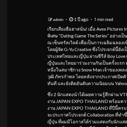
1 ปี ago
admin
1 min read
เรียกเสียงฮือฮาสนั่น! เมื่อ Avex Pictures
พิเศษ “Dating Game The Series” อย่า
ณ เซ็นทรัลเวิลด์ เพื่อเป็นการเฉลิมฉลองเข้า
โดยผู้จัด G-Yu Creative ซึ่งโปรเจกต์นี้
ประเทศไทยและญี่ปุ่น ผ่านซีรีส์ Boy Lov
ญี่ปุ่นและไทยมาร่วมงานกันเป็นครั้งแรก พ
หนึ่งในสมาชิกวง Snow Man เจ้าของเพลงฮ
วุฒิ ภัทรกำพล โดยหลังจากประกาศเปิดตัวก
ทันที และยังติดอันดับความนิยมบน Yahoo! 
ซึ่ง 2 นักแสดงนำได้เผยความรู้สึกผ่าน VT
งาน JAPAN EXPO THAILAND พร้อมความรู้
งาน JAPAN EXPO THAILAND ที่ปีนี้ครบรอบ
จะประกาศโปรเจกต์ Collaboration ที่ทำข
ญี่ปุ่น ที่ผมมีโอกาสได้ร่วมแสดงกับนักแ