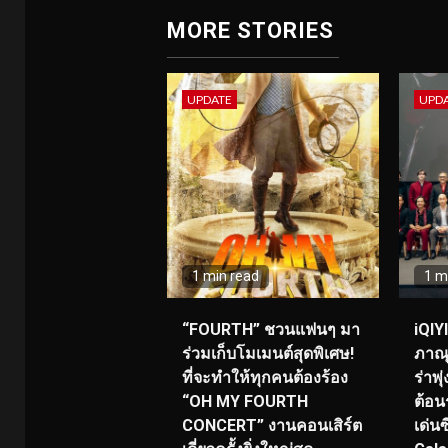
MORE STORIES
UPDATE
UPD
1 min read
1 m
“FOURTH” ชวนแฟนๆ มา
iQIY
ร่วมเก็บโมเมนต์สุดพิเศษ!
ภาณุ
ที่จะทำให้ทุกคนต้องร้อง
ร่าพ
“OH MY FOURTH
ต้อน
CONCERT” งานคอนเสิร์ต
เด่น