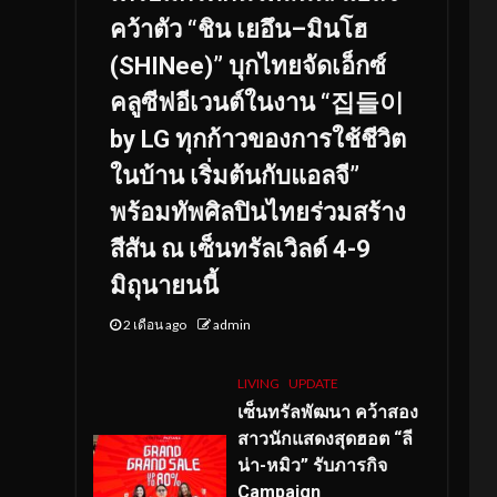
คว้าตัว “ชิน เยอึน–มินโฮ
(SHINee)” บุกไทยจัดเอ็กซ์
คลูซีฟอีเวนต์ในงาน “집들이
by LG ทุกก้าวของการใช้ชีวิต
ในบ้าน เริ่มต้นกับแอลจี”
พร้อมทัพศิลปินไทยร่วมสร้าง
สีสัน ณ เซ็นทรัลเวิลด์ 4-9
มิถุนายนนี้
2 เดือน ago
admin
LIVING
UPDATE
เซ็นทรัลพัฒนา คว้าสอง
สาวนักแสดงสุดฮอต “ลี
น่า-หมิว” รับภารกิจ
Campaign