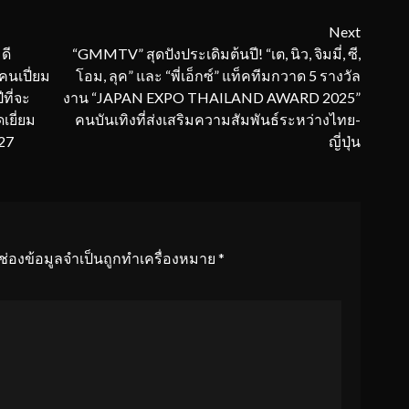
Next
ดี
“GMMTV” สุดปังประเดิมต้นปี! “เต, นิว, จิมมี่, ซี,
คนเปี่ยม
โอม, ลุค” และ “พี่เอ็กซ์” แท็คทีมกวาด 5 รางวัล
ที่จะ
งาน “JAPAN EXPO THAILAND AWARD 2025”
เยี่ยม
คนบันเทิงที่ส่งเสริมความสัมพันธ์ระหว่างไทย-
27
ญี่ปุ่น
ช่องข้อมูลจำเป็นถูกทำเครื่องหมาย
*