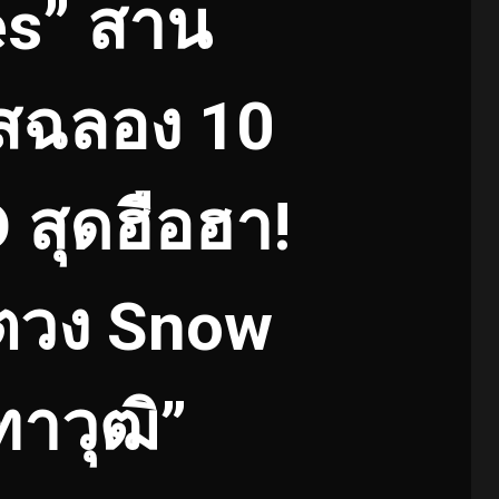
es” สาน
าสฉลอง 10
สุดฮือฮา!
อตวง Snow
ฑาวุฒิ”