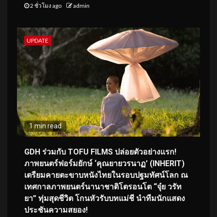
2 ชั่วโมง ago
admin
UPDATE
1 min read
GDH ร่วมกับ TOFU FILMS ปล่อยตัวอย่างแรก!
ภาพยนตร์ฟอร์มยักษ์ ‘คุณยายวรนาฏ’ (INHERIT)
เตรียมคายตะขาบหนังไทยในรอบปฐมทัศน์โลก ณ
เทศกาลภาพยนตร์นานาชาติโตรอนโต “จุ๋ย วรัท
ยา” ทุ่มสุดชีวิต โกนหัวรับบทแม่ชี นำทีมนักแสดง
ประชันความสยอง!