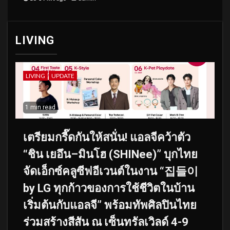
LIVING
LIVING
UPDATE
1 min read
เตรียมกรี๊ดกันให้สนั่น! แอลจีคว้าตัว
“ชิน เยอึน–มินโฮ (SHINee)” บุกไทย
จัดเอ็กซ์คลูซีฟอีเวนต์ในงาน “집들이
by LG ทุกก้าวของการใช้ชีวิตในบ้าน
เริ่มต้นกับแอลจี” พร้อมทัพศิลปินไทย
ร่วมสร้างสีสัน ณ เซ็นทรัลเวิลด์ 4-9