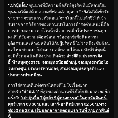
“
เปาบุ้นจิ้น”
ขุนนางที่มีความซื่อสัตย์สุจริต ที่แม้สอบเป็น
ขุนนางได้แต่ด้วยความที่พ่อแม่อายุมาก จึงยังไม่ได้เข้ารับ
ราชการ จวบจนกระทั่งพ่อแม่จากโลกนี้ไปแล้วจึงได้เข้า
รับราชการ วิธีการของท่านเปาในการดำรงตำแหน่งนี้คือ
การนำกลองมาวางไว้หน้าที่ว่าการเพื่อให้ประชาชนทุก
คนที่ได้รับความเดือดร้อนมาร้องทุกข์เพื่อคืนความ
ยุติธรรมและล้างมลทินให้กับผู้บริสุทธิ์ ไม่ว่าคดีจะซับซ้อน
แค่ไหน ท่านเปาก็สามารถคลี่คลายได้หมด ซึ่งซีรีส์ชุดนี้
จะมีทั้งหมด 8 คดีดัง ประเดิมด้วย
อ่างผีสิง
, ประหารผัง
อี้
,
ห้าหนูผดุงธรรม
,
จอมยุทธน้อยอ้ายหู่, จอมยุทธเหนือโอ
วหยางชุน, ประหารท่านอ๋อง, สามจอมยุทธสกุลติง
และ
ประหารเปาเหมี่ยน
การไต่สวนคดีแห่งศาลไคฟงที่ไม่ใช่เรื่องยาก
สำหรับ
“ท่านเปา”
ที่สุดของตำนานซีรีส์ได้กลับมาลงจออีก
ครั้งกับ
“เปาบุ้นจิ้น 7 ผู้กล้า 5 ผู้ทรงธรรม” ในทุกวันจันทร์-
ศุกร์ เวลา 03.30 น. และ เสาร์-อาทิตย์ เวลา 02.50 น.ทาง
ช่อง3 กด 33 น. เริ่มออกอากาศตอนแรก วันที่ 7กุมภาพันธ์
นี้