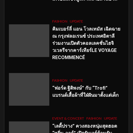
FASHION
UPDATE
คิมเบอร์ลี่ แอน โวลเทมัส เฉิดฉาย
ณ กรุงฟลอเรนซ์ ประเทศอิตาลี
ร่วมงานเปิดตัวคอลเลคชั่นไฮจิ
วเวลรีจากคาร์เทียร์LE VOYAGE
RECOMMENCÉ
FASHION
UPDATE
“ฟอร์ด ฐิติพงษ์” กับ “Trofi”
แบรนด์เสื้อผ้าที่ใฝ่ฝันมาตั้งแต่เด็ก
EVENT & CONCERT
FASHION
UPDATE
“เลดี้ปราง” ควงสองหนุ่มสุดฮอต