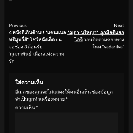
Continue
Previous
Next
4 หนัง
ดีเกินต้าน
!!
“
แชนแนล
“ญดา-นริลญา” ถูกมือดีแฮก
Reading
ทรีมูฟวี่
ส์
”
โชว์หนังเด็ด
บน
ไอจี
วอนติดตามช่องทาง
จอช่อง 3 ต้อนรับ
ใหม่ “yadarilya”
‘กุมภาพันธ์’ เดือนแห่งความ
รัก
ใส่ความเห็น
อีเมลของคุณจะไม่แสดงให้คนอื่นเห็น
ช่องข้อมูล
จำเป็นถูกทำเครื่องหมาย
*
ความเห็น
*