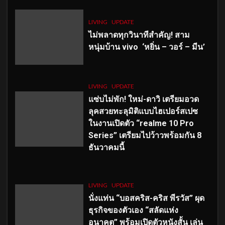
LIVING
UPDATE
ไม่พลาดทุกวินาทีสำคัญ
! สาม
หนุ่มบ้าน vivo ‘หยิ่น – วอร์ – มีน’
LIVING
UPDATE
แซ่บไม่พัก! ใหม่-ดาวิ เตรียมอวด
ลุคสวยทะลุมิติแบบไฮเปอร์สเปซ
ในงานเปิดตัว “realme 10 Pro
Series” เตรียมไปว้าวพร้อมกัน 8
ธันวาคมนี้
LIVING
UPDATE
นั่งแท่น “บอสคริส-คริส พีรวัส” ผุด
ธุรกิจของตัวเอง “สลัดแห่ง
อนาคต” พร้อมเปิดตัวหนังสั้น เล่น