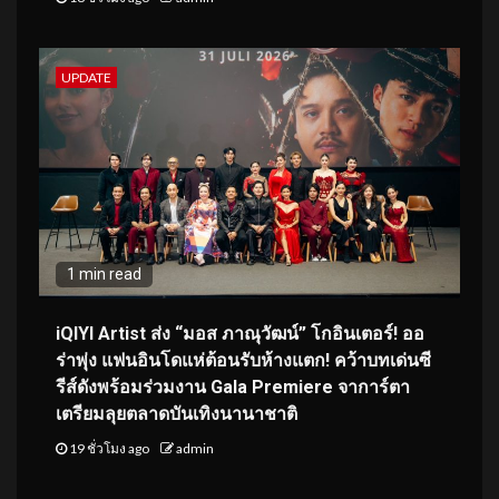
UPDATE
1 min read
iQIYI Artist ส่ง “มอส ภาณุวัฒน์” โกอินเตอร์! ออ
ร่าพุ่ง แฟนอินโดแห่ต้อนรับห้างแตก! คว้าบทเด่นซี
รีส์ดังพร้อมร่วมงาน Gala Premiere จาการ์ตา
เตรียมลุยตลาดบันเทิงนานาชาติ
19 ชั่วโมง ago
admin