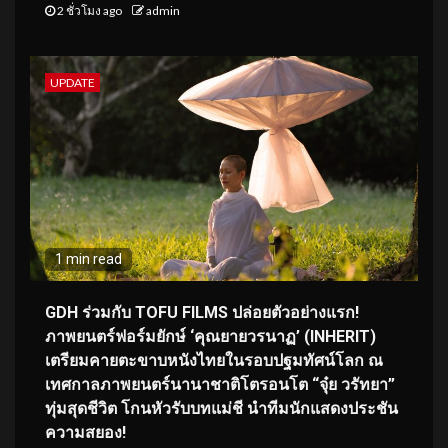
2 ชั่วโมง ago
admin
UPDATE
1 min read
GDH ร่วมกับ TOFU FILMS ปล่อยตัวอย่างแรก!
ภาพยนตร์ฟอร์มยักษ์ ‘คุณยายวรนาฏ’ (INHERIT)
เตรียมคายตะขาบหนังไทยในรอบปฐมทัศน์โลก ณ
เทศกาลภาพยนตร์นานาชาติโตรอนโต “จุ๋ย วรัทยา”
ทุ่มสุดชีวิต โกนหัวรับบทแม่ชี นำทีมนักแสดงประชัน
ความสยอง!