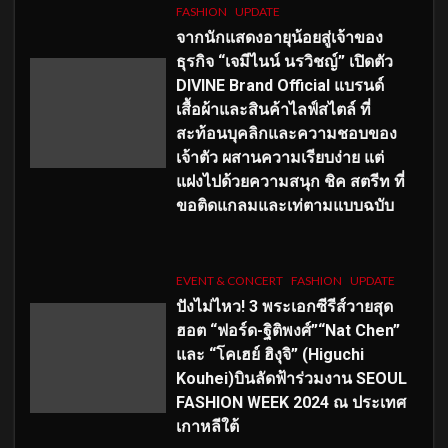
FASHION
UPDATE
จากนักแสดงอายุน้อยสู่เจ้าของ
ธุรกิจ “เจมีไนน์ นรวิชญ์” เปิดตัว
DIVINE Brand Official แบรนด์
เสื้อผ้าและสินค้าไลฟ์สไตล์ ที่
สะท้อนบุคลิกและความชอบของ
เจ้าตัว ผสานความเรียบง่าย แต่
แฝงไปด้วยความสนุก ชิค สตรีท ที่
ขอติดแกลมและเท่ตามแบบฉบับ
EVENT & CONCERT
FASHION
UPDATE
ปังไม่ไหว! 3 พระเอกซีรีส์วายสุด
ฮอต “ฟอร์ด-ฐิติพงศ์”“Nat Chen”
และ “โคเฮย์ ฮิงุจิ” (Higuchi
Kouhei)บินลัดฟ้าร่วมงาน SEOUL
FASHION WEEK 2024 ณ ประเทศ
เกาหลีใต้