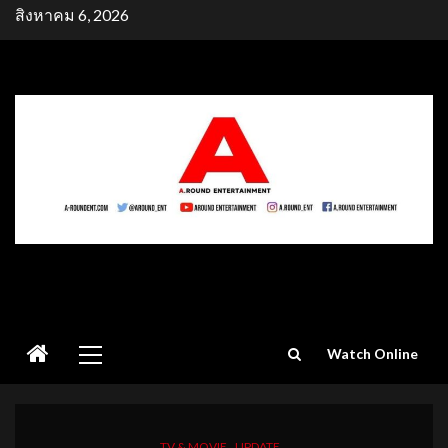
Skip
สิงหาคม 6, 2026
to
content
Primary
Watch Online
Menu
TV & MOVIE
UPDATE