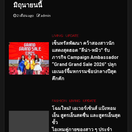
มิถุนายนนี้
2 เดือน ago
admin
LIVING
UPDATE
เซ็นทรัลพัฒนา คว้าสองสาวนัก
แสดงสุดฮอต “ลีน่า-หมิว” รับ
ภารกิจ Campaign Ambassador
“Grand Grand Sale 2026” ปลุก
เอเนอร์จี้มหกรรมช้อปกลางปีสุด
คึกคัก
FASHION
LIVING
UPDATE
โฉมใหม่
! เอเวอร์เซ้นส์ แป้งหอม
เย็น สูตรเย็นสดชื่น และสูตรเย็นสุด
ขั้ว
ไอเทมคู่กายของสาว ๆ ประจำ