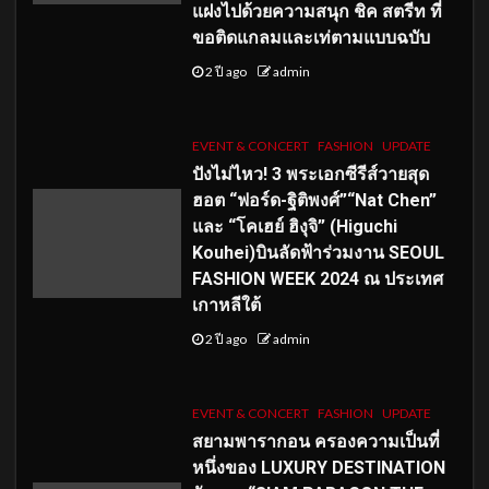
แฝงไปด้วยความสนุก ชิค สตรีท ที่
ขอติดแกลมและเท่ตามแบบฉบับ
2 ปี ago
admin
EVENT & CONCERT
FASHION
UPDATE
ปังไม่ไหว! 3 พระเอกซีรีส์วายสุด
ฮอต “ฟอร์ด-ฐิติพงศ์”“Nat Chen”
และ “โคเฮย์ ฮิงุจิ” (Higuchi
Kouhei)บินลัดฟ้าร่วมงาน SEOUL
FASHION WEEK 2024 ณ ประเทศ
เกาหลีใต้
2 ปี ago
admin
EVENT & CONCERT
FASHION
UPDATE
สยามพารากอน ครองความเป็นที่
หนึ่งของ LUXURY DESTINATION