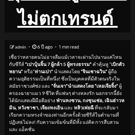
ไม่ตกเทรนด์
6 ปี ago
admin
1 min read
เชื่อว่าหลายคนไม่อาจลืมแม้เวลาจะผ่านไปนานแค่ไหน
กับซีรีส์
“เปาบุ้นจิ้น
7 ผู้กล้า 5 ผู้ทรงธรรม”
คำคุ้นหู “
เบิกตัว
พยาน
”
หรือ“
ท่านเปา
”
นำแสดงโดย
“จินเชาฉวิน”
ผู้ถือ
ความยุติธรรมเป็นที่หนึ่ง! ซึ่งเป็นบุคคลที่มีตัวตนจริงใน
สมัยราชวงศ์ซ่ง และ
“จั่นเจา”นำแสดงโดย “เหอเจียจิ้ง”
ผู้
ครองฉายาแมว 9 ชีวิต ที่แฟนๆ ต่างหลงรัก นอกจากนี้ยัง
ได้นักแสดงฝีมือดีอย่าง
ฟ่านหงซวน
,
กงซุนเช่อ
,
เฉินฮ่าวห
มิน
, หวังชาชา
,
เจียงหงเอิน
และ
หลิวเพ่ยฉี
ที่จะกลับมา
เรียกความทรงจำของท่านอีกครั้งด้วยซีรีส์ในตำนานที่
ปฏิเสธไม่ลง! กับความเข้มข้นที่มีทั้ง แง่คิด การสืบสวน
และ แอ็คชั่น