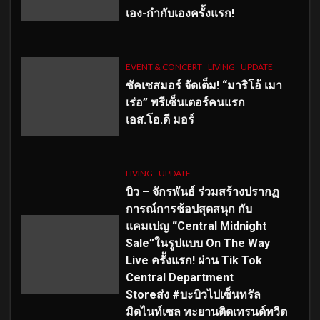
เอง-กำกับเองครั้งแรก!
EVENT & CONCERT
LIVING
UPDATE
ซัคเซสมอร์ จัดเต็ม
!
“มาริโอ้ เมา
เร่อ” พรีเซ็นเตอร์คนแรก
เอส
.โอ.ดี มอร์
LIVING
UPDATE
บิว – จักรพันธ์ ร่วมสร้างปรากฏ
การณ์การช้อปสุดสนุก กับ
แคมเปญ “Central Midnight
Sale”ในรูปแบบ On The Way
Live ครั้งแรก! ผ่าน Tik Tok
Central Department
Storeส่ง #บะบิวไปเซ็นทรัล
มิดไนท์เซล ทะยานติดเทรนด์ทวิต