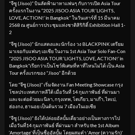
“จีซู (Jisoo)” บินลัดฟ้ามาหาแฟนๆ กับการเปิด Asia Tour
ครั้งแรกในงาน “2025 JISOO ASIA TOUR ‘LIGHTS,
LOVE, ACTION!’ in Bangkok” ในวันเสาร์ที่ 15 มีนาคม
2568 ณ ศูนย์การประชุมแห่งชาติสิริกิติ์ Exhibition Hall 1-
2
“จีซู (Jisoo)” นักแสดงและนักร้อง วง BLACKPINK เตรียม
มาเจอกับแฟนๆ เอเชีย ในงาน 1st Asia Tour Solo Fan-Con
“2025 JISOO ASIA TOUR ‘LIGHTS, LOVE, ACTION!’ in
Bangkok”เรียกว่าเป็นโชว์พิเศษที่หาที่ไหนไม่ได้ เป็น Asia
Tour ครั้งแรกของ “Jisoo” อีกด้วย
โดย “จีซู (Jisoo)” เริ่มจัดงาน Fan Meeting Showcase กรุง
โซลประเทศเกาหลีใต้ เมื่อวันที่ 14 กุมภาพันธ์ ที่ผ่านมา
และจะต่อด้วยมะนิลา, กรุงเทพ, โตเกียว, มาเก๊า, ไทเป,
ฮ่องกง, ฮานอย เป็นต้นรวม 7 เมืองในเอเชีย
“จีซู (Jisoo)” ยังได้ปล่อยอัลบั้มเดี่ยวอย่างเป็นทางการไป
เมื่อวันที่14 กุมภาพันธ์ ที่ผ่านมา สำหรับ the 1st Album
‘Amortage’ ที่เป็นชื่ออัลบั้ม โดยผสมคำ ‘Amor (ความรัก)’