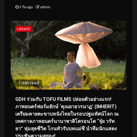
3 วัน ago
admin
UPDATE
1 min read
GDH ร่วมกับ TOFU FILMS ปล่อยตัวอย่างแรก!
ภาพยนตร์ฟอร์มยักษ์ ‘คุณยายวรนาฏ’ (INHERIT)
เตรียมคายตะขาบหนังไทยในรอบปฐมทัศน์โลก ณ
เทศกาลภาพยนตร์นานาชาติโตรอนโต “จุ๋ย วรัท
ยา” ทุ่มสุดชีวิต โกนหัวรับบทแม่ชี นำทีมนักแสดง
ประชันความสยอง!