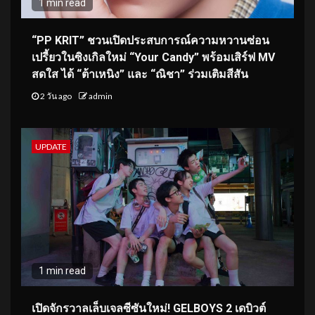
1 min read
“PP KRIT” ชวนเปิดประสบการณ์ความหวานซ่อน
เปรี้ยวในซิงเกิลใหม่ “Your Candy” พร้อมเสิร์ฟ MV
สดใส ได้ “ต้าเหนิง” และ “ณิชา” ร่วมเติมสีสัน
2 วัน ago
admin
UPDATE
1 min read
เปิดจักรวาลเล็บเจลซีซันใหม่! GELBOYS 2 เดบิวต์