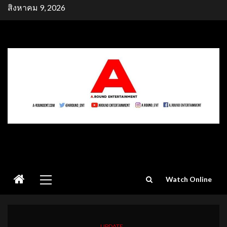
Skip
สิงหาคม 9, 2026
to
content
Primary
Watch Online
Menu
UPDATE