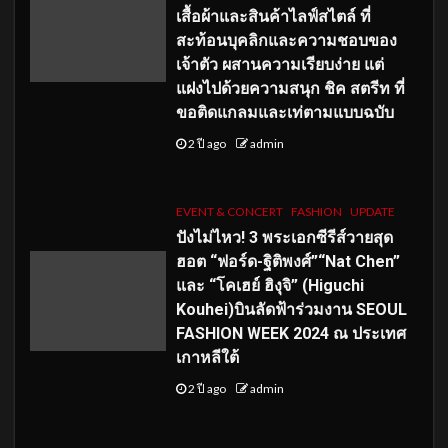
เสื้อผ้าและสินค้าไลฟ์สไตล์ ที่
สะท้อนบุคลิกและความชอบของ
เจ้าตัว ผสานความเรียบง่าย แต่
แฝงไปด้วยความสนุก ชิค สตรีท ที่
ขอติดแกลมและเท่ตามแบบฉบับ
2 ปี ago
admin
EVENT & CONCERT
FASHION
UPDATE
ปังไม่ไหว! 3 พระเอกซีรีส์วายสุด
ฮอต “ฟอร์ด-ฐิติพงศ์”“Nat Chen”
และ “โคเฮย์ ฮิงุจิ” (Higuchi
Kouhei)บินลัดฟ้าร่วมงาน SEOUL
FASHION WEEK 2024 ณ ประเทศ
เกาหลีใต้
2 ปี ago
admin