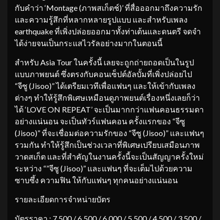
กับคำว่า ‘Montage (ภาพสเก็ตช์)’ ที่สื่อออกมาถึงความรัก
และความรู้สึกที่หลากหลายรูปแบบ และสำหรับเพลง
earthquake ที่เพิ่งปล่อยออกมาทั้งท่าเต้นและดนตรี จดจำ
ได้ง่ายจนเป็นกระแสไวรัลอย่างมากในตอนนี้
สำหรับ Asia Tour ในครั้งนี้ เลยจะถูกถ่ายถอดเป็นในรูป
แบบภาพยนต์ ซึ่งตรงกับคอนเซ็ปต์อัลบั้มที่เพิ่งปล่อยไป
“จีซู (Jisoo)” ได้เตรียมเวทีเพื่อแฟนๆ และให้เข้ากับเพลง
ต่างๆ ทำให้รู้สึกพิเศษเหมือนดูภาพยนต์เรื่องหนึ่งเลยก็ว่า
ได้ ‘LOVE ON REPEAT’ จะเป็นมากกว่าแฟนคอนธรรมดา
อย่างแน่นอน จะเป็นทัวร์แฟนคอน ครั้งแรกของ “จีซู
(Jisoo)” ที่จะเชื่อมต่อความรักของ “จีซู (Jisoo)” และแฟนๆ
รวมกัน ทำให้รู้สึกเป็นช่วงเวลาที่พิเศษเปรียบเสมือนภาพ
วาดสเก็ต และที่สำคัญในงานครั้งนี้จะเป็นสัญญาครั้งใหม่
ระหว่าง “”จีซู (Jisoo)” และแฟนๆ ที่จะเต็มไปด้วยความ
ซาบซึ้ง ความฟิน ให้กับแฟนๆ ทุกคนอย่างแน่นอน
รายละเอียดการจำหน่ายบัตร
บัตรราคา : 7,500 / 6,500 / 6,000 / 5,500 / 4,500 / 3,500 /