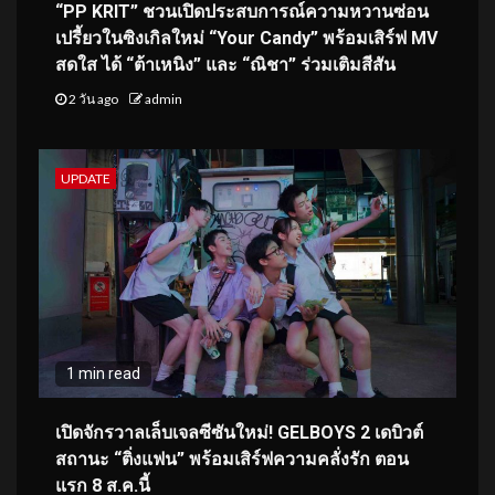
“PP KRIT” ชวนเปิดประสบการณ์ความหวานซ่อน
เปรี้ยวในซิงเกิลใหม่ “Your Candy” พร้อมเสิร์ฟ MV
สดใส ได้ “ต้าเหนิง” และ “ณิชา” ร่วมเติมสีสัน
2 วัน ago
admin
UPDATE
1 min read
เปิดจักรวาลเล็บเจลซีซันใหม่! GELBOYS 2 เดบิวต์
สถานะ “ติ่งแฟน” พร้อมเสิร์ฟความคลั่งรัก ตอน
แรก 8 ส.ค.นี้