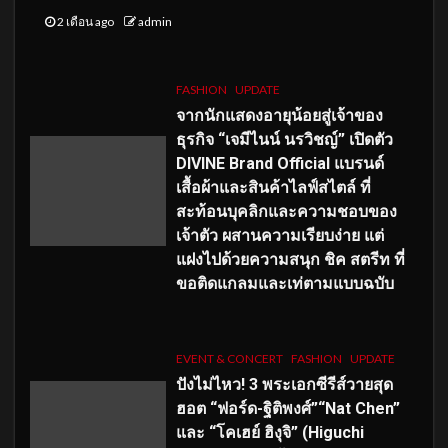
2 เดือน ago
admin
FASHION
UPDATE
จากนักแสดงอายุน้อยสู่เจ้าของ
ธุรกิจ “เจมีไนน์ นรวิชญ์” เปิดตัว
DIVINE Brand Official แบรนด์
เสื้อผ้าและสินค้าไลฟ์สไตล์ ที่
สะท้อนบุคลิกและความชอบของ
เจ้าตัว ผสานความเรียบง่าย แต่
แฝงไปด้วยความสนุก ชิค สตรีท ที่
ขอติดแกลมและเท่ตามแบบฉบับ
EVENT & CONCERT
FASHION
UPDATE
ปังไม่ไหว! 3 พระเอกซีรีส์วายสุด
ฮอต “ฟอร์ด-ฐิติพงศ์”“Nat Chen”
และ “โคเฮย์ ฮิงุจิ” (Higuchi