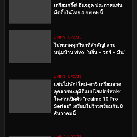
เตรียมกรี๊ด! อีแจอุค ประกาศแฟน
มีตติ้งในไทย 4 กพ 66 นี้
LIVING
UPDATE
ไม่พลาดทุกวินาทีสำคัญ
! สาม
หนุ่มบ้าน vivo ‘หยิ่น – วอร์ – มีน’
LIVING
UPDATE
แซ่บไม่พัก! ใหม่-ดาวิ เตรียมอวด
ลุคสวยทะลุมิติแบบไฮเปอร์สเปซ
ในงานเปิดตัว “realme 10 Pro
Series” เตรียมไปว้าวพร้อมกัน 8
ธันวาคมนี้
LIVING
UPDATE