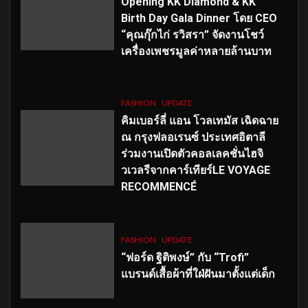
Opening KK Diamond & KK
Birth Day Gala Dinner โดย CEO
“คุณกุ๊กไก่ รวิสรา” จัดงานโชว์
เครื่องเพชรมูลค่าหลายล้านบาท
FASHION
UPDATE
คิมเบอร์ลี่ แอน โวลเทมัส เฉิดฉาย
ณ กรุงฟลอเรนซ์ ประเทศอิตาลี
ร่วมงานเปิดตัวคอลเลคชั่นไฮจิ
วเวลรีจากคาร์เทียร์LE VOYAGE
RECOMMENCÉ
FASHION
UPDATE
“ฟอร์ด ฐิติพงษ์” กับ “Trofi”
แบรนด์เสื้อผ้าที่ใฝ่ฝันมาตั้งแต่เด็ก