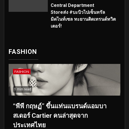
Central Department
Storeส่ง #บะบิวไปเซ็นทรัล
มิดไนท์เซล ทะยานติดเทรนด์ทวิต
เตอร์!
FASHION
FASHION
1 min read
“พีพี กฤษฏ์” ขึ้นแท่นแบรนด์แอมบา
สเดอร์ Cartier คนล่าสุดจาก
ประเทศไทย