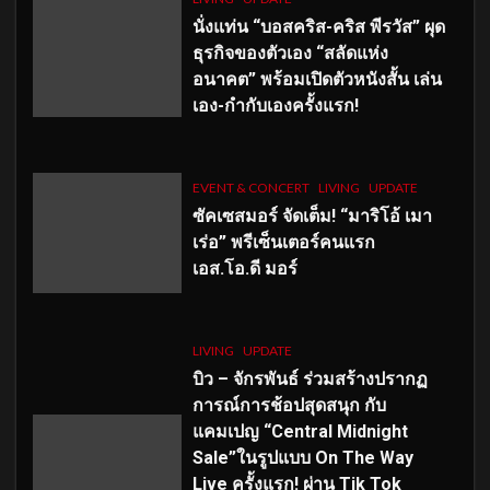
นั่งแท่น “บอสคริส-คริส พีรวัส” ผุด
ธุรกิจของตัวเอง “สลัดแห่ง
อนาคต” พร้อมเปิดตัวหนังสั้น เล่น
เอง-กำกับเองครั้งแรก!
EVENT & CONCERT
LIVING
UPDATE
ซัคเซสมอร์ จัดเต็ม
!
“มาริโอ้ เมา
เร่อ” พรีเซ็นเตอร์คนแรก
เอส
.โอ.ดี มอร์
LIVING
UPDATE
บิว – จักรพันธ์ ร่วมสร้างปรากฏ
การณ์การช้อปสุดสนุก กับ
แคมเปญ “Central Midnight
Sale”ในรูปแบบ On The Way
Live ครั้งแรก! ผ่าน Tik Tok