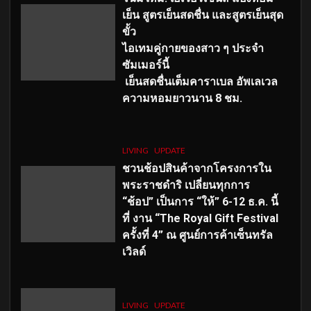
เย็น สูตรเย็นสดชื่น และสูตรเย็นสุด
ขั้ว
ไอเทมคู่กายของสาว ๆ ประจำ
ซัมเมอร์นี้
เย็นสดชื่นเต็มคาราเบล อัพเลเวล
ความหอมยาวนาน
8
ชม.
LIVING
UPDATE
ชวนช้อปสินค้าจากโครงการใน
พระราชดำริ เปลี่ยนทุกการ
“ช้อป” เป็นการ “ให้” 6-12 ธ.ค. นี้
ที่ งาน “The Royal Gift Festival
ครั้งที่ 4” ณ ศูนย์การค้าเซ็นทรัล
เวิลด์
LIVING
UPDATE