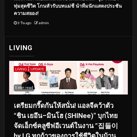
ทุ่มสุดชีวิต โกนหัวรับบทแม่ชี นำทีมนักแสดงประชัน
ความสยอง!
3 วัน ago
admin
LIVING
LIVING
UPDATE
1 min read
เตรียมกรี๊ดกันให้สนั่น! แอลจีคว้าตัว
“ชิน เยอึน–มินโฮ (SHINee)” บุกไทย
จัดเอ็กซ์คลูซีฟอีเวนต์ในงาน “집들이
by LG ทุกก้าวของการใช้ชีวิตในบ้าน