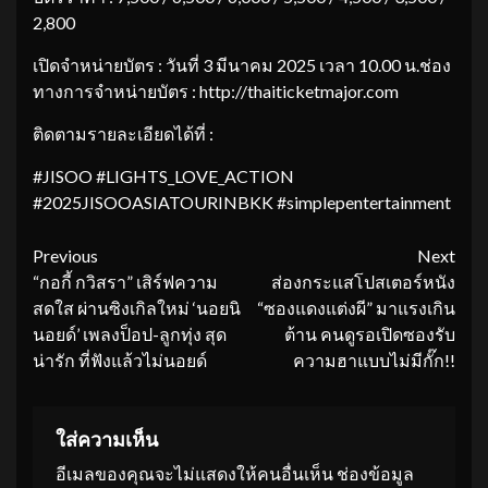
2,800
เปิดจำหน่ายบัตร : วันที่ 3 มีนาคม 2025 เวลา 10.00 น.ช่อง
ทางการจำหน่ายบัตร : http://thaiticketmajor.com
ติดตามรายละเอียดได้ที่ :
#JISOO #LIGHTS_LOVE_ACTION
#2025JISOOASIATOURINBKK #simplepentertainment
Continue
Previous
Next
“กอกี้ กวิสรา” เสิร์ฟความ
ส่องกระแสโปสเตอร์หนัง
Reading
สดใส ผ่านซิงเกิลใหม่ ‘นอยนิ
“ซองแดงแต่งผี” มาแรงเกิน
นอยด์’ เพลงป็อป-ลูกทุ่ง สุด
ต้าน คนดูรอเปิดซองรับ
น่ารัก ที่ฟังแล้วไม่นอยด์
ความฮาแบบไม่มีกั๊ก!!
ใส่ความเห็น
อีเมลของคุณจะไม่แสดงให้คนอื่นเห็น
ช่องข้อมูล