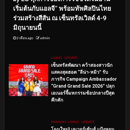
เริ่มต้นกับแอลจี” พร้อมทัพศิลปินไทย
ร่วมสร้างสีสัน ณ เซ็นทรัลเวิลด์ 4-9
มิถุนายนนี้
2 เดือน ago
admin
LIVING
UPDATE
เซ็นทรัลพัฒนา คว้าสองสาวนัก
แสดงสุดฮอต “ลีน่า-หมิว” รับ
ภารกิจ Campaign Ambassador
“Grand Grand Sale 2026” ปลุก
เอเนอร์จี้มหกรรมช้อปกลางปีสุด
คึกคัก
FASHION
LIVING
UPDATE
โฉมใหม่
! เอเวอร์เซ้นส์ แป้งหอม