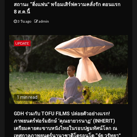
สถานะ “ติ่งแฟน” พร้อมเสิร์ฟความคลั่งรัก ตอนแรก
8 ส.ค.นี้
3 วัน ago
admin
UPDATE
1 min read
GDH ร่วมกับ TOFU FILMS ปล่อยตัวอย่างแรก!
ภาพยนตร์ฟอร์มยักษ์ ‘คุณยายวรนาฏ’ (INHERIT)
เตรียมคายตะขาบหนังไทยในรอบปฐมทัศน์โลก ณ
เทศกาลภาพยนตร์นานาชาติโตรอนโต “จุ๋ย วรัทยา”