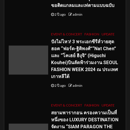
ขอติดแกลมและเท่ตามแบบฉบับ
2 ปี ago
admin
EVENT & CONCERT
FASHION
UPDATE
ปังไม่ไหว! 3 พระเอกซีรีส์วายสุด
ฮอต “ฟอร์ด-ฐิติพงศ์”“Nat Chen”
และ “โคเฮย์ ฮิงุจิ” (Higuchi
Kouhei)บินลัดฟ้าร่วมงาน SEOUL
FASHION WEEK 2024 ณ ประเทศ
เกาหลีใต้
2 ปี ago
admin
EVENT & CONCERT
FASHION
UPDATE
สยามพารากอน ครองความเป็นที่
หนึ่งของ LUXURY DESTINATION
จัดงาน “SIAM PARAGON THE