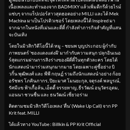
เนื้อเพลงและทำนองจาก BADMIXY แล้วเพิ่มดีกรีด้วยไรม์
แซ่บๆ จากแร็ปเปอร์สาวสุดฮอตอย่าง MILLI และได้ Mek
Machina มาเป็นโปรดิวเซอร์ โดยเพลงนี้ได้ Inspired มา
จากฉากในหนังที่เม่นและตี่ตี๋ กำลังทำภารกิจสำคัญที่แสน
จะบันเทิง
โดยในมิวสิกวิดีโอนี้ได้ หมู – ชยนพ บุญประกอบ ผู้กำกับ
ภาพยนตร์ ‘ซองแดงแต่งผี’ มากำกับความสนุก ปลุกอินเนอ
ร์สุดแกรมผ่านการสิงร่างของผีตี่ตี๋ในทุกตัวละคร โดยได้
นักแสดงนำมาร่วมสนุกมากมาย โดยเฉพาะคู่ซี้อย่าง บิ
วกิ้น พุฒิพงศ์ และ พีพี กฤษฏ์ รวมถึงนักแสดงนำอย่าง ก้อย
อรัชพร โภคินภากร, ปิยะมาศ โมนยะกุล, จตุรงค์ พลบูรณ์,
รัศมีแข ฟ้าเกื้อล้น, เอ็ดดี้ จรรยหาญ, ธีรวัฒน์ อนุวัตรอุดม,
แอนนา ชวนชื่น และ ธนวัฒน์ เชี่ยวอร่าม
ติดตามชมมิวสิกวิดีโอเพลง ‘ตื่น’ (Wake Up Call) จาก PP
Krit feat. MILLI
ได้แล้วทาง YouTube : Billkin & PP Krit Official