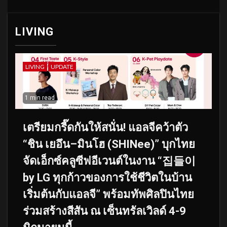
LIVING
LIVING
UPDATE
1 min read
เตรียมกรี๊ดกันให้สนั่น! แอลจีคว้าตัว
“ชิน เยอึน–มินโฮ (SHINee)” บุกไทย
จัดเอ็กซ์คลูซีฟอีเวนต์ในงาน “집들이
by LG ทุกก้าวของการใช้ชีวิตในบ้าน
เริ่มต้นกับแอลจี” พร้อมทัพศิลปินไทย
ร่วมสร้างสีสัน ณ เซ็นทรัลเวิลด์ 4-9