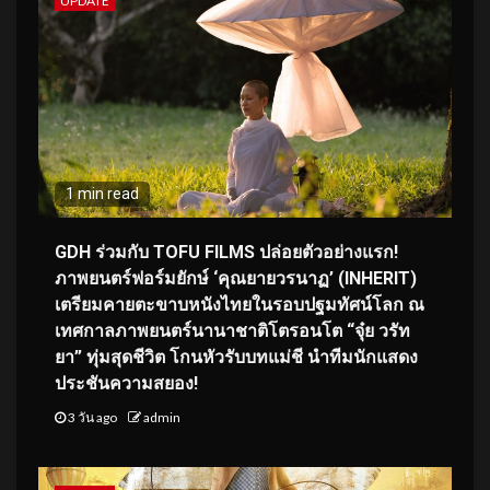
UPDATE
1 min read
GDH ร่วมกับ TOFU FILMS ปล่อยตัวอย่างแรก!
ภาพยนตร์ฟอร์มยักษ์ ‘คุณยายวรนาฏ’ (INHERIT)
เตรียมคายตะขาบหนังไทยในรอบปฐมทัศน์โลก ณ
เทศกาลภาพยนตร์นานาชาติโตรอนโต “จุ๋ย วรัท
ยา” ทุ่มสุดชีวิต โกนหัวรับบทแม่ชี นำทีมนักแสดง
ประชันความสยอง!
3 วัน ago
admin