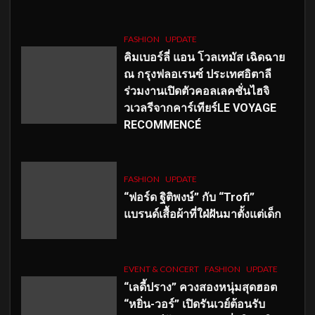
FASHION
UPDATE
คิมเบอร์ลี่ แอน โวลเทมัส เฉิดฉาย
ณ กรุงฟลอเรนซ์ ประเทศอิตาลี
ร่วมงานเปิดตัวคอลเลคชั่นไฮจิ
วเวลรีจากคาร์เทียร์LE VOYAGE
RECOMMENCÉ
FASHION
UPDATE
“ฟอร์ด ฐิติพงษ์” กับ “Trofi”
แบรนด์เสื้อผ้าที่ใฝ่ฝันมาตั้งแต่เด็ก
EVENT & CONCERT
FASHION
UPDATE
“เลดี้ปราง” ควงสองหนุ่มสุดฮอต
“หยิ่น-วอร์” เปิดรันเวย์ต้อนรับ