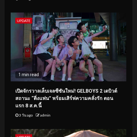
UPDATE
1 min read
เปิดจักรวาลเล็บเจลซีซันใหม่! GELBOYS 2 เดบิวต์
สถานะ “ติ่งแฟน” พร้อมเสิร์ฟความคลั่งรัก ตอน
แรก 8 ส.ค.นี้
3 วัน ago
admin