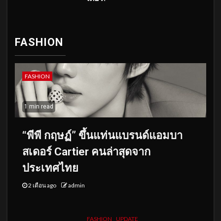
FASHION
FASHION
1 min read
“พีพี กฤษฏ์” ขึ้นแท่นแบรนด์แอมบา
สเดอร์ Cartier คนล่าสุดจาก
ประเทศไทย
2 เดือน ago
admin
FASHION
UPDATE