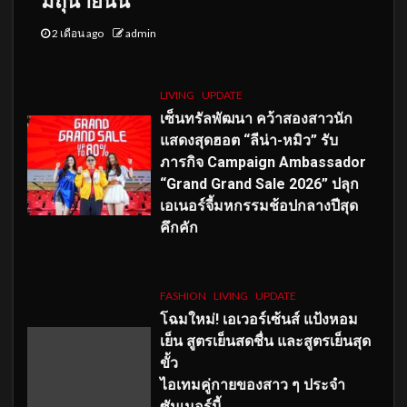
มิถุนายนนี้
2 เดือน ago
admin
LIVING
UPDATE
เซ็นทรัลพัฒนา คว้าสองสาวนัก
แสดงสุดฮอต “ลีน่า-หมิว” รับ
ภารกิจ Campaign Ambassador
“Grand Grand Sale 2026” ปลุก
เอเนอร์จี้มหกรรมช้อปกลางปีสุด
คึกคัก
FASHION
LIVING
UPDATE
โฉมใหม่
! เอเวอร์เซ้นส์ แป้งหอม
เย็น สูตรเย็นสดชื่น และสูตรเย็นสุด
ขั้ว
ไอเทมคู่กายของสาว ๆ ประจำ
ซัมเมอร์นี้