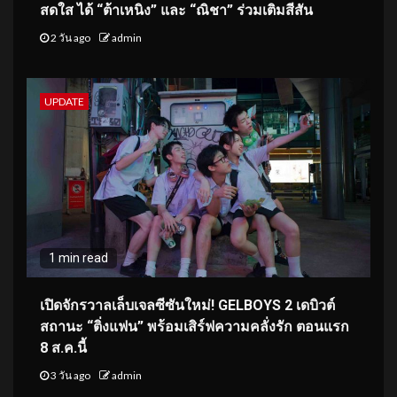
สดใส ได้ “ต้าเหนิง” และ “ณิชา” ร่วมเติมสีสัน
2 วัน ago
admin
UPDATE
1 min read
เปิดจักรวาลเล็บเจลซีซันใหม่! GELBOYS 2 เดบิวต์
สถานะ “ติ่งแฟน” พร้อมเสิร์ฟความคลั่งรัก ตอนแรก
8 ส.ค.นี้
3 วัน ago
admin