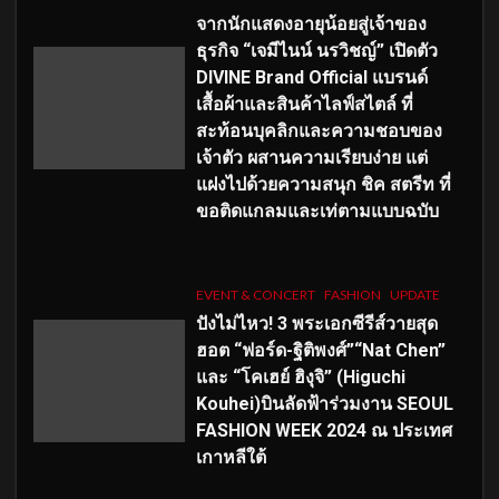
จากนักแสดงอายุน้อยสู่เจ้าของ
ธุรกิจ “เจมีไนน์ นรวิชญ์” เปิดตัว
DIVINE Brand Official แบรนด์
เสื้อผ้าและสินค้าไลฟ์สไตล์ ที่
สะท้อนบุคลิกและความชอบของ
เจ้าตัว ผสานความเรียบง่าย แต่
แฝงไปด้วยความสนุก ชิค สตรีท ที่
ขอติดแกลมและเท่ตามแบบฉบับ
EVENT & CONCERT
FASHION
UPDATE
ปังไม่ไหว! 3 พระเอกซีรีส์วายสุด
ฮอต “ฟอร์ด-ฐิติพงศ์”“Nat Chen”
และ “โคเฮย์ ฮิงุจิ” (Higuchi
Kouhei)บินลัดฟ้าร่วมงาน SEOUL
FASHION WEEK 2024 ณ ประเทศ
เกาหลีใต้