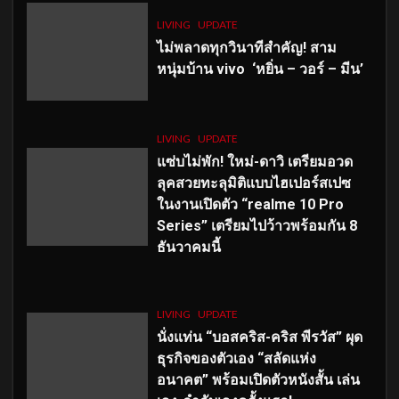
LIVING
UPDATE
ไม่พลาดทุกวินาทีสำคัญ
! สาม
หนุ่มบ้าน vivo ‘หยิ่น – วอร์ – มีน’
LIVING
UPDATE
แซ่บไม่พัก! ใหม่-ดาวิ เตรียมอวด
ลุคสวยทะลุมิติแบบไฮเปอร์สเปซ
ในงานเปิดตัว “realme 10 Pro
Series” เตรียมไปว้าวพร้อมกัน 8
ธันวาคมนี้
LIVING
UPDATE
นั่งแท่น “บอสคริส-คริส พีรวัส” ผุด
ธุรกิจของตัวเอง “สลัดแห่ง
อนาคต” พร้อมเปิดตัวหนังสั้น เล่น