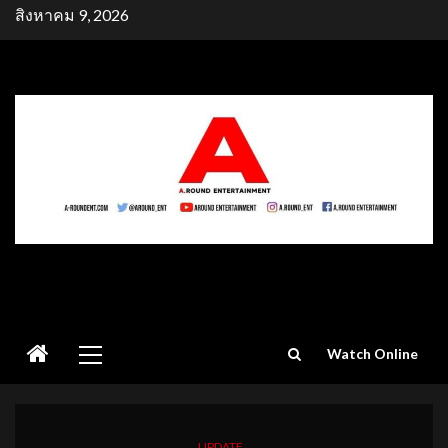
Skip
สิงหาคม 9, 2026
to
content
Primary
Watch Online
Menu
UPDATE