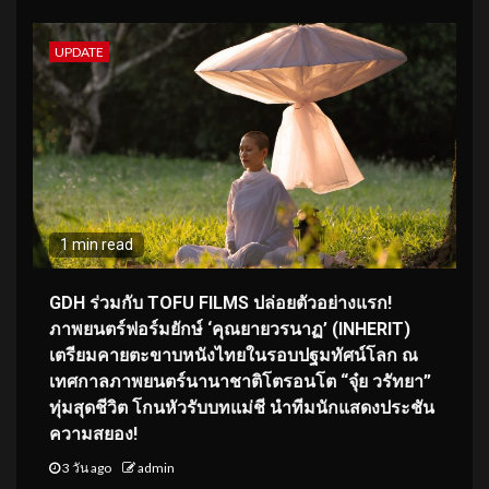
UPDATE
1 min read
GDH ร่วมกับ TOFU FILMS ปล่อยตัวอย่างแรก!
ภาพยนตร์ฟอร์มยักษ์ ‘คุณยายวรนาฏ’ (INHERIT)
เตรียมคายตะขาบหนังไทยในรอบปฐมทัศน์โลก ณ
เทศกาลภาพยนตร์นานาชาติโตรอนโต “จุ๋ย วรัทยา”
ทุ่มสุดชีวิต โกนหัวรับบทแม่ชี นำทีมนักแสดงประชัน
ความสยอง!
3 วัน ago
admin