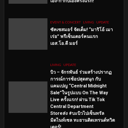
เอง-กำกับเองครั้งแรก!
EVENT & CONCERT
LIVING
UPDATE
ซัคเซสมอร์ จัดเต็ม
!
“มาริโอ้ เมา
เร่อ” พรีเซ็นเตอร์คนแรก
เอส
.โอ.ดี มอร์
LIVING
UPDATE
บิว – จักรพันธ์ ร่วมสร้างปรากฏ
การณ์การช้อปสุดสนุก กับ
แคมเปญ “Central Midnight
Sale”ในรูปแบบ On The Way
Live ครั้งแรก! ผ่าน Tik Tok
Central Department
Storeส่ง #บะบิวไปเซ็นทรัล
มิดไนท์เซล ทะยานติดเทรนด์ทวิต
เตอร์!