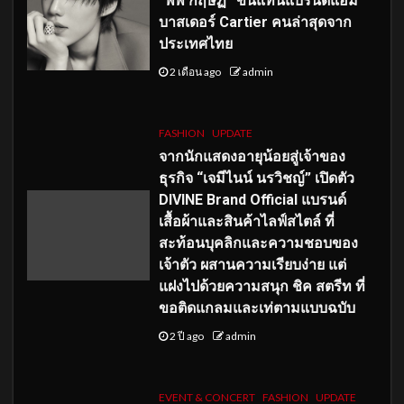
“พีพี กฤษฏ์” ขึ้นแท่นแบรนด์แอม
บาสเดอร์ Cartier คนล่าสุดจาก
ประเทศไทย
2 เดือน ago
admin
FASHION
UPDATE
จากนักแสดงอายุน้อยสู่เจ้าของ
ธุรกิจ “เจมีไนน์ นรวิชญ์” เปิดตัว
DIVINE Brand Official แบรนด์
เสื้อผ้าและสินค้าไลฟ์สไตล์ ที่
สะท้อนบุคลิกและความชอบของ
เจ้าตัว ผสานความเรียบง่าย แต่
แฝงไปด้วยความสนุก ชิค สตรีท ที่
ขอติดแกลมและเท่ตามแบบฉบับ
2 ปี ago
admin
EVENT & CONCERT
FASHION
UPDATE