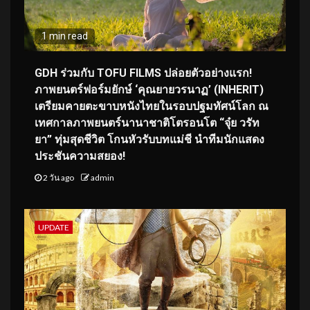
1 min read
GDH ร่วมกับ TOFU FILMS ปล่อยตัวอย่างแรก!
ภาพยนตร์ฟอร์มยักษ์ ‘คุณยายวรนาฏ’ (INHERIT)
เตรียมคายตะขาบหนังไทยในรอบปฐมทัศน์โลก ณ
เทศกาลภาพยนตร์นานาชาติโตรอนโต “จุ๋ย วรัท
ยา” ทุ่มสุดชีวิต โกนหัวรับบทแม่ชี นำทีมนักแสดง
ประชันความสยอง!
2 วัน ago
admin
UPDATE