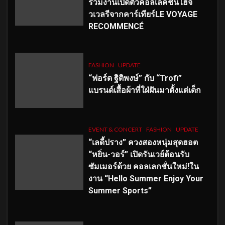
ร่วมงานเปิดตัวคอลเลคชั่นไฮจิ
วเวลรีจากคาร์เทียร์LE VOYAGE
RECOMMENCÉ
FASHION
UPDATE
“ฟอร์ด ฐิติพงษ์” กับ “Trofi”
แบรนด์เสื้อผ้าที่ใฝ่ฝันมาตั้งแต่เด็ก
EVENT & CONCERT
FASHION
UPDATE
“เลดี้ปราง” ควงสองหนุ่มสุดฮอต
“หยิ่น-วอร์” เปิดรันเวย์ต้อนรับ
ซัมเมอร์ด้วย คอลเลกชั่นใหม่!ใน
งาน “Hello Summer Enjoy Your
Summer Sports”