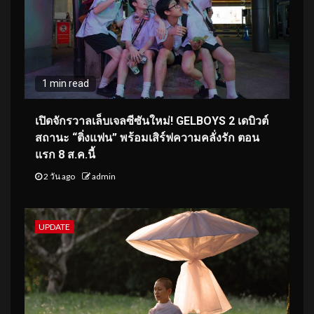
1 min read
เปิดจักรวาลเล็บเจลซีซันใหม่! GELBOYS 2 เดบิวต์
สถานะ “ติ่งแฟน” พร้อมเสิร์ฟความคลั่งรัก ตอน
แรก 8 ส.ค.นี้
2 วัน ago
admin
UPDATE