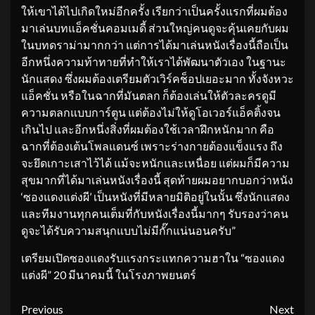
ให้เขาได้ไปเกิดใหม่อีกครั้ง เรียกว่าเป็นครั้งแรกที่ผมต้อง
มาเล่นบทแอ็คชั่นคอมเมดี้ ส่วนใหญ่คนดูจะคุ้นเคยกับผม
ในบทดราม่ามากกว่า แต่การได้มาเล่นหนังเรื่องนี้ถือเป็น
อีกหนึ่งความท้าทายที่ทำให้เราได้พัฒนาตัวเอง ในฐานะ
นักแสดง ซึ่งผมต้องเตรียมตัวเวิร์คช็อปเยอะมาก ทั้งจังหวะ
แอ็คชั่น หรือในฉากที่มันตลก ก็ต้องเล่นให้ตัวละครดูมี
ความตลกแบบการ์ตูน แต่ต้องไม่ให้ดูโอเวอร์แอ็คติ้งจน
เกินไป และอีกหนึ่งสิ่งที่ผมต้องใช้เวลาฝึกหนักมาก คือ
ฉากที่ต้องเต้นโพลแดนซ์ เพราะร่างกายต้องแข็งแรง ถึง
จะยึดเกาะเสาไว้ได้ แม้จะหนักและเหนื่อย แต่ผมก็มีความ
สุขมากที่ได้มาเล่นหนังเรื่องนี้ สุดท้ายผมอยากบอกว่าหนัง
‘ซองแดงแต่งผี’ เป็นหนังที่มีหลายมิติอยู่ในนั้น ซึ่งนักแสดง
และทีมงานทุกคนเต็มที่กับหนังเรื่องนี้มากๆ รับรองว่าคน
ดูจะได้รับความสนุกแบบไม่มีกั๊กแน่นอนครับ”
เตรียมเปิดซองแดงรับแรงกระแทกความฮาใน “ซองแดง
แต่งผี” 20 มีนาคมนี้ ในโรงภาพยนตร์
Continue
Previous
Next