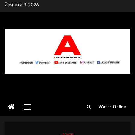
Skip
สิงหาคม 8, 2026
to
content
Primary
Watch Online
Menu
UPDATE