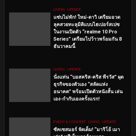
LIVING
UPDATE
แซ่บไม่พัก! ใหม่-ดาวิ เตรียมอวด
ลุคสวยทะลุมิติแบบไฮเปอร์สเปซ
ในงานเปิดตัว “realme 10 Pro
Series” เตรียมไปว้าวพร้อมกัน 8
ธันวาคมนี้
LIVING
UPDATE
นั่งแท่น “บอสคริส-คริส พีรวัส” ผุด
ธุรกิจของตัวเอง “สลัดแห่ง
อนาคต” พร้อมเปิดตัวหนังสั้น เล่น
เอง-กำกับเองครั้งแรก!
EVENT & CONCERT
LIVING
UPDATE
ซัคเซสมอร์ จัดเต็ม
!
“มาริโอ้ เมา