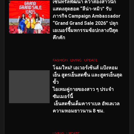
เซ็นทรัลพัฒนา คว้าสองสาวนัก
แสดงสุดฮอต “ลีน่า-หมิว” รับ
ภารกิจ Campaign Ambassador
“Grand Grand Sale 2026” ปลุก
เอเนอร์จี้มหกรรมช้อปกลางปีสุด
คึกคัก
FASHION
LIVING
UPDATE
โฉมใหม่
! เอเวอร์เซ้นส์ แป้งหอม
เย็น สูตรเย็นสดชื่น และสูตรเย็นสุด
ขั้ว
ไอเทมคู่กายของสาว ๆ ประจำ
ซัมเมอร์นี้
เย็นสดชื่นเต็มคาราเบล อัพเลเวล
ความหอมยาวนาน
8
ชม.
LIVING
UPDATE