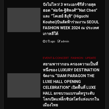
ปังไม่ไหว! 3 พระเอกซีรีส์วายสุด
ฮอต “ฟอร์ด-ฐิติพงศ์”“Nat Chen”
และ “โคเฮย์ ฮิงุจิ” (Higuchi
Kouhei)บินลัดฟ้าร่วมงาน SEOUL
FASHION WEEK 2024 ณ ประเทศ
เกาหลีใต้
2 ปี ago
admin
EVENT & CONCERT
FASHION
UPDATE
สยามพารากอน ครองความเป็นที่
หนึ่งของ LUXURY DESTINATION
จัดงาน “SIAM PARAGON THE
LUXE HALL OPENING
CELEBRATION” เปิดพื้นที่ LUXE
HALL ยกขบวนแบรนด์หรูระดับ
โลกเปิดแฟล็กชิปสโตร์แห่งแรกใน
เมืองไทย