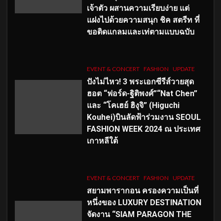
เจ้าตัว ผสานความเรียบง่าย แต่
แฝงไปด้วยความสนุก ชิค สตรีท ที่
ขอติดแกลมและเท่ตามแบบฉบับ
EVENT & CONCERT
FASHION
UPDATE
ปังไม่ไหว! 3 พระเอกซีรีส์วายสุด
ฮอต “ฟอร์ด-ฐิติพงศ์”“Nat Chen”
และ “โคเฮย์ ฮิงุจิ” (Higuchi
Kouhei)บินลัดฟ้าร่วมงาน SEOUL
FASHION WEEK 2024 ณ ประเทศ
เกาหลีใต้
EVENT & CONCERT
FASHION
UPDATE
สยามพารากอน ครองความเป็นที่
หนึ่งของ LUXURY DESTINATION
จัดงาน “SIAM PARAGON THE