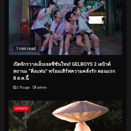
1 min read
เปิดจักรวาลเล็บเจลซีซันใหม่! GELBOYS 2 เดบิวต์
สถานะ “ติ่งแฟน” พร้อมเสิร์ฟความคลั่งรัก ตอนแรก
8 ส.ค.นี้
2 วัน ago
admin
UPDATE