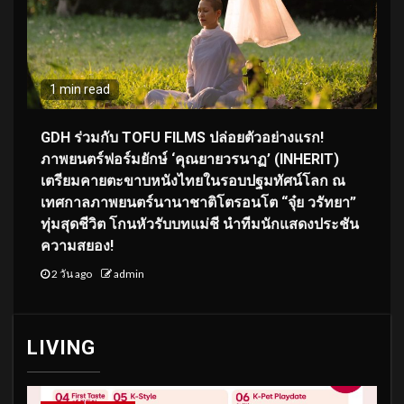
1 min read
GDH ร่วมกับ TOFU FILMS ปล่อยตัวอย่างแรก!
ภาพยนตร์ฟอร์มยักษ์ ‘คุณยายวรนาฏ’ (INHERIT)
เตรียมคายตะขาบหนังไทยในรอบปฐมทัศน์โลก ณ
เทศกาลภาพยนตร์นานาชาติโตรอนโต “จุ๋ย วรัทยา”
ทุ่มสุดชีวิต โกนหัวรับบทแม่ชี นำทีมนักแสดงประชัน
ความสยอง!
2 วัน ago
admin
LIVING