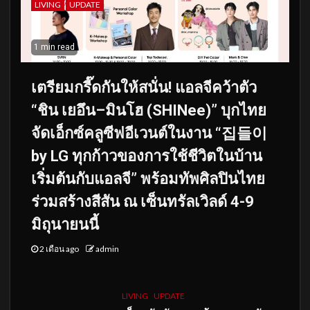
LIVING
UPDATE
1 min read
เตรียมกรี๊ดกันให้สนั่น! แอลจีคว้าตัว
“ชิน เยอึน–มินโฮ (SHINee)” บุกไทย
จัดเอ็กซ์คลูซีฟอีเวนต์ในงาน “집들이
by LG ทุกก้าวของการใช้ชีวิตในบ้าน
เริ่มต้นกับแอลจี” พร้อมทัพศิลปินไทย
ร่วมสร้างสีสัน ณ เซ็นทรัลเวิลด์ 4-9
มิถุนายนนี้
2 เดือน ago
admin
LIVING
UPDATE