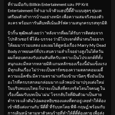
ที่ร่วมมือกับ Billkin Entertainment และ PP Krit
Entertainment ก็ทำเอาเจ้าตัวแฮปปี้ดี๊ด๊าแบบสุดๆ ทุ่มเท
เตรียมตัวทำการบ้านอย่างหนัก เพื่อความสมจริงของตัว
ละคร พร้อมการันตีบทดีเน้นเสิร์ฟความสนุกครบรสทุกมิติ
บิวกิ้น พุฒิพงศ์ เผยว่า “หลังจากที่ผมได้รับการติดต่อจาก
โปรดิวเซอร์ พี่โต้ง-บรรจง ว่ามีโปรเจกต์ที่น่าสนใจอยาก
ให้ผมมาร่วมแสดง และผมได้ดูหนังเรื่อง Marry My Dead
Body ภาพยนตร์ที่ประสบความสำเร็จอย่างสูงในไต้หวัน
ผมก็ตอบตกลงรับเล่นทันทีครับ เพราะเป็นโปรเจกต์ที่ทั้ง
สนุกและมีหลากหลายมิติ แกนหลักของเรื่องนี้มันแข็งแรง
มีทุกเส้นเรื่อง ไม่ว่าจะเป็นพาร์ทของความตลกคอมเมดี้
ความแอ็คชั่น มีความดราม่าเสริมเข้ามานิดๆ ซึ่งมันเป็น
อะไรที่ครบรสกลมกล่อมมาก แล้วพอนำมาปรุงแต่งใหม่
ในบริบทแบบไทย ก็น่าจะเป็นสิ่งที่ตรงจริตโดนใจคนดู ใน
เรื่องนี้ผมรับบทเป็น ‘เม่น’ โจรกลับใจที่ผันตัวมาเป็นสาย
ตำรวจ แล้วดันไปเผลอหยิบซองแดงที่ตกอยู่ เลยทำให้ต้อง
เข้าพิธีแต่งงานกับ ‘ผีตี่ตี๋’ ที่รับบทโดย พีพี-กฤษฏ์ พร้อมกับ
การเดินหน้าตามหาตัวคนร้ายที่ทำให้ตี่ตี๋ต้องตาย เพื่อส่ง