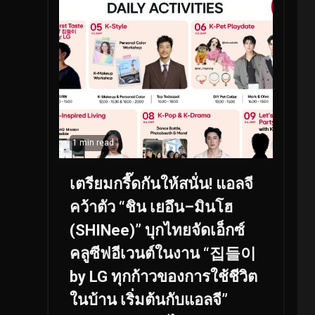
1 min read
เตรียมกรี๊ดกันให้สนั่น! แอลจี
คว้าตัว “ชิน เยอึน–มินโฮ
(SHINee)” บุกไทยจัดเอ็กซ์
คลูซีฟอีเวนต์ในงาน “집들이
by LG ทุกก้าวของการใช้ชีวิต
ในบ้าน เริ่มต้นกับแอลจี”