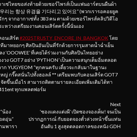
เซ่ไทยขอส่งท้ายด้วยเซอร์ไพรส์เป็นแฟนอาร์ตบนผืนผ้า
ามว่า “우리는 항상 유겸을 기다리고 있어요” (พวกเรารอคอยยูค
ักๆ จากอากาเซ่ทั้ง 383 คน ตามด้วยเซอร์ไพรส์คลิปวิดีโอ
หว่างเตรียมงานคอนเสิร์ตครั้งนี้นั่นเอง
คอนเสิร์ต
#2025TRUSTY_ENCORE_IN_BANGKOK
โดย
วทีมาหยอกๆ ศิลปินอันเป็นที่รักด้วยการรุมสาดน้ำฉ่ำเย็น
ลง ‘OOOWEE’ ที่เคยได้ร่วมงานกับศิลปินไทยอย่าง
วง GOT7 อย่าง ‘PYTHON’ เป็นความสนุกเต็มอิ่มตลอด
พรส์จาก YUGYEOM “ทุกคนครับ เดี๋ยวจะกลับมาในฐานะ
่ กรี๊ดสนั่นไปทั้งฮอลล์ ** เตรียมพบกับคอนเสิร์ต GOT7
จัดขึ้นเมื่อไร สามารถติดตามรายละเอียดเพิ่มเติมได้ทา
@411ent ทุกแพลตฟอร์ม
Next
 “น้อง
‘ซองแดงแต่งผี’ เปิดซองจองเต็ม! จนเป็น
อดอุ่น”
ปรากฏการณ์ กับยอดจองตั๋วล่วงหน้าขึ้นแท่น
สยามพารา
อันดับ 1 สูงสุดตลอดกาลของหนัง GDH