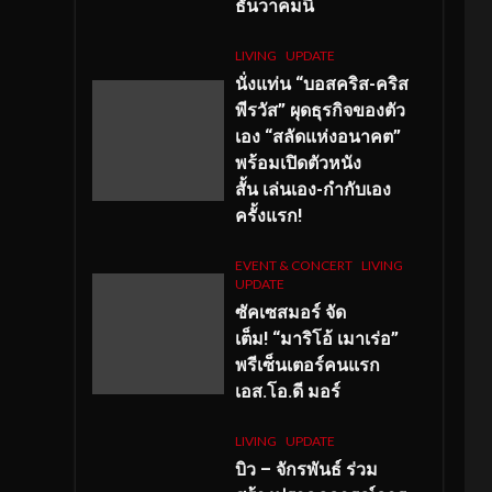
ธันวาคมนี้
LIVING
UPDATE
นั่งแท่น “บอสคริส-คริส
พีรวัส” ผุดธุรกิจของตัว
เอง “สลัดแห่งอนาคต”
พร้อมเปิดตัวหนัง
สั้น เล่นเอง-กำกับเอง
ครั้งแรก!
EVENT & CONCERT
LIVING
UPDATE
ซัคเซสมอร์ จัด
เต็ม
!
“มาริโอ้ เมาเร่อ”
พรีเซ็นเตอร์คนแรก
เอส
.โอ.ดี มอร์
LIVING
UPDATE
บิว – จักรพันธ์ ร่วม