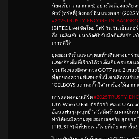
นิยมเรียกว่าอากาเซ่) อย่างไม่ต้องสงสัย ง
ทัวร์ [ทรัสตี้] อังกอร์ อิน แบงคอก”
#2025TRUSTY_ENCORE_IN_BANGKO
(BITEC Live) จัดโดย โฟร์ วัน วัน เอ็นเตอ
กึ้ง–เฉลิมชัย มหากิจศิริ จับมือต้นสังกั
เกาหลีใต้
ยูคยอม ที่เห็นแฟนๆ ตบเท้าเดินทางมาร่ว
แสดงจัดเต็มที่เรียกได้ว่าเต็มอิ่มครบร
รวมถึงเพลงฮิตจากวง GOT7 และ 2 เพลงใหม
ที่สุดของความพิเศษ ครั้งนี้เขาเลือกหยิบ
“GELBOYS สถานะกั๊กใจ” มาร้องให้อากาเ
การแสดงคอนเสิร์ต
#2025TRUSTY_EN
แรก ‘When U Fall’ ต่อด้วย ‘I Want U Arou
อ้อนแฟนๆ สุดฤทธิ์ “สวัสดีคร้าบ ผมเป็นหน
ทำให้ผมมีความสุขเสมอเลยครับ สุดยอด โ
[TRUSTY] มีที่ประเทศไทยที่เดียวเท่านั้น!
ไต่ระดับจังหวะกันด้วยเพลง ‘LOLO’ และ ‘F