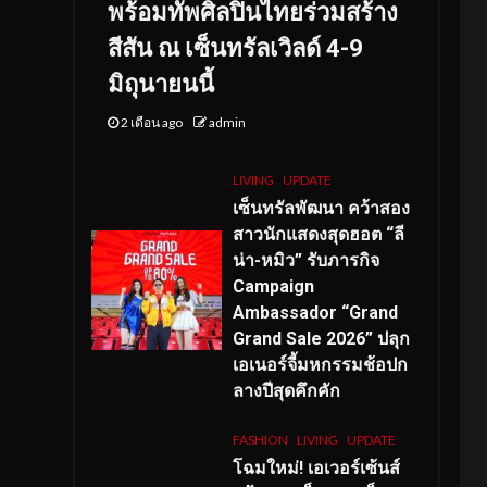
พร้อมทัพศิลปินไทยร่วมสร้าง
สีสัน ณ เซ็นทรัลเวิลด์ 4-9
มิถุนายนนี้
2 เดือน ago
admin
LIVING
UPDATE
เซ็นทรัลพัฒนา คว้าสอง
สาวนักแสดงสุดฮอต “ลี
น่า-หมิว” รับภารกิจ
Campaign
Ambassador “Grand
Grand Sale 2026” ปลุก
เอเนอร์จี้มหกรรมช้อปก
ลางปีสุดคึกคัก
FASHION
LIVING
UPDATE
โฉมใหม่
! เอเวอร์เซ้นส์