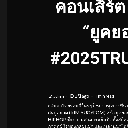
คอนเสิร์
“ยูคยอ
#2025TR
1 ปี ago
admin
1 min read
กลับมาไทยรอบนี้ใครๆ ก็ชมว่าพูดเก่งขึ้น แถ
คิมยูคยอม (KIM YUGYEOM) หรือ ยูคยอ
HIPHOP ซึ่งความสามารถล้นตัว ทั้งสกิลแ
ภาคภูมิใจของกลุ่มแม่ๆ และเหล่านูน่าไ