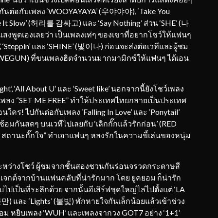
ยกกันต่อกับเพลง ‘WOOYAYAYA’ (우야야야), ‘Take You
ke It Slow’ (허리를 감싸고) และ ‘Say Nothing’ ส่วน ‘SHE’ (나
สงพูดเองเลยว่า เป็นเพลงเท่ๆ ของเขาที่อยากโชว์ให้แฟนๆ
’, ‘Steppin’ และ ‘SHINE’ (빛이나) ก่อนจะส่งต่อเวทีและผู้ชม
DJ WEGUN) ที่ขนเพลงฮิตจำนวนมากมามิกซ์ให้แฟนๆ ได้เอน
t’, ‘All About U’ และ ‘Sweet like’ นอกจากนี้ยังโชว์เพลง
และเพลง “SET ME FREE” ทำให้ประเทศไทยกลายเป็นประเทศ
คร! ไปกันต่อกับเพลง ‘Falling In Love’ และ ‘Ponytail’
้อมกันสดๆ บนเวทีไปเลยกับ ‘เลิกกั๊กแล้วรักก่อน’ (RED
S สถานะกั๊กใจ” ทำเอาแฟนๆ หลงรักในความขี้เล่นของหนุ่ม
ระหว่างโชว์ ผู้ชมจากชั้นสองชวนกันร่อนจรวดกระดาษสี
เจกต์จากบ้านแฟนคลับที่น่ารักมาก โดย ยูคยอม ก็น่ารัก
ปเป็นที่ระลึกด้วย จากนั้นฮีเสิร์ฟชุดใหญ่ไล่ไปตั้งแต่ ‘LA
분만) และ ‘Lights’ (불빛) พักหายใจกันเล็กน้อยแล้วเข้าช่วง
ูคยอม หยิบเพลง ‘WUH’ และเพลงจากวง GOT7 อย่าง ‘1+1’