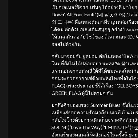
เรียกเอเนอร์จีจากแฟนๆ ได้อย่างดี มาโ
Down’, ‘All Your Fault’ (네 잘못이야), ‘Ta
의 그녀는) คือเพลงถัดมาที่หนุ่มหล่อเรืองแ
ได้ชม ต่อด้วยเพลงเต้นสนุกๆ อย่าง ‘Dance
ให้สนุกกันต่อกับโชว์ของ ดีเจ เวกอน (
จอยไปด้วยกัน
กลับมาจอยกับ ยูคยอม ต่อในเพลง ‘Be Alrigh
ใหม่ที่ยังไม่ได้ปล่อยอย่างเพลง ‘딱풀’ 
แรกนอกจากเกาหลีใต้ที่ได้ชมเพลงใหม่ก่อนใ
ก่อนจะอวดอากาเซ่ด้วยเพลงไทยที่จริงใจ ซ
FLAG) เพลงประกอบซีรีส์เรื่อง “GELBOY
GREEN FLAG ผู้นี้ไปตามๆ กัน
มาถึงคิวของเพลง ‘Summer Blues’ ซึ่งใน
เหลืองส่งต่อความรักมาถึงบนเวที เป็นโปร
กลับไม่โกงด้วยการเดินเก็บจรวดติดตัวกลับไ
SOL MI’, ‘Love The Way’, ‘1 MINUTE’ (1
อังกอร์ของคอนเสิร์ตอังกอร์ในครั้งนี้ ย