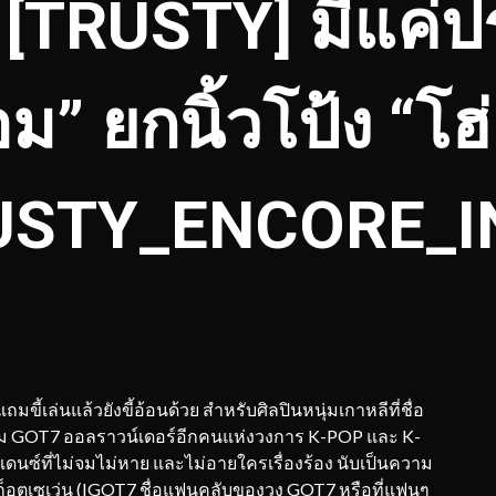
ต [TRUSTY] มีแค่
ม” ยกนิ้วโป้ง “โ
USTY_ENCORE_
มขี้เล่นแล้วยังขี้อ้อนด้วย สำหรับศิลปินหนุ่มเกาหลีที่ชื่อ
ม GOT7 ออลราวน์เดอร์อีกคนแห่งวงการ K-POP และ K-
ดนซ์ที่ไม่จมไม่หาย และไม่อายใครเรื่องร้อง นับเป็นความ
อก็อตเซเว่น (IGOT7 ชื่อแฟนคลับของวง GOT7
หรือที่แฟนๆ