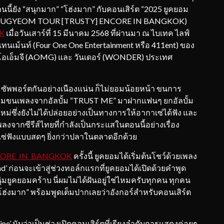
านนี้ยัง “สนุกมาก” “โฮ่งมาก” กับคอนเสิร์ต “2025 ยูคยอม
 (2025 YUGYEOM TOUR [TRUSTY] ENCORE IN BANGKOK)
K
เมื่อวันเสาร์ที่ 15 มีนาคม 2568 ที่ผ่านมา ณ ไบเทค ไลฟ์
ร์เทนเม้นท์ (Four One One Entertainment หรือ 411ent) ของ
ด เอโอเอ็มจี (AOMG) และ วันเดอร์ (WONDER) ประเทศ
มซัพพอร์ตกันอย่างเนืองแน่น ก็ไม่ยอมน้อยหน้า ขนการ
ส แถมขนเพลงจากอัลบั้ม “TRUST ME” มาฝากแฟนๆ ยกอัลบั้ม
่ซึ่งยังไม่ได้ปล่อยอย่างเป็นทางการให้อากาเซ่ได้ฟัง และ
เพลงจากซีรีส์ไทยที่กำลังเป็นกระแสในตอนนี้อย่างเรื่อง
ซ่ฟังแบบสดๆ ยิ่งกว่าปลาในตลาดอีกด้วย
CORE_IN_BANGKOK
ครั้งนี้ ยูคยอมได้เริ่มต้นโชว์ด้วยเพลง
nd’ ก่อนจะเข้าสู่ช่วงทอล์กแรกที่ยูคยอมได้เปิดด้วยคำพูด
ุ่มยูคยอมคร้าบ นี่ผมไม่ได้ฝันอยู่ใช่ไหมครับทุกคน ทุกคน
ฮ่งมาก” พร้อมพูดเต็มปากเลยว่าอังกอร์สำหรับคอนเสิร์ต
ine’ นับว่าเป็นช่วงเปิดคอนเสิร์ตที่เรียงลำดับการแสดงค่อยๆ