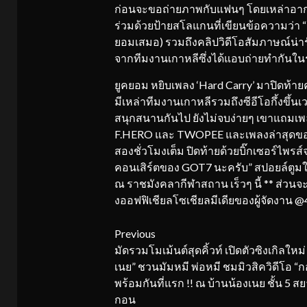
ก่อนจะขอถ่ายภาพกับแฟนๆ โดยเหล่าอากา
ร่วมด้วยป้ายสโลแกนที่เขียนข้อคว
ยอมเสมอ) รวมถึงคลิปวิดีโอสัมภาษณ์น่าร
จากทีมงานเกาหลีซึ่งได้แอบถ่ายทำกันในระ
ยูคยอม หยิบเพลง ‘Hard Carry’ มาปิดท้าย
มีเหล่าทีมงานเกาหลีรวมถึงซีอีโอกึ้งขึ้นเ
สนุกสนานกันไป ยังไม่จบง่ายๆ เขาแถมเพ
F.HERO และ TWOPEE และเพลงล่าสุดของ
สองชั่วโมงเต็ม ปิดท้ายด้วยบิ๊กเซอร์ไ
คอนเสิร์ตของ GOT7 นะครับ” สปอยล์ตูมใหญ
ณ ราชมังคลากีฬาสถาน เร็วๆ นี้ ** ส่วนจะ
งออฟฟิเชียลโซเชียลมีเดียของผู้จัดงาน 
Continue
Previous
มัดรวมโมเม้นต์สุดคิ้วท์ เปิดตัวซิงเกิลใหม่
Reading
เนย” ชวนมัมหมี พ่อหมี ชมมิวสิควิดีโอ “ก
พร้อมกันที่แรก !! ณ บ้านน้องเนย ชั้น 5 
กอน