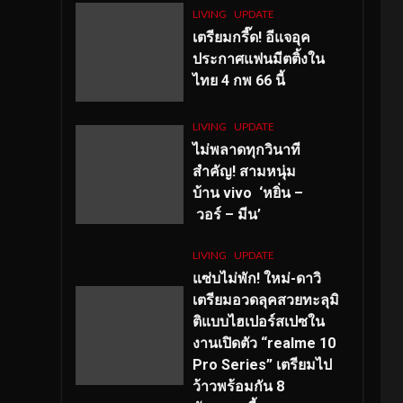
LIVING
UPDATE
เตรียมกรี๊ด! อีแจอุค
ประกาศแฟนมีตติ้งใน
ไทย 4 กพ 66 นี้
LIVING
UPDATE
ไม่พลาดทุกวินาที
สำคัญ
! สามหนุ่ม
บ้าน vivo ‘หยิ่น –
วอร์ – มีน’
LIVING
UPDATE
แซ่บไม่พัก! ใหม่-ดาวิ
เตรียมอวดลุคสวยทะลุมิ
ติแบบไฮเปอร์สเปซใน
งานเปิดตัว “realme 10
Pro Series” เตรียมไป
ว้าวพร้อมกัน 8