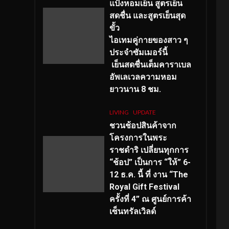
แป้งหอมเย็น สูตรเย็น
สดชื่น และสูตรเย็นสุด
ขั้ว
ไอเทมคู่กายของสาว ๆ
ประจำซัมเมอร์นี้
เย็นสดชื่นเต็มคาราเบล
อัพเลเวลความหอม
ยาวนาน
8
ชม.
LIVING
UPDATE
ชวนช้อปสินค้าจาก
โครงการในพระ
ราชดำริ เปลี่ยนทุกการ
“ช้อป” เป็นการ “ให้” 6-
12 ธ.ค. นี้ ที่ งาน “The
Royal Gift Festival
ครั้งที่ 4” ณ ศูนย์การค้า
เซ็นทรัลเวิลด์