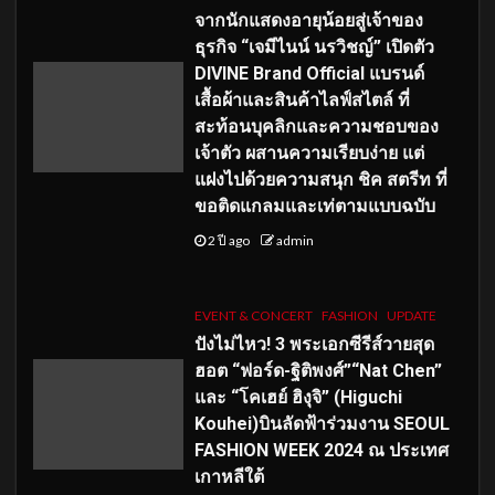
จากนักแสดงอายุน้อยสู่เจ้าของ
ธุรกิจ “เจมีไนน์ นรวิชญ์” เปิดตัว
DIVINE Brand Official แบรนด์
เสื้อผ้าและสินค้าไลฟ์สไตล์ ที่
สะท้อนบุคลิกและความชอบของ
เจ้าตัว ผสานความเรียบง่าย แต่
แฝงไปด้วยความสนุก ชิค สตรีท ที่
ขอติดแกลมและเท่ตามแบบฉบับ
2 ปี ago
admin
EVENT & CONCERT
FASHION
UPDATE
ปังไม่ไหว! 3 พระเอกซีรีส์วายสุด
ฮอต “ฟอร์ด-ฐิติพงศ์”“Nat Chen”
และ “โคเฮย์ ฮิงุจิ” (Higuchi
Kouhei)บินลัดฟ้าร่วมงาน SEOUL
FASHION WEEK 2024 ณ ประเทศ
เกาหลีใต้