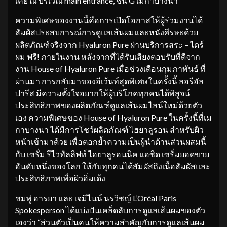
เคย ณ บริเวณ main entrance, ชั้น G เมกาบางนา
ความพิเศษของงานนี้คือการเปิดโอกาสให้ผู้ร่วมงานได้
สัมผัสประสบการณ์การดูแลเส้นผมและหนังศีรษะด้วย
ผลิตภัณฑ์จริงจาก Hyaluron Pure ผ่านบริการสระ – ไดร์
ผม ฟรี! ภายในงาน หลังจากที่ได้รับเสียงตอบรับที่ดีจาก
งาน House of Hyaluron Pure เมื่อช่วงเดือนกุมภาพันธ์ ที่
ผ่านมา การกลับมาของอีเว้นท์สุดพิเศษในครั้งนี้ ลอรีอัล
ปารีส มีความตั้งใจอยากให้ผู้บริโภคทุกคนได้พิสูจน์
ประสิทธิภาพของผลิตภัณฑ์ดูแลเส้นผมไลน์ใหม่ด้วยตัว
เอง ความพิเศษของ House of Hyaluron Pure ในครั้งนี้ที่เม
กาบางนา ได้มีการโชว์ผลิตภัณฑ์ ไฮยาลูรอน สำหรับผิว
หน้าเข้ามาด้วย เพื่อตอกย้ำความเป็นผู้นำด้านส่วนผสมนี้
กับ เซรั่ม รีไวทัลลิฟท์ ไฮยาลูรอนนิค แอซิด เซรั่มยอดขาย
อันดับหนึ่งของโลก ให้กับทุกคนได้สัมผัสถึงเนื้อสัมผัสและ
ประสิทธิภาพเพื่อผิวอิ่มเด้ง
ชมพู่ อารยา และ เจมีไนน์ นรวิชญ์ L’Oréal Paris
Spokesperson ได้แบ่งปันเคล็ดลับการดูแลเส้นผมของตัว
เองว่า “ส่วนตัวเป็นคนให้ความสำคัญกับการดูแลเส้นผม