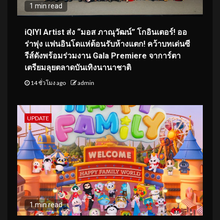
1 min read
iQIYI Artist ส่ง “มอส ภาณุวัฒน์” โกอินเตอร์! ออ
ร่าพุ่ง แฟนอินโดแห่ต้อนรับห้างแตก! คว้าบทเด่นซี
รีส์ดังพร้อมร่วมงาน Gala Premiere จาการ์ตา
เตรียมลุยตลาดบันเทิงนานาชาติ
14 ชั่วโมง ago
admin
UPDATE
1 min read