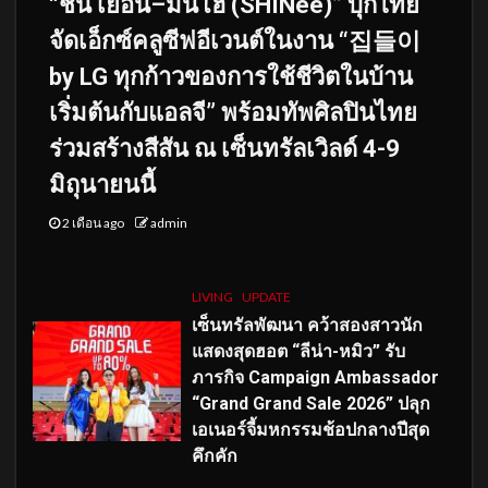
“ชิน เยอึน–มินโฮ (SHINee)” บุกไทย
จัดเอ็กซ์คลูซีฟอีเวนต์ในงาน “집들이
by LG ทุกก้าวของการใช้ชีวิตในบ้าน
เริ่มต้นกับแอลจี” พร้อมทัพศิลปินไทย
ร่วมสร้างสีสัน ณ เซ็นทรัลเวิลด์ 4-9
มิถุนายนนี้
2 เดือน ago
admin
LIVING
UPDATE
เซ็นทรัลพัฒนา คว้าสองสาวนัก
แสดงสุดฮอต “ลีน่า-หมิว” รับ
ภารกิจ Campaign Ambassador
“Grand Grand Sale 2026” ปลุก
เอเนอร์จี้มหกรรมช้อปกลางปีสุด
คึกคัก