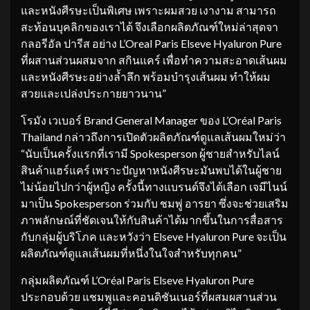
และหนังศีรษะเป็นพิเศษ เพราะผมสวย เงางาม สามารถ
สะท้อนบุคลิกของเราได้ จึงเลือกผลิตภัณฑ์ใหม่ล่าสุดจา
กลอรีอัล ปารีส อย่าง L’Oreal Paris Elseve Hyaluron Pure
ที่ผสานส่วนผสมจาก สกินแคร์ เพื่อทำความสะอาดเส้นผม
และหนังศีรษะอย่างล้ำลึก พร้อมบำรุงเส้นผม ทำให้ผม
สวยและเปล่งประกายยาวนาน”
โรมัง เวเบอร์ Brand General Manager ของ L’Oréal Paris
Thailand กล่าวถึงการเปิดตัวผลิตภัณฑ์ดูแลเส้นผมใหม่ว่า
“นับเป็นครั้งแรกที่เรามี Spokesperson ผู้ชายสำหรับไลน์
สินค้าแฮร์แคร์ เพราะปัญหาหนังศีรษะมันพบได้ในผู้ชาย
ไม่น้อยไปกว่าผู้หญิง ครั้งนี้ทางแบรนด์จึงได้เลือก เจมีไนน์
มาเป็น Spokesperson ร่วมกับ ชมพู่ อารยา ซึ่งจะช่วยเสริม
ภาพลักษณ์ที่ชัดเจนให้กับสินค้าได้มากขึ้นในการสื่อสาร
กับกลุ่มผู้บริโภค และหวังว่า Elseve Hyaluron Pure จะเป็น
ผลิตภัณฑ์ดูแลเส้นผมที่หนึ่งในใจสำหรับทุกคน”
กลุ่มผลิตภัณฑ์ L’Oréal Paris Elseve Hyaluron Pure
ประกอบด้วย แชมพูและคอนดิชันเนอร์ที่ผสมผสานส่วน