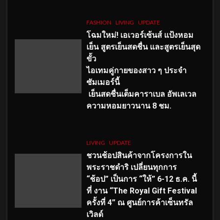
FASHION
LIVING
UPDATE
โฉมใหม่
! เอเวอร์เซ้นส์ แป้งหอม
เย็น สูตรเย็นสดชื่น และสูตรเย็นสุด
ขั้ว
ไอเทมคู่กายของสาว ๆ ประจำ
ซัมเมอร์นี้
เย็นสดชื่นเต็มคาราเบล อัพเลเวล
ความหอมยาวนาน
8
ชม.
LIVING
UPDATE
ชวนช้อปสินค้าจากโครงการใน
พระราชดำริ เปลี่ยนทุกการ
“ช้อป” เป็นการ “ให้” 6-12 ธ.ค. นี้
ที่ งาน “The Royal Gift Festival
ครั้งที่ 4” ณ ศูนย์การค้าเซ็นทรัล
เวิลด์