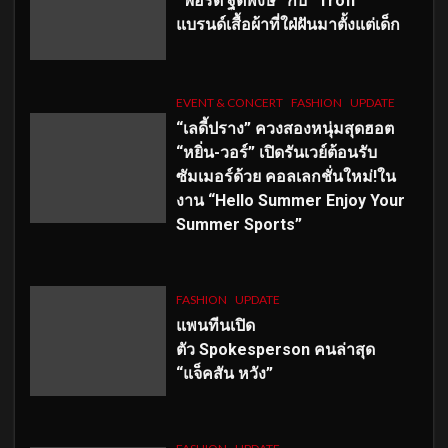
“ฟอร์ด ฐิติพงษ์” กับ “Trofi”
แบรนด์เสื้อผ้าที่ใฝ่ฝันมาตั้งแต่เด็ก
EVENT & CONCERT
FASHION
UPDATE
“เลดี้ปราง” ควงสองหนุ่มสุดฮอต
“หยิ่น-วอร์” เปิดรันเวย์ต้อนรับ
ซัมเมอร์ด้วย คอลเลกชั่นใหม่!ใน
งาน “Hello Summer Enjoy Your
Summer Sports”
FASHION
UPDATE
แพนทีนเปิด
ตัว
Spokesperson คนล่าสุด
“แจ็คสัน หวัง”