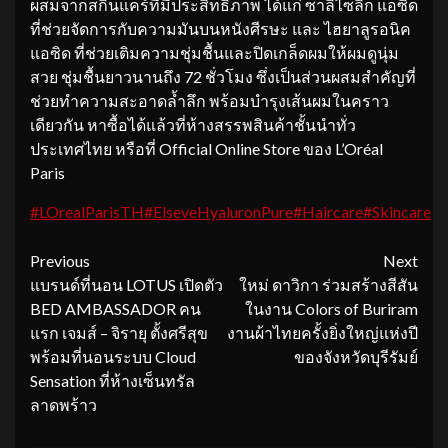
ผสมจากสกินแคร์ที่มีประสิทธิภาพ ได้แก่ ซาลิไซลิก แอซิด
ที่ช่วยจัดการกับความมันบนหนังศีรษะ และ ไฮยาลูรอนิค
แอซิด ที่ช่วยเติมความชุ่มชื้นและปิดเกล็ดผมให้ผมดูนุ่ม
สวย ชุ่มชื้นยาวนานถึง 72 ชั่วโมง ซึ่งเป็นส่วนผสมสำคัญที่
ช่วยทำความสะอาดล้ำลึก พร้อมบำรุงเส้นผมในคราว
เดียวกัน หาซื้อได้แล้วที่ห้างสรรพสินค้าชั้นนำทั่ว
ประเทศไทย หรือที่ Official Online Store ของ L’Oréal
Paris
#LOrealParisTH
#ElseveHyaluronPure
#Haircare
#Skincare
Continue
Previous
Next
แบรนด์ที่นอน LOTUS เปิดตัว
ใหม่ ดาวิกา ร่วมสร้างสีสัน
Reading
BED AMBASSADOR คน
ในงาน Colors of Buriram
แรก เจมส์ – จิรายุ ตั้งศรีสุข
งานผ้าไทยครั้งยิ่งใหญ่แห่งปี
พร้อมที่นอนระบบ Cloud
ของจังหวัดบุรีรัมย์
Sensation ที่ห้างเซ็นทรัล
ลาดพร้าว