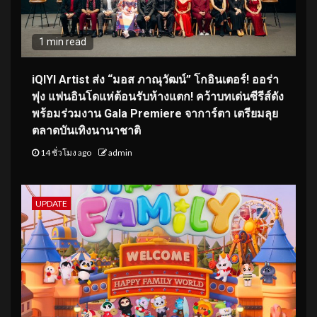
1 min read
iQIYI Artist ส่ง “มอส ภาณุวัฒน์” โกอินเตอร์! ออร่า
พุ่ง แฟนอินโดแห่ต้อนรับห้างแตก! คว้าบทเด่นซีรีส์ดัง
พร้อมร่วมงาน Gala Premiere จาการ์ตา เตรียมลุย
ตลาดบันเทิงนานาชาติ
14 ชั่วโมง ago
admin
UPDATE