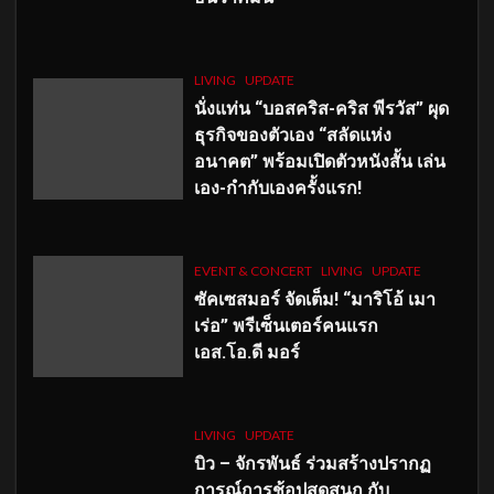
LIVING
UPDATE
นั่งแท่น “บอสคริส-คริส พีรวัส” ผุด
ธุรกิจของตัวเอง “สลัดแห่ง
อนาคต” พร้อมเปิดตัวหนังสั้น เล่น
เอง-กำกับเองครั้งแรก!
EVENT & CONCERT
LIVING
UPDATE
ซัคเซสมอร์ จัดเต็ม
!
“มาริโอ้ เมา
เร่อ” พรีเซ็นเตอร์คนแรก
เอส
.โอ.ดี มอร์
LIVING
UPDATE
บิว – จักรพันธ์ ร่วมสร้างปรากฏ
การณ์การช้อปสุดสนุก กับ