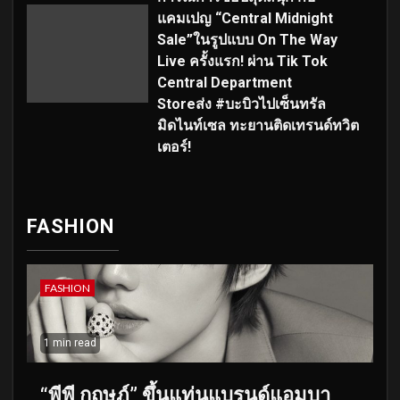
แคมเปญ “Central Midnight
Sale”ในรูปแบบ On The Way
Live ครั้งแรก! ผ่าน Tik Tok
Central Department
Storeส่ง #บะบิวไปเซ็นทรัล
มิดไนท์เซล ทะยานติดเทรนด์ทวิต
เตอร์!
FASHION
FASHION
1 min read
“พีพี กฤษฏ์” ขึ้นแท่นแบรนด์แอมบา