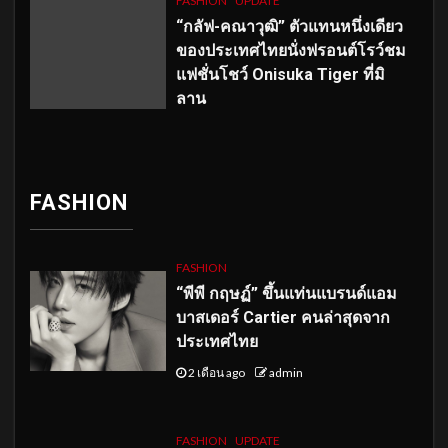
FASHION
UPDATE
“กลัฟ-คณาวุฒิ” ตัวแทนหนึ่งเดียว
ของประเทศไทยนั่งฟรอนต์โรว์ชม
แฟชั่นโชว์ Onisuka Tiger ที่มิ
ลาน
FASHION
FASHION
“พีพี กฤษฏ์” ขึ้นแท่นแบรนด์แอม
บาสเดอร์ Cartier คนล่าสุดจาก
ประเทศไทย
2 เดือน ago
admin
FASHION
UPDATE