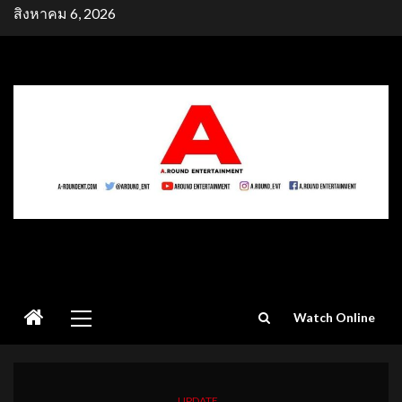
Skip
สิงหาคม 6, 2026
to
content
Primary
Watch Online
Menu
UPDATE