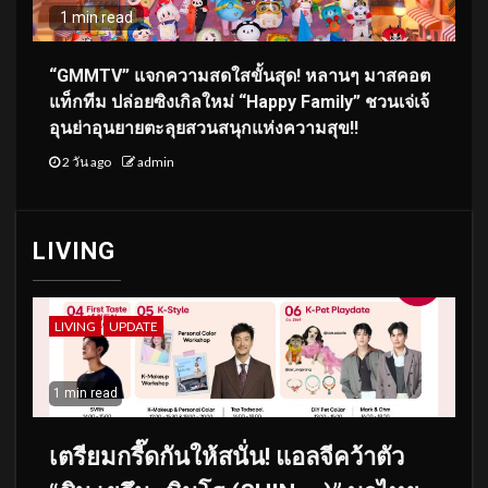
1 min read
“GMMTV” แจกความสดใสขั้นสุด! หลานๆ มาสคอต
แท็กทีม ปล่อยซิงเกิลใหม่ “Happy Family” ชวนเจ่เจ้
อุนย่าอุนยายตะลุยสวนสนุกแห่งความสุข!!
2 วัน ago
admin
LIVING
LIVING
UPDATE
1 min read
เตรียมกรี๊ดกันให้สนั่น! แอลจีคว้าตัว