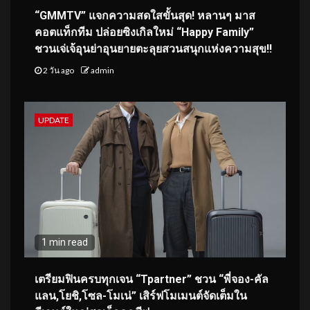
“GMMTV” แจกความสดใสขั้นสุด! หลานๆ มาส
คอตแท็กทีม ปล่อยซิงเกิลใหม่ “Happy Family”
ชวนเจ่เจ้อุนย่าอุนยายตะลุยสวนสนุกแห่งความสุข!!
2 วัน ago
admin
UPDATE
1 min read
เตรียมฟินครบทุกเจน “Tpartner” ชวน “พี่จอง-คัล
แลน,โยชิ,โซล-โมเน่” เสิร์ฟโมเมนต์จัดเต็มใน