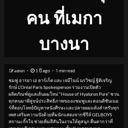
คน ที่เมกา
บางนา
1 ปี ago
admin
1 min read
ชมพู่ อารยา เอ ฮาร์เก็ต และ เจมีไนน์ นรวิชญ์ ฐิติเจริญ
รักษ์ L’Oréal Paris Spokesperson ร่วมงานเปิดตัว
ผลิตภัณฑ์ดูแลเส้นผมใหม่ “House of Hyaluron Pure” ชวน
ทุกคนมาพิสูจน์ประสิทธิภาพของแชมพูและคอนดิชันเนอ
ร์ที่ตอบโจทย์ปัญหาหนังศีรษะและปลายผมแห้งสำหรับทุก
เพศ เสริมความปังด้วยทีมนักแสดงจากซีรีส์ GELBOYS
สถานะกั๊กใจ
ช่วยเพิ่มสีสันในงานให้ดูสนุก ตื่นตากว่าที่