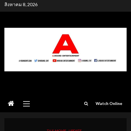
Skip
สิงหาคม 8, 2026
to
content
Primary
Watch Online
Menu
TV & MOVIE
UPDATE