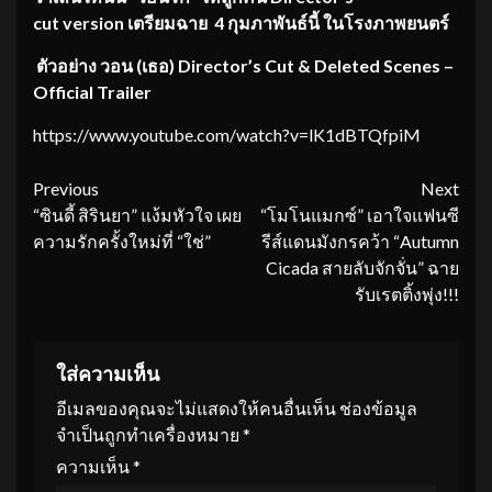
cut version
เตรียมฉาย
4 กุมภาพันธ์นี้ ในโรงภาพยนตร์
ตัวอย่าง
วอน (เธอ)
Director’s Cut & Deleted Scenes –
Official Trailer
https://www.youtube.com/watch?v=lK1dBTQfpiM
Continue
Previous
Next
“ซินดี้ สิรินยา” แง้มหัวใจ เผย
“โมโนแมกซ์” เอาใจแฟนซี
Reading
ความรักครั้งใหม่ที่ “ใช่”
รีส์แดนมังกรคว้า “Autumn
Cicada สายลับจักจั่น” ฉาย
รับเรตติ้งพุ่ง!!!
ใส่ความเห็น
อีเมลของคุณจะไม่แสดงให้คนอื่นเห็น
ช่องข้อมูล
จำเป็นถูกทำเครื่องหมาย
*
ความเห็น
*