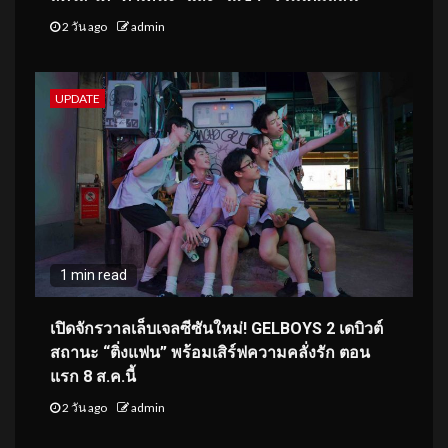
2 วัน ago
admin
UPDATE
1 min read
เปิดจักรวาลเล็บเจลซีซันใหม่! GELBOYS 2 เดบิวต์
สถานะ “ติ่งแฟน” พร้อมเสิร์ฟความคลั่งรัก ตอน
แรก 8 ส.ค.นี้
2 วัน ago
admin