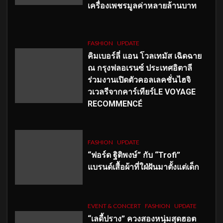
เครื่องเพชรมูลค่าหลายล้านบาท
FASHION
UPDATE
คิมเบอร์ลี่ แอน โวลเทมัส เฉิดฉาย
ณ กรุงฟลอเรนซ์ ประเทศอิตาลี
ร่วมงานเปิดตัวคอลเลคชั่นไฮจิ
วเวลรีจากคาร์เทียร์LE VOYAGE
RECOMMENCÉ
FASHION
UPDATE
“ฟอร์ด ฐิติพงษ์” กับ “Trofi”
แบรนด์เสื้อผ้าที่ใฝ่ฝันมาตั้งแต่เด็ก
EVENT & CONCERT
FASHION
UPDATE
“เลดี้ปราง” ควงสองหนุ่มสุดฮอต