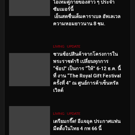
ไอเทมคู่กายของสาว ๆ ประจำ
ซัมเมอร์นี้
เย็นสดชื่นเต็มคาราเบล อัพเลเวล
ความหอมยาวนาน
8
ชม.
LIVING
UPDATE
ชวนช้อปสินค้าจากโครงการใน
พระราชดำริ เปลี่ยนทุกการ
“ช้อป” เป็นการ “ให้” 6-12 ธ.ค. นี้
ที่ งาน “The Royal Gift Festival
ครั้งที่ 4” ณ ศูนย์การค้าเซ็นทรัล
เวิลด์
LIVING
UPDATE
เตรียมกรี๊ด! อีแจอุค ประกาศแฟน
มีตติ้งในไทย 4 กพ 66 นี้