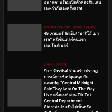
อนาคต” พร้อมเปิดตัวหนังสั้น เล่น
เอง-กำกับเองครั้งแรก!
EVENT & CONCERT
LIVING
UPDATE
ซัคเซสมอร์ จัดเต็ม
!
“มาริโอ้ เมา
เร่อ” พรีเซ็นเตอร์คนแรก
เอส
.โอ.ดี มอร์
LIVING
UPDATE
บิว – จักรพันธ์ ร่วมสร้างปรากฏ
การณ์การช้อปสุดสนุก กับ
แคมเปญ “Central Midnight
Sale”ในรูปแบบ On The Way
Live ครั้งแรก! ผ่าน Tik Tok
Central Department
Storeส่ง #บะบิวไปเซ็นทรัล