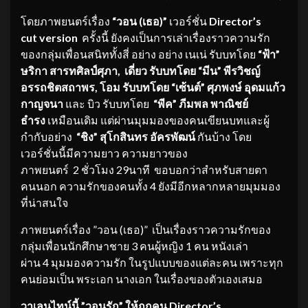
โดยภาพยนตร์เรื่อง
“วอน (เธอ)”
เวอร์ชั่น
Director’s
cut version
ครั้งนี้ ยังคงเป็นการเล่าเรื่องราวความรัก
ของกลุ่มเพื่อนสนิททั้งสี่ อย่าง อย่าง เนเน่ รับบทโดย
“
ฟ้า”
ษริกา สารทศิลป์ศุภา
,
เดี่ยว รับบทโดย
“มีน” พีรวิชญ์
อรรถชิตสถาพร
,
โอม รับบทโดย “เซ้นต์” ศุภพงษ์ อุดมแก้ว
กาญจนา
และ บิว รับบทโดย
“พีค” ภีมพล พาณิชย์
ธำรง
เหมือนเดิม แต่ผ่านมุมมองของคนเขียนบทและผู้
กำกับอย่าง
“ชิง” สุโกสินทร อัครพัฒน์
กันบ้าง โดย
เวอร์ชั่นนี้มีความยาว ความยาวของ
ภาพยนตร์ 2 ชั่วโมง 29นาที ขอบอกว่าสำหรับสายตา
คนนอก ความรักของคนทั้ง 4 ยังมีอีกหลากหลายมุมมอง
ที่น่าสนใจ
ภาพยนตร์เรื่อง ”วอน (เธอ)” เป็นเรื่องราวความรักของ
กลุ่มเพื่อนนักศึกษาชาย 3 คนผู้หญิง 1 คน หนังเล่า
ผ่าน 4 มุมมองความรัก ในรูปแบบของแต่ละคน เพราะทุก
คนย่อมเป็น พระเอก นางเอก ในเรื่องของตัวเองเสมอ
วาเลนไทน์นี้ ”วอนรัก” ให้ถูกคน
Director’s