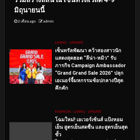
มิถุนายนนี้
2 เดือน ago
admin
LIVING
UPDATE
เซ็นทรัลพัฒนา คว้าสองสาวนัก
แสดงสุดฮอต “ลีน่า-หมิว” รับ
ภารกิจ Campaign Ambassador
“Grand Grand Sale 2026” ปลุก
เอเนอร์จี้มหกรรมช้อปกลางปีสุด
คึกคัก
FASHION
LIVING
UPDATE
โฉมใหม่
! เอเวอร์เซ้นส์ แป้งหอม
เย็น สูตรเย็นสดชื่น และสูตรเย็นสุด
ขั้ว