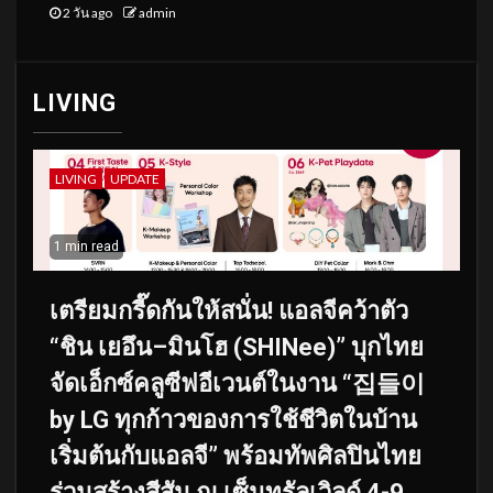
2 วัน ago
admin
LIVING
LIVING
UPDATE
1 min read
เตรียมกรี๊ดกันให้สนั่น! แอลจีคว้าตัว
“ชิน เยอึน–มินโฮ (SHINee)” บุกไทย
จัดเอ็กซ์คลูซีฟอีเวนต์ในงาน “집들이
by LG ทุกก้าวของการใช้ชีวิตในบ้าน
เริ่มต้นกับแอลจี” พร้อมทัพศิลปินไทย
ร่วมสร้างสีสัน ณ เซ็นทรัลเวิลด์ 4-9