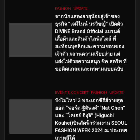
FASHION
UPDATE
จากนักแสดงอายุน้อยสู่เจ้าของ
ธุรกิจ “เจมีไนน์ นรวิชญ์” เปิดตัว
DIVINE Brand Official แบรนด์
เสื้อผ้าและสินค้าไลฟ์สไตล์ ที่
สะท้อนบุคลิกและความชอบของ
เจ้าตัว ผสานความเรียบง่าย แต่
แฝงไปด้วยความสนุก ชิค สตรีท ที่
ขอติดแกลมและเท่ตามแบบฉบับ
EVENT & CONCERT
FASHION
UPDATE
ปังไม่ไหว! 3 พระเอกซีรีส์วายสุด
ฮอต “ฟอร์ด-ฐิติพงศ์”“Nat Chen”
และ “โคเฮย์ ฮิงุจิ” (Higuchi
Kouhei)บินลัดฟ้าร่วมงาน SEOUL
FASHION WEEK 2024 ณ ประเทศ
เกาหลีใต้