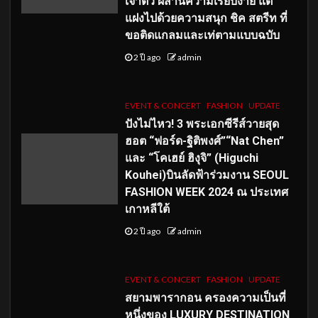
เจ้าตัว ผสานความเรียบง่าย แต่
แฝงไปด้วยความสนุก ชิค สตรีท ที่
ขอติดแกลมและเท่ตามแบบฉบับ
2 ปี ago
admin
EVENT & CONCERT
FASHION
UPDATE
ปังไม่ไหว! 3 พระเอกซีรีส์วายสุด
ฮอต “ฟอร์ด-ฐิติพงศ์”“Nat Chen”
และ “โคเฮย์ ฮิงุจิ” (Higuchi
Kouhei)บินลัดฟ้าร่วมงาน SEOUL
FASHION WEEK 2024 ณ ประเทศ
เกาหลีใต้
2 ปี ago
admin
EVENT & CONCERT
FASHION
UPDATE
สยามพารากอน ครองความเป็นที่
หนึ่งของ LUXURY DESTINATION