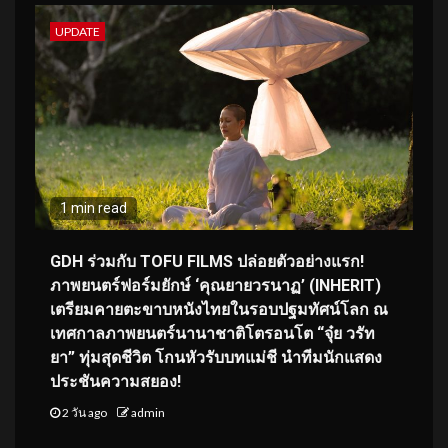
UPDATE
1 min read
GDH ร่วมกับ TOFU FILMS ปล่อยตัวอย่างแรก!
ภาพยนตร์ฟอร์มยักษ์ ‘คุณยายวรนาฏ’ (INHERIT)
เตรียมคายตะขาบหนังไทยในรอบปฐมทัศน์โลก ณ
เทศกาลภาพยนตร์นานาชาติโตรอนโต “จุ๋ย วรัท
ยา” ทุ่มสุดชีวิต โกนหัวรับบทแม่ชี นำทีมนักแสดง
ประชันความสยอง!
2 วัน ago
admin