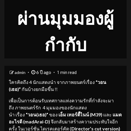
ผ่านมุมมองผู้
กำกับ
6 ปี ago
admin
1 min read
ใครคิดถึง 4 นักแสดงนำ จากภาพยนตร์เรื่อง
“วอน
(เธอ)”
กันบ้างยกมือขึ้น !!
เพื่อเป็นการต้อนรับเทศกาลแห่งความรักที่กำลังจะมา
ถึง ภาพยนตร์รัก 4 มุมมองของนักแสดง
นำ เรื่อง
“วอน(เธอ)”
ของ
เอ็ม เทอร์ตี้ไนน์
(
M39)
และ
แมด
อะไรดี (
madArai-D)
จึงกลับมาสร้างความประทับใจอีก
ครั้ง ในเวอร์ชั่น ไดเรคเตอร์คัต (
Director’s cut version)