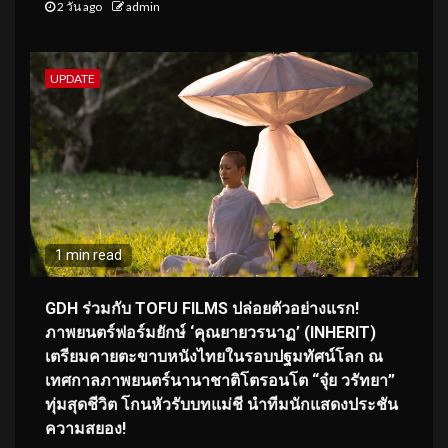
2 วัน ago
admin
UPDATE
1 min read
GDH ร่วมกับ TOFU FILMS ปล่อยตัวอย่างแรก!
ภาพยนตร์ฟอร์มยักษ์ ‘คุณยายวรนาฏ’ (INHERIT)
เตรียมคายตะขาบหนังไทยในรอบปฐมทัศน์โลก ณ
เทศกาลภาพยนตร์นานาชาติโตรอนโต “จุ๋ย วรัทยา”
ทุ่มสุดชีวิต โกนหัวรับบทแม่ชี นำทีมนักแสดงประชัน
ความสยอง!