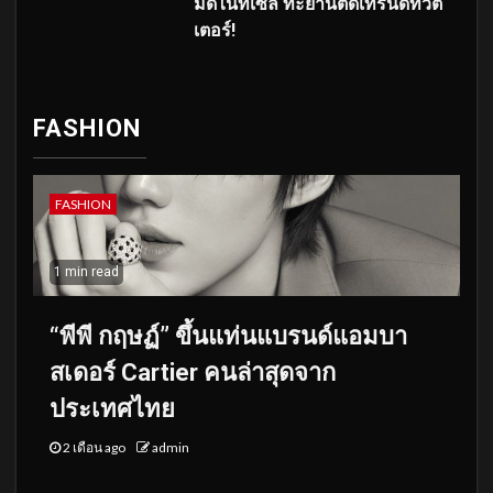
มิดไนท์เซล ทะยานติดเทรนด์ทวิต
เตอร์!
FASHION
FASHION
1 min read
“พีพี กฤษฏ์” ขึ้นแท่นแบรนด์แอมบา
สเดอร์ Cartier คนล่าสุดจาก
ประเทศไทย
2 เดือน ago
admin