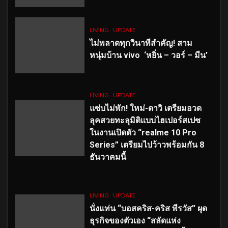
LIVING
UPDATE
ไม่พลาดทุกวินาทีสำคัญ
! สาม
หนุ่มบ้าน vivo ‘หยิ่น – วอร์ – มีน’
LIVING
UPDATE
แซ่บไม่พัก! ใหม่-ดาวิ เตรียมอวด
ลุคสวยทะลุมิติแบบไฮเปอร์สเปซ
ในงานเปิดตัว “realme 10 Pro
Series” เตรียมไปว้าวพร้อมกัน 8
ธันวาคมนี้
LIVING
UPDATE
นั่งแท่น “บอสคริส-คริส พีรวัส” ผุด
ธุรกิจของตัวเอง “สลัดแห่ง