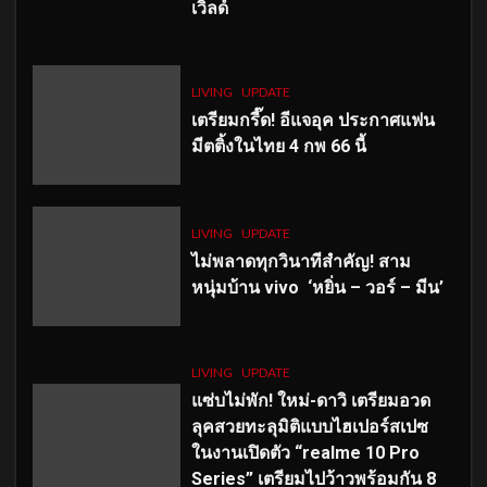
เวิลด์
LIVING
UPDATE
เตรียมกรี๊ด! อีแจอุค ประกาศแฟน
มีตติ้งในไทย 4 กพ 66 นี้
LIVING
UPDATE
ไม่พลาดทุกวินาทีสำคัญ
! สาม
หนุ่มบ้าน vivo ‘หยิ่น – วอร์ – มีน’
LIVING
UPDATE
แซ่บไม่พัก! ใหม่-ดาวิ เตรียมอวด
ลุคสวยทะลุมิติแบบไฮเปอร์สเปซ
ในงานเปิดตัว “realme 10 Pro
Series” เตรียมไปว้าวพร้อมกัน 8