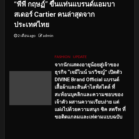
“พีพี กฤษฏ์” ขึ้นแท่นแบรนด์แอมบา
สเดอร์ Cartier คนล่าสุดจาก
ประเทศไทย
2 เดือน ago
admin
FASHION
UPDATE
จากนักแสดงอายุน้อยสู่เจ้าของ
ธุรกิจ “เจมีไนน์ นรวิชญ์” เปิดตัว
DIVINE Brand Official แบรนด์
เสื้อผ้าและสินค้าไลฟ์สไตล์ ที่
สะท้อนบุคลิกและความชอบของ
เจ้าตัว ผสานความเรียบง่าย แต่
แฝงไปด้วยความสนุก ชิค สตรีท ที่
ขอติดแกลมและเท่ตามแบบฉบับ