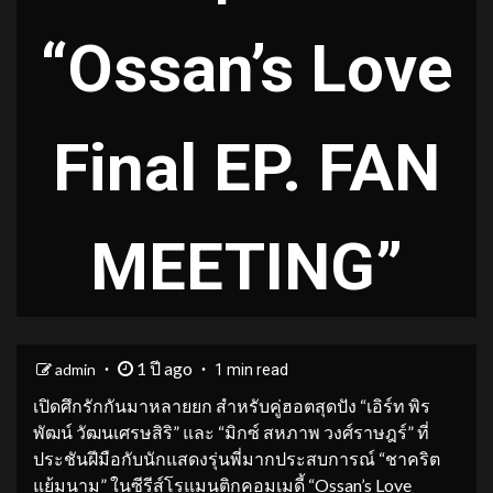
“Ossan’s Love
Final EP. FAN
MEETING”
1 ปี ago
admin
1 min read
เปิดศึกรักกันมาหลายยก สำหรับคู่ฮอตสุดปัง “เอิร์ท พิร
พัฒน์ วัฒนเศรษสิริ” และ “มิกซ์ สหภาพ วงศ์ราษฎร์” ที่
ประชันฝีมือกับนักแสดงรุ่นพี่มากประสบการณ์ “ชาคริต
แย้มนาม” ในซีรีส์โรแมนติกคอมเมดี้ “Ossan’s Love