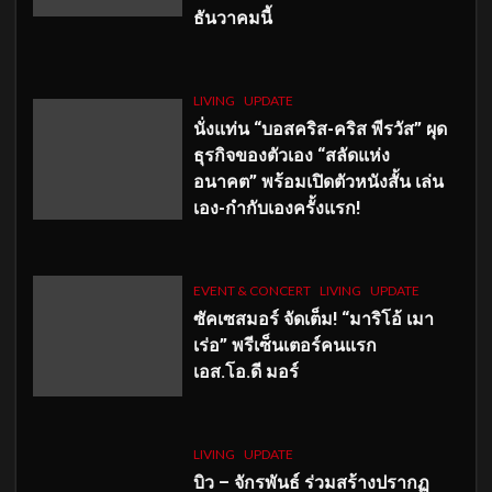
ธันวาคมนี้
LIVING
UPDATE
นั่งแท่น “บอสคริส-คริส พีรวัส” ผุด
ธุรกิจของตัวเอง “สลัดแห่ง
อนาคต” พร้อมเปิดตัวหนังสั้น เล่น
เอง-กำกับเองครั้งแรก!
EVENT & CONCERT
LIVING
UPDATE
ซัคเซสมอร์ จัดเต็ม
!
“มาริโอ้ เมา
เร่อ” พรีเซ็นเตอร์คนแรก
เอส
.โอ.ดี มอร์
LIVING
UPDATE
บิว – จักรพันธ์ ร่วมสร้างปรากฏ