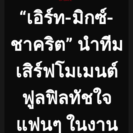
“เอิร์ท-มิกซ์-
ชาคริต” นำทีม
เสิร์ฟโมเมนต์
ฟูลฟิลทัชใจ
แฟนๆ ในงาน