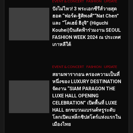
EVENT & CONCERT
FASHION
UPDATE
ปังไม่ไหว! 3 พระเอกซีรีส์วายสุด
ฮอต “ฟอร์ด-ฐิติพงศ์”“Nat Chen”
และ “โคเฮย์ ฮิงุจิ” (Higuchi
Kouhei)บินลัดฟ้าร่วมงาน SEOUL
FASHION WEEK 2024 ณ ประเทศ
เกาหลีใต้
EVENT & CONCERT
FASHION
UPDATE
สยามพารากอน ครองความเป็นที่
หนึ่งของ LUXURY DESTINATION
จัดงาน “SIAM PARAGON THE
LUXE HALL OPENING
CELEBRATION” เปิดพื้นที่ LUXE
HALL ยกขบวนแบรนด์หรูระดับ
โลกเปิดแฟล็กชิปสโตร์แห่งแรกใน
เมืองไทย