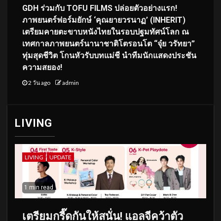
GDH ร่วมกับ TOFU FILMS ปล่อยตัวอย่างแรก!
ภาพยนตร์ฟอร์มยักษ์ ‘คุณยายวรนาฏ’ (INHERIT)
เตรียมคายตะขาบหนังไทยในรอบปฐมทัศน์โลก ณ
เทศกาลภาพยนตร์นานาชาติโตรอนโต “จุ๋ย วรัทยา”
ทุ่มสุดชีวิต โกนหัวรับบทแม่ชี นำทีมนักแสดงประชัน
ความสยอง!
2 วัน ago
admin
LIVING
LIVING
UPDATE
1 min read
เตรียมกรี๊ดกันให้สนั่น! แอลจีคว้าตัว