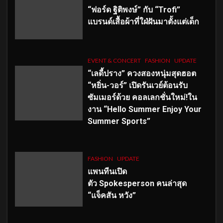
“ฟอร์ด ฐิติพงษ์” กับ “Trofi”
แบรนด์เสื้อผ้าที่ใฝ่ฝันมาตั้งแต่เด็ก
EVENT & CONCERT
FASHION
UPDATE
“เลดี้ปราง” ควงสองหนุ่มสุดฮอต
“หยิ่น-วอร์” เปิดรันเวย์ต้อนรับ
ซัมเมอร์ด้วย คอลเลกชั่นใหม่!ใน
งาน “Hello Summer Enjoy Your
Summer Sports”
FASHION
UPDATE
แพนทีนเปิด
ตัว
Spokesperson คนล่าสุด
“แจ็คสัน หวัง”