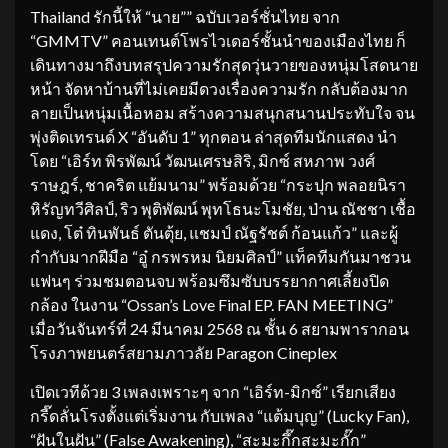
Thailand รักนี้ให้ “นาย”” ฉบับเวอร์ชั่นไทย จาก
“GMMTV” คอนเทนต์โพรไวเดอร์ชั้นนำของเมืองไทย ก็
เดินทางมาถึงบทสรุปความรักสุดวุ่นวายของหนุ่มโสดนาย
หน้า จัดหาบ้านที่ไม่เคยมีดวงเรื่องความรัก กลับต้องมาก
ลายเป็นหนุ่มเนื้อหอม สร้างความสนุกสนานประทับใจ จน
พุ่งติดเทรนด์ X “อันดับ 1” ทุกตอน ล่าสุดทีมนักแสดง นำ
โดย “เอิร์ท พิรพัฒน์ วัฒนเศรษสิริ, มิกซ์ สหภาพ วงศ์
ราษฎร์, ชาคริต แย้มนาม” พร้อมด้วย “กระปุก พลอยนิรา
หิรัญทวีศิลป์, ริว พุติพัฒน์ พุทโธนะโมชัย, ป่าน ณัชชา เชื้อ
แดง, โต๋ ทินพันธ์ ตันตุ้ย, แชมป์ ณัฐรัชต์ ก้อนแก้ว” และผู้
กำกับมากฝีมือ “อู๋ กรพรหม นิยมศิลป์” แท็คทีมกันมาชวน
แฟนๆ ร่วมชมตอนจบ พร้อมซึมซับบรรยากาศเลี้ยงปิด
กล้อง ในงาน “Ossan’s Love Final EP. FAN MEETING”
เมื่อวันจันทร์ที่ 24 มีนาคม 2568 ณ ชั้น 6 สยามพารากอน
โรงภาพยนตร์สยามภาวลัย Paragon Cineplex
เปิดเวทีด้วย 3 เพลงเพราะๆ จาก “เอิร์ท-มิกซ์” เรียกเสียง
กรี๊ดลั่นโรงตั้งแต่เริ่มงาน กับเพลง “แต้มบุญ” (Lucky Fan),
“ฝันในฝัน” (False Awakening), “สะมะกึ๊กสะมะกั๊ก”