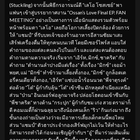
(Stuckling) จากนั้นพิธีกรอารมณ์ดี “เลโอ โซสเซย์” พา
แฟนๆ เข้าสู่บรรยากาศงาน “Ossan’s Love Final EP. FAN
MEETING” อย่างเป็นทางการ เมื่อนักแสดงรวมตัวพร้อม
หน้าพร้อมตา “เลโอ” เลยถือโอกาสเลี้ยงปิดกล้อง ด้วยการ
ให้ “แชมป์” ที่รับบทเจ้าของร้านอาหารอีสานชัยมาเสะ
เสิร์ฟเครื่องดื่มให้ทุกคนบนเวที โดยมีเซอร์ไพร์ส แอบใส่
คำถามของแต่ละคนลงไปในแก้ว และแต่ละคนต้องตอบ
คำถามตามความจริง เริ่มจาก “เอิร์ท, มิกซ์, ชาคริต” กับ
คำถาม “ตำนานลำปางมีแต่เรื่อง” ทั้งเรื่อง “มิกซ์” เจอม้า
พยศ, แม่ “มิกซ์” ทำข้าวมาเลี้ยงทั้งกอง, “มิกซ์” ถูกล็อตเต
อรี่คนเดียวทั้งกอง, “เอิร์ท” แช่บ่อน้ำร้อนนวด “พี่จาตุรงค์”
ต่อด้วย “โต๋” ผู้กำกับลุ้น “โต๋” เข้าซีน มักหลุดสำเนียงเเหนือ
ส่วน “ป่าน” อินเนอร์พ่อลูกมาจริง ปล่อยโฮตอนเข้าซีนกับ
“พี่ชาคริต” ทางด้าน “กระปุก” ผู้กำกับชม เก่ง สวย ดราม่าก็
ดี คอมเมดี้ก็ผ่านฉลุย มาถึงน้องคนเล็ก “ริว” กินเก่งมาก ถึง
ขั้นกองถ่ายเป็นห่วงว่าจะมีอาหารเลี้ยงเด็กคนนี้พอไหม
ส่วน “แชมป์” ตัวฮาประจำกองเสิร์ฟมุกไม่เว้น ให้ทำอะไร
ก็สามารถทำได้ ก่อนจะเชิญผู้กำกับฯ “อู๋” ที่มาร่วมเติมเต็ม
ความสนุกครบรส กับเบื้องลึกเบื้องหลัง ฉากตลกที่สุด เรียก