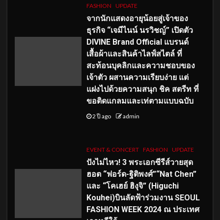
FASHION
UPDATE
จากนักแสดงอายุน้อยสู่เจ้าของ
ธุรกิจ “เจมีไนน์ นรวิชญ์” เปิดตัว
DIVINE Brand Official แบรนด์
เสื้อผ้าและสินค้าไลฟ์สไตล์ ที่
สะท้อนบุคลิกและความชอบของ
เจ้าตัว ผสานความเรียบง่าย แต่
แฝงไปด้วยความสนุก ชิค สตรีท ที่
ขอติดแกลมและเท่ตามแบบฉบับ
2 ปี ago
admin
EVENT & CONCERT
FASHION
UPDATE
ปังไม่ไหว! 3 พระเอกซีรีส์วายสุด
ฮอต “ฟอร์ด-ฐิติพงศ์”“Nat Chen”
และ “โคเฮย์ ฮิงุจิ” (Higuchi
Kouhei)บินลัดฟ้าร่วมงาน SEOUL
FASHION WEEK 2024 ณ ประเทศ