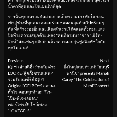
น้ำตาที่สุด และโรแมนติกที่สุด
จากนั้นทุกคนร่วมกันถ่ายภาพเก็บความประทับใจ ก่อน
เข้าสู่ช่วงที่ทุกคนรอคอย ร่วมชมตอนสุดท้ายไปพร้อมๆ
กัน ที่สร้างรอยยิ้มและเสียงหัวเราะได้ตลอดทั้งตอน และ
ปิดท้ายความสนุกด้วยเพลง “คนที่ตามหา” จาก “เอิร์ท-
มิกซ์” ส่งแฟนๆ กลับบ้านด้วยความอบอุ่นฟูลฟิลทัชใจกับ
ทุกโมเมนต์
Continue
Previous
Next
iQIYI (อ้ายฉีอี้) ร่วมกับ ค่าย
ยิ่งใหญ่แบบตัวแม่! “ธนบุรี
Reading
LOOKE (ลู้คกี้) ชวนแฟน ๆ
พานิช” presents Mariah
ร่วมรับชมซีรีส์ iQIYI
Carey “The Celebration of
Original ‘GELBOYS สถานะ
Mimi”Concert
กั๊กใจ’ ตอนสุดท้าย!! “นิว-
ไป๊ป-พีเจ-เลออน”
เซอร์ไพรส์!! โชว์เพลง
“LOVEGELS”