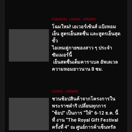
FASHION
LIVING
UPDATE
โฉมใหม่
! เอเวอร์เซ้นส์ แป้งหอม
เย็น สูตรเย็นสดชื่น และสูตรเย็นสุด
ขั้ว
ไอเทมคู่กายของสาว ๆ ประจำ
ซัมเมอร์นี้
เย็นสดชื่นเต็มคาราเบล อัพเลเวล
ความหอมยาวนาน
8
ชม.
LIVING
UPDATE
ชวนช้อปสินค้าจากโครงการใน
พระราชดำริ เปลี่ยนทุกการ
“ช้อป” เป็นการ “ให้” 6-12 ธ.ค. นี้
ที่ งาน “The Royal Gift Festival
ครั้งที่ 4” ณ ศูนย์การค้าเซ็นทรัล