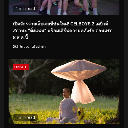
1 min read
เปิดจักรวาลเล็บเจลซีซันใหม่! GELBOYS 2 เดบิวต์
สถานะ “ติ่งแฟน” พร้อมเสิร์ฟความคลั่งรัก ตอนแรก
8 ส.ค.นี้
2 วัน ago
admin
UPDATE
1 min read