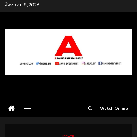
Skip
สิงหาคม 8, 2026
to
content
Primary
Watch Online
Menu
UPDATE