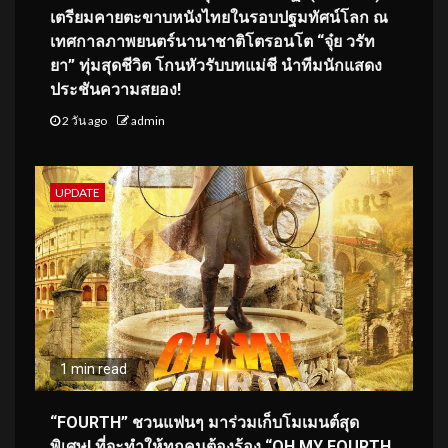
เตรียมคายตะขาบหนังไทยในรอบปฐมทัศน์โลก ณ
เทศกาลภาพยนตร์นานาชาติโตรอนโต “จุ๋ย วรัท
ยา” ทุ่มสุดชีวิต โกนหัวรับบทแม่ชี นำทีมนักแสดง
ประชันความสยอง!
2 วัน ago
admin
UPDATE
1 min read
“FOURTH” ชวนแฟนๆ มาร่วมเก็บโมเมนต์สุด
พิเศษ! ที่จะทำให้ทุกคนต้องร้อง “OH MY FOURTH