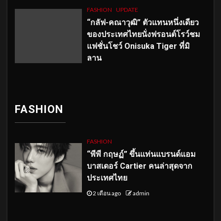
FASHION
UPDATE
“กลัฟ-คณาวุฒิ” ตัวแทนหนึ่งเดียว
ของประเทศไทยนั่งฟรอนต์โรว์ชม
แฟชั่นโชว์ Onisuka Tiger ที่มิ
ลาน
FASHION
FASHION
“พีพี กฤษฏ์” ขึ้นแท่นแบรนด์แอม
บาสเดอร์ Cartier คนล่าสุดจาก
ประเทศไทย
2 เดือน ago
admin