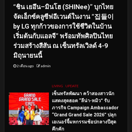
“ชิน เยอึน–มินโฮ (SHINee)” บุกไทย
จัดเอ็กซ์คลูซีฟอีเวนต์ในงาน “집들이
by LG ทุกก้าวของการใช้ชีวิตในบ้าน
เริ่มต้นกับแอลจี” พร้อมทัพศิลปินไทย
ร่วมสร้างสีสัน ณ เซ็นทรัลเวิลด์ 4-9
มิถุนายนนี้
2 เดือน ago
admin
LIVING
UPDATE
เซ็นทรัลพัฒนา คว้าสองสาวนัก
แสดงสุดฮอต “ลีน่า-หมิว” รับ
ภารกิจ Campaign Ambassador
“Grand Grand Sale 2026” ปลุก
เอเนอร์จี้มหกรรมช้อปกลางปีสุด
คึกคัก