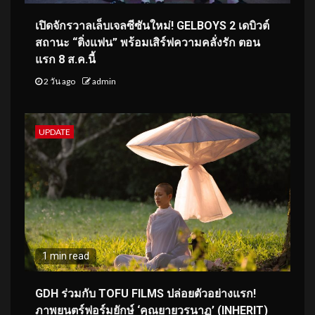
เปิดจักรวาลเล็บเจลซีซันใหม่! GELBOYS 2 เดบิวต์
สถานะ “ติ่งแฟน” พร้อมเสิร์ฟความคลั่งรัก ตอน
แรก 8 ส.ค.นี้
2 วัน ago
admin
UPDATE
1 min read
GDH ร่วมกับ TOFU FILMS ปล่อยตัวอย่างแรก!
ภาพยนตร์ฟอร์มยักษ์ ‘คุณยายวรนาฏ’ (INHERIT)